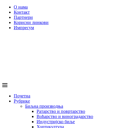
О нама
Контакт
Партнери
Корисни линкови
Импресум
Почетна
Рубрике
Биљна производња
Ратарство и повртарство
Воћарство и виноградарство
Индустријско биље
Хортикултура