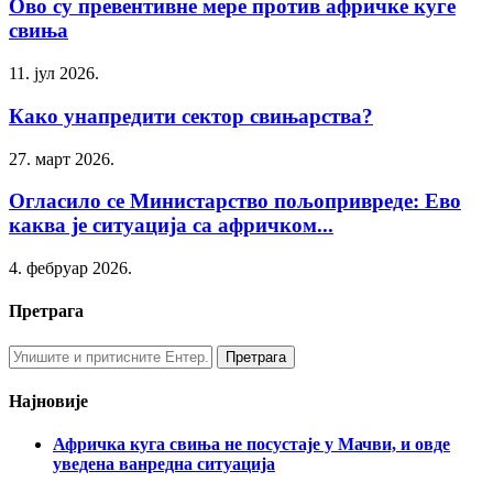
Ово су превентивне мере против афричке куге
свиња
11. јул 2026.
Како унапредити сектор свињарства?
27. март 2026.
Oгласило се Министарство пољопривреде: Ево
каква је ситуација са афричком...
4. фебруар 2026.
Претрага
Најновије
Афричка куга свиња не посустаје у Мачви, и овде
уведена ванредна ситуација