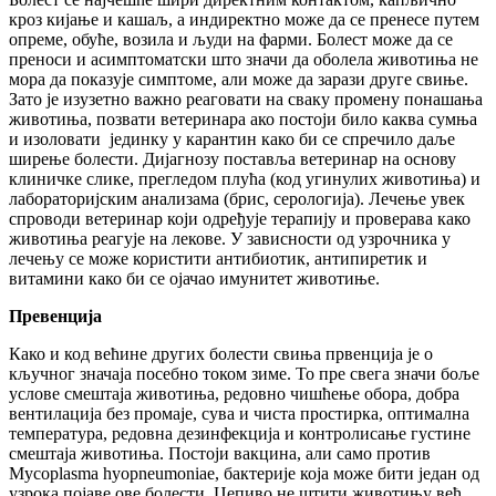
кроз кијање и кашаљ, а индиректно може да се пренесе путем
опреме, обуће, возила и људи на фарми. Болест може да се
преноси и асимптоматски што значи да оболела животиња не
мора да показује симптоме, али може да зарази друге свиње.
Зато је изузетно важно реаговати на сваку промену понашања
животиња, позвати ветеринара ако постоји било каква сумња
и изоловати јединку у карантин како би се спречило даље
ширење болести. Дијагнозу поставља ветеринар на основу
клиничке слике, прегледом плућа (код угинулих животиња) и
лабораторијским анализама (брис, серологија). Лечење увек
спроводи ветеринар који одређује терапију и проверава како
животиња реагује на лекове. У зависности од узрочника у
лечењу се може користити антибиотик, антипиретик и
витамини како би се ојачао имунитет животиње.
Превенција
Како и код већине других болести свиња првенција је о
кључног значаја посебно током зиме. То пре свега значи боље
услове смештаја животиња, редовно чишћење обора, добра
вентилација без промаје, сува и чиста простирка, оптимална
температура, редовна дезинфекција и контролисање густине
смештаја животиња. Постоји вакцина, али само против
Mycoplasma hyopneumoniae, бактерије која може бити један од
узрока појаве ове болести. Цепиво не штити животињу већ