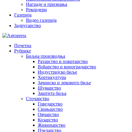
Награде и признања
Рекордери
Галерија
Видео галерија
Задругарство
Почетна
Рубрике
Биљна производња
Ратарство и повртарство
Воћарство и виноградарство
Индустријско биље
Хортикултура
Зачинско и лековито биље
Шумарство
Заштита биља
Сточарство
Говедарство
Свињарство
Овчарство
Козарство
Живинарство
Пчеларство