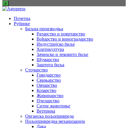
x
Почетна
Рубрике
Биљна производња
Ратарство и повртарство
Воћарство и виноградарство
Индустријско биље
Хортикултура
Зачинско и лековито биље
Шумарство
Заштита биља
Сточарство
Говедарство
Свињарство
Овчарство
Козарство
Живинарство
Пчеларство
Ситне животиње
Ветерина
Органска пољопривреда
Пољопривредна механизација
Лака