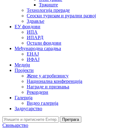
Тржиште
Технологија прераде
Сеоски туризам и рурални развој
Здравље
ЕУ фондови
ИПА
ИПАРД
Остали фондови
Међународна сарадња
ЕНАЈ
ИФАЈ
Медији
Пројекти
Жене у агробизнису
Национална конференција
Награде и признања
Рекордери
Галерија
Видео галерија
Задругарство
Претрага
Свињарство