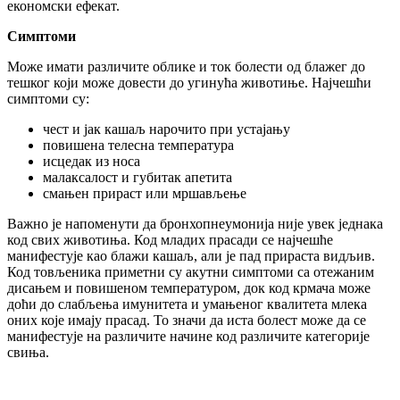
економски ефекат.
Симптоми
Може имати различите облике и ток болести од блажег до
тешког који може довести до угинућа животиње. Најчешћи
симптоми су:
чест и јак кашаљ нарочито при устајању
повишена телесна температура
исцедак из носа
малаксалост и губитак апетита
смањен прираст или мршављење
Важно је напоменути да бронхопнеумонија није увек једнака
код свих животиња. Код младих прасади се најчешће
манифестује као блажи кашаљ, али је пад прираста видљив.
Код товљеника приметни су акутни симптоми са отежаним
дисањем и повишеном температуром, док код крмача може
доћи до слабљења имунитета и умањеног квалитета млека
оних које имају прасад. То значи да иста болест може да се
манифестује на различите начине код различите категорије
свиња.