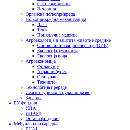
Ситне животиње
Ветерина
Органска пољопривреда
Пољопривредна механизација
Лака
Тешка
Прикључне машине
Агроекологија и заштита животне средине
Обновљиви извори енергије (ОИЕ)
Екологија земљишта
Екологија вода
Агроекономија
Финансије
Аграрни буџет
Осигурање
Тржиште
Технологија прераде
Сеоски туризам и рурални развој
Здравље
ЕУ фондови
ИПА
ИПАРД
Остали фондови
Међународна сарадња
ЕНАЈ