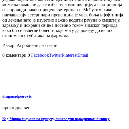
може да помогне да се избегну компликације, а вакцинација
се спроводи након процене ветеринара. Међутим, како
наглашавају ветеринари превенција је увек боља и јефтинија
од лечења зато је изузетно важно водити рачуна о смештају,
здрављу и исхрани свиња посебно током зимског периода
како би се избегле болести које могу да доведу до већих
економских губитака на фармама.
Извор: Агробизнис магазин
0 коментари
0
Facebook
Twitter
Pinterest
Email
draganadpetrovic
претходна вест
Код Мирка мирише на пршуту, синове учи породичном бизнису