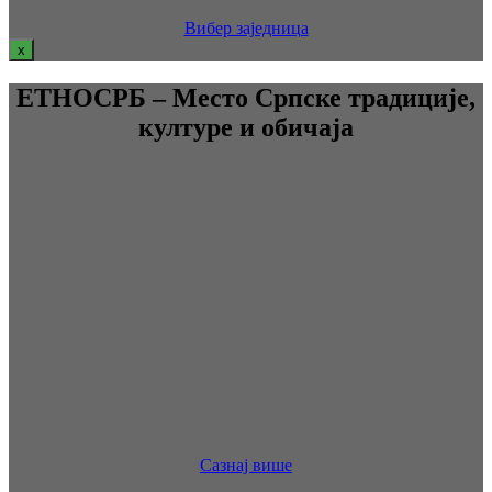
Вибер заједница
x
ЕТНОСРБ – Место Српске традиције,
културе и обичаја
Сазнај више