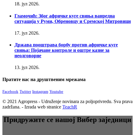
18. јул 2026.
Гламочић: Због афричке куге свиња ванредна
ситуација у Руми, Обреновцу и Сремској Митровици
17. јул 2026.
Држава пооштрава борбу против афричке куге
свиња: Појачане контроле и оштре казне за
неодговорне
13. јул 2026.
Пратите нас на друштвеним мрежама
Facebook
Twitter
Instagram
Youtube
© 2021 Agropress - Udruženje novinara za poljoprivredu. Sva prava
zadržana. - Izrada web stranice
TeachR
Придружите се нашој Вибер заједници