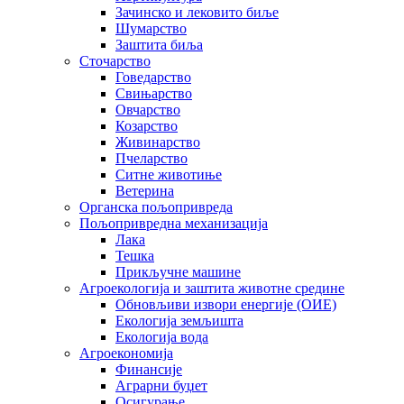
Зачинско и лековито биље
Шумарство
Заштита биља
Сточарство
Говедарство
Свињарство
Овчарство
Козарство
Живинарство
Пчеларство
Ситне животиње
Ветерина
Органска пољопривреда
Пољопривредна механизација
Лака
Тешка
Прикључне машине
Агроекологија и заштита животне средине
Обновљиви извори енергије (ОИЕ)
Екологија земљишта
Екологија вода
Агроекономија
Финансије
Аграрни буџет
Осигурање