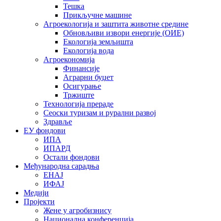
Тешка
Прикључне машине
Агроекологија и заштита животне средине
Обновљиви извори енергије (ОИЕ)
Екологија земљишта
Екологија вода
Агроекономија
Финансије
Аграрни буџет
Осигурање
Тржиште
Технологија прераде
Сеоски туризам и рурални развој
Здравље
ЕУ фондови
ИПА
ИПАРД
Остали фондови
Међународна сарадња
ЕНАЈ
ИФАЈ
Медији
Пројекти
Жене у агробизнису
Национална конференција