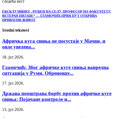
следећа вест
ЕКСКЛУЗИВНО! „РОЂЕН НА СЕЛУ, ПРОФЕСОР НА ФАКУЛТЕТУ,
ВЕТЕРАН ПИЈАЦЕ“ — ГЛАМОЧИЋ ПРВИ ПУТ ОТКРИВА
ПРИВАТНИ ЖИВОТ
Srodni tekstovi
Афричка куга свиња не посустаје у Мачви, и
овде уведена...
18. јул 2026.
Гламочић: Због афричке куге свиња ванредна
ситуација у Руми, Обреновцу...
17. јул 2026.
Држава пооштрава борбу против афричке куге
свиња: Појачане контроле и...
13. јул 2026.