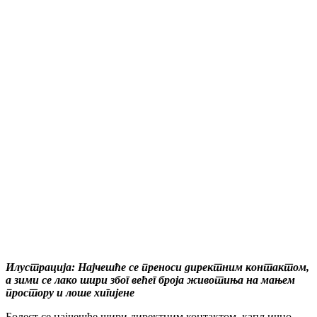
Илустрација: Најчешће се преноси директним контактом,
а зими се лако шири због већег броја животиња на мањем
простору и лоше хигијене
Болест се најчешће шири директним контактом, капљично