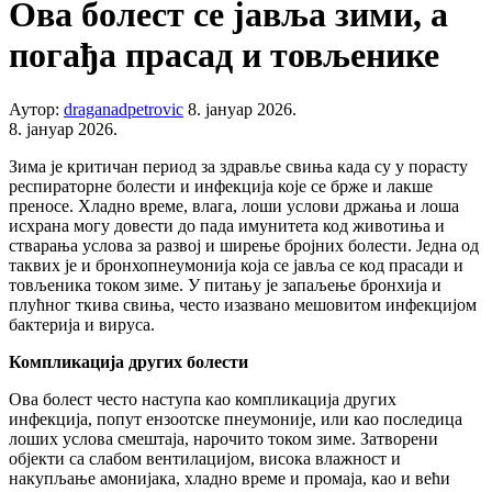
Ова болест се јавља зими, а
погађа прасад и товљенике
Аутор:
draganadpetrovic
8. јануар 2026.
8. јануар 2026.
Зима је критичан период за здравље свиња када су у порасту
респираторне болести и инфекција које се брже и лакше
преносе. Хладно време, влага, лоши услови држања и лоша
исхрана могу довести до пада имунитета код животиња и
стварања услова за развој и ширење бројних болести. Једна од
таквих је и бронхопнеумонија која се јавља се код прасади и
товљеника током зиме. У питању је запаљење бронхија и
плућног ткива свиња, често изазвано мешовитом инфекцијом
бактерија и вируса.
Компликација других болести
Ова болест често наступа као компликација других
инфекција, попут ензоотске пнеумоније, или као последица
лоших услова смештаја, нарочито током зиме. Затворени
објекти са слабом вентилацијом, висока влажност и
накупљање амонијака, хладно време и промаја, као и већи