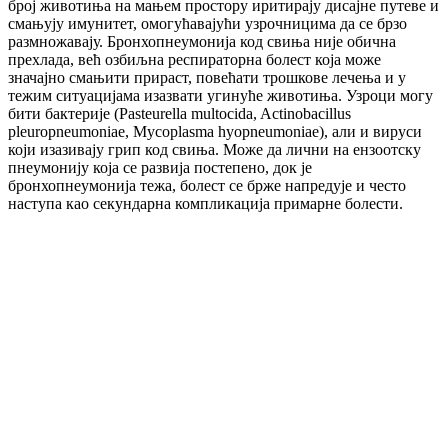
број животиња на мањем простору иритирају дисајне путеве и
смањују имунитет, омогућавајући узрочницима да се брзо
размножавају. Бронхопнеумонија код свиња није обична
прехлада, већ озбиљна респираторна болест која може
значајно смањити прираст, повећати трошкове лечења и у
тежим ситуацијама изазвати угинуће животиња. Узроци могу
бити бактерије (Pasteurella multocida, Actinobacillus
pleuropneumoniae, Mycoplasma hyopneumoniae), али и вируси
који изазивају грип код свиња. Може да лични на ензоотску
пнеумонију која се развија постепено, док је
бронхопнеумонија тежа, болест се брже напредује и често
наступа као секундарна компликација примарне болести.