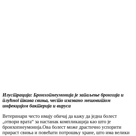
Илустрација: Бронхопнеумонија је запаљење бронхија и
плућног ткива свиња, често изазвано мешовитом
инфекцијом бактерија и вируса
Ветеринари често имају обичај да кажу да једна болест
„отвори врата“ за настанак компликација као што је
бронхопнеумонија.Ова болест може драстично успорити
прираст свиња и повећати потрошњу хране, што има велики