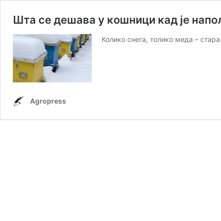
Шта се дешава у кошници кад је нап
Колико снега, толико меда – стар
Agropress