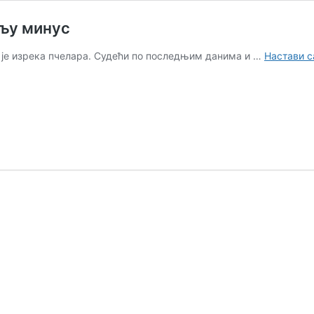
ољу минус
а је изрека пчелара. Судећи по последњим данима и …
Настави 