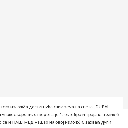
ветска изложба достигнућа свих земаља света „DUBAI
 упркос корони, отворена је 1. октобра и трајаће целих 6
о се и НАШ МЕД нашао на овој изложби, захваљујући