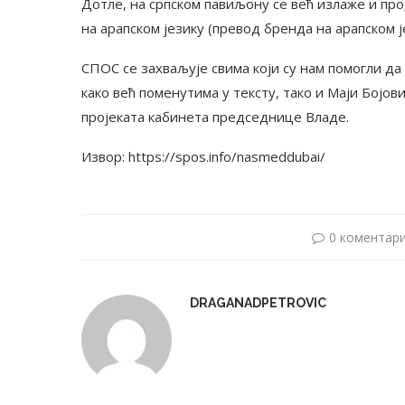
Дотле, на српском павиљону се већ излаже и пр
на арапском језику (превод бренда на арапском 
СПОС се захваљује свима који су нам помогли да 
како већ поменутима у тексту, тако и Маји Бојо
пројеката кабинета председнице Владе.
Извор: https://spos.info/nasmeddubai/
0 коментар
DRAGANADPETROVIC