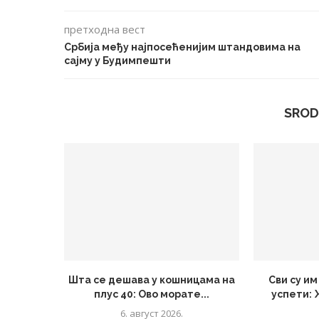
претходна вест
Србија међу најпосећенијим штандовима на
сајму у Будимпешти
SROD
Шта се дешава у кошницама на
Сви су и
плус 40: Ово морате...
успети:
6. август 2026.