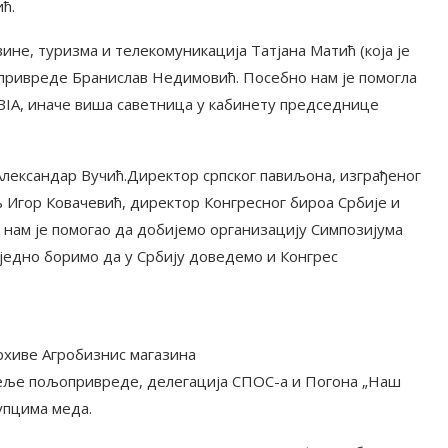
ћ.
ине, туризма и телекомуникација Татјана Матић (која је
привреде Бранислав Недимовић. Посебно нам је помогла
BIA, иначе виша саветница у кабинету председнице
лександар Вучић.Директор српског павиљона, изграђеног
љ Игор Ковачевић, директор Конгресног бироа Србије и
 нам је помогао да добијемо организацију Симпозијума
аједно боримо да у Србију доведемо и Конгрес
архиве Агробизнис магазина
едеље пољопривреде, делегација СПОС-а и Погона „Наш
упцима меда.