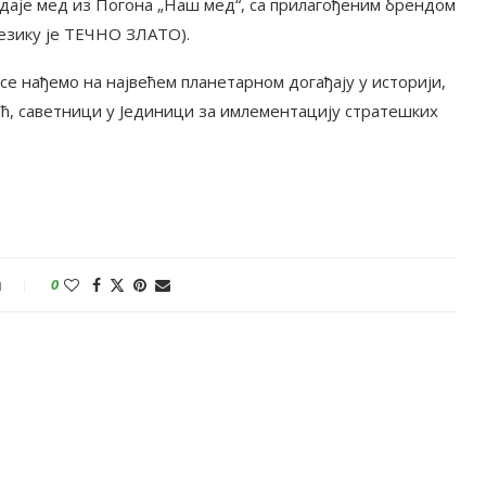
одаје мед из Погона „Наш мед“, са прилагођеним брендом
језику је ТЕЧНО ЗЛАТО).
се нађемо на највећем планетарном догађају у историји,
вић, саветници у Јединици за имлементацију стратешких
и
0