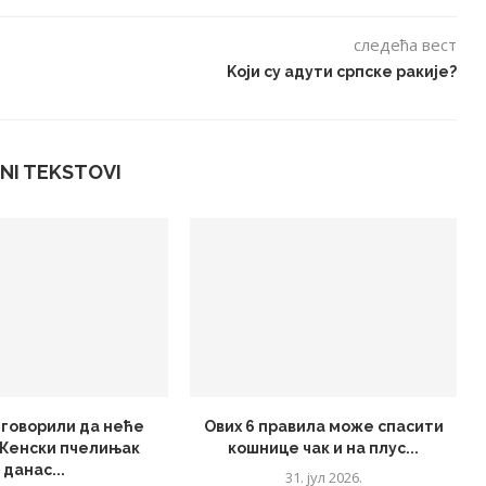
следећа вест
Kоји су адути српске ракије?
NI TEKSTOVI
м говорили да неће
Ових 6 правила може спасити
 Женски пчелињак
кошнице чак и на плус...
данас...
31. јул 2026.