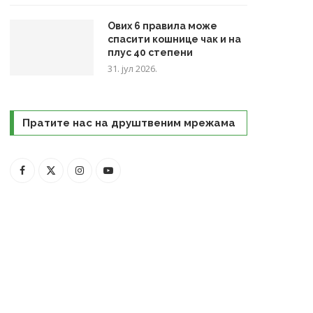
Ових 6 правила може
спасити кошнице чак и на
плус 40 степени
31. јул 2026.
Пратите нас на друштвеним мрежама