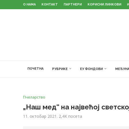
О НАМА
КОНТАКТ
ПАРТНЕРИ
КОРИСНИ ЛИНКОВИ
ПОЧЕТНА
РУБРИКЕ
ЕУ ФОНДОВИ
МЕЂУНА
Пчеларство
„Наш мед“ на највећој светско
11. октобар 2021.
2,4K
посета