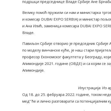
подршци председнице Владе Србије Ане Брнаби
Велику помоћ пружили си нам и министарка тргов
и комесар DUBAI EXPO SERBIA) и министар пољо
и Ана Илић, заменица комесара DUBAI EXPO SER
Владе.
Павиљон Србије отворио је председник Србије А
по моделу винчанске куће, је наш стари пријате
професор Економског факултета у Београду, који
Апимондије 2021. године (ОВДЕ) и са којим се з
Апимондије.
Илустрација: Из 
Од 18. до 25. фебруара 2022. године, током н
мед“ ће и лично разговарати са потенцијалним к