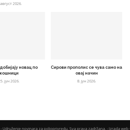
 август 2026.
добијају новац по
Сирови прополис се чува само на
кошници
овај начин
25. јун 2026.
8. јун 2026.
- Udruženje novinara za poljoprivredu. Sva prava zadržana. - Izrada web 