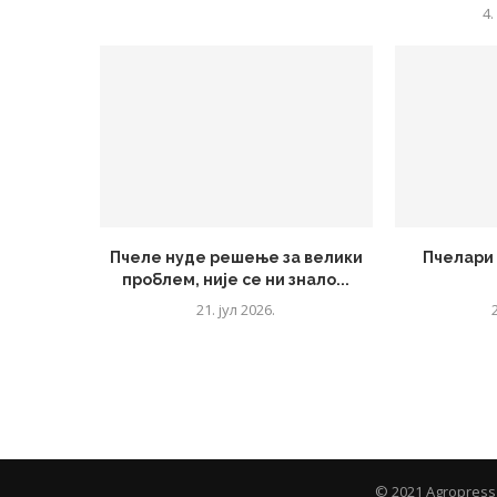
4.
Пчеле нуде решење за велики
Пчелари 
проблем, није се ни знало...
21. јул 2026.
© 2021 Agropress 