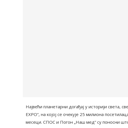
Највећи планетарни догађај у историји света, с
EXPO“, на којој се очекује 25 милиона посетилаца
месеци. СПОС и Погон „Наш мед“ су поносни шт