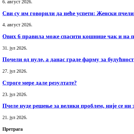
6. август 2026.
Сви су им говорили да неће успети: Женски пчели
4. август 2026.
Ових 6 правила може спасити кошнице чак и на пл
31. јул 2026.
Почели од нуле, а данас граде фарму за будућност
27. јул 2026.
Строге мере дале резултате?
23. јул 2026.
Пчеле нуде решење за велики проблем, није се ни з
21. јул 2026.
Претрага