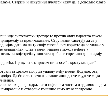
челама. Старији и искуснији пчелари кажу да је довољно благо
 кошнице систематски третирате против ових паразита током
припремају за презимљавање. Стручњаци саветују да се у
аднијим данима па ту своју способност користе да се увлаче у
таје незаштићен. Стављањем чешљева можда нећете у
 осињака које треба уништити да би се спречило да нападају
 дрвећа. Привучене мирисом пива осе ће кроз узак грлић
отрази за храном могу да упадну међу пчеле. Додуше, овај
добро. Да би сте спречили овакве инциденте трудите се да
бљивица.
рено неопходно је одржавати појило са чистом и здравом водом
 узнемиравање и отварање кошнице само их беспотребно