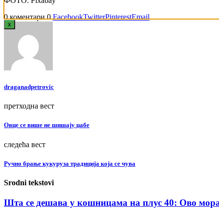
ФОТО: Pixabay
0 коментари
0
Facebook
Twitter
Pinterest
Email
x
draganadpetrovic
претходна вест
Овце се више не шишају џабе
следећа вест
Ручно брање кукуруза традиција која се чува
Srodni tekstovi
Шта се дешава у кошницама на плус 40: Ово морат