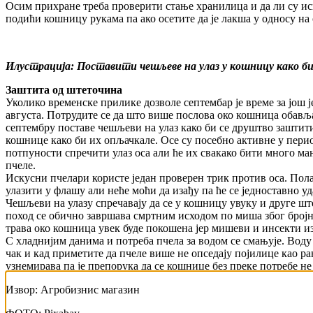
Осим прихране треба проверити стање хранилица и да ли су исп
подићи кошницу рукама па ако осетите да је лакша у односу на 
Илустрација: Поставити чешљеве на улаз у кошницу како би
Заштита од штеточина
Уколико временске прилике дозволе септембар је време за још 
августа. Потрудите се да што више послова око кошница обављ
септембру поставе чешљеви на улаз како би се друштво заштитил
кошнице како би их опљачкале. Осе су посебно активне у пери
потпуности спречити улаз оса али ће их свакако бити много ма
пчеле.
Искусни пчелари користе један проверен трик против оса. Пола
улазити у флашу али неће моћи да изађу па ће се једноставно у
Чешљеви на улазу спречавају да се у кошницу увуку и друге шт
поход се обично завршава смртним исходом по миша због бројни
трава око кошница увек буде покошена јер мишеви и инсекти из
С хладнијим данима и потреба пчела за водом се смањује. Воду
чак и кад приметите да пчеле више не опседају појилице као р
узнемирава па је препорука да се кошнице без преке потребе не 
Извор: Агробизнис магазин