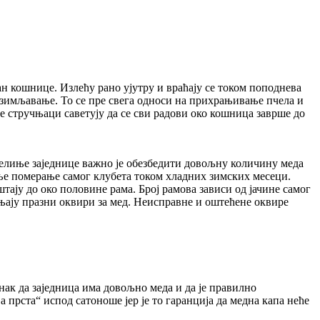
ан кошнице. Излећу рано ујутру и враћају се током поподнева
резимљавање. То се пре свега односи на прихрањивање пчела и
е стручњаци саветују да се сви радови око кошница заврше до
пчелиње заједнице важно је обезбедити довољну количину меда
мање померање самог клубета током хладних зимских месеци.
тају до око половине рама. Број рамова зависи од јачине самог
ањају празни оквири за мед. Неисправне и оштећене оквире
ак да заједница има довољно меда и да је правилно
прста“ испод сатоноше јер је то гаранција да медна капа неће