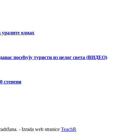
а урадите одмах
данас посећују туристи из целог света (ВИДЕО)
0 степени
adržana. - Izrada web stranice
TeachR