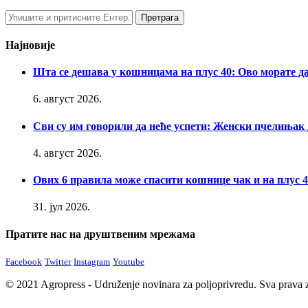
Најновије
Шта се дешава у кошницама на плус 40: Ово морате д
6. август 2026.
Сви су им говорили да неће успети: Женски пчелињак 
4. август 2026.
Ових 6 правила може спасити кошнице чак и на плус 4
31. јул 2026.
Пратите нас на друштвеним мрежама
Facebook
Twitter
Instagram
Youtube
© 2021 Agropress - Udruženje novinara za poljoprivredu. Sva prava z