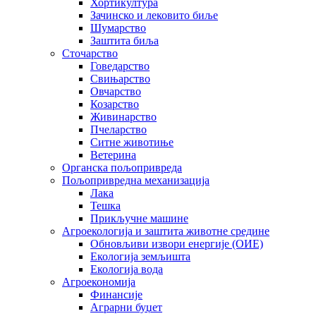
Хортикултура
Зачинско и лековито биље
Шумарство
Заштита биља
Сточарство
Говедарство
Свињарство
Овчарство
Козарство
Живинарство
Пчеларство
Ситне животиње
Ветерина
Органска пољопривреда
Пољопривредна механизација
Лака
Тешка
Прикључне машине
Агроекологија и заштита животне средине
Обновљиви извори енергије (ОИЕ)
Екологија земљишта
Екологија вода
Агроекономија
Финансије
Аграрни буџет