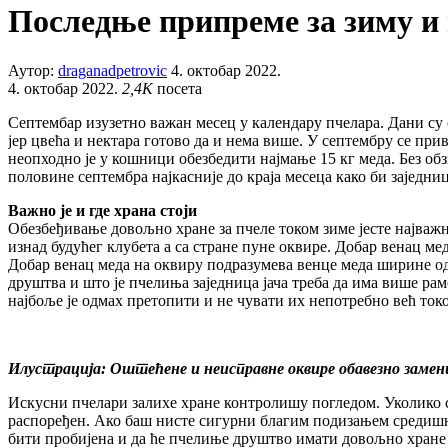
Последње припреме за зиму и
Аутор:
draganadpetrovic
4. октобар 2022.
4. октобар 2022.
2,4K
посета
Септембар изузетно важан месец у календару пчелара. Дани су с
јер цвећа и нектара готово да и нема више. У септембру се пр
неопходно је у кошници обезбедити најмање 15 кг меда. Без об
половине септембра најкасније до краја месеца како би заједн
Важно је и где храна стоји
Обезбеђивање довољно хране за пчеле током зиме јесте најважн
изнад будућег клубета а са стране пуне оквире. Добар венац м
Добар венац меда на оквиру подразумева венце меда ширине од 8
друштва и што је пчелиња заједница јача треба да има више ра
најбоље је одмах претопити и не чувати их непотребно већ токо
Илустрација: Оштећене и неисправне оквире обавезно заме
Искусни пчелари залихе хране контролишу погледом. Уколико с
распоређен. Ако баш нисте сигурни благим подизањем средишњи
бити пробијена и да ће пчелиње друштво имати довољно хране