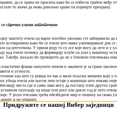
равне, да се храна не просипа како би се избегла грабеж међу п
остале то значи да нема довољно хране па појачајте прихрану.
 се спречио улазак штеточина
једну заштиту пчела од варое посебно уколико сте заборавили да
ате истовремено како би се пчеле што мање узнемиравале док се 
о од штеточина. У првом реду то су осе које могу да лете и у хл
оду кад пчеле почињу да формирају клубе па улаз у кошницу ос
ње. Такође, ваљало би проверити да ли у близини пчелињака има
 пластичне флаше напуните пивом и закачите је за гране околног
давити и угинути.
еточине као што су ровци па чак и мали пољски мишеви који у п
х убода пчела али његов леш остаје у кошници што никако није 
бегавају места где и сами лако могу да постану плен других гра
 углавном скупљају од кише или росе али докле год је лето отво
аније. У јесен пчелама треба обезбедити мир и тишину па свако
дирају и не отварају.
Придружите се нашој Вибер заједници