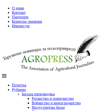
О нама
Контакт
Партнери
Корисни линкови
Импресум
Почетна
Рубрике
Биљна производња
Ратарство и повртарство
Воћарство и виноградарство
Индустријско биље