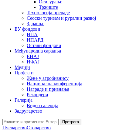
Осигурање
Тржиште
Технологија прераде
Сеоски туризам и рурални развој
Здравље
ЕУ фондови
ИПА
ИПАРД
Остали фондови
Међународна сарадња
ЕНАЈ
ИФАЈ
Медији
Пројекти
Жене у агробизнису
Национална конференција
Награде и признања
Рекордери
Галерија
Видео галерија
Задругарство
Претрага
Пчеларство
Сточарство