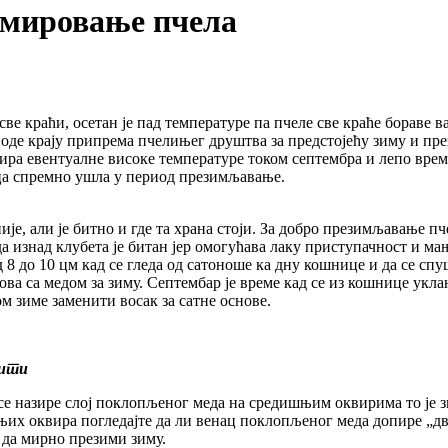
 мировање пчела
ве краћи, осетан је пад температуре па пчеле све краће бораве в
иводе крају припрема пчелињег друштва за предстојећу зиму и п
зира евентуалне високе температуре током септембра и лепо врем
ица спремно ушла у период презимљавање.
ије, али је битно и где та храна стоји. За добро презимљавање 
еда изнад клубета је битан јер омогућава лаку приступачност и 
 до 10 цм кад се гледа од сатоноше ка дну кошнице и да се спуш
мова са медом за зиму. Септембар је време кад се из кошнице укл
м зиме заменити восак за сатне основе.
нити
е назире слој поклопљеног меда на средишњим оквирима то је зн
х оквира погледајте да ли венац поклопљеног меда допире „два 
 да мирно презими зиму.