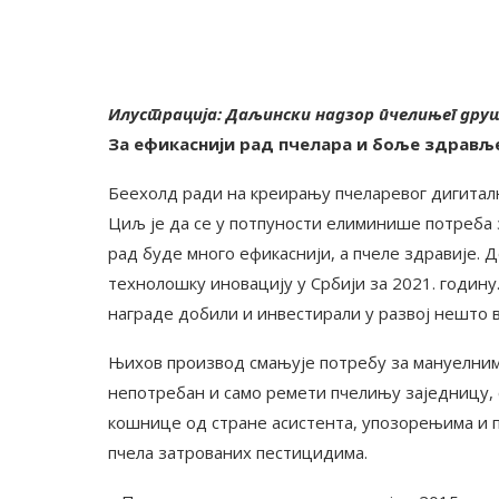
Илустрација: Даљински надзор пчелињег др
За ефикаснији рад пчелара и боље здрављ
Беехолд ради на креирању пчеларевог дигиталн
Циљ је да се у потпуности елиминише потреба
рад буде много ефикаснији, а пчеле здравије. 
технолошку иновацију у Србији за 2021. годину.
награде добили и инвестирали у развој нешто 
Њихов производ смањује потребу за мануелним н
непотребан и само ремети пчелињу заједницу,
кошнице од стране асистента, упозорењима и 
пчела затрованих пестицидима.