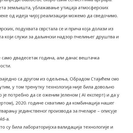
ета земљишта, ублажавање утицаја атмосферских
еке од идеја чијој реализацији можемо да сведочимо.
рских, подухвата сврстала се и прича која долази из
та који служи за даљински надзор пчелињег друштва и
 само двадесетак година, али данас вештачка
ости.
 заједно са другом из одељења, Обрадом Стајићем смо
тим, у том тренутку технологија није била довољно
 је потребно да се оженим Јеленом ( AI експерт) и да у
ертом), 2020. године схватимо да комбинација нашег
тварању јединственог производа за пчеларе – описује
ld-а.
 то су била лабораторијска валидација технологије и