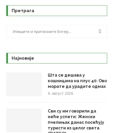
Претрага
Најновије
Шта се дешава у
кошницама на плус 40: Ово
морате да урадите одмах
6. август 2026.
Сви су им говорили да
неће успети: Женски
пчелињак данас посећују
туристи из целог света