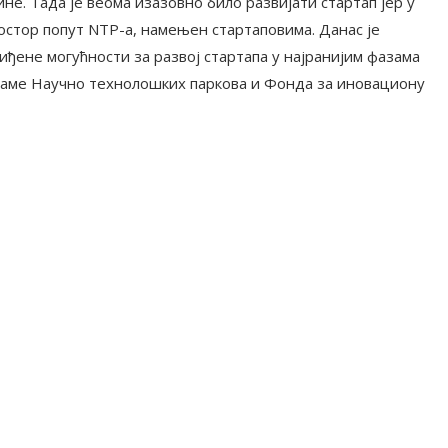
ине. Тада је веома изазовно било развијати стартап јер у
остор попут NTP-а, намењен стартаповима. Данас је
виђене могућности за развој стартапа у најранијим фазама
граме Научно технолошких паркова и Фонда за иновациону