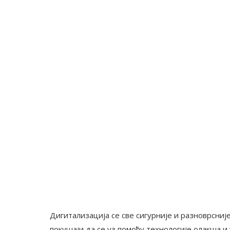
Дигитализација се све сигурније и разноврсније
покушаји да се уз помоћу технологије олакша 