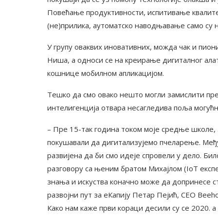
Повећање продуктивности, испитивање квалит
(не)прилика, аутоматско наводњавање само су н
У групу оваквих иновативних, можда чак и пиони
Ниша, а односи се на креирање дигиталног ала
кошнице мобилном апликацијом.
Тешко да смо овако нешто могли замислити пре
интелигенција отвара несагледива поља могућн
– Пре 15-так година током моје средње школе,
покушавали да дигитализујемо пчеларење. Међу
развијена да би смо идеје спровели у дело. Било
разговору са њеним братом Михајлом (IoT експ
знања и искуства коначно може да допринесе с
развојни пут за еКапију Петар Пејић, CEO Beeho
Како нам каже први кораци десили су се 2020. а