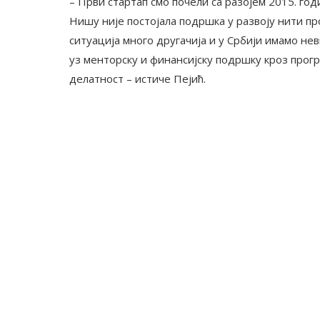
– Први стартап смо почели са разојем 2015. год
Нишу није постојала подршка у развоју нити пр
ситуација много другачија и у Србији имамо не
уз менторску и финансијску подршку кроз про
делатност – истиче Пејић.