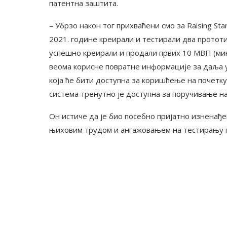
патентна заштита.
– Убрзо након тог прихваћени смо за Raising St
2021. године креирали и тестирали два прототип
успешно креирали и продали првих 10 МВП (мин
веома корисне повратне информације за даља 
која ће бити доступна за коришћење на почетку
система тренутно је доступна за поручивање на
Он истиче да је био посебно пријатно изнена
њиховим трудом и ангажовањем на тестирању 