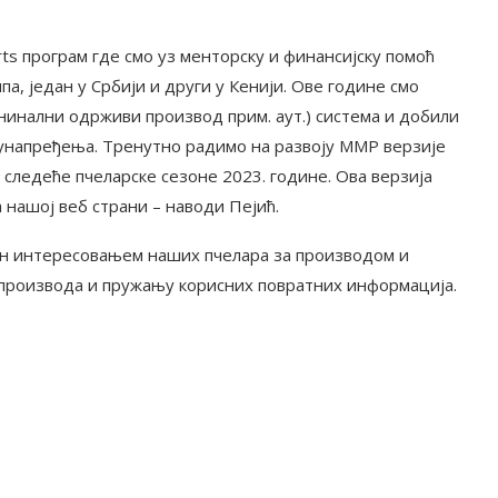
arts програм где смо уз менторску и финансијску помоћ
а, један у Србији и други у Кенији. Ове године смо
инални одрживи производ прим. аут.) система и добили
унапређења. Тренутно радимо на развоју MMP верзије
 следеће пчеларске сезоне 2023. године. Ова верзија
 нашој веб страни – наводи Пејић.
ђен интересовањем наших пчелара за производом и
производа и пружању корисних повратних информација.