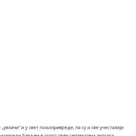
 „увлачи“ и у свет пољопривреде, па су и све учесталији
и унапреди бављење скоро свим сегментима арграра.