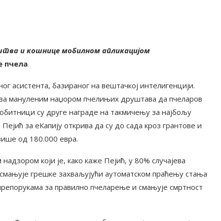
уштва и кошнице мобилном апликацијом
е пчела
ог асистента, базираног на вештачкој интелигенцији.
 за мануленим наџором пчелињих друштава да пчеларов
Добитници су друге награде на такмичењу за најбољу
 Пејић за еКапију открива да су до сада кроз грантове и
више од 180.000 евра.
адзором који је, како каже Пејић, у 80% случајева
 смањује грешке захваљујући аутоматском праћењу стања
препорукама за правилно пчеларење и смањује смртност