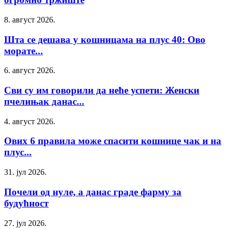
8. август 2026.
Шта се дешава у кошницама на плус 40: Ово
морате...
6. август 2026.
Сви су им говорили да неће успети: Женски
пчелињак данас...
4. август 2026.
Ових 6 правила може спасити кошнице чак и на
плус...
31. јул 2026.
Почели од нуле, а данас граде фарму за
будућност
27. јул 2026.