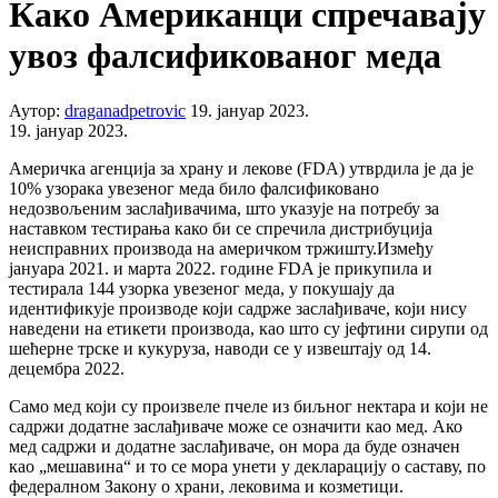
Како Американци спречавају
увоз фалсификованог меда
Аутор:
draganadpetrovic
19. јануар 2023.
19. јануар 2023.
Америчка агенција за храну и лекове (FDA) утврдила је да је
10% узорака увезеног меда било фалсификовано
недозвољеним заслађивачима, што указује на потребу за
наставком тестирања како би се спречила дистрибуција
неисправних производа на америчком тржишту.Између
јануара 2021. и марта 2022. године FDA је прикупила и
тестирала 144 узорка увезеног меда, у покушају да
идентификује производе који садрже заслађиваче, који нису
наведени на етикети производа, као што су јефтини сирупи од
шећерне трске и кукуруза, наводи се у извештају од 14.
децембра 2022.
Само мед који су произвеле пчеле из биљног нектара и који не
садржи додатне заслађиваче може се означити као мед. Ако
мед садржи и додатне заслађиваче, он мора да буде означен
као „мешавина“ и то се мора унети у декларацију о саставу, по
федералном Закону о храни, лековима и козметици.