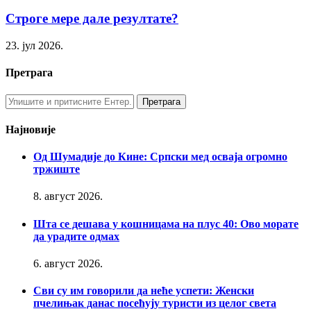
Строге мере дале резултате?
23. јул 2026.
Претрага
Најновије
Од Шумадије до Кине: Српски мед осваја огромно
тржиште
8. август 2026.
Шта се дешава у кошницама на плус 40: Ово морате
да урадите одмах
6. август 2026.
Сви су им говорили да неће успети: Женски
пчелињак данас посећују туристи из целог света