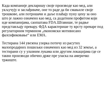
Када компаније декларишу своје производе као мед, али
укључују и заслађиваче, оне то раде да би смањиле своје
трошкове, али потрошачи и даље плаћају пуну цену за оно
што је лажно означено као мед, са додатним профитом који
иде компанијама, саопштава FDA.Штавише, те радње
представљају превару. ФДА карактерише ту врсту преваре под
регулаторним термином „економски мотивисано
фалсификовање“ или ЕМА.
Тестирана 144 увезена узорка потичу из расутих
малопродајних пошиљки означених као мед из 32 земље, а
тестирани су у улазним лукама или другим локацијама где се
такви производи обично држе пре уласка на америчко
тржиште.