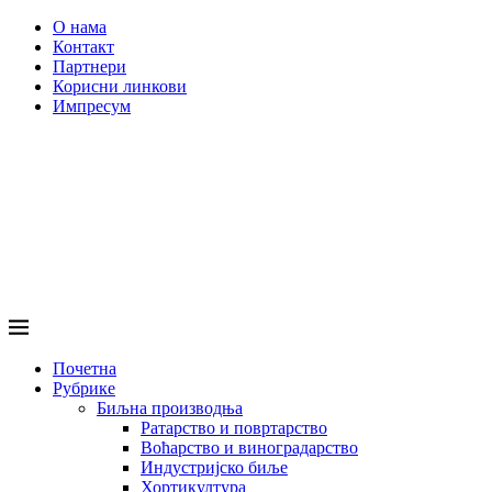
О нама
Контакт
Партнери
Корисни линкови
Импресум
Почетна
Рубрике
Биљна производња
Ратарство и повртарство
Воћарство и виноградарство
Индустријско биље
Хортикултура