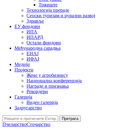
Тржиште
Технологија прераде
Сеоски туризам и рурални развој
Здравље
ЕУ фондови
ИПА
ИПАРД
Остали фондови
Међународна сарадња
ЕНАЈ
ИФАЈ
Медији
Пројекти
Жене у агробизнису
Национална конференција
Награде и признања
Рекордери
Галерија
Видео галерија
Задругарство
Претрага
Пчеларство
Сточарство