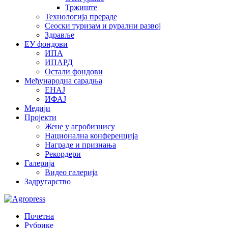
Тржиште
Технологија прераде
Сеоски туризам и рурални развој
Здравље
ЕУ фондови
ИПА
ИПАРД
Остали фондови
Међународна сарадња
ЕНАЈ
ИФАЈ
Медији
Пројекти
Жене у агробизнису
Национална конференција
Награде и признања
Рекордери
Галерија
Видео галерија
Задругарство
Почетна
Рубрике