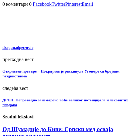
0 коментари
0
Facebook
Twitter
Pinterest
Email
draganadpetrovic
претходна вест
Откривене преваре – Покрајина је раскинула Уговоре са бројним
газдинствима
следећа вест
ДРЕН: Неправедно занемарено воће великог потенцијала и лековитих
плодова
Srodni tekstovi
Од Шумадије до Кине: Српски мед осваја
огромно тржиште