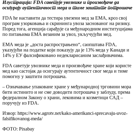
Илустрација: FDA саветује увознике и произвођаче да
осигурају аутентичност меда и тиме заштите потрошаче
FDA ће наставити да тестира увезени мед за ЕМА, кроз свој
програм узорковања и скрининга увоза заснованог на ризику.
Поред тога, агенција сарађује са међународним институцијама
по питањима ЕМА везаним за увоз, укључујући мед.
ЕМА меда је „доста распрострањено“, саопштава FDA,
указујући на податке који показују да је 13% меда у Канади и
14% у ЕУ фалсификовано недекларисаним заслађивачима.
FDA саветује увознике меда и произвођаче хране који користе
мед као састојак да осигурају аутентичност свог меда и тиме
помогну у заштити потрошача.
– Означавање упаковане хране у међународној трговини мора
бити истинито и не сме доводити потрошача у заблуду, према
федералном Закону о храни, лековима и козметици САД –
поручују из FDA.
Извор: https://www.agrotv.net/kako-amerikanci-sprecavaju-uvoz-
falsifikovanog-meda/
ФОТО: Pixabay