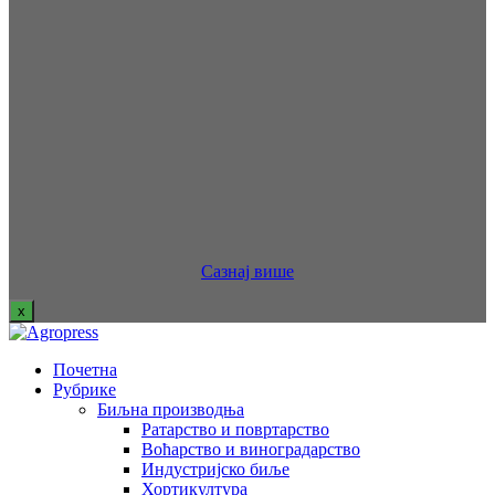
Сазнај више
x
Почетна
Рубрике
Биљна производња
Ратарство и повртарство
Воћарство и виноградарство
Индустријско биље
Хортикултура