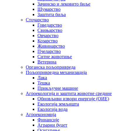
Зачинско и лековито биље
Шумарство
Заштита биља
Сточарство
Говедарство
Свињарство
Овчарство
Козарство
Живинарство
Пчеларство
Ситне животиње
Ветерина
Органска пољопривреда
Пољопривредна механизација
Лака
Тешка
Прикључне машине
Агроекологија и заштита животне средине
Обновљиви извори енергије (ОИЕ)
Екологија земљишта
Екологија вода
Агроекономија
Финансије
Аграрни буџет
Осигурање