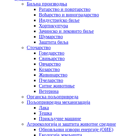
Биљна производња
Ратарство и повртарство
Воћарство и виноградарство
Индустријско биље
Хортикултура
Зачинско и лековито биље
Шумарство
Заштита биља
Сточарство
Говедарство
Свињарство
Овчарство
Козарство
Живинарство
Пчеларство
Ситне животиње
Ветерина
Органска пољопривреда
Пољопривредна механизација
Лака
Тешка
Прикључне машине
Агроекологија и заштита животне средине
Обновљиви извори енергије (ОИЕ)
Екологија земљишта