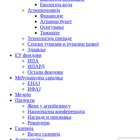
Екологија вода
Агроекономија
Финансије
Аграрни буџет
Осигурање
Тржиште
Технологија прераде
Сеоски туризам и рурални развој
Здравље
ЕУ фондови
ИПА
ИПАРД
Остали фондови
Међународна сарадња
ЕНАЈ
ИФАЈ
Медији
Пројекти
Жене у агробизнису
Национална конференција
Награде и признања
Рекордери
Галерија
Видео галерија
Задругарство