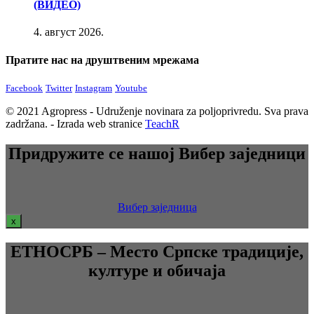
(ВИДЕО)
4. август 2026.
Пратите нас на друштвеним мрежама
Facebook
Twitter
Instagram
Youtube
© 2021 Agropress - Udruženje novinara za poljoprivredu. Sva prava
zadržana. - Izrada web stranice
TeachR
Придружите се нашој Вибер заједници
Вибер заједница
x
ЕТНОСРБ – Место Српске традиције,
културе и обичаја