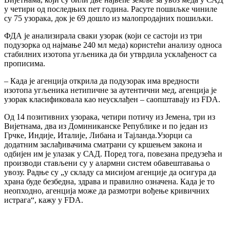
у четири од последњих пет година. Расуте пошиљке чиниле
су 75 узорака, док је 69 дошло из малопродајних пошиљки.
ФДА је анализирала сваки узорак (који се састоји из три
подузорка од најмање 240 мл меда) користећи анализу односа
стабилних изотопа угљеника да би утврдила усклађеност са
прописима.
– Када је агенција открила да подузорак има вредности
изотопа угљеника нетипичне за аутентични мед, агенција је
узорак класификовала као неусклађен – саопштавају из FDA.
Од 14 позитивних узорака, четири потичу из Јемена, три из
Вијетнама, два из Доминиканске Републике и по један из
Грчке, Индије, Италије, Либана и Тајланда.Узорци са
додатним заслађивачима сматрани су кршењем закона и
одбијен им је улазак у САД. Поред тога, повезана предузећа и
производи стављени су у алармни систем обавештавања о
увозу. Радње су „у складу са мисијом агенције да осигура да
храна буде безбедна, здрава и правилно означена. Када је то
неопходно, агенција може да размотри вођење кривичних
истрага“, кажу у FDA.