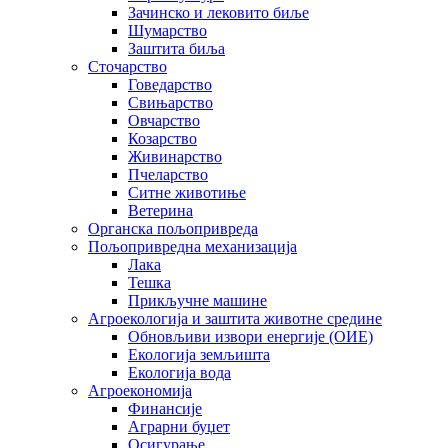
Зачинско и лековито биље
Шумарство
Заштита биља
Сточарство
Говедарство
Свињарство
Овчарство
Козарство
Живинарство
Пчеларство
Ситне животиње
Ветерина
Органска пољопривреда
Пољопривредна механизација
Лака
Тешка
Прикључне машине
Агроекологија и заштита животне средине
Обновљиви извори енергије (ОИЕ)
Екологија земљишта
Екологија вода
Агроекономија
Финансије
Аграрни буџет
Осигурање