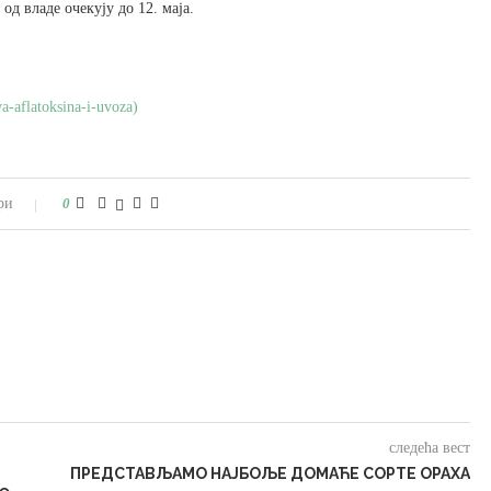
д владе очекују до 12. маја.
a-aflatoksina-i-uvoza)
ри
0
следећа вест
ПРЕДСТАВЉАМО НАЈБОЉЕ ДОМАЋЕ СОРТЕ ОРАХА