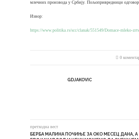
млечних производа у Србију. Пољопривредници одговор о
Извор:
https://www.politika.rs/scc/clanak/551549/Domace-mleko-zrtv
0 комента
GDJAKOVIC
претходна вест
БЕРБА МАЛИНА ПОЧИЊЕ ЗА ОКО МЕСЕЦ ДАНА, А