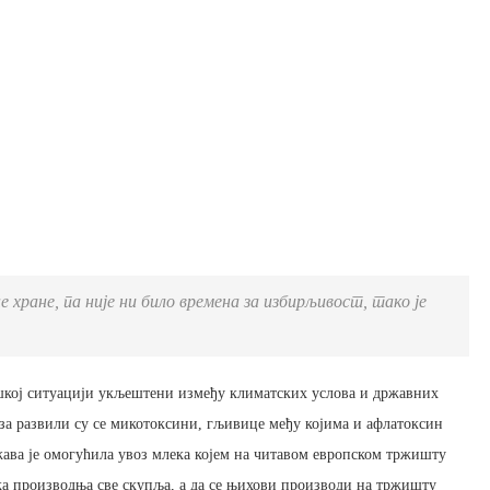
хране, па није ни било времена за избирљивост, тако је
шкој ситуацији укљештени између климатских услова и државних
за развили су се микотоксини, гљивице међу којима и афлатоксин
ржава је омогућила увоз млека којем на читавом европском тржишту
рска производња све скупља, а да се њихови производи на тржишту