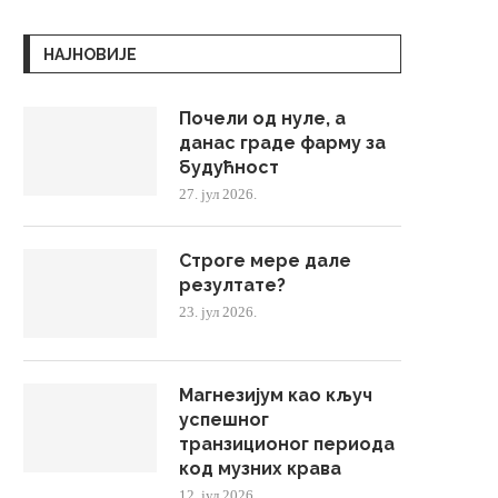
НАЈНОВИЈЕ
Почели од нуле, а
данас граде фарму за
будућност
27. јул 2026.
Строге мере дале
резултате?
23. јул 2026.
Магнезијум као кључ
успешног
транзиционог периода
код музних крава
12. јул 2026.