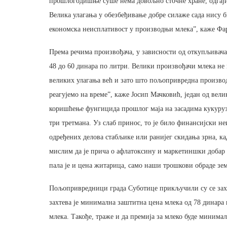
прошлогодишње суше нема довољно сточне хране, одгаји
Велика улагања у обезбеђивање добре силаже сада нису би
економска неисплативост у производњи млека”, каже Фа
Према речима произвођача, у зависности од откупљивача 
48 до 60 динара по литри. Велики произвођачи млека не 
великих улагања већ и зато што пољопривредна производњ
реагујемо на време”, каже Јосип Мачковић, један од вел
коришћење фунгицида прошлог маја на засадима кукуруза
три третмана. Уз слаб принос, то је било финансијски н
одређених делова стабљике или ранијег скидања зрна, ка
мислим да је прича о афлатоксину и маркетиншки добар по
пала је и цена житарица, само наши трошкови обраде зе
Пољопривредници града Суботице прикључили су се захт
захтева је минимална заштитна цена млека од 78 динара 
млека. Такође, траже и да премија за млеко буде минимал