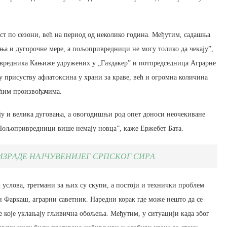
т по сезони, већ на период од неколико година. Међутим, садашња
ања и дугорочне мере, а пољопривредници не могу толико да чекају”,
ивредника Кањиже удружених у „Газдакер” и потпредседница Аграрне
 присуству афлатоксина у храни за краве, већ и огромна количина
аћим произвођачима.
ају и велика дуговања, а овогодишњи род опет доноси неочекиване
 Пољопривредници више немају новца”, каже Ержебет Бата.
ЗРАДЕ НАЈЧУВЕНИЈЕГ СРПСКОГ СИРА
услова, третмани за њих су скупи, а постоји и технички проблем
н Фаркаш, аграрни саветник. Наредни корак где може нешто да се
је које уклањају гљивична обољења. Међутим, у ситуацији када због