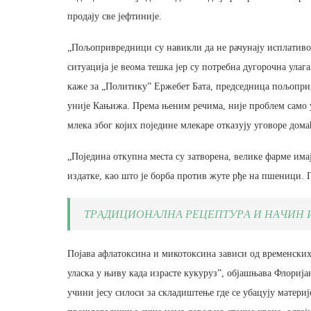
продају све јефтиније.
„Пољопривредници су навикли да не рачунају исплативос
ситуација је веома тешка јер су потребна дугорочна улаг
каже за „Политику” Ержебет Бата, председница пољопр
уније Кањижа. Према њеним речима, није проблем само у
млека због којих поједине млекаре отказују уговоре дом
„Поједина откупна места су затворена, велике фарме им
издатке, као што је борба против жуте рђе на пшеници.
ТРАДИЦИОНАЛНА РЕЦЕПТУРА И НАЧИН И
Појава афлатоксина и микотоксина зависи од временских 
уласка у њиву када израсте кукуруз”, објашњава Флорија
учини јесу силоси за складиштење где се убацују матери