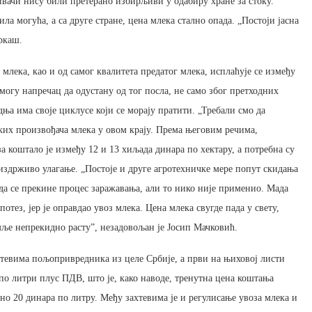
вачи нису били претерано избирљиви у одабиру хране за стоку.
ла могућа, а са друге стране, цена млека стално опада. „Постоји јасна
ркаш.
млека, као и од самог квалитета предатог млека, исплаћује се између
могу напречац да одустану од тог посла, не само због претходних
а има своје циклусе који се морају пратити. „Требали смо да
иких произвођача млека у овом крају. Према његовим речима,
 коштало је између 12 и 13 хиљада динара по хектару, а потребна су
еиздрживо улагање. „Постоје и друге агротехничке мере попут скидања
да се прекине процес заражавања, али то нико није применио. Мада
тез, јер је оправдао увоз млека. Цена млека свугде пада у свету,
мље непрекидно расту”, незадовољан је Јосип Мачковић.
евима пољопривредника из целе Србије, а први на њиховој листи
по литри плус ПДВ, што је, како наводе, тренутна цена коштања
но 20 динара по литру. Међу захтевима је и регулисање увоза млека и