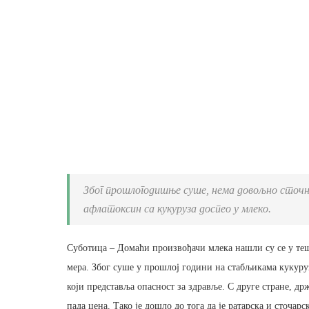
Због прошлогодишње суше, нема довољно сточне 
афлатоксин са кукуруза доспео у млеко.
Суботица – Домаћи произвођачи млека нашли су се у те
мера. Због суше у прошлој години на стабљикама кукуру
који представља опасност за здравље. С друге стране, д
пада цена. Тако је дошло до тога да је ратарска и сточа