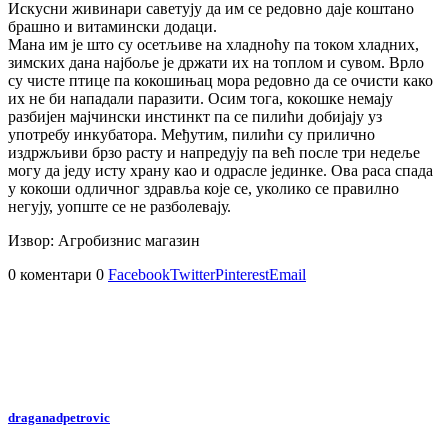
Искусни живинари саветују да им се редовно даје коштано
брашно и витамински додаци.
Мана им је што су осетљиве на хладноћу па током хладних,
зимских дана најбоље је држати их на топлом и сувом. Врло
су чисте птице па кокошињац мора редовно да се очисти како
их не би нападали паразити. Осим тога, кокошке немају
разбијен мајчински инстинкт па се пилићи добијају уз
употребу инкубатора. Међутим, пилићи су прилично
издржљиви брзо расту и напредују па већ после три недеље
могу да једу исту храну као и одрасле јединке. Ова раса спада
у кокоши одличног здравља које се, уколико се правилно
негују, уопште се не разболевају.
Извор: Агробизнис магазин
0 коментари
0
Facebook
Twitter
Pinterest
Email
draganadpetrovic