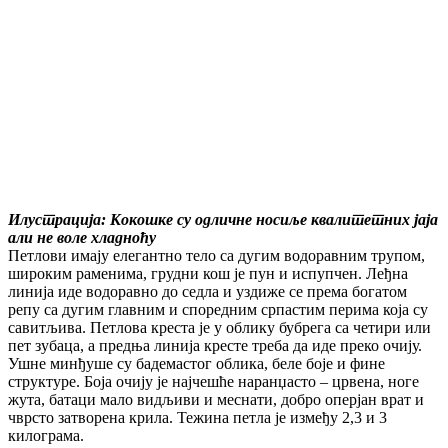
Илустрација: Кокошке су одличне носиље квалитетних јаја
али не воле хладноћу
Петлови имају елегантно тело са дугим водоравним трупом,
широким раменима, грудни кош је пун и испупчен. Леђна
линија иде водоравно до седла и уздиже се према богатом
репу са дугим главним и споредним српастим перима која су
савитљива. Петлова креста је у облику бубрега са четири или
пет зубаца, а предња линија кресте треба да иде преко очију.
Ушне минђуше су бадемастог облика, беле боје и фине
структуре. Боја очију је најчешће наранџасто – црвена, ноге
жута, батаци мало видљиви и меснати, добро оперјан врат и
чврсто затворена крила. Тежина петла је између 2,3 и 3
килограма.