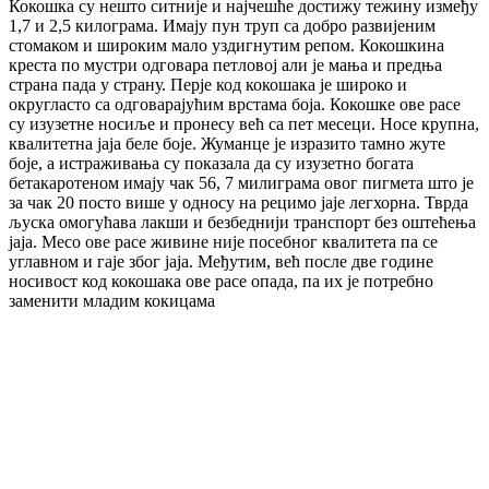
Кокошка су нешто ситније и најчешће достижу тежину између
1,7 и 2,5 килограма. Имају пун труп са добро развијеним
стомаком и широким мало уздигнутим репом. Кокошкина
креста по мустри одговара петловој али је мања и предња
страна пада у страну. Перје код кокошака је широко и
округласто са одговарајућим врстама боја. Кокошке ове расе
су изузетне носиље и пронесу већ са пет месеци. Носе крупна,
квалитетна јаја беле боје. Жуманце је изразито тамно жуте
боје, а истраживања су показала да су изузетно богата
бетакаротеном имају чак 56, 7 милиграма овог пигмета што је
за чак 20 посто више у односу на рецимо јаје легхорна. Тврда
љуска омогућава лакши и безбеднији транспорт без оштећења
јаја. Месо ове расе живине није посебног квалитета па се
углавном и гаје због јаја. Међутим, већ после две године
носивост код кокошака ове расе опада, па их је потребно
заменити младим кокицама