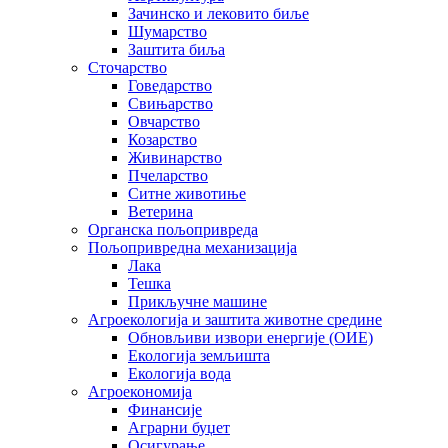
Зачинско и лековито биље
Шумарство
Заштита биља
Сточарство
Говедарство
Свињарство
Овчарство
Козарство
Живинарство
Пчеларство
Ситне животиње
Ветерина
Органска пољопривреда
Пољопривредна механизација
Лака
Тешка
Прикључне машине
Агроекологија и заштита животне средине
Обновљиви извори енергије (ОИЕ)
Екологија земљишта
Екологија вода
Агроекономија
Финансије
Аграрни буџет
Осигурање