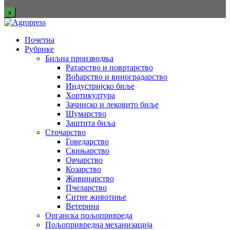
x
Почетна
Рубрике
Биљна производња
Ратарство и повртарство
Воћарство и виноградарство
Индустријско биље
Хортикултура
Зачинско и лековито биље
Шумарство
Заштита биља
Сточарство
Говедарство
Свињарство
Овчарство
Козарство
Живинарство
Пчеларство
Ситне животиње
Ветерина
Органска пољопривреда
Пољопривредна механизација