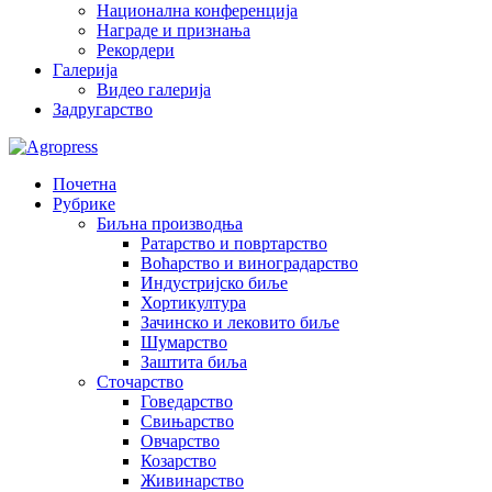
Национална конференција
Награде и признања
Рекордери
Галерија
Видео галерија
Задругарство
Почетна
Рубрике
Биљна производња
Ратарство и повртарство
Воћарство и виноградарство
Индустријско биље
Хортикултура
Зачинско и лековито биље
Шумарство
Заштита биља
Сточарство
Говедарство
Свињарство
Овчарство
Козарство
Живинарство