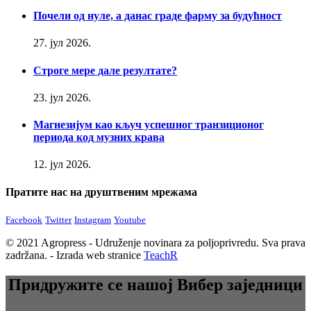
Почели од нуле, а данас граде фарму за будућност
27. јул 2026.
Строге мере дале резултате?
23. јул 2026.
Магнезијум као кључ успешног транзиционог
периода код музних крава
12. јул 2026.
Пратите нас на друштвеним мрежама
Facebook
Twitter
Instagram
Youtube
© 2021 Agropress - Udruženje novinara za poljoprivredu. Sva prava
zadržana. - Izrada web stranice
TeachR
Придружите се нашој Вибер заједници