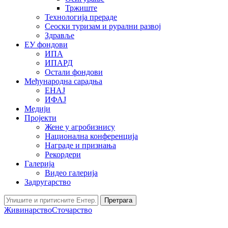
Тржиште
Технологија прераде
Сеоски туризам и рурални развој
Здравље
ЕУ фондови
ИПА
ИПАРД
Остали фондови
Међународна сарадња
ЕНАЈ
ИФАЈ
Медији
Пројекти
Жене у агробизнису
Национална конференција
Награде и признања
Рекордери
Галерија
Видео галерија
Задругарство
Претрага
Живинарство
Сточарство