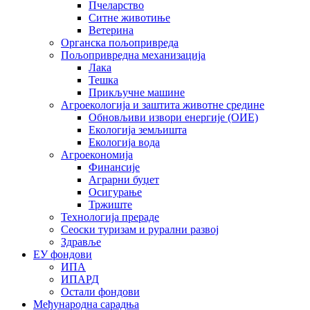
Пчеларство
Ситне животиње
Ветерина
Органска пољопривреда
Пољопривредна механизација
Лака
Тешка
Прикључне машине
Агроекологија и заштита животне средине
Обновљиви извори енергије (ОИЕ)
Екологија земљишта
Екологија вода
Агроекономија
Финансије
Аграрни буџет
Осигурање
Тржиште
Технологија прераде
Сеоски туризам и рурални развој
Здравље
ЕУ фондови
ИПА
ИПАРД
Остали фондови
Међународна сарадња