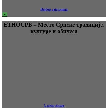
Вибер заједница
x
ЕТНОСРБ – Место Српске традиције,
културе и обичаја
Сазнај више