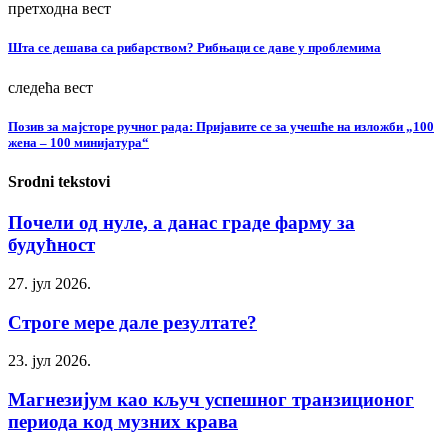
претходна вест
Шта се дешава са рибарством? Рибњаци се даве у проблемима
следећа вест
Позив за мајсторе ручног рада: Пријавите се за учешће на изложби „100
жена – 100 минијатура“
Srodni tekstovi
Почели од нуле, а данас граде фарму за
будућност
27. јул 2026.
Строге мере дале резултате?
23. јул 2026.
Магнезијум као кључ успешног транзиционог
периода код музних крава