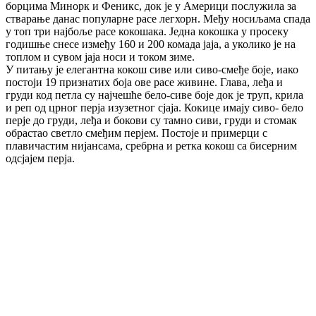
борцима Минорк и Феникс, док је у Америци послужила за
стварање данас популарне расе легхорн. Међу носиљама спада
у топ три најбоље расе кокошака. Једна кокошка у просеку
годишње снесе између 160 и 200 комада јаја, а уколико је на
топлом и сувом јаја носи и током зиме.
У питању је елегантна кокош сиве или сиво-смеђе боје, иако
постоји 19 признатих боја ове расе живине. Глава, леђа и
груди код петла су најчешће бело-сиве боје док је труп, крила
и реп од црног перја изузетног сјаја. Кокице имају сиво- бело
перје до груди, леђа и бокови су тамно сиви, груди и стомак
обрастао светло смеђим перјем. Постоје и примерци с
плавичастим нијансама, сребрна и ретка кокош са бисерним
одсјајем перја.