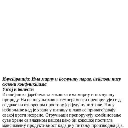
Илустрација: Има мирну и послушну нарав, петлови нису
склони конфликтима
Узгој и болести
Италијанска јаребичаста кокошка има мирну и послушну
природу. На основу њиховог темперамента препоручује се да
се држе на отвореном простору јер једу пуно траве. Нису
избирљиве кад је храна у питању и лако се прилагођавају
свакој врсти исхране. Стручњаци препоручују комбиновање
суве хране са влажном кашом како би кокошке постигле
максималну продуктивност када је у питању производња јаја.