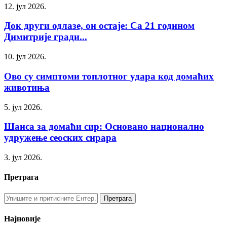
12. јул 2026.
Док други одлазе, он остаје: Са 21 годином
Димитрије гради...
10. јул 2026.
Ово су симптоми топлотног удара код домаћих
животиња
5. јул 2026.
Шанса за домаћи сир: Основано национално
удружење сеоских сирара
3. јул 2026.
Претрага
Најновије