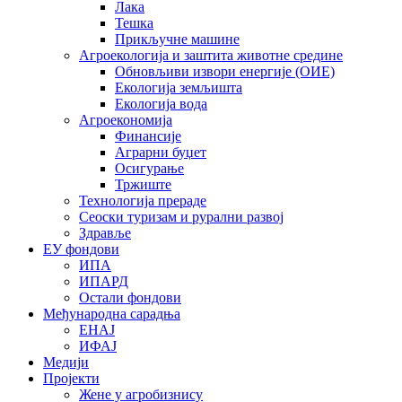
Лака
Тешка
Прикључне машине
Агроекологија и заштита животне средине
Обновљиви извори енергије (ОИЕ)
Екологија земљишта
Екологија вода
Агроекономија
Финансије
Аграрни буџет
Осигурање
Тржиште
Технологија прераде
Сеоски туризам и рурални развој
Здравље
ЕУ фондови
ИПА
ИПАРД
Остали фондови
Међународна сарадња
ЕНАЈ
ИФАЈ
Медији
Пројекти
Жене у агробизнису