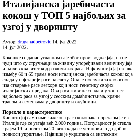
Италијанска јаребичаста
кокош у ТОП 5 најбољих за
узгој у дворишту
Аутор:
draganadpetrovic
14. јул 2022.
14. јул 2022.
Кокошке се данас углавном гаје због производње јаја, па не
чуди што су стручњаци за живину упоређивали величину јаја
и њихов квалитет код различитих раса. Најкрупнија јаја тешка
између 60 и 65 грама носи италијанска јаребичаста кокош која
спада у најстарије расе на свету. Она је послужила као основ
иза стварање расе легхорн који носи генетику својих
италијанских предака. Ова раса живине спада и у топ пет
најбољих раса за узгој у сеоским домаћинствима, храни
травом и семенкама у дворишту и окућници.
Порекло и карактеристике
Као што јој само име каже ова раса кокошака пореклом је из
Италије где се узгаја већ 2.000 година. Популарност је стекла
крајем 19. и почетком 20. века када се установило да добро
подноси укрштање. Највише је укрштана са енглеским