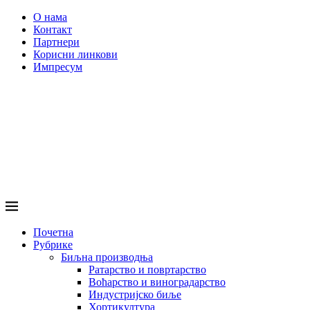
О нама
Контакт
Партнери
Корисни линкови
Импресум
Почетна
Рубрике
Биљна производња
Ратарство и повртарство
Воћарство и виноградарство
Индустријско биље
Хортикултура