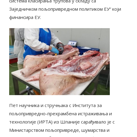
система класирања трупова у складу са
Заједничком пољопривредном политиком ЕУ“ који
финансира ЕУ.
Пет научника и стручњака с Института за
пољопривредно-прехрамбена истраживања и
технологије (ИРТА) из Шпаније сарађивало је с
Министарством пољопривреде, шумарства и