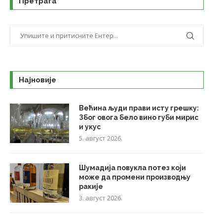
Претрага
Најновије
Већина људи прави исту грешку:
Због овога бело вино губи мирис
и укус
5. август 2026.
Шумадија повукла потез који
може да промени производњу
ракије
3. август 2026.