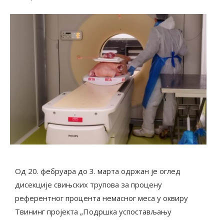
Од 20. фебруара до 3. марта одржан је оглед
дисекције свињских трупова за процену
референтног процента немасног меса у оквиру
Твининг пројекта „Подршка успостављању