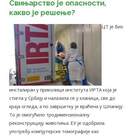
Свињарство је опасности,
какво је решење?
ЦТ је био
инсталиран у приколици института ИРТА која је
стигла у Србију и налазила се у кланици, све до
краја огледа, а по завршетку је враћена у Шпанију.
То је омогућило тродимензионалну
реконструкцију животиња. ЕУ је одобрила
употребу компјутерске томографије као