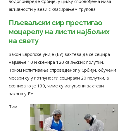
водопривреде Србије, у циљу спровођења низа
активности у вези с класирањем трупова.
Пљеваљски сир престигао
моцарелу на листи најбољих
на свету
Закон Европске уније (ЕУ) захтева да се сецира
најмање 10 и скенира 120 свињских полутки.
Током испитивања спроведеног у Србији, обучени
месари су у потпуности сецирали 20 полутки, а
скенирано је 130, чиме су испуњени захтеви
закона у ЕУ.
Тим