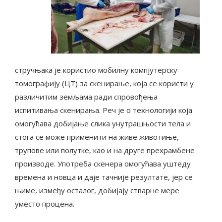
стручњака је користио мобилну компјутерску
томографију (ЦТ) за скенирање, која се користи у
различитим земљама ради спровођења
испитивања скенирања. Реч је о технологији која
омогућава добијање слика унутрашњости тела и
стога се може применити на живе животиње,
трупове или полутке, као и на друге прехрамбене
производе. Употреба скенера омогућава уштеду
времена и новца и даје тачније резултате, јер се
њиме, између осталог, добијају стварне мере
уместо процена.