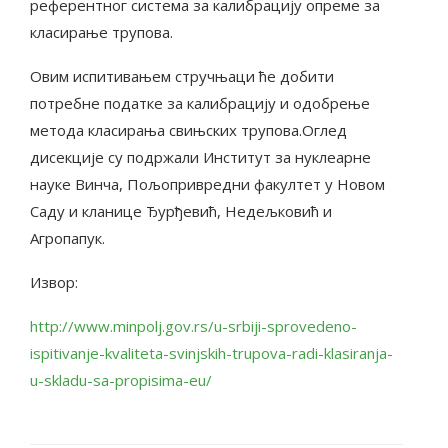
референтног система за калибрацију опреме за
класирање трупова.
Овим испитивањем стручњаци ће добити
потребне податке за калибрацију и одобрење
метода класирања свињских трупова.Оглед
дисекције су подржали Институт за нуклеарне
науке Винча, Пољопривредни факултет у Новом
Саду и кланице Ђурђевић, Недељковић и
Агропапук.
Извор:
http://www.minpolj.gov.rs/u-srbiji-sprovedeno-
ispitivanje-kvaliteta-svinjskih-trupova-radi-klasiranja-
u-skladu-sa-propisima-eu/