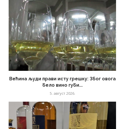
Већина људи прави исту грешку: Због овога
бело вино губи...
5. август 2026.