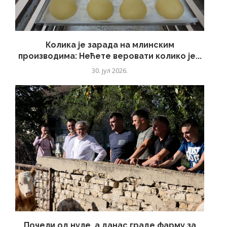
Колика је зарада на млинским
производима: Нећете веровати колико је...
30. јул 2026.
Почели од нуле, а данас граде фарму за