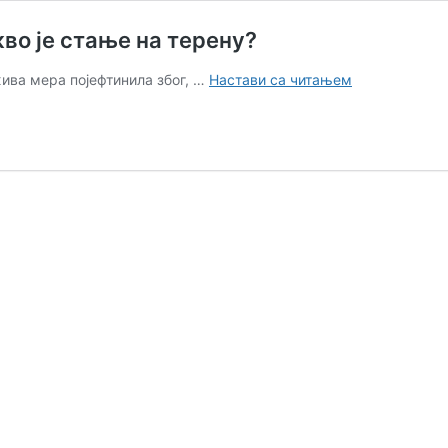
во је стање на терену?
Зашто
жива мера појефтинила због, …
Настави са читањем
је
појефтинила
свињетина
и
какво
је
стање
на
терену?