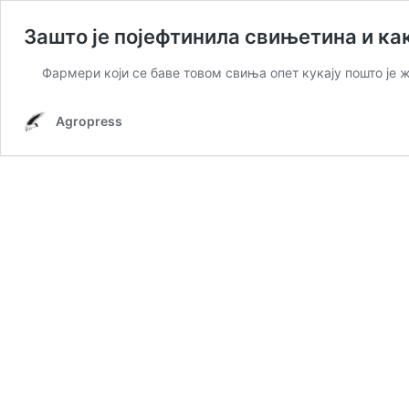
Зашто је појефтинила свињетина и как
Фармери који се баве товом свиња опет кукају пошто је 
Agropress