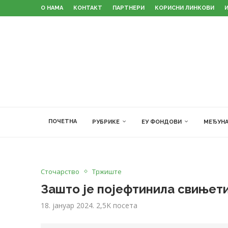
О НАМА
КОНТАКТ
ПАРТНЕРИ
КОРИСНИ ЛИНКОВИ
ПОЧЕТНА
РУБРИКЕ
ЕУ ФОНДОВИ
МЕЂУНА
Сточарство
Тржиште
Зашто је појефтинила свињети
18. јануар 2024.
2,5K
посета