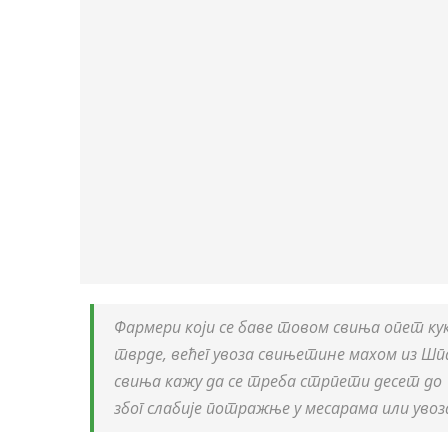
Фармери који се баве товом свиња опет кук
тврде, већег увоза свињетине махом из Шп
свиња кажу да се треба стрпети десет до 1
због слабије потражње у месарама или уво