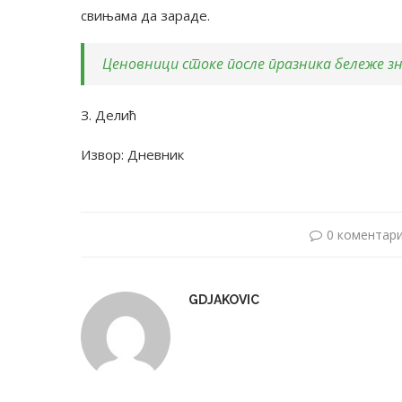
свињама да зараде.
Ценовници стоке после празника бележе з
З. Делић
Извор: Дневник
0 коментар
GDJAKOVIC