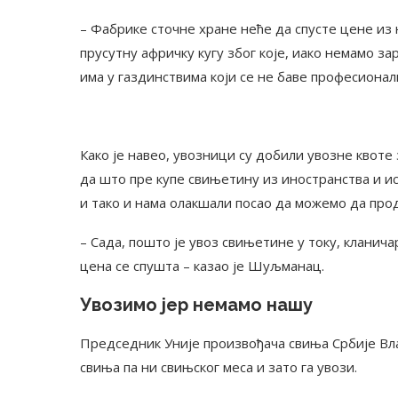
– Фабрике сточне хране неће да спусте цене из 
прусутну афричку кугу због које, иако немамо з
има у газдинствима који се не баве професиона
Како је навео, увозници су добили увозне квоте 
да што пре купе свињетину из иностранства и ис
и тако и нама олакшали посао да можемо да про
– Сада, пошто је увоз свињетине у току, кланич
цена се спушта – казао је Шуљманац.
Увозимо јер немамо нашу
Председник Уније произвођача свиња Србије Вл
свиња па ни свињског меса и зато га увози.