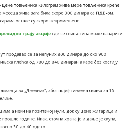
о цене товњеника Килограм живе мере товљеника креће
ва месеца жива вага била скоро 300 динара са ПДВ-ом.
сарама остале су скоро непромењене.
рекидно трају акције
где се свињетина може пазарити
ут продавао се за непуних 800 динара до око 900
вињска плећка од 780 до 840 динаран а каре без костију
љманца за „Дневник”, због појефтињења свиња за 15
елике.
цима а неки на позитвној нули, док су цене житарица и
прошле године. Ипак, сточна храна је и даље је скупа,
носно 30 до 40 одсто.