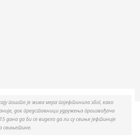
ају пошто је жива мера појефтинила због, како
аније, док представници удружења произвођача
5 дана да би се видело да ли су свиње јефтиније
за свињетине.