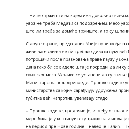
– Нисмо тржиште на којем има довољно свињског
увоз не треба гледати са подозрењем. Месо увоз
што им треба за домаће тржиште, а то су Шпани
С друге стране, председник Уније произвођача 
живе ваге свиња не би требало дизати буку већ 
потрошачи после празновања праве паузу у конз
дана како би се видело шта је посреди: да ли су
свињског меса. Уколико се установи да су свиње
Министарства пољопривреде. Прошле године уво
министарства са којим сарађујују удружења про
губитке већ, напротив, увећавају стадо.
– Прошле године, предочио је, између осталог 
мере била је у континуитету тржишна и ишла је 
на период пре Нове године – навео је Талић. – 