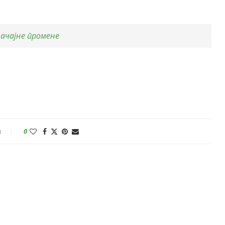
начајне промене
и
0