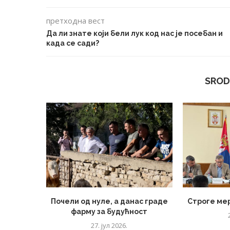
претходна вест
Да ли знате који бели лук код нас је посебан и
када се сади?
SROD
Почели од нуле, а данас граде
Строге ме
фарму за будућност
27. јул 2026.