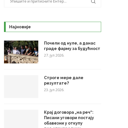
Најновије
Почели од нуле, а данас
граде фарму за будућност
27. јул 2026.
Строге мере дале
резултате?
23. јул 2026.
Крај договора „на реч“:
Писани уговори постају
обавезни у откупу