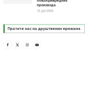
пољопривредних
производа
12. јул 2026.
Пратите нас на друштвеним мрежама