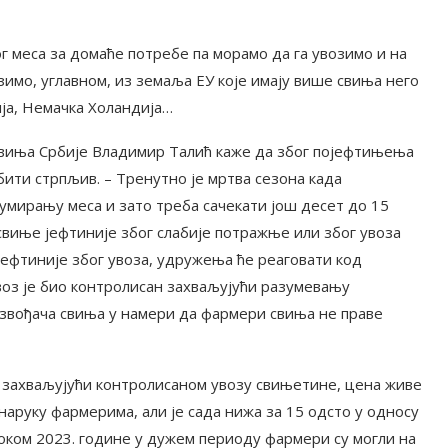
 меса за домаће потребе па морамо да га увозимо и на
имо, углавном, из земаља ЕУ које имају више свиња него
ја, Немачка Холандија…
свиња Србије Владимир Талић каже да због појефтињења
бити стрпљив. – Тренутно је мртва сезона када
умирању меса и зато треба сачекати још десет до 15
 свиње јефтиније због слабије потражње или због увоза
 јефтиније због увоза, удружења ће реаговати код
з је био контролисан захваљујући разумевању
извођача свиња у намери да фармери свиња не праве
и захваљујући контролисаном увозу свињетине, цена живе
наруку фармерима, али је сада нижа за 15 одсто у односу
Током 2023. године у дужем периоду фармери су могли на