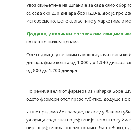
Увоз свињетине из Шпаније за сада само обори
се сада око 230 динара без ПДВ-а, док је пре д
Истовремено, цене свињетине у маркетима и ме
Додуше, у великим трговачким ланцима неп
по нешто нижим ценама.
Ове седмице у великим самопослугама свињски б
динара, филе кошта од 1.000 до 1.340 динара, с
од 800 до 1.200 динара.
По речима великог фармера из Лаћарка Боре Шу
одсто фармери опет праве губитке, додуше не в
– Опет радимо без зараде, неки су у благим губи
уљарица сада знатно јефтиније него што су биле 
није појефтинила онолико колико би требало, од