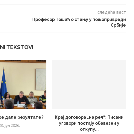
следећа вест
Професор Тошић о стању у пољопривреди
Србије
NI TEKSTOVI
ре дале резултате?
Крај договора „на реч“: Писани
уговори постају обавезни у
23. јул 2026.
откупу...