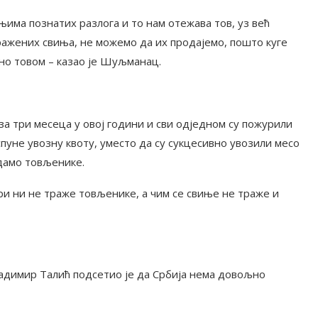
њима познатих разлога и то нам отежава тов, уз већ
аражених свиња, не можемо да их продајемо, пошто куге
лно товом – казао је Шуљманац.
за три месеца у овој години и сви одједном су пожурили
пуне увозну квоту, уместо да су сукцесивно увозили месо
дамо товљенике.
ари ни не траже товљенике, а чим се свиње не траже и
адимир Талић подсетио је да Србија нема довољно