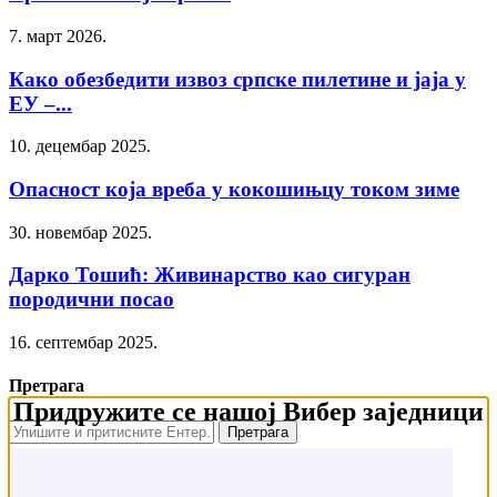
7. март 2026.
Како обезбедити извоз српске пилетине и јаја у
ЕУ –...
10. децембар 2025.
Опасност која вреба у кокошињцу током зиме
30. новембар 2025.
Дарко Тошић: Живинарство као сигуран
породични посао
16. септембар 2025.
Претрага
Придружите се нашој Вибер заједници
Најновије