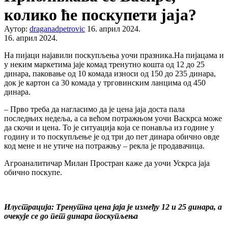
колико ће поскупети јаја?
Аутор:
draganadpetrovic
16. април 2024.
16. април 2024.
На пијаци најавили поскупљења уочи празника.На пијацама и
у неким маркетима јаје комад тренутно кошта од 12 до 25
динара, паковање од 10 комада износи од 150 до 235 динара,
док је картон са 30 комада у трговинским ланцима од 450
динара.
– Прво треба да нагласимо да је цена јаја доста пала
последњих недеља, а са већом потражњом уочи Васкрса може
да скочи и цена. То је ситуација која се понавља из године у
годину и то поскупљење је од три до пет динара обично овде
код мене и не утиче на потражњу – рекла је продавачица.
Агроаналитичар Милан Простран каже да уочи Ускрса јаја
обично поскупе.
Илустрација: Тренутна цена јаја је између 12 и 25 динара, а
очекује се до пет динара поскупљења