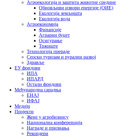
Агроекологија и заштита животне средине
Обновљиви извори енергије (ОИЕ)
Екологија земљишта
Екологија вода
Агроекономија
Финансије
Аграрни буџет
Осигурање
Тржиште
Технологија прераде
Сеоски туризам и рурални развој
Здравље
ЕУ фондови
ИПА
ИПАРД
Остали фондови
Међународна сарадња
ЕНАЈ
ИФАЈ
Медији
Пројекти
Жене у агробизнису
Национална конференција
Награде и признања
Рекордери