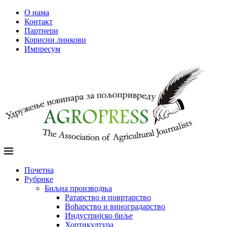
О нама
Контакт
Партнери
Корисни линкови
Импресум
Почетна
Рубрике
Биљна производња
Ратарство и повртарство
Воћарство и виноградарство
Индустријско биље
Хортикултура