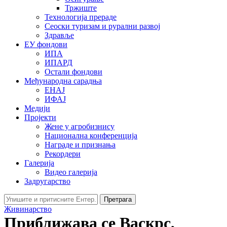
Тржиште
Технологија прераде
Сеоски туризам и рурални развој
Здравље
ЕУ фондови
ИПА
ИПАРД
Остали фондови
Међународна сарадња
ЕНАЈ
ИФАЈ
Медији
Пројекти
Жене у агробизнису
Национална конференција
Награде и признања
Рекордери
Галерија
Видео галерија
Задругарство
Претрага
Живинарство
Приближава се Васкрс,