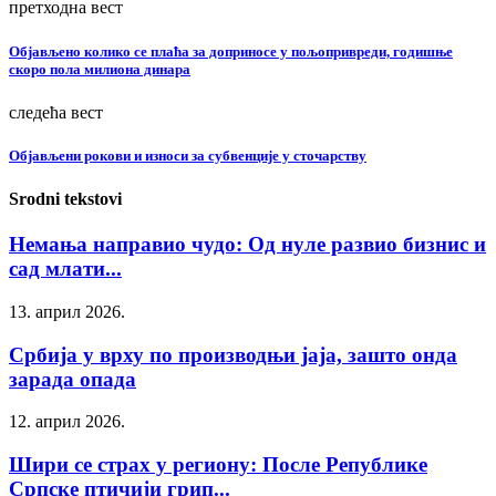
претходна вест
Објављено колико се плаћа за доприносе у пољопривреди, годишње
скоро пола милиона динара
следећа вест
Објављени рокови и износи за субвенције у сточарству
Srodni tekstovi
Немања направио чудо: Од нуле развио бизнис и
сад млати...
13. април 2026.
Србија у врху по производњи јаја, зашто онда
зарада опада
12. април 2026.
Шири се страх у региону: После Републике
Српске птичији грип...