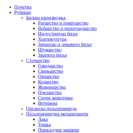
Почетна
Рубрике
Биљна производња
Ратарство и повртарство
Воћарство и виноградарство
Индустријско биље
Хортикултура
Зачинско и лековито биље
Шумарство
Заштита биља
Сточарство
Говедарство
Свињарство
Овчарство
Козарство
Живинарство
Пчеларство
Ситне животиње
Ветерина
Органска пољопривреда
Пољопривредна механизација
Лака
Тешка
Прикључне машине