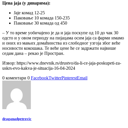
Цена јаја (у динарима):
Јаје комад 12-25
Паковање 10 комада 150-235
Паковање 30 комада од 450
– У то време уобичајено је да и јаја поскупе од 10 до чак 30
одсто и у овом периоду на пијацама осим јаја са фарми имамо
и оних из мањих домаћинства из слободног узгоја због веће
носивости кокошака. Те веће цене ће се задржати највише
седам дана – рекао је Простран.
Извор: https://www.dnevnik.rs/drustvo/da-li-ce-jaja-poskupeti-za-
uskrs-evo-kakva-je-situacija-16-04-2024
0 коментари
0
Facebook
Twitter
Pinterest
Email
draganadpetrovic