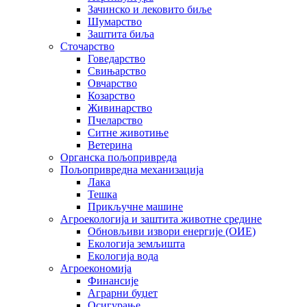
Зачинско и лековито биље
Шумарство
Заштита биља
Сточарство
Говедарство
Свињарство
Овчарство
Козарство
Живинарство
Пчеларство
Ситне животиње
Ветерина
Органска пољопривреда
Пољопривредна механизација
Лака
Тешка
Прикључне машине
Агроекологија и заштита животне средине
Обновљиви извори енергије (ОИЕ)
Екологија земљишта
Екологија вода
Агроекономија
Финансије
Аграрни буџет
Осигурање