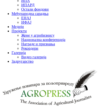
ИПА
ИПАРД
Остали фондови
Међународна сарадња
ЕНАЈ
ИФАЈ
Медији
Пројекти
Жене у агробизнису
Национална конференција
Награде и признања
Рекордери
Галерија
Видео галерија
Задругарство