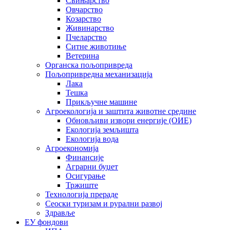
Свињарство
Овчарство
Козарство
Живинарство
Пчеларство
Ситне животиње
Ветерина
Органска пољопривреда
Пољопривредна механизација
Лака
Тешка
Прикључне машине
Агроекологија и заштита животне средине
Обновљиви извори енергије (ОИЕ)
Екологија земљишта
Екологија вода
Агроекономија
Финансије
Аграрни буџет
Осигурање
Тржиште
Технологија прераде
Сеоски туризам и рурални развој
Здравље
ЕУ фондови