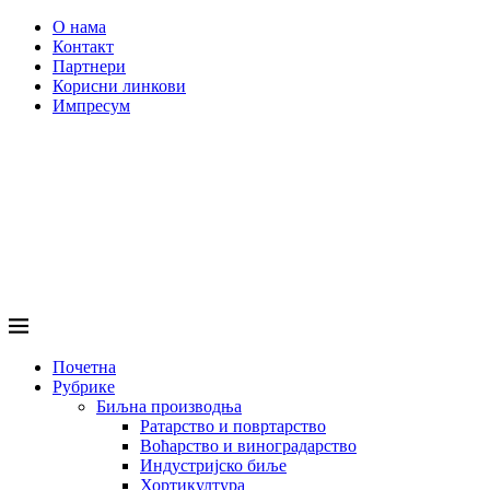
О нама
Контакт
Партнери
Корисни линкови
Импресум
Почетна
Рубрике
Биљна производња
Ратарство и повртарство
Воћарство и виноградарство
Индустријско биље
Хортикултура