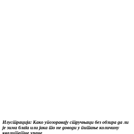
Илустрација: Како упозоравају стручњаци без обзира да ли
је зима блага или јака то не доводи у питање количину
квалитетне хране