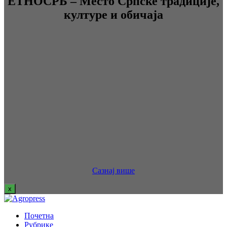
ЕТНОСРБ – Место Српске традиције,
културе и обичаја
Сазнај више
x
Почетна
Рубрике