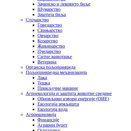
Зачинско и лековито биље
Шумарство
Заштита биља
Сточарство
Говедарство
Свињарство
Овчарство
Козарство
Живинарство
Пчеларство
Ситне животиње
Ветерина
Органска пољопривреда
Пољопривредна механизација
Лака
Тешка
Прикључне машине
Агроекологија и заштита животне средине
Обновљиви извори енергије (ОИЕ)
Екологија земљишта
Екологија вода
Агроекономија
Финансије
Аграрни буџет
Осигурање