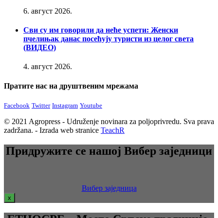
6. август 2026.
Сви су им говорили да неће успети: Женски
пчелињак данас посећују туристи из целог света
(ВИДЕО)
4. август 2026.
Пратите нас на друштвеним мрежама
Facebook
Twitter
Instagram
Youtube
© 2021 Agropress - Udruženje novinara za poljoprivredu. Sva prava
zadržana. - Izrada web stranice
TeachR
Придружите се нашој Вибер заједници
Вибер заједница
x