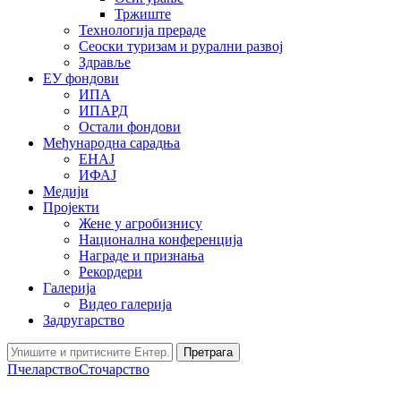
Тржиште
Технологија прераде
Сеоски туризам и рурални развој
Здравље
ЕУ фондови
ИПА
ИПАРД
Остали фондови
Међународна сарадња
ЕНАЈ
ИФАЈ
Медији
Пројекти
Жене у агробизнису
Национална конференција
Награде и признања
Рекордери
Галерија
Видео галерија
Задругарство
Претрага
Пчеларство
Сточарство