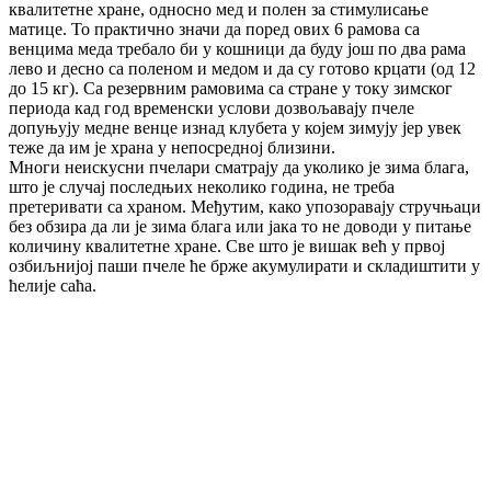
квалитетне хране, односно мед и полен за стимулисање
матице. То практично значи да поред ових 6 рамова са
венцима меда требало би у кошници да буду још по два рама
лево и десно са поленом и медом и да су готово крцати (од 12
до 15 кг). Са резервним рамовима са стране у току зимског
периода кад год временски услови дозвољавају пчеле
допуњују медне венце изнад клубета у којем зимују јер увек
теже да им је храна у непосредној близини.
Многи неискусни пчелари сматрају да уколико је зима блага,
што је случај последњих неколико година, не треба
претеривати са храном. Међутим, како упозоравају стручњаци
без обзира да ли је зима блага или јака то не доводи у питање
количину квалитетне хране. Све што је вишак већ у првој
озбиљнијој паши пчеле ће брже акумулирати и складиштити у
ћелије саћа.