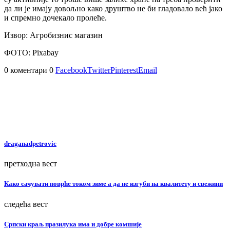
да ли је имају довољно како друштво не би гладовало већ јако
и спремно дочекало пролеће.
Извор: Агробизнис магазин
ФОТО: Pixabay
0 коментари
0
Facebook
Twitter
Pinterest
Email
draganadpetrovic
претходна вест
Како сачувати поврће током зиме а да не изгуби на квалитету и свежини
следећа вест
Српски краљ празилука има и добре комшије