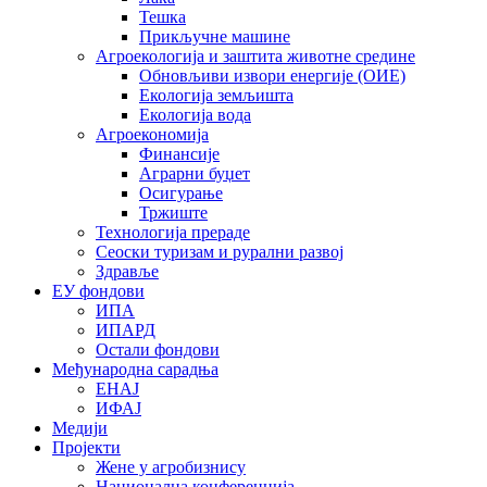
Тешка
Прикључне машине
Агроекологија и заштита животне средине
Обновљиви извори енергије (ОИЕ)
Екологија земљишта
Екологија вода
Агроекономија
Финансије
Аграрни буџет
Осигурање
Тржиште
Технологија прераде
Сеоски туризам и рурални развој
Здравље
ЕУ фондови
ИПА
ИПАРД
Остали фондови
Међународна сарадња
ЕНАЈ
ИФАЈ
Медији
Пројекти
Жене у агробизнису
Национална конференција