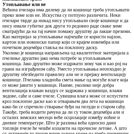
Утопљавање или не
Већина пчелара има дилему да ли кошнице треба утопљавати
преко зиме или не. Искуства су потпуно различита. Неки
пчелари тврде да никад нису утопљавали своје кошнице и да
нису имали губитке док други то редовно раде сваке зиме
сматрајући да на тај начин помажу друштву да лакше презими.
Као материјал за утопљавање најчешће се користи најлон,
картон или новински папир који се крајем новембра или
почетком децембра ставља на поклопну даску.
Уколико је кошница направљена од квалитетног материјала а
пчелиње друштво јако нема потребе за утопљавањем
кошница. Јако друштво може издржати зиму чак и као рој на
грани на изграђеном саћу. Уместо утопљавања неопходно је
друштву обезбедити правилну али не и прејаку вентилацију
кошнице. Пчелама хладноћа смета мање од могуће влаге која
се може јавити у кошници. Наиме, уколико није добра
вентилација влажан ваздух се задржава у кошници, влажи
зидове, саће и саме пчеле. Сувишна влага може се испустити
кроз поклопне даске као и отварањем два лета на кошници
како би се спречило стварање буђи на пелуди и старом саћу.
Такође, треба водити рачуна да ли су током децембра али и
осталих зимских месеци веће осцилације између ноћне и
дневне температуре. Што је разлика већа односно дани
топлији пчеле ће чешће излазити на прочисне летове. А што
су активније то троше више залихе хране па треба проверити