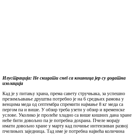
Илустрација: Не скидати снег са кошница јер су додатна
изолација
Кад је у питању храна, према савету стручњака, за успешно
презимљавање друштва потребно је на 6 средњих рамова у
венцима меда од септембра спремити најмање 8 кг меда са
пергом па и више. У обзир треба узети у обзир и временске
услове. Уколико је пролеће хладно са више кишних дана хране
неће бити довољно па је потребна дохрана. Пчеле морају
имати довољно хране у марту кад почиње интензиван развој
пчелињих заједница. Тад име је потребна највећа количина