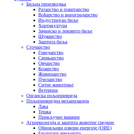
Биљна производња
Ратарство и повртарство
Воћарство и виноградарство
Индустријско биље
Хортикултура
Зачинско и лековито биље
Шумарство
Заштита биља
Сточарство
Говедарство
Свињарство
Овчарство
Козарство
Живинарство
Пчеларство
Ситне животиње
Ветерина
Органска пољопривреда
Пољопривредна механизација
Лака
Тешка
Прикључне машине
Агроекологија и заштита животне средине
Обновљиви извори енергије (ОИЕ)
Екологија земљишта