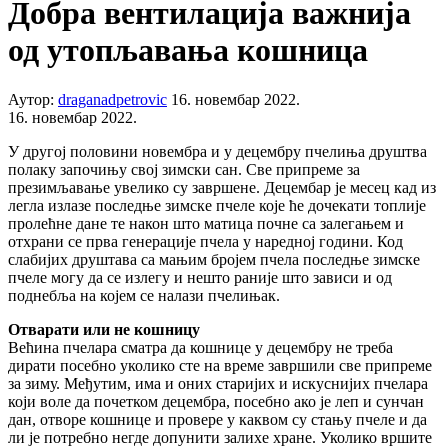
Добра вентилација важнија
од утопљавања кошница
Аутор:
draganadpetrovic
16. новембар 2022.
16. новембар 2022.
У другој половини новембра и у децембру пчелиња друштва
полаку започињу свој зимски сан. Све припреме за
презимљавање увелико су завршене. Децембар је месец кад из
легла излазе последње зимске пчеле које ће дочекати топлије
пролећне дане те након што матица почне са залегањем и
отхрани се прва генерације пчела у наредној години. Код
слабијих друштава са мањим бројем пчела последње зимске
пчеле могу да се излегу и нешто раније што зависи и од
поднебља на којем се налази пчелињак.
Отварати или не кошницу
Већина пчелара сматра да кошнице у децембру не треба
дирати посебно уколико сте на време завршили све припреме
за зиму. Међутим, има и оних старијих и искуснијих пчелара
који воле да почетком децембра, посебно ако је леп и сунчан
дан, отворе кошнице и провере у каквом су стању пчеле и да
ли је потребно негде допунити залихе хране. Уколико вршите