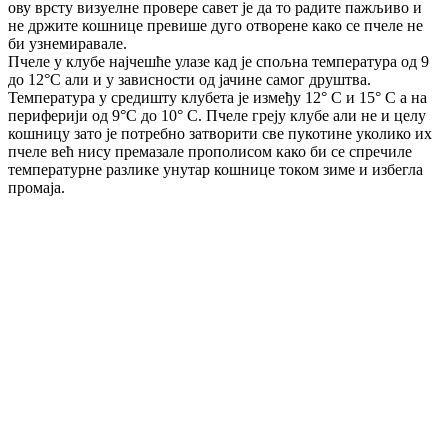
ову врсту визуелне провере савет је да то радите пажљиво и
не држите кошнице превише дуго отворене како се пчеле не
би узнемиравале.
Пчеле у клубе најчешће улазе кад је спољна температура од 9
до 12°C али и у зависности од јачине самог друштва.
Температура у средишту клубета је између 12° C и 15° C а на
периферији од 9°C до 10° C. Пчеле греју клубе али не и целу
кошницу зато је потребно затворити све пукотине уколико их
пчеле већ нису премазале прополисом како би се спречиле
температурне разлике унутар кошнице током зиме и избегла
промаја.