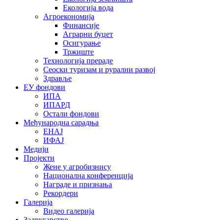
Екологија вода
Агроекономија
Финансије
Аграрни буџет
Осигурање
Тржиште
Технологија прераде
Сеоски туризам и рурални развој
Здравље
ЕУ фондови
ИПА
ИПАРД
Остали фондови
Међународна сарадња
ЕНАЈ
ИФАЈ
Медији
Пројекти
Жене у агробизнису
Национална конференција
Награде и признања
Рекордери
Галерија
Видео галерија
Задругарство