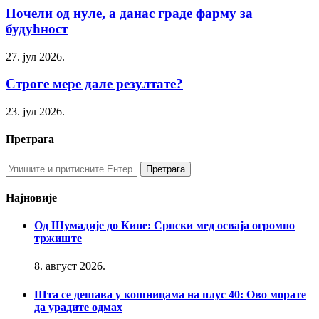
Почели од нуле, а данас граде фарму за
будућност
27. јул 2026.
Строге мере дале резултате?
23. јул 2026.
Претрага
Најновије
Од Шумадије до Кине: Српски мед осваја огромно
тржиште
8. август 2026.
Шта се дешава у кошницама на плус 40: Ово морате
да урадите одмах