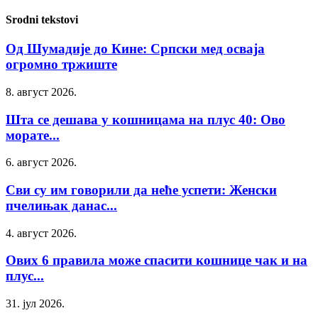
Srodni tekstovi
Од Шумадије до Кине: Српски мед осваја
огромно тржиште
8. август 2026.
Шта се дешава у кошницама на плус 40: Ово
морате...
6. август 2026.
Сви су им говорили да неће успети: Женски
пчелињак данас...
4. август 2026.
Ових 6 правила може спасити кошнице чак и на
плус...
31. јул 2026.