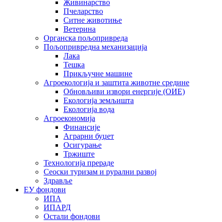
Живинарство
Пчеларство
Ситне животиње
Ветерина
Органска пољопривреда
Пољопривредна механизација
Лака
Тешка
Прикључне машине
Агроекологија и заштита животне средине
Обновљиви извори енергије (ОИЕ)
Екологија земљишта
Екологија вода
Агроекономија
Финансије
Аграрни буџет
Осигурање
Тржиште
Технологија прераде
Сеоски туризам и рурални развој
Здравље
ЕУ фондови
ИПА
ИПАРД
Остали фондови