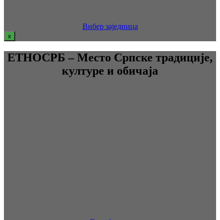
Вибер заједница
x
ЕТНОСРБ – Место Српске традиције,
културе и обичаја