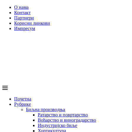
О нама
Контакт
Партнери
Корисни линкови
Импресум
Почетна
Рубрике
Биљна производња
Ратарство и повртарство
Воћарство и виноградарство
Индустријско биље
Хортикултура