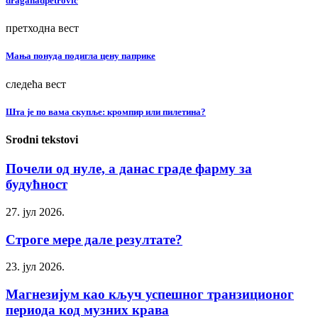
draganadpetrovic
претходна вест
Мања понуда подигла цену паприке
следећа вест
Шта је по вама скупље: кромпир или пилетина?
Srodni tekstovi
Почели од нуле, а данас граде фарму за
будућност
27. јул 2026.
Строге мере дале резултате?
23. јул 2026.
Магнезијум као кључ успешног транзиционог
периода код музних крава