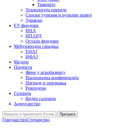
Тржиште
Технологија прераде
Сеоски туризам и рурални развој
Здравље
ЕУ фондови
ИПА
ИПАРД
Остали фондови
Међународна сарадња
ЕНАЈ
ИФАЈ
Медији
Пројекти
Жене у агробизнису
Национална конференција
Награде и признања
Рекордери
Галерија
Видео галерија
Задругарство
Претрага
Говедарство
Сточарство