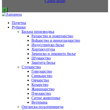
Сазнај више
x
Почетна
Рубрике
Биљна производња
Ратарство и повртарство
Воћарство и виноградарство
Индустријско биље
Хортикултура
Зачинско и лековито биље
Шумарство
Заштита биља
Сточарство
Говедарство
Свињарство
Овчарство
Козарство
Живинарство
Пчеларство
Ситне животиње
Ветерина
Органска пољопривреда