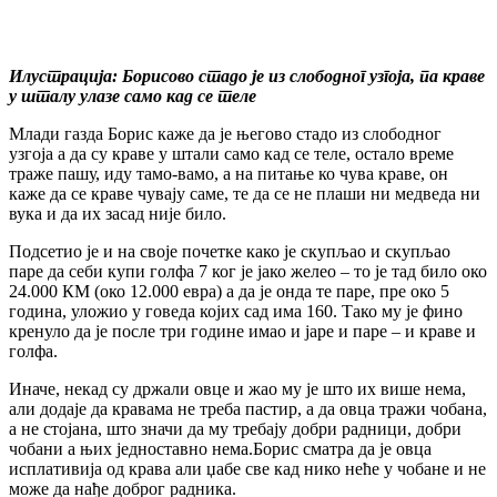
Илустрација: Борисово стадо је из слободног узгоја, па краве
у шталу улазе само кад се теле
Млади газда Борис каже да је његово стадо из слободног
узгоја а да су краве у штали само кад се теле, остало време
траже пашу, иду тамо-вамо, а на питање ко чува краве, он
каже да се краве чувају саме, те да се не плаши ни медведа ни
вука и да их засад није било.
Подсетио је и на своје почетке како је скупљао и скупљао
паре да себи купи голфа 7 ког је јако желео – то је тад било око
24.000 КМ (око 12.000 евра) а да је онда те паре, пре око 5
година, уложио у говеда којих сад има 160. Тако му је фино
кренуло да је после три године имао и јаре и паре – и краве и
голфа.
Иначе, некад су држали овце и жао му је што их више нема,
али додаје да кравама не треба пастир, а да овца тражи чобана,
а не стојана, што значи да му требају добри радници, добри
чобани а њих једноставно нема.Борис сматра да је овца
исплативија од крава али џабе све кад нико неће у чобане и не
може да нађе доброг радника.