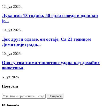
12. јул 2026.
Лука има 13 година, 50 грла говеда и одличан
је...
10. јул 2026.
Док други одлазе, он остаје: Са 21 годином
Димитрије гради...
10. јул 2026.
Ово су симптоми топлотног удара код домаћих
животиња
5. јул 2026.
Претрага
Најновије