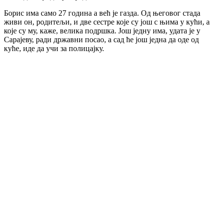
Борис има само 27 година а већ је газда. Од његовог стада
живи он, родитељи, и две сестре које су још с њима у кући, а
које су му, каже, велика подршка. Још једну има, удата је у
Сарајеву, ради државни посао, а сад ће још једна да оде од
куће, иде да учи за полицајку.