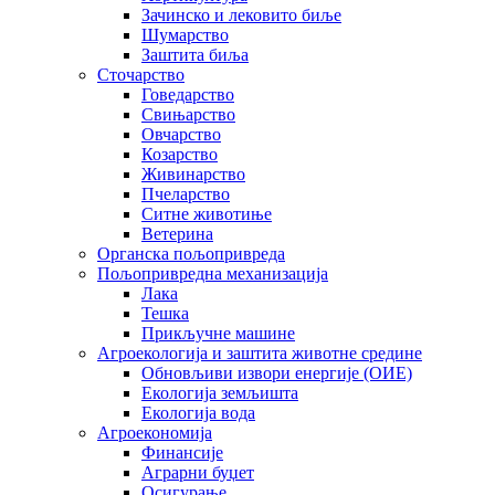
Зачинско и лековито биље
Шумарство
Заштита биља
Сточарство
Говедарство
Свињарство
Овчарство
Козарство
Живинарство
Пчеларство
Ситне животиње
Ветерина
Органска пољопривреда
Пољопривредна механизација
Лака
Тешка
Прикључне машине
Агроекологија и заштита животне средине
Обновљиви извори енергије (ОИЕ)
Екологија земљишта
Екологија вода
Агроекономија
Финансије
Аграрни буџет
Осигурање