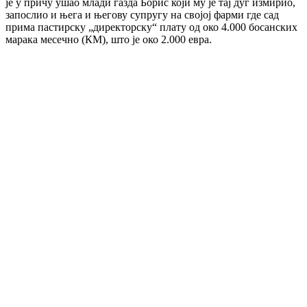
је у причу ушао млади газда Борис који му је тај дуг измирио,
запослио и њега и његову супругу на својој фарми где сад
прима пастирску „директорску“ плату од око 4.000 босанских
марака месечно (КМ), што је око 2.000 евра.