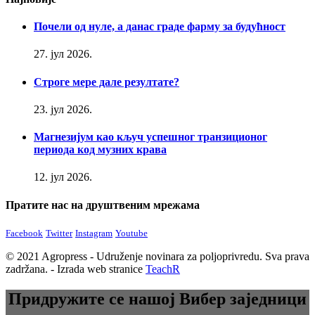
Почели од нуле, а данас граде фарму за будућност
27. јул 2026.
Строге мере дале резултате?
23. јул 2026.
Магнезијум као кључ успешног транзиционог
периода код музних крава
12. јул 2026.
Пратите нас на друштвеним мрежама
Facebook
Twitter
Instagram
Youtube
© 2021 Agropress - Udruženje novinara za poljoprivredu. Sva prava
zadržana. - Izrada web stranice
TeachR
Придружите се нашој Вибер заједници