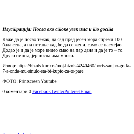
Илустрација: Посла око стоке увек има и то доста
Каже да је посао тежак, да сад пред јесен мора спреми 100
бала сена, а на питање кад ће да се жени, само се насмејао.
Додао је и да је море видео смао на пар дана и да је то – то.
Друго ништа, јер посла има много.
Извор: https://biznis.kurir.rs/moj-biznis/4240460/boris-sanjao-golfa-
7-a-onda-mu-sinulo-sta-bi-kupio-za-te-pare
ФОТО: Printscreen Youtube
0 коментари
0
Facebook
Twitter
Pinterest
Email