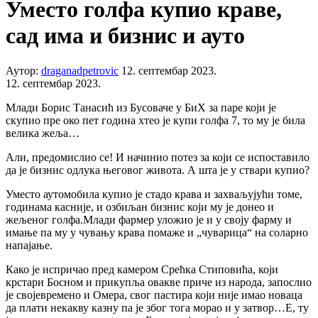
Уместо голфа купио краве,
сад има и бизнис и ауто
Аутор:
draganadpetrovic
12. септембар 2023.
12. септембар 2023.
Млади Борис Танасић из Бусоваче у БиХ за паре који је
скупио пре око пет година хтео је купи голфа 7, то му је била
велика жеља…
Али, предомислио се! И начинио потез за који се испоставило
да је бизнис одлука његовог живота. А шта је у ствари купио?
Уместо аутомобила купио је стадо крава и захваљујући томе,
годинама касније, и озбиљан бизнис који му је донео и
жељеног голфа.Млади фармер уложио је и у своју фарму и
имање па му у чувању крава помаже и „чуварица“ на соларно
напајање.
Како је испричао пред камером Срећка Стиповића, који
крстари Босном и прикупља овакве приче из народа, запослио
је својевремено и Омера, свог пастира који није имао новаца
да плати некакву казну па је због тога морао и у затвор…Е, ту