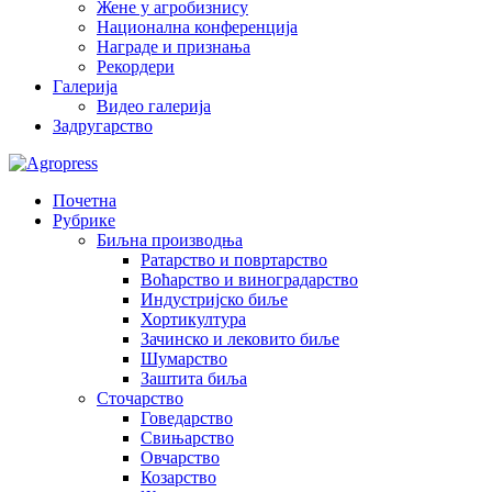
Жене у агробизнису
Национална конференција
Награде и признања
Рекордери
Галерија
Видео галерија
Задругарство
Почетна
Рубрике
Биљна производња
Ратарство и повртарство
Воћарство и виноградарство
Индустријско биље
Хортикултура
Зачинско и лековито биље
Шумарство
Заштита биља
Сточарство
Говедарство
Свињарство
Овчарство
Козарство