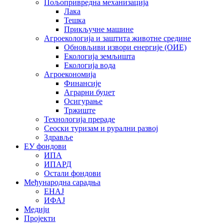
Пољопривредна механизација
Лака
Тешка
Прикључне машине
Агроекологија и заштита животне средине
Обновљиви извори енергије (ОИЕ)
Екологија земљишта
Екологија вода
Агроекономија
Финансије
Аграрни буџет
Осигурање
Тржиште
Технологија прераде
Сеоски туризам и рурални развој
Здравље
ЕУ фондови
ИПА
ИПАРД
Остали фондови
Међународна сарадња
ЕНАЈ
ИФАЈ
Медији
Пројекти