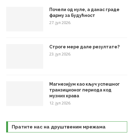
Почели од нуле, а данас граде
фарму за будућност
27. јул 2026.
Строге мере дале резултате?
23. јул 2026.
Магнезијум као кључ успешног
транзиционог периода код
музних крава
12. јул 2026.
Пратите нас на друштвеним мрежама