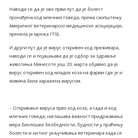
Наводи се да је ово први пут да је болест
пронађена код млечних говеда, према саопштењу
Америчког ветеринарско медицинске асоцијације,
пренела је мрежа ГПБ.
И други пут да је вирус откривен код преживара,
наводи се и појашњава да је одбор за здравље
животиња Минесоте још 20. марта објавио да је
вирус откривен код младих коза на фарми где је и
живина била заражена вирусом.
– Откривање вируса прво код коза, а сада и код
млечних говеда, наглашава важност придржавања
мера биолошке безбедности, будности у праћењу
болести и хитног укључивања ветеринара када се