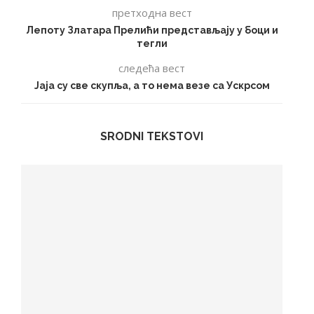
претходна вест
Лепоту Златара Прелићи представљају у боци и
тегли
следећа вест
Јаја су све скупља, а то нема везе са Ускрсом
SRODNI TEKSTOVI