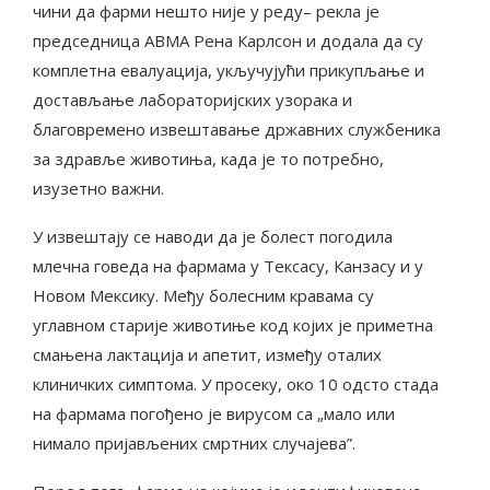
чини да фарми нешто није у реду– рекла је
председница АВМА Рена Карлсон и додала да су
комплетна евалуација, укључујући прикупљање и
достављање лабораторијских узорака и
благовремено извештавање државних службеника
за здравље животиња, када је то потребно,
изузетно важни.
У извештају се наводи да је болест погодила
млечна говеда на фармама у Тексасу, Канзасу и у
Новом Мексику. Међу болесним кравама су
углавном старије животиње код којих је приметна
смањена лактација и апетит, између оталих
клиничких симптома. У просеку, око 10 одсто стада
на фармама погођено је вирусом са „мало или
нимало пријављених смртних случајева”.