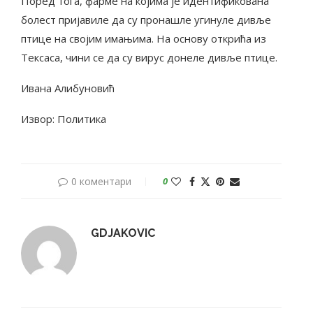
Поред тога, фарме на којима је идентификована
болест пријавиле да су пронашле угинуле дивље
птице на својим имањима. На основу открића из
Тексаса, чини се да су вирус донеле дивље птице.
Ивана Алибуновић
Извор: Политика
0 коментари
0
GDJAKOVIC