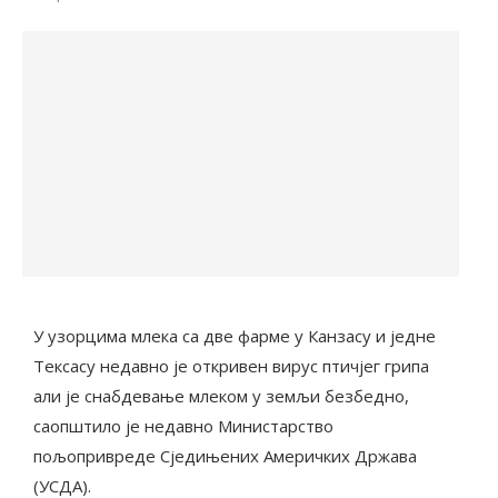
У узорцима млека са две фарме у Канзасу и једне
Тексасу недавно је откривен вирус птичјег грипа
али је снабдевање млеком у земљи безбедно,
саопштило је недавно Министарство
пољопривреде Сједињених Америчких Држава
(УСДА).