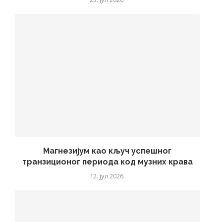
Магнезијум као кључ успешног
транзиционог периода код музних крава
12. јул 2026.