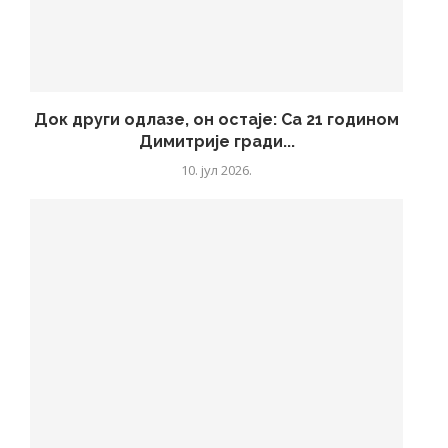
Док други одлазе, он остаје: Са 21 годином
Димитрије гради...
10. јул 2026.