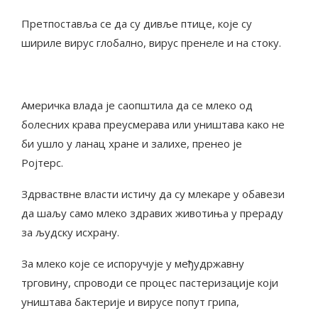
Претпоставља се да су дивље птице, које су
шириле вирус глобално, вирус пренеле и на стоку.
Америчка влада је саопштила да се млеко од
болесних крава преусмерава или уништава како не
би ушло у ланац хране и залихе, пренео је
Ројтерс.
Здрваствне власти истичу да су млекаре у обавези
да шаљу само млеко здравих животиња у прераду
за људску исхрану.
За млеко које се испоручује у међудржавну
трговину, спроводи се процес пастеризације који
уништава бактерије и вирусе попут грипа,