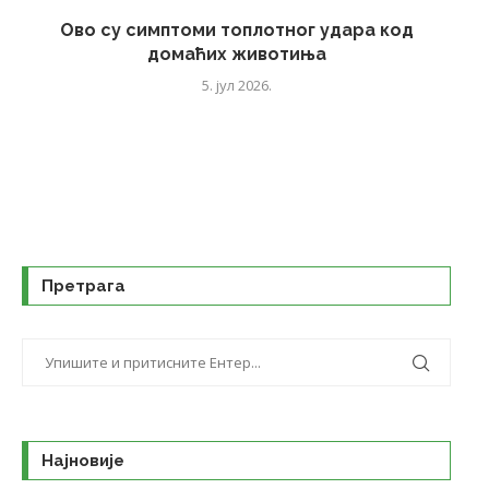
Ово су симптоми топлотног удара код
домаћих животиња
5. јул 2026.
Претрага
Најновије