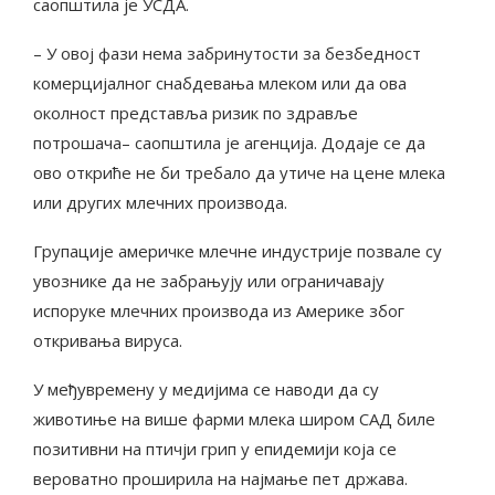
саопштила је УСДА.
– У овој фази нема забринутости за безбедност
комерцијалног снабдевања млеком или да ова
околност представља ризик по здравље
потрошача– саопштила је агенција. Додаје се да
ово откриће не би требало да утиче на цене млека
или других млечних производа.
Групације америчке млечне индустрије позвале су
увознике да не забрањују или ограничавају
испоруке млечних производа из Америке због
откривања вируса.
У међувремену у медијима се наводи да су
животиње на више фарми млека широм САД биле
позитивни на птичји грип у епидемији која се
вероватно проширила на најмање пет држава.