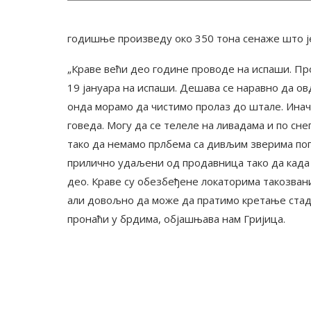
годишње произведу око 350 тона сенаже што је 
„Краве већи део године проводе на испаши. П
19 јануара на испаши. Дешава се наравно да овд
онда морамо да чистимо пролаз до штале. Иначе
говеда. Могу да се телеле на ливадама и по снег
тако да немамо прлбема са дивљим зверима попу
прилично удаљени од продавница тако да када 
део. Краве су обезбеђене локаторима такозвани
али довољно да може да пратимо кретање стада 
пронаћи у брдима, објашњава нам Гријица.