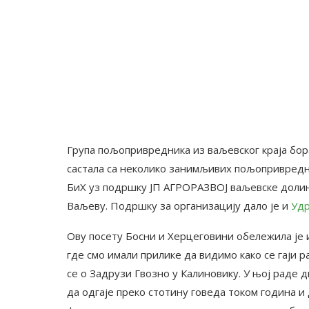
Група пољопривредника из ваљевског краја бора
састала са неколико занимљивих пољопривредн
БиХ уз подршку ЈП АГРОРАЗВОЈ ваљевске долине
Ваљеву. Подршку за организацију дало је и
Удр
Ову посету Босни и Херцеговини обележила је и
где смо имали прилике да видимо како се гаји р
се о Задрузи Гвозно у Калиновику. У њој раде д
да одгаје преко стотину говеда током година и 