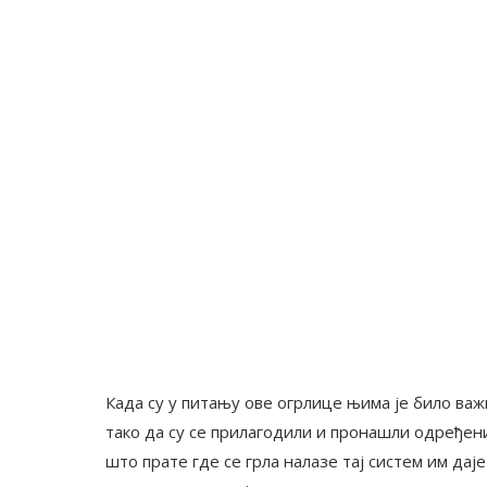
Када су у питању ове огрлице њима је било ва
тако да су се прилагодили и пронашли одређен
што прате где се грла налазе тај систем им дај