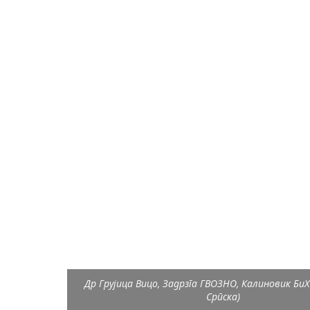
Др Грујица Вицо, Задрзга ГВОЗНО, Калиновик БиХ
Српска)