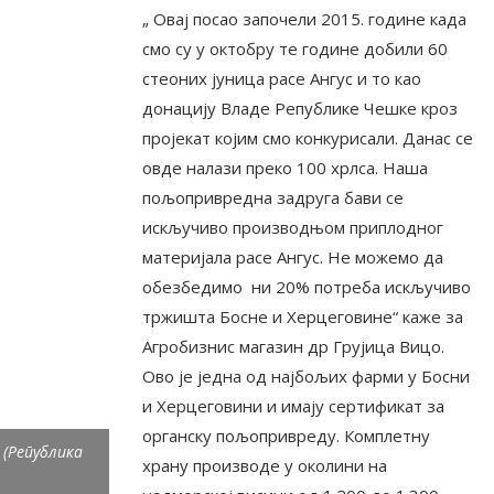
„ Овај посао започели 2015. године када
смо су у октобру те године добили 60
стеоних јуница расе Ангус и то као
донацију Владе Републике Чешке кроз
пројекат којим смо конкурисали. Данас се
овде налази преко 100 хрлса. Наша
пољопривредна задруга бави се
искључиво производњом приплодног
материјала расе Ангус. Не можемо да
обезбедимо ни 20% потреба искључиво
тржишта Босне и Херцеговине“ каже за
Агробизнис магазин др Грујица Вицо.
Ово је једна од најбољих фарми у Босни
и Херцеговини и имају сертификат за
органску пољопривреду. Комплетну
 (Република
храну производе у околини на