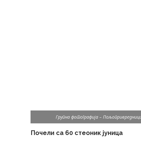
Групна фотографија – Пољопривредници
Почели са 60 стеоник јуница