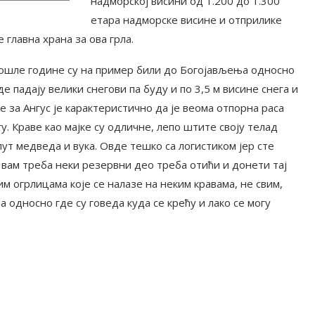
надморској висини од 1.200 до 1.300
етара надморске висине и отприлике
главна храна за ова грла.
рошле године су на пример били до Богојављења односно
е падају велики снегови па буду и по 3,5 м висине снега и
 за Ангус је карактеристично да је веома отпорна раса
у. Краве као мајке су одличне, лепо штите своју телад
т медведа и вука. Овде тешко са логистиком јер сте
вам треба неки резервни део треба отићи и донети тај
м огрлицама које се налазе на неким кравама, не свим,
односно где су говеда куда се крећу и лако се могу