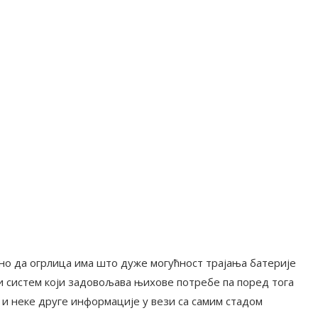
жно да огрлица има што дуже могућност трајања батерије
и систем који задовољава њихове потребе па поред тога
е и неке друге информације у вези са самим стадом