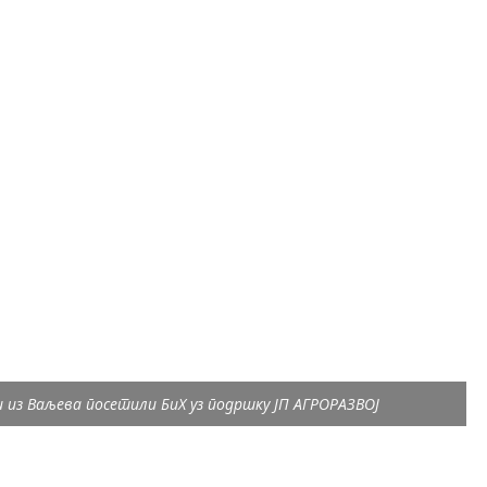
 из Ваљева посетили БиХ уз подршку ЈП АГРОРАЗВОЈ