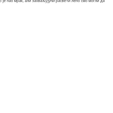
је пао мрак, али захваљујући расвети лепо смо могли да