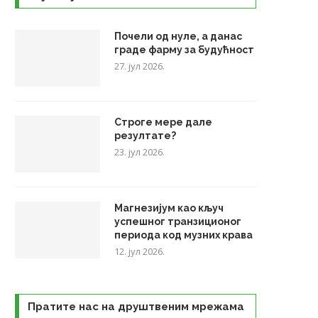
Почели од нуле, а данас
граде фарму за будућност
27. јул 2026.
Строге мере дале
резултате?
23. јул 2026.
Магнезијум као кључ
успешног транзиционог
периода код музних крава
12. јул 2026.
Пратите нас на друштвеним мрежама