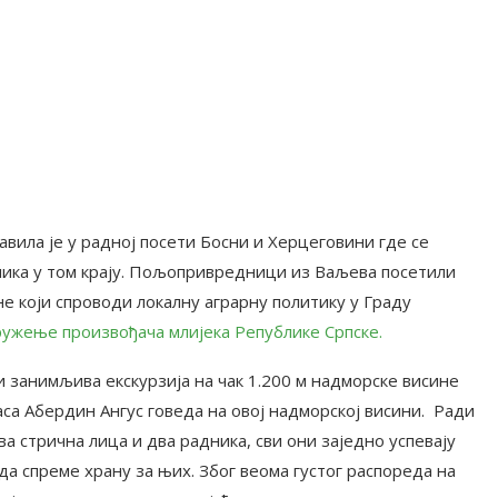
вила је у радној посети Босни и Херцеговини где се
ика у том крају. Пољопривредници из Ваљева посетили
 који спроводи локалну аграрну политику у Граду
ужење произвођача млијека Републике Српске.
 занимљива екскурзија на чак 1.200 м надморске висине
аса Абердин Ангус говеда на овој надморској висини. Ради
ва стрична лица и два радника, сви они заједно успевају
да спреме храну за њих. Због веома густог распореда на