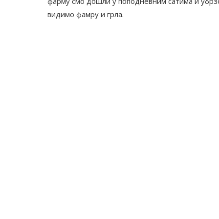
фарму смо дошли у поподневним сатима и убрзо 
видимо фамру и грла.