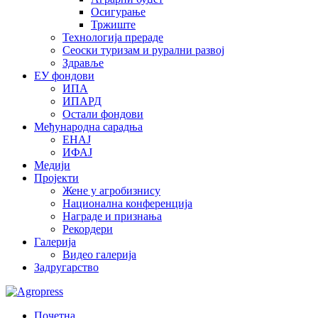
Осигурање
Тржиште
Технологија прераде
Сеоски туризам и рурални развој
Здравље
ЕУ фондови
ИПА
ИПАРД
Остали фондови
Међународна сарадња
ЕНАЈ
ИФАЈ
Медији
Пројекти
Жене у агробизнису
Национална конференција
Награде и признања
Рекордери
Галерија
Видео галерија
Задругарство
Почетна