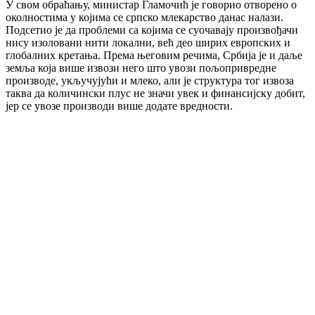
У свом обраћању, министар Гламочић је говорио отворено о
околностима у којима се српско млекарство данас налази.
Подсетио је да проблеми са којима се суочавају произвођачи
нису изоловани нити локални, већ део ширих европских и
глобалних кретања. Према његовим речима, Србија је и даље
земља која више извози него што увози пољопривредне
производе, укључујући и млеко, али је структура тог извоза
таква да количински плус не значи увек и финансијску добит,
јер се увозе производи више додате вредности.