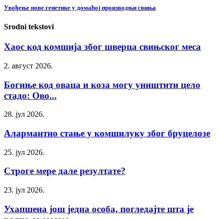
Увођење нове генетике у домаћој производњи свиња
Srodni tekstovi
Хаос код комшија због шверца свињског меса
2. август 2026.
Богиње код оваца и коза могу уништити цело
стадо: Ово...
28. јул 2026.
Алармантно стање у комшилуку због бруцелозе
25. јул 2026.
Строге мере дале резултате?
23. јул 2026.
Ухапшена још једна особа, погледајте шта је