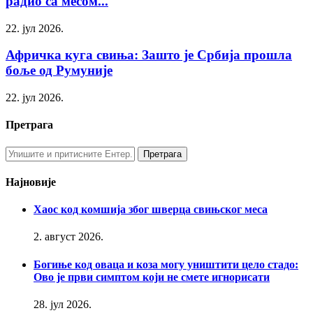
радиo са месом...
22. јул 2026.
Афричка куга свиња: Зашто је Србија прошла
боље од Румуније
22. јул 2026.
Претрага
Најновије
Хаос код комшија због шверца свињског меса
2. август 2026.
Богиње код оваца и коза могу уништити цело стадо:
Ово је први симптом који не смете игнорисати
28. јул 2026.