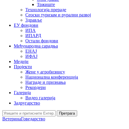
Тржиште
Технологија прераде
Сеоски туризам и рурални развој
Здравље
ЕУ фондови
ИПА
ИПАРД
Остали фондови
Међународна сарадња
ЕНАЈ
ИФАЈ
Медији
Пројекти
Жене у агробизнису
Национална конференција
Награде и признања
Рекордери
Галерија
Видео галерија
Задругарство
Претрага
Ветерина
Говедарство