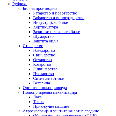
Рубрике
Биљна производња
Ратарство и повртарство
Воћарство и виноградарство
Индустријско биље
Хортикултура
Зачинско и лековито биље
Шумарство
Заштита биља
Сточарство
Говедарство
Свињарство
Овчарство
Козарство
Живинарство
Пчеларство
Ситне животиње
Ветерина
Органска пољопривреда
Пољопривредна механизација
Лака
Тешка
Прикључне машине
Агроекологија и заштита животне средине
Обновљиви извори енергије (ОИЕ)