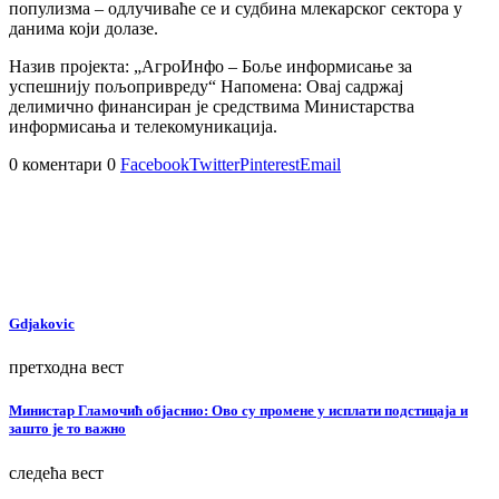
популизма – одлучиваће се и судбина млекарског сектора у
данима који долазе.
Назив пројекта: „АгроИнфо – Боље информисање за
успешнију пољопривреду“ Напомена: Овај садржај
делимично финансиран је средствима Министарства
информисања и телекомуникација.
0 коментари
0
Facebook
Twitter
Pinterest
Email
Gdjakovic
претходна вест
Министар Гламочић објаснио: Ово су промене у исплати подстицаја и
зашто је то важно
следећа вест