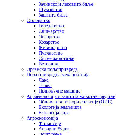
Зачинско и лековито биље
Шумарство
Заштита биља
Сточарство
Говедарство
Свињарство
Овчарство
Козарство
Живинарство
Пчеларство
Ситне животиње
Ветерина
Органска пољопривреда
Пољопривредна механизација
Лака
Тешка
Прикључне машине
Агроекологија и заштита животне средине
Обновљиви извори енергије (ОИЕ)
Екологија земљишта
Екологија вода
Агроекономија
Финансије
Аграрни буџет
Осигурање