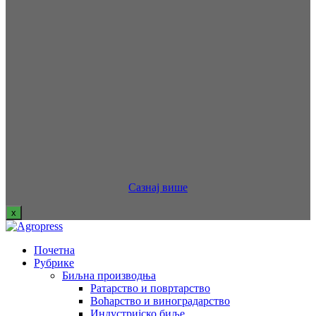
Сазнај више
x
Почетна
Рубрике
Биљна производња
Ратарство и повртарство
Воћарство и виноградарство
Индустријско биље