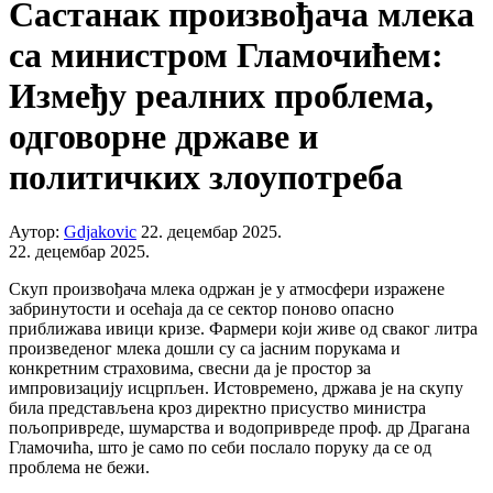
Састанак произвођача млека
са министром Гламочићем:
Између реалних проблема,
одговорне државе и
политичких злоупотреба
Аутор:
Gdjakovic
22. децембар 2025.
22. децембар 2025.
Скуп произвођача млека одржан је у атмосфери изражене
забринутости и осећаја да се сектор поново опасно
приближава ивици кризе. Фармери који живе од сваког литра
произведеног млека дошли су са јасним порукама и
конкретним страховима, свесни да је простор за
импровизацију исцрпљен. Истовремено, држава је на скупу
била представљена кроз директно присуство министра
пољопривреде, шумарства и водопривреде проф. др Драгана
Гламочића, што је само по себи послало поруку да се од
проблема не бежи.