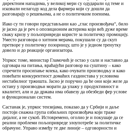
директним нападима, у великој мери су одударали од теме и
изазвали нелагоду код дела фармера који су дошли да
разговарају о решењима, а не о политичким поенима.
Иако су ти говори представљани као „глас произвођача“, било
је јасно да је реч о опозиционим актерима који већ дуже време
сваку кризу у пољопривреди користе за политичку промоцију.
Уместо разговора о хитним мерама, покушали су да скуп
претворе у политичку позорницу, што је у једном тренутку
довело и до реакције организатора.
Упркос томе, министар Гламочић је остао у сали и наставио да
одговара на питања, враћајући разговор на суштину – како
спречити просипање млека, како очувати производњу и како
повећати конкурентност домаћих газдинстава у условима
нестабилног тржишта. Јасно је поручио да ће они који желе да
остану у производњи морати да улажу у продуктивност и
квалитет, али и да држава има обавезу да обезбеди фер услове
и функционалан систем.
Састанак је, упркос тензијама, показао да у Србији и даље
постоји снажна група озбиљних произвођача који траже
дијалог, а не сукоб. Истовремено, оголио је и покушаје да се
реални проблеми пољопривреде злоупотребе за политичке
обрачуне. Управо између те две линије – одговорности и