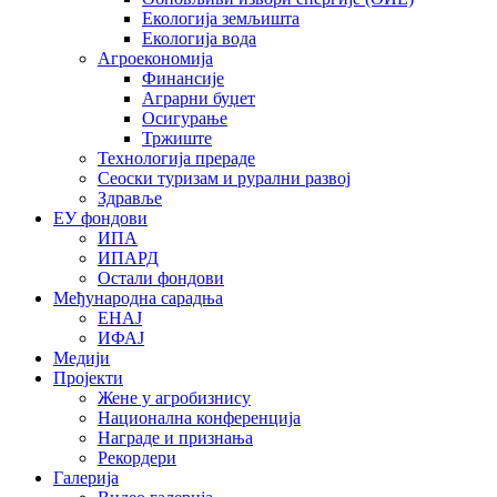
Екологија земљишта
Екологија вода
Агроекономија
Финансије
Аграрни буџет
Осигурање
Тржиште
Технологија прераде
Сеоски туризам и рурални развој
Здравље
ЕУ фондови
ИПА
ИПАРД
Остали фондови
Међународна сарадња
ЕНАЈ
ИФАЈ
Медији
Пројекти
Жене у агробизнису
Национална конференција
Награде и признања
Рекордери
Галерија