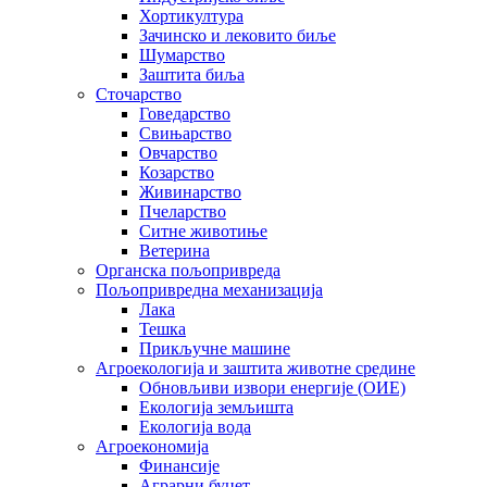
Хортикултура
Зачинско и лековито биље
Шумарство
Заштита биља
Сточарство
Говедарство
Свињарство
Овчарство
Козарство
Живинарство
Пчеларство
Ситне животиње
Ветерина
Органска пољопривреда
Пољопривредна механизација
Лака
Тешка
Прикључне машине
Агроекологија и заштита животне средине
Обновљиви извори енергије (ОИЕ)
Екологија земљишта
Екологија вода
Агроекономија
Финансије
Аграрни буџет