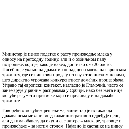
Министар је изнео податке о расту производње млека у
односу на претходну годину, али и о озбиљном паду
потрошње, који је, како је навео, достигао око 20 одсто.
Посебно је указао на драматичан пад цена млека на европском
тржишту, где се вишкови продају по изузетно ниским ценама,
што директно угрожава конкурентност домаћих произвођача.
Управо тај европски контекст, нагласио је Гламочић, често се
занемарује у јавним расправама у Србији, иако без њега није
могуће разумети притиске који се преливају и на домаће
тржиште.
Говорећи о могућим решењима, министар је истакао да
држава нема механизме да административно одређује цене,
али да има обавезу да окупи све актере – млекаре, трговце и
произвођаче – за истим столом. Најавио је састанке на нивоу