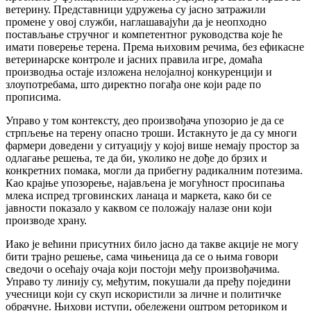
ветерину. Представници удружења су јасно затражили
промене у овој служби, наглашавајући да је неопходно
постављање стручног и компетентног руководства које ће
имати поверење терена. Према њиховим речима, без ефикасне
ветеринарске контроле и јасних правила игре, домаћа
производња остаје изложена нелојалној конкуренцији и
злоупотребама, што директно погађа оне који раде по
прописима.
Управо у том контексту, део произвођача упозорио је да се
стрпљење на терену опасно троши. Истакнуто је да су многи
фармери доведени у ситуацију у којој више немају простор за
одлагање решења, те да би, уколико не дође до брзих и
конкретних помака, могли да прибегну радикалним потезима.
Као крајње упозорење, најављена је могућност просипања
млека испред трговинских ланаца и маркета, како би се
јавности показало у каквом се положају налазе они који
производе храну.
Иако је већини присутних било јасно да такве акције не могу
бити трајно решење, сама чињеница да се о њима говори
сведочи о осећају очаја који постоји међу произвођачима.
Управо ту линију су, међутим, покушали да пређу поједини
учесници који су скуп искористили за личне и политичке
обрачуне. Њихови иступи, обележени оштром реториком и