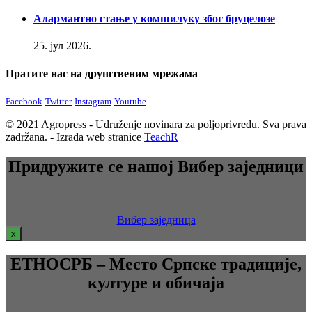
Алармантно стање у комшилуку због бруцелозе
25. јул 2026.
Пратите нас на друштвеним мрежама
Facebook
Twitter
Instagram
Youtube
© 2021 Agropress - Udruženje novinara za poljoprivredu. Sva prava
zadržana. - Izrada web stranice
TeachR
Придружите се нашој Вибер заједници
Вибер заједница
x
ЕТНОСРБ – Место Српске традиције,
културе и обичаја