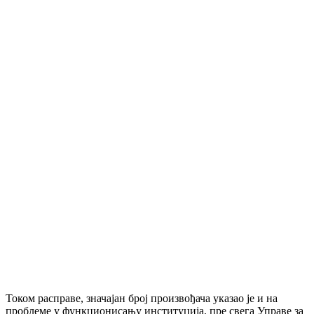
Током расправе, значајан број произвођача указао је и на
проблеме у функционисању институција, пре свега Управе за