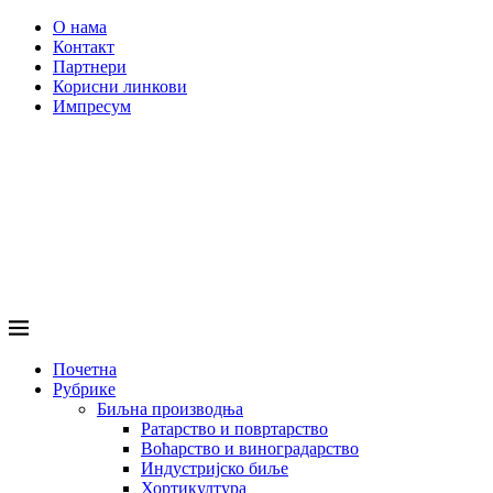
О нама
Контакт
Партнери
Корисни линкови
Импресум
Почетна
Рубрике
Биљна производња
Ратарство и повртарство
Воћарство и виноградарство
Индустријско биље
Хортикултура