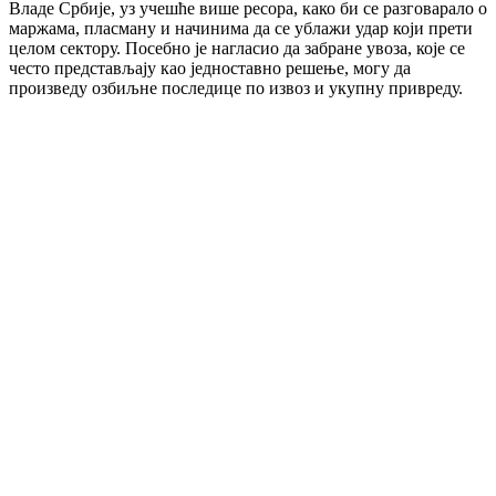
Владе Србије, уз учешће више ресора, како би се разговарало о
маржама, пласману и начинима да се ублажи удар који прети
целом сектору. Посебно је нагласио да забране увоза, које се
често представљају као једноставно решење, могу да
произведу озбиљне последице по извоз и укупну привреду.