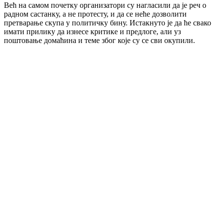
Већ на самом почетку организатори су нагласили да је реч о
радном састанку, а не протесту, и да се неће дозволити
претварање скупа у политичку бину. Истакнуто је да ће свако
имати прилику да изнесе критике и предлоге, али уз
поштовање домаћина и теме због које су се сви окупили.