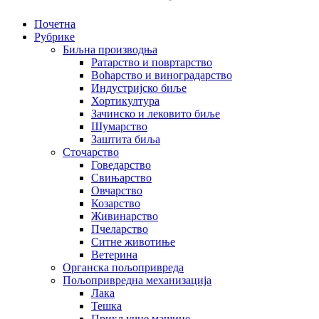
Почетна
Рубрике
Биљна производња
Ратарство и повртарство
Воћарство и виноградарство
Индустријско биље
Хортикултура
Зачинско и лековито биље
Шумарство
Заштита биља
Сточарство
Говедарство
Свињарство
Овчарство
Козарство
Живинарство
Пчеларство
Ситне животиње
Ветерина
Органска пољопривреда
Пољопривредна механизација
Лака
Тешка
Прикључне машине