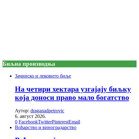
Биљна производња
Зачинско и лековито биље
На четири хектара узгајају биљку
која доноси право мало богатство
Аутор:
draganadpetrovic
6. август 2026.
0
Facebook
Twitter
Pinterest
Email
Воћарство и виноградарство