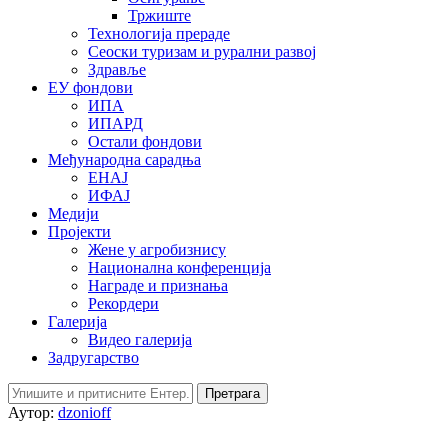
Тржиште
Технологија прераде
Сеоски туризам и рурални развој
Здравље
ЕУ фондови
ИПА
ИПАРД
Остали фондови
Међународна сарадња
ЕНАЈ
ИФАЈ
Медији
Пројекти
Жене у агробизнису
Национална конференција
Награде и признања
Рекордери
Галерија
Видео галерија
Задругарство
Претрага
Аутор:
dzonioff