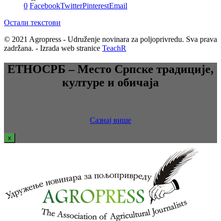
0
Facebook
Twitter
Pinterest
Email
Остали текстови
© 2021 Agropress - Udruženje novinara za poljoprivredu. Sva prava
zadržana. - Izrada web stranice
TeachR
ЕТНОСРБ – Место Српске традиције,
културе и обичаја
Сазнај више
x