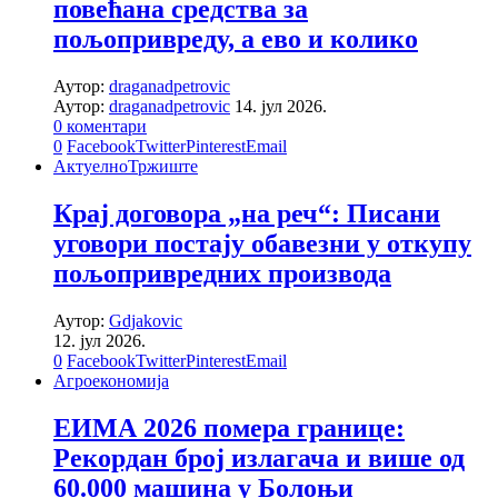
повећана средства за
пољопривреду, а ево и колико
Аутор:
draganadpetrovic
Аутор:
draganadpetrovic
14. јул 2026.
0 коментари
0
Facebook
Twitter
Pinterest
Email
Актуелно
Тржиште
Крај договора „на реч“: Писани
уговори постају обавезни у откупу
пољопривредних производа
Аутор:
Gdjakovic
12. јул 2026.
0
Facebook
Twitter
Pinterest
Email
Агроекономија
ЕИМА 2026 помера границе:
Рекордан број излагача и више од
60.000 машина у Болоњи