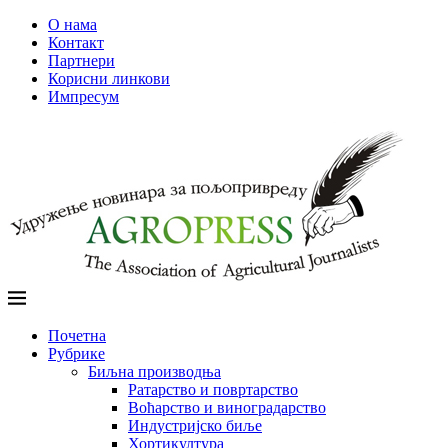
О нама
Контакт
Партнери
Корисни линкови
Импресум
Почетна
Рубрике
Биљна производња
Ратарство и повртарство
Воћарство и виноградарство
Индустријско биље
Хортикултура