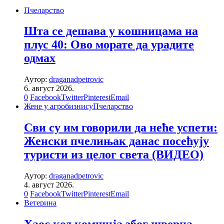
Пчеларство
Шта се дешава у кошницама на
плус 40: Ово морате да урадите
одмах
Аутор:
draganadpetrovic
6. август 2026.
0
Facebook
Twitter
Pinterest
Email
Жене у агробизнису
Пчеларство
Сви су им говорили да неће успети:
Женски пчелињак данас посећују
туристи из целог света (ВИДЕО)
Аутор:
draganadpetrovic
4. август 2026.
0
Facebook
Twitter
Pinterest
Email
Ветерина