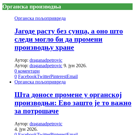
Органска производња
Органска пољопривреда
Јагоде расту без сунца, а оно што
следи могло би да промени
производњу хране
Аутор:
draganadpetrovic
Аутор:
draganadpetrovic
9. јун 2026.
0 коментари
0
Facebook
Twitter
Pinterest
Email
Органска пољопривреда
Шта доносе промене у органској
производњи: Ево зашто је то важно
за потрошаче
Аутор:
draganadpetrovic
4. јун 2026.
0
Facebook
Twitter
Pinterest
Email