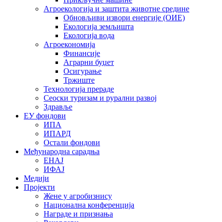
Агроекологија и заштита животне средине
Обновљиви извори енергије (ОИЕ)
Екологија земљишта
Екологија вода
Агроекономија
Финансије
Аграрни буџет
Осигурање
Тржиште
Технологија прераде
Сеоски туризам и рурални развој
Здравље
ЕУ фондови
ИПА
ИПАРД
Остали фондови
Међународна сарадња
ЕНАЈ
ИФАЈ
Медији
Пројекти
Жене у агробизнису
Национална конференција
Награде и признања