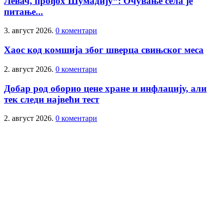
Левач, прођох Шумадију“: Очување села је
питање...
3. август 2026.
0 коментари
Хаос код комшија због шверца свињског меса
2. август 2026.
0 коментари
Добар род оборио цене хране и инфлацију, али
тек следи највећи тест
2. август 2026.
0 коментари