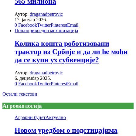
565 милиона
Аутор:
draganadpetrovic
17. јануар 2026.
0
Facebook
Twitter
Pinterest
Email
Пољопривредна механизација
Колика кошта роботизовани
трактор из Србије и да ли ће моћи
да се купи уз субвенције?
Аутор:
draganadpetrovic
6. децембар 2025.
0
Facebook
Twitter
Pinterest
Email
Остали текстови
Агроекологија
Аграрни буџет
Актуелно
Новом уредбом о подстицајима