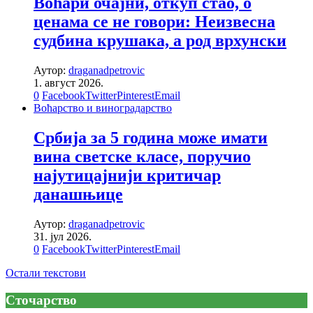
Воћари очајни, откуп стао, о
ценама се не говори: Неизвесна
судбина крушака, а род врхунски
Аутор:
draganadpetrovic
1. август 2026.
0
Facebook
Twitter
Pinterest
Email
Воћарство и виноградарство
Србија за 5 година може имати
вина светске класе, поручио
најутицајнији критичар
данашњице
Аутор:
draganadpetrovic
31. јул 2026.
0
Facebook
Twitter
Pinterest
Email
Остали текстови
Сточарство