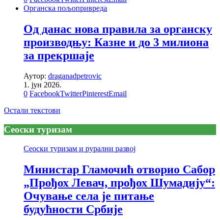
Органска пољопривреда
Од данас нова правила за органску
производњу: Казне и до 3 милиона
за прекршаје
Аутор:
draganadpetrovic
1. јун 2026.
0
Facebook
Twitter
Pinterest
Email
Остали текстови
Сеоски туризам
Сеоски туризам и рурални развој
Министар Гламочић отворио Сабор
„Прођох Левач, прођох Шумадију“:
Очување села је питање
будућности Србије