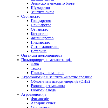
Зачинско и лековито биље
Шумарство
Заштита биља
Сточарство
Говедарство
Свињарство
Овчарство
Козарство
Живинарство
Пчеларство
Ситне животиње
Ветерина
Органска пољопривреда
Пољопривредна механизација
Лака
Тешка
Прикључне машине
Агроекологија и заштита животне средине
Обновљиви извори енергије (ОИЕ)
Екологија земљишта
Екологија вода
Агроекономија
Финансије
Аграрни буџет
Осигурање