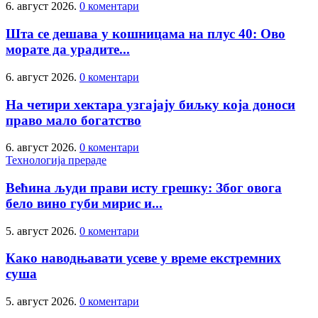
6. август 2026.
0 коментари
Шта се дешава у кошницама на плус 40: Ово
морате да урадите...
6. август 2026.
0 коментари
На четири хектара узгајају биљку која доноси
право мало богатство
6. август 2026.
0 коментари
Технологија прераде
Већина људи прави исту грешку: Због овога
бело вино губи мирис и...
5. август 2026.
0 коментари
Како наводњавати усеве у време екстремних
суша
5. август 2026.
0 коментари