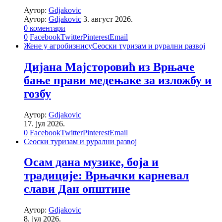
Аутор:
Gdjakovic
Аутор:
Gdjakovic
3. август 2026.
0 коментари
0
Facebook
Twitter
Pinterest
Email
Жене у агробизнису
Сеоски туризам и рурални развој
Дијана Мајсторовић из Врњаче
бање прави медењаке за изложбу и
гозбу
Аутор:
Gdjakovic
17. јул 2026.
0
Facebook
Twitter
Pinterest
Email
Сеоски туризам и рурални развој
Осам дана музике, боја и
традиције: Врњачки карневал
слави Дан општине
Аутор:
Gdjakovic
8. јул 2026.