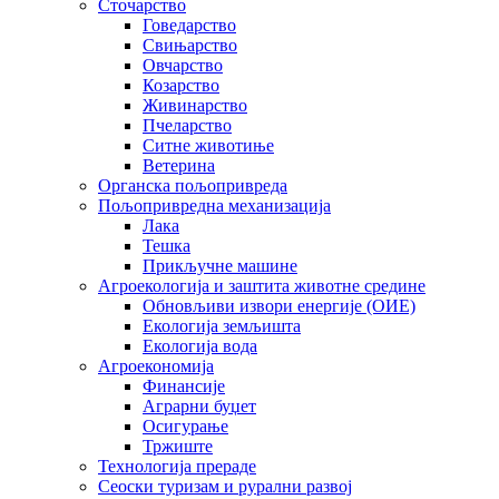
Сточарство
Говедарство
Свињарство
Овчарство
Козарство
Живинарство
Пчеларство
Ситне животиње
Ветерина
Органска пољопривреда
Пољопривредна механизација
Лака
Тешка
Прикључне машине
Агроекологија и заштита животне средине
Обновљиви извори енергије (ОИЕ)
Екологија земљишта
Екологија вода
Агроекономија
Финансије
Аграрни буџет
Осигурање
Тржиште
Технологија прераде
Сеоски туризам и рурални развој