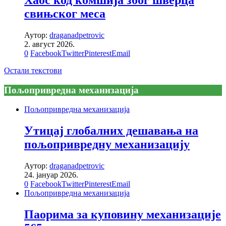
Хаос код комшија због шверца
свињског меса
Аутор:
draganadpetrovic
2. август 2026.
0
Facebook
Twitter
Pinterest
Email
Остали текстови
Пољопривредна механизација
Пољопривредна механизација
Утицај глобалних дешавања на
пољопривредну механизацију
Аутор:
draganadpetrovic
24. јануар 2026.
0
Facebook
Twitter
Pinterest
Email
Пољопривредна механизација
Паорима за куповину механизације