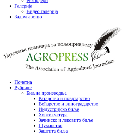
Рекордери
Галерија
Видео галерија
Задругарство
Почетна
Рубрике
Биљна производња
Ратарство и повртарство
Воћарство и виноградарство
Индустријско биље
Хортикултура
Зачинско и лековито биље
Шумарство
Заштита биља