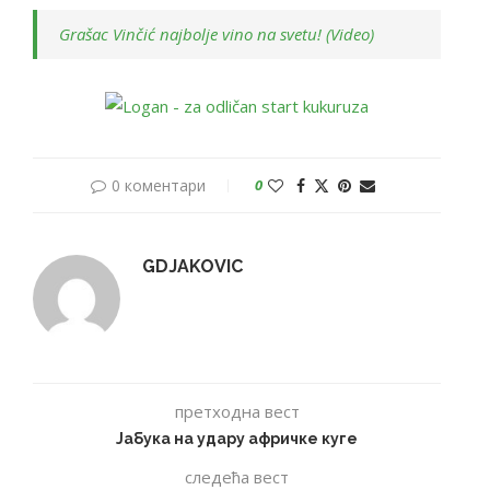
Grašac Vinčić najbolje vino na svetu! (Video)
0 коментари
0
GDJAKOVIC
претходна вест
Јабука на удару афричке куге
следећа вест