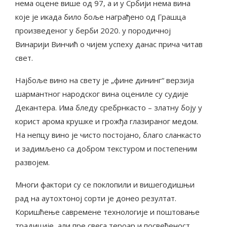
нема оцене више од 97, а и у Србији нема вина
које је икада било боље награђено од Грашца
произведеног у берби 2020. у породичној
Винарији Винчић о чијем успеху данас прича читав
свет.
Најбоље вино на свету је „фине дининг“ верзија
шармантног народског вина оцениле су судије
Декантера. Има бледу сребрнкасто – златну боју у
корист арома крушке и грожђа глазираног медом.
На непцу вино је чисто постојано, благо сланкасто
и задимљено са добром текстуром и постепеним
развојем.
Многи фактори су се поклопили и вишегодишњи
рад на аутохтоној сорти је донео резултат.
Коришћење савремене технологије и поштовање
традиције, али пре свега тероар и посвећеност