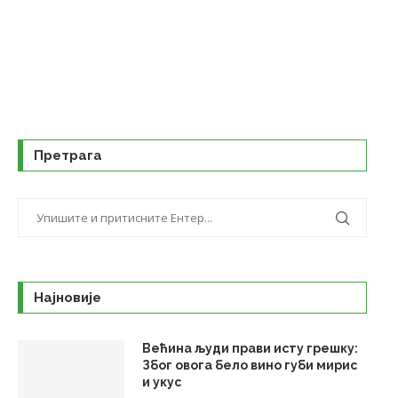
Претрага
Најновије
Већина људи прави исту грешку:
Због овога бело вино губи мирис
и укус