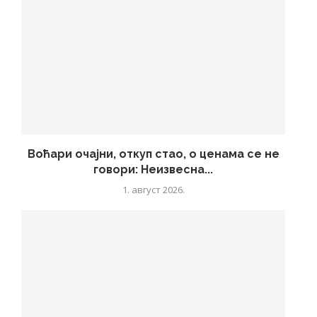
Воћари очајни, откуп стао, о ценама се не
говори: Неизвесна...
1. август 2026.