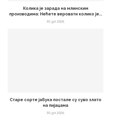
Колика је зарада на млинским
производима: Нећете веровати колико је...
30. јул 2026.
Старе сорте јабука постале су суво злато
на пијацама
30. јул 2026.