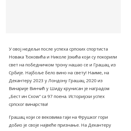
У овој недељи после успеха српских спортиста
Новака Ђоковића и Николе Јокића који су покорили
свет на победничком трону нашао се и Грашац из
Србије. Најбоље бело вино на свету! Наиме, на
Декантеру 2023 у Лондону Грашац 2020 из
Винарије Винчић у Шиду крунисан је наградом
„Бест ин Схоw“ са 97 поена. Историјски успех
српског винарства!
Грашац који се вековима гаји на Фрушког гори
добио је своје највеће признање. На Декантеру