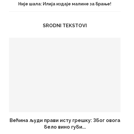
Није шала: Илија издаје малине за брање!
SRODNI TEKSTOVI
Већина људи прави исту грешку: Због овога
бело вино губи...