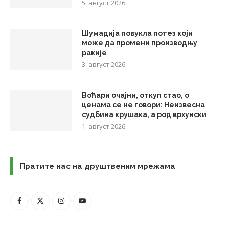
5. август 2026.
Шумадија повукла потез који
може да промени производњу
ракије
3. август 2026.
Воћари очајни, откуп стао, о
ценама се не говори: Неизвесна
судбина крушака, а род врхунски
1. август 2026.
Пратите нас на друштвеним мрежама