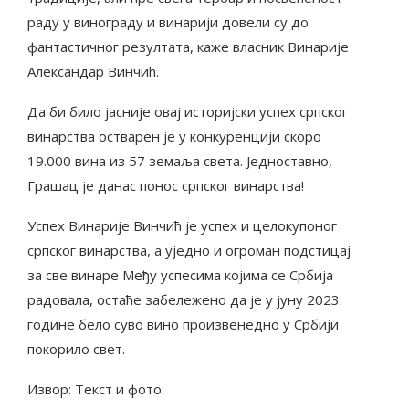
раду у винограду и винарији довели су до
фантастичног резултата, каже власник Винарије
Александар Винчић.
Да би било јасније овај историјски успех српског
винарства остварен је у конкуренцији скоро
19.000 вина из 57 земаља света. Једноставно,
Грашац је данас понос српског винарства!
Успех Винарије Винчић је успех и целокупоног
српског винарства, а уједно и огроман подстицај
за све винаре Међу успесима којима се Србија
радовала, остаће забележено да је у јуну 2023.
године бело суво вино произвенедно у Србији
покорило свет.
Извор: Текст и фото: