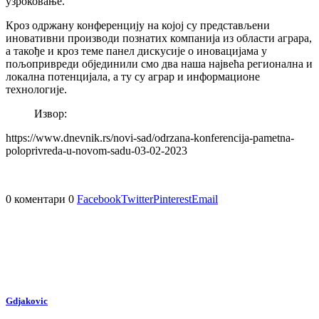
узроковање.
Кроз одржану конференцију на којој су представљени
иновативни производи познатих компанија из области аграра,
а такође и кроз теме панел дискусије о иновацијама у
пољопривреди објединили смо два наша највећа регионална и
локална потенцијала, а ту су аграр и информационе
технологије.
Извор:
https://www.dnevnik.rs/novi-sad/odrzana-konferencija-pametna-
poloprivreda-u-novom-sadu-03-02-2023
0 коментари
0
Facebook
Twitter
Pinterest
Email
Gdjakovic