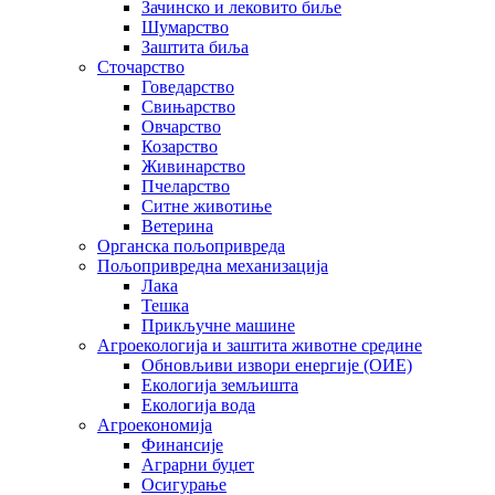
Зачинско и лековито биље
Шумарство
Заштита биља
Сточарство
Говедарство
Свињарство
Овчарство
Козарство
Живинарство
Пчеларство
Ситне животиње
Ветерина
Органска пољопривреда
Пољопривредна механизација
Лака
Тешка
Прикључне машине
Агроекологија и заштита животне средине
Обновљиви извори енергије (ОИЕ)
Екологија земљишта
Екологија вода
Агроекономија
Финансије
Аграрни буџет
Осигурање