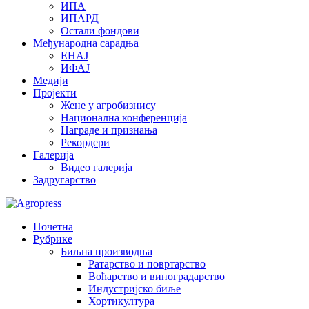
ИПА
ИПАРД
Остали фондови
Међународна сарадња
ЕНАЈ
ИФАЈ
Медији
Пројекти
Жене у агробизнису
Национална конференција
Награде и признања
Рекордери
Галерија
Видео галерија
Задругарство
Почетна
Рубрике
Биљна производња
Ратарство и повртарство
Воћарство и виноградарство
Индустријско биље
Хортикултура