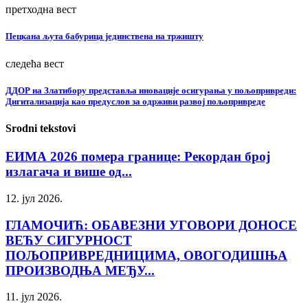
претходна вест
Пецкана љута бабурица јединствена на тржишту
следећа вест
ДДОР на Златибору представља иновације осигурања у пољопривреди:
Дигитализација као предуслов за одрживи развој пољопривреде
Srodni tekstovi
ЕИМА 2026 помера границе: Рекордан број
излагача и више од...
12. јул 2026.
ГЛАМОЧИЋ: ОБАВЕЗНИ УГОВОРИ ДОНОСЕ
ВЕЋУ СИГУРНОСТ
ПОЉОПРИВРЕДНИЦИМА, ОВОГОДИШЊА
ПРОИЗВОДЊА МЕЂУ...
11. јул 2026.