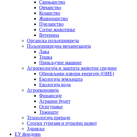
Свињарство
Овчарство
Козарство
Живинарство
Пчеларство
Ситне животиње
Ветерина
Органска пољопривреда
Пољопривредна механизација
Лака
Тешка
Прикључне машине
Агроекологија и заштита животне средине
Обновљиви извори енергије (ОИЕ)
Екологија земљишта
Екологија вода
Агроекономија
Финансије
Аграрни буџет
Осигурање
Тржиште
Технологија прераде
Сеоски туризам и рурални развој
Здравље
ЕУ фондови