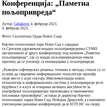
Конференција: „Паметна
пољопривреда“
Аутор:
Gdjakovic
4. фебруар 2023.
4. фебруар 2023.
Фото: Скупштина Града Новог Сада
Научно-технолошки парк Нови Сад у сарадњи
са Српским удружењем младих пољопривредника СУМП
организовало је другу конференцију под називом „Паметна
пољопривреда“, где су млади пољопривредници имали
прилику да се упознају са иновацијама у пољопривреди
„Развојем софтверских решења, техника и метода, стекли су се
услови да савремене информационе технологије пронађу
своје место у агро сектору. Имплементација нових
технологија и информационих система у пољопривреди јесте
будућност и кључ за отварање великих могућности за
унапређење пољопривредне производње и економично
пословање произвођача“, истакао је директор Научно-
технолошког парка Нови Сад, Небојша Дракулић, уз напомену
учесницима данашње конференције да је НТП НС на својој