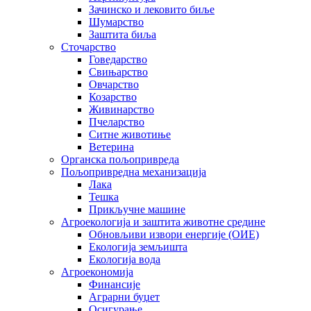
Зачинско и лековито биље
Шумарство
Заштита биља
Сточарство
Говедарство
Свињарство
Овчарство
Козарство
Живинарство
Пчеларство
Ситне животиње
Ветерина
Органска пољопривреда
Пољопривредна механизација
Лака
Тешка
Прикључне машине
Агроекологија и заштита животне средине
Обновљиви извори енергије (ОИЕ)
Екологија земљишта
Екологија вода
Агроекономија
Финансије
Аграрни буџет
Осигурање