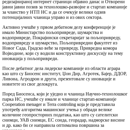
редизајнираној интернет страници објавио данас и Отворени
јавни јавни позив за технолошко-развојне и стартап компаније
за чланство у НТП НС и да се очекује велики одзив
потенцијалних чланица управо и из ових сектора.
Активно учешће у првом дебатном делу конференције је
имало Министарство пољопривреде, шумарства и
водопривреде, Покрајински секретаријат за пољопривреду,
водопривреду и шумарство, Пољопривредни факултет из
Новог Сада, Градско веће за привреду, Привредна комора
Војводине, који су водили конструктивну дискусију на тему
иновација у пољопривреди.
После дебатног дела лидерске компаније из области аграра
као што су Биосенс институт, Џон Дир, Агротек, Бајер, ДДОР,
Ливона, Агродрон и други, презентовале су иновације и
новитете из свог делокруга.
Поред Биосенса, који је уједно и чланица Научно-технолошког
парка НС, учешће су имале и чланице стартап-компаније
Cooperation menager и Terra controling која је представила
употребу алгоритма машинског учења у обради велике
количине геопросторних података, као што су сателитски
снимци, УАВ снимци, ЕС сонда, георадар, надморске висине
и др. како би се направила оптимална површина за