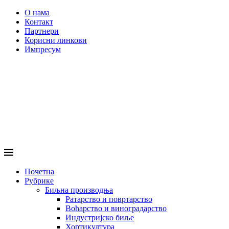
О нама
Контакт
Партнери
Корисни линкови
Импресум
Почетна
Рубрике
Биљна производња
Ратарство и повртарство
Воћарство и виноградарство
Индустријско биље
Хортикултура