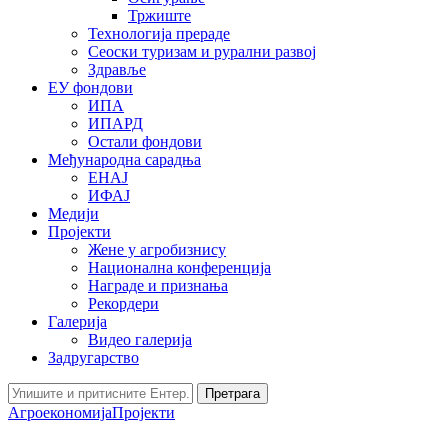
Тржиште
Технологија прераде
Сеоски туризам и рурални развој
Здравље
ЕУ фондови
ИПА
ИПАРД
Остали фондови
Међународна сарадња
ЕНАЈ
ИФАЈ
Медији
Пројекти
Жене у агробизнису
Национална конференција
Награде и признања
Рекордери
Галерија
Видео галерија
Задругарство
Претрага
Агроекономија
Пројекти