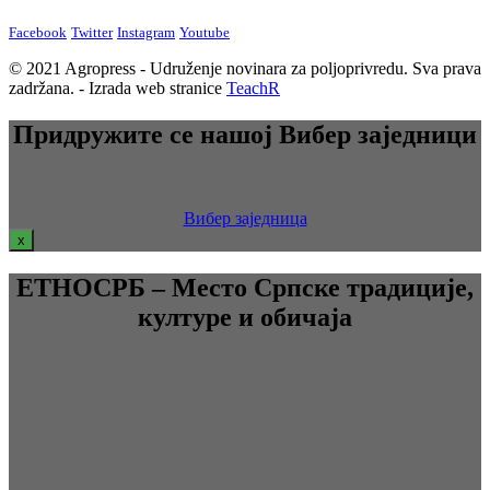
Facebook
Twitter
Instagram
Youtube
© 2021 Agropress - Udruženje novinara za poljoprivredu. Sva prava
zadržana. - Izrada web stranice
TeachR
Придружите се нашој Вибер заједници
Вибер заједница
x
ЕТНОСРБ – Место Српске традиције,
културе и обичаја