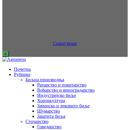
Сазнај више
x
Почетна
Рубрике
Биљна производња
Ратарство и повртарство
Воћарство и виноградарство
Индустријско биље
Хортикултура
Зачинско и лековито биље
Шумарство
Заштита биља
Сточарство
Говедарство