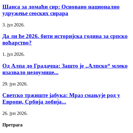
Шанса за домаћи сир: Основано национално
удружење сеоских сирара
3. јул 2026.
Да ли ће 2026. бити историјска година за српско
воћарство?
1. јул 2026.
Од Алпа до Градачца: Зашто је „Алпско“ млеко
изазвало недоумице...
29. јун 2026.
Светско тржиште јабука: Мраз смањује род у
Европи, Србија добија...
26. јун 2026.
Претрага