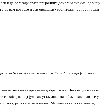
, али и да се млади врате природним домаћим пићима, да знају
могу да вам потврде и сви овдашњи угоститељи, јер гост тражи
ади са љубављу и нама се чини лакоћом. У понуди је шљива,
су важни детаљи за прављење добре ракије. Некада су се пекле
са кајсијама од јула, августа, док има воћа, а завршава се у
е уцвета, рађа се нови почетак. Ма милина када све уцвета,