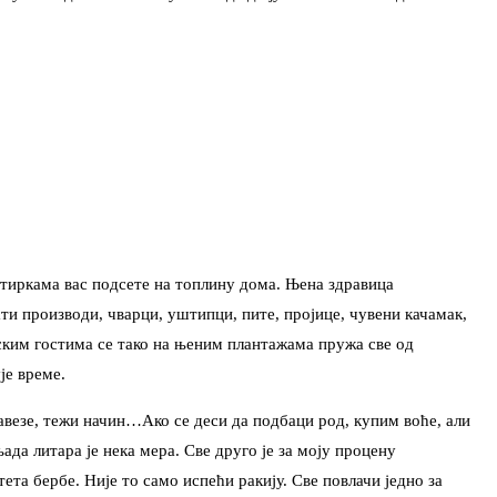
тиркама вас подсете на топлину дома. Њена здравица
ти производи, чварци, уштипци, пите, пројице, чувени качамак,
ким гостима се тако на њеним плантажама пружа све од
је време.
авезе, тежи начин…Ако се деси да подбаци род, купим воће, али
да литара је нека мера. Све друго је за моју процену
та бербе. Није то само испећи ракију. Све повлачи једно за