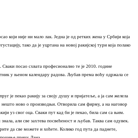
о који није ни мало лак. Једна је од ретких жена у Србији која
стацију, тако да је уцртана на новој ракијској тури која полако
. Сваки посао схвата професионално те је 2010. године
етник у њеном календару радова. Љубав према воћу одржала се
уг је пекао ракију за своју душу и пријатеље, а ја сам желела
а нешто ново о производњи. Отворила сам фирму, а на наговор
ји уз свог оца. Сваки пут кад би је пекао, била сам са њим.
 знала, али све захтева посвећеност и љубав. Таква сам одувек.
ите да све можете и хоћете. Колико год пута да паднете,
а“почиње причу Дана.