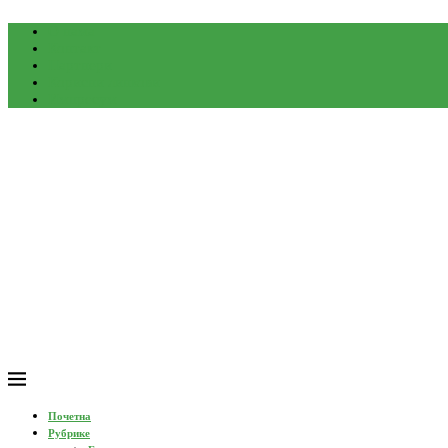
О нама
Контакт
Партнери
Корисни линкови
Импресум
Почетна
Рубрике