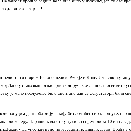
 На жалост прошле године воће није било у изобиљу, јер су ове краје
о да одлежи, зар не!.,, –
понели гости широм Европе, велике Русије и Кине. Има свој кутак у 
код Дане уз такозвани лаки српски доручак очас посла освежите ус
четку је мало послужење било спонтано али су дегустатори били св
оме понудим да проба моју ракију без домаћег сира, пршуте, наравн
чак, или вечеру. Наравно када сте у кухињи спремали за 10 или дваде
сатисфакцију да упознам пуно интересантних дивних људи. Враћају 