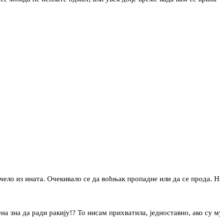
очело из ината. Очекивало се да воћњак пропадне или да се прода. 
ена зна да ради ракију!? То нисам прихватила, једноставно, ако су