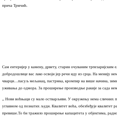
прича Трмчић.
Сам ентеријер у камену, дрвету, старин очуваним трпезаријским
добродошлице вас лако освоји јер речи иду из срца. На менију не
чварци…пасуљ мељанац, пастрмка, кромпир на више начина, зимн
уживања до одмора. За проширење производње ракије за сада нема 
,, Нови воћњаци су мало остварљиви. У окружењу нема сличних пл
углавном од познатих људи. Квалитет воћа, обезбеђује квалитет р
превише.То би тражило проширење капацитета у објектима, радној 