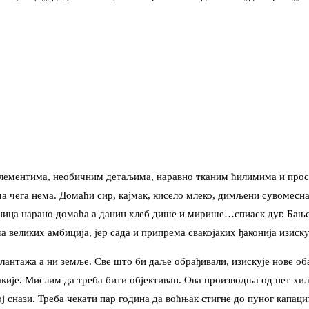
 елементима, необичним детаљима, наравно тканим ћилимима и прос
ма чега нема. Домаћи сир, кајмак, кисело млеко, димљени сувомесна
ица нарано домаћа а данин хлеб дише и мирише…спиаск дуг. Бањс
великих амбиција, јер сада и припрема свакојаких ђаконија изиску
антажа а ни земље. Све што би даље обрађивали, изискује нове об
акије. Мислим да треба бити објективан. Ова производња од пет хиља
снази. Треба чекати пар година да воћњак стигне до пуног капаците