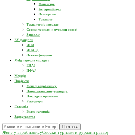
Финансије
Аграрни буџет
Осигурање
Тржиште
Технологија прераде
Сеоски туризам и рурални развој
Здравље
ЕУ фондови
ИПА
ИПАРД
Остали фондови
Међународна сарадња
ЕНАЈ
ИФАЈ
Медији
Пројекти
Жене у агробизнису
Национална конференција
Награде и признања
Рекордери
Галерија
Видео галерија
Задругарство
Претрага
Жене у агробизнису
Сеоски туризам и рурални развој