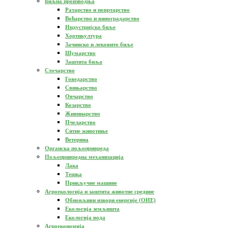
Биљна производња
Ратарство и повртарство
Воћарство и виноградарство
Индустријско биље
Хортикултура
Зачинско и лековито биље
Шумарство
Заштита биља
Сточарство
Говедарство
Свињарство
Овчарство
Козарство
Живинарство
Пчеларство
Ситне животиње
Ветерина
Органска пољопривреда
Пољопривредна механизација
Лака
Тешка
Прикључне машине
Агроекологија и заштита животне средине
Обновљиви извори енергије (ОИЕ)
Екологија земљишта
Екологија вода
Агроекономија