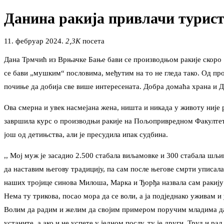
Данина ракија привлачи туристе
11. фебруар 2024.
2,3K
посета
Дана Трмчић из Врњачке Бање бави се производњом ракије скоро 15 
се бави „мушким“ пословима, међутим на то не гледа тако. Од прошл
почиње да добија све више интересената. Добра домаћа храна и Д
Ова смерна и увек насмејана жена, ништа и никада у животу није 
завршила курс о производњи ракије на Пољопривредном Факултету
још од детињства, али је пресудила ипак судбина.
,, Мој муж је засадио 2.500 стабала виљамовке и 300 стабала шљив
да наставим његову традицију, па сам после његове смрти уписал
наших тројице синова Милоша, Марка и Ђорђа назвала сам ракију ,,
Нема ту трикова, посао мора да се воли, а ја подједнако уживам и
Волим да радим и желим да својим примером поручим младима да к
устаните, а ако и не успете у једном послу, ту је други. Труд и р