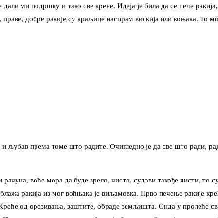
 дали ми подршку и тако све крене. Идеја је била да се пече ракија
ије, праве, добре ракије су краљице наспрам вискија или коњака. То 
е и љубав према томе што радите. Очигледно је да све што ради, р
и рачуна, воће мора да буде зрело, чисто, судови такође чисти, то 
блажа ракија из мог воћњака је виљамовка. Прво печење ракије креће 
. Креће од орезивања, заштите, обраде земљишта. Онда у пролеће св