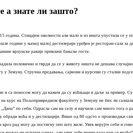
 а знате ли зашто?
година. Стицајем околности али мало и из ината упустила се у поса
е године у њеној малој дестилерији уређен је ресторан-сала за дегу
анине врхунске ракије привлаче бањске госте.
радила половично и тврди да се у животу ништа не дешава случајно
 у Земуну. Стручна предавања, сајмови и курсеви су стални подс
е и са поносом могу да кажем да су воћњаци и даље за пример. Супр
а на курс на Пољопривредном факултету у Земуну не бих ли сазнал
Дана” по себи. Одрасла сам на селу и научила сам много тога о раки
 у обради воћа и у дестилацији. Више од 80 одсто о производњи сам
роз рад могу да постигну оно што желе. Увек верујте себи и говор
ад се можда не исплате одмах, али увек дође време када вам се враћ