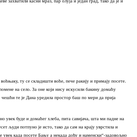
ве захватили касни мраз, пар олуја и један град, тако да је и
воћњаку, ту се складишти воће, пече ракију и примају посете.
помене на село. За оне који нису искусили бакину домаћу
е чешћи те је Дана уредила простор баш по мери да прија
о увек буде и домаћег хлеба, пита савијача, шта ми падне на
сет људи потпуно је исто, тако да сам на крају уврстила и
се увек када посете Бању а некада дођу и наменски“-задовољно