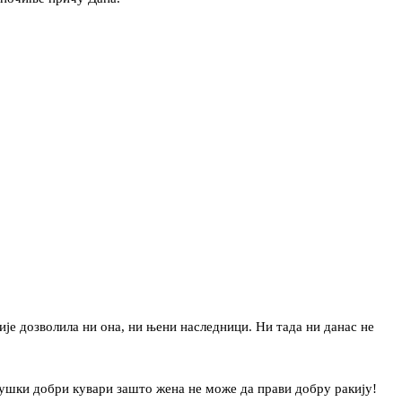
Није дозволила ни она, ни њени наследници. Ни тада ни данас не
 мушки добри кувари зашто жена не може да прави добру ракију!