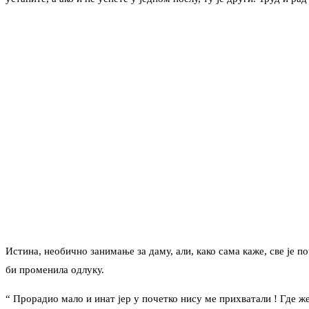
Истина, необично занимање за даму, али, како сама каже, све је п
би променила одлуку.
“ Прорадио мало и инат јер у почетко нису ме прихватали ! Где ж