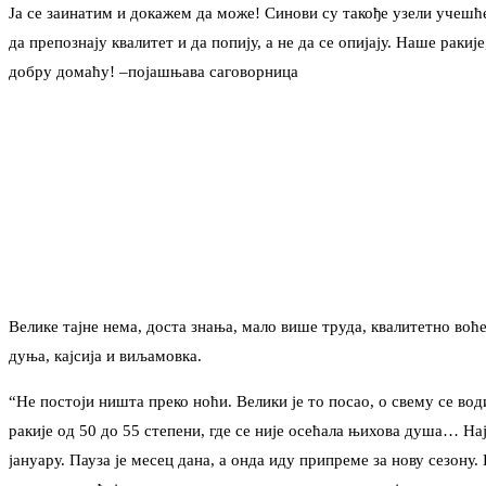
Ја се заинатим и докажем да може! Синови су такође узели учешће
да препознају квалитет и да попију, а не да се опијају. Наше рак
добру домаћу! –појашњава саговорница
Велике тајне нема, доста знања, мало више труда, квалитетно воћ
дуња, кајсија и виљамовка.
“Не постоји ништа преко ноћи. Велики је то посао, о свему се вод
ракије од 50 до 55 степени, где се није осећала њихова душа… Нај
јануару. Пауза је месец дана, а онда иду припреме за нову сезону