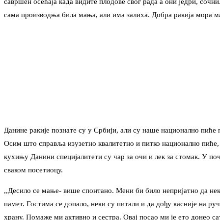
савршен осећаја када видите плодове свог рада а они једри, сочни.
сама производња била мања, али има залиха. Добра ракија мора мал
Данине ракије познате су у Србији, али су наше национално пиће 
Осим што справља изузетно квалитетно и питко национално пиће, 
кухињу Данини специјалитети су чар за очи и лек за стомак. У по
сваком посетиоцу.
,,Десило се мање- више спонтано. Мени би било непријатно да нек
памет. Гостима се допало, неки су питали и да дођу касније на ру
храну. Помаже ми активно и сестра. Овај посао ми је ето донео 