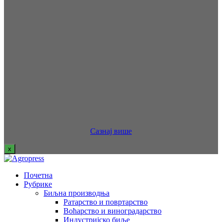
Сазнај више
x
Почетна
Рубрике
Биљна производња
Ратарство и повртарство
Воћарство и виноградарство
Индустријско биље