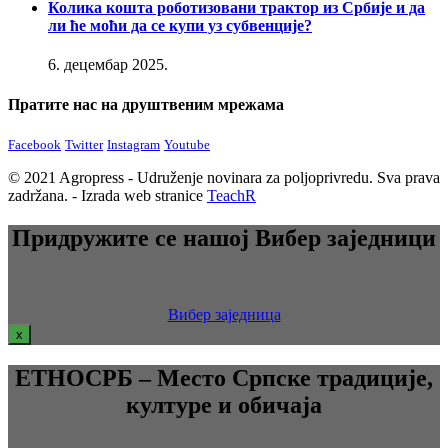
Колика кошта роботизовани трактор из Србије и да
ли ће моћи да се купи уз субвенције?
6. децембар 2025.
Пратите нас на друштвеним мрежама
Facebook
Twitter
Instagram
Youtube
© 2021 Agropress - Udruženje novinara za poljoprivredu. Sva prava
zadržana. - Izrada web stranice
TeachR
Придружите се нашој Вибер заједници
Вибер заједница
x
ЕТНОСРБ – Место Српске традиције,
културе и обичаја