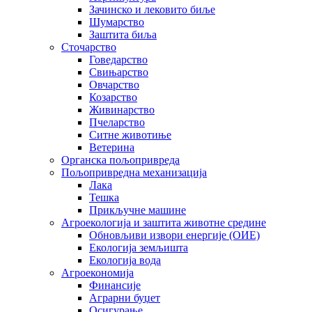
Зачинско и лековито биље
Шумарство
Заштита биља
Сточарство
Говедарство
Свињарство
Овчарство
Козарство
Живинарство
Пчеларство
Ситне животиње
Ветерина
Органска пољопривреда
Пољопривредна механизација
Лака
Тешка
Прикључне машине
Агроекологија и заштита животне средине
Обновљиви извори енергије (ОИЕ)
Екологија земљишта
Екологија вода
Агроекономија
Финансије
Аграрни буџет
Осигурање