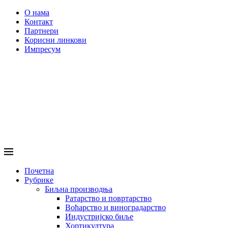
О нама
Контакт
Партнери
Корисни линкови
Импресум
Почетна
Рубрике
Биљна производња
Ратарство и повртарство
Воћарство и виноградарство
Индустријско биље
Хортикултура