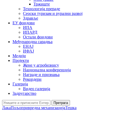
Тржиште
Технологија прераде
Сеоски туризам и рурални развој
Здравље
ЕУ фондови
ИПА
ИПАРД
Остали фондови
Међународна сарадња
ЕНАЈ
ИФАЈ
Медији
Пројекти
Жене у агробизнису
Национална конференција
Награде и признања
Рекордери
Галерија
Видео галерија
Задругарство
Претрага
Лака
Пољопривредна механизација
Тешка