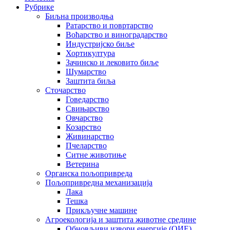
Рубрике
Биљна производња
Ратарство и повртарство
Воћарство и виноградарство
Индустријско биље
Хортикултура
Зачинско и лековито биље
Шумарство
Заштита биља
Сточарство
Говедарство
Свињарство
Овчарство
Козарство
Живинарство
Пчеларство
Ситне животиње
Ветерина
Органска пољопривреда
Пољопривредна механизација
Лака
Тешка
Прикључне машине
Агроекологија и заштита животне средине
Обновљиви извори енергије (ОИЕ)