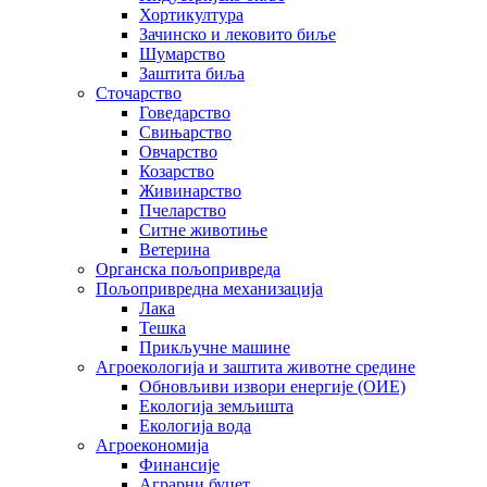
Хортикултура
Зачинско и лековито биље
Шумарство
Заштита биља
Сточарство
Говедарство
Свињарство
Овчарство
Козарство
Живинарство
Пчеларство
Ситне животиње
Ветерина
Органска пољопривреда
Пољопривредна механизација
Лака
Тешка
Прикључне машине
Агроекологија и заштита животне средине
Обновљиви извори енергије (ОИЕ)
Екологија земљишта
Екологија вода
Агроекономија
Финансије
Аграрни буџет