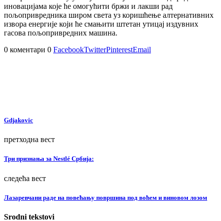
иновацијама које ће омогућити бржи и лакши рад
пољопривредника широм света уз коришћење алтернативних
извора енергије који ће смањити штетан утицај издувних
гасова пољопривредних машина.
0 коментари
0
Facebook
Twitter
Pinterest
Email
Gdjakovic
претходна вест
Три признања за Nestlé Србија:
следећа вест
Лазаревчани раде на повећању површина под воћем и виновом лозом
Srodni tekstovi