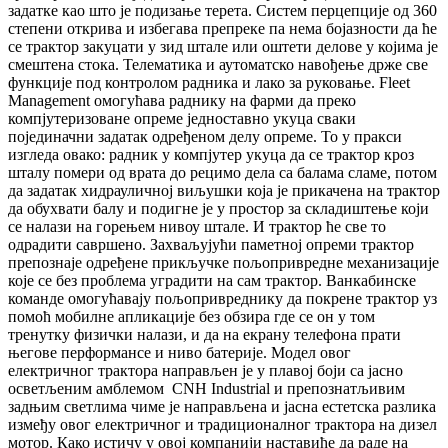
задатке као што је подизање терета. Систем перцепције од 360
степени открива и избегава препреке па нема бојазности да ће
се трактор закуцати у зид штале или оштети делове у којима је
смештена стока. Телематика и аутоматско навођење држе све
функције под контролом радника и лако за руковање. Fleet
Management омогућава раднику на фарми да преко
компјутеризоване опреме једноставно укуца сваки
појединачни задатак одређеном делу опреме. То у пракси
изгледа овако: радник у компјутер укуца да се трактор кроз
шталу помери од врата до рецимо дела са балама сламе, потом
да задатак хидрауличној виљушки која је прикачена на трактор
да обухвати балу и подигне је у простор за складиштење који
се налази на горењем нивоу штале. И трактор ће све то
одрадити савршено. Захваљујући паметној опреми трактор
препознаје одређене прикључке пољопривредне механизације
које се без проблема уградити на сам трактор. Ванкабинске
команде омогућавају пољопривреднику да покрене трактор уз
помоћ мобилне апликације без обзира где се он у том
тренутку физички налази, и да на екрану телефона прати
његове перформансе и ниво батерије. Модел овог
електричног трактора направљен је у плавој боји са јасно
осветљеним амблемом CNH Industrial и препознатљивим
задњим светлима чиме је направљена и јасна естетска разлика
између овог електричног и традиционалног трактора на дизел
мотор. Како истичу у овој компанији наставиће да раде на