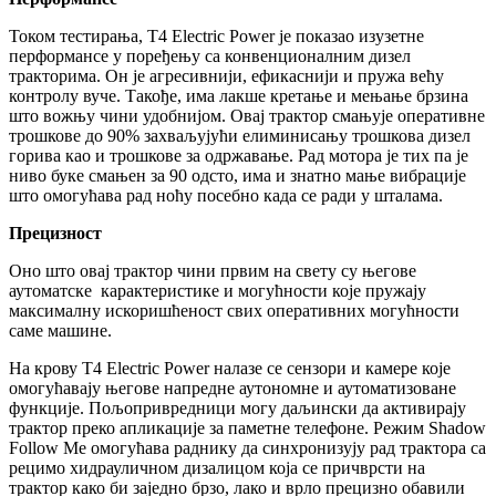
Током тестирања, Т4 Electric Power је показао изузетне
перформансе у поређењу са конвенционалним дизел
тракторима. Он је агресивнији, ефикаснији и пружа већу
контролу вуче. Такође, има лакше кретање и мењање брзина
што вожњу чини удобнијом. Овај трактор смањује оперативне
трошкове до 90% захваљујући елиминисању трошкова дизел
горива као и трошкове за одржавање. Рад мотора је тих па је
ниво буке смањен за 90 одсто, има и знатно мање вибрације
што омогућава рад ноћу посебно када се ради у шталама.
Прецизност
Оно што овај трактор чини првим на свету су његове
аутоматске карактеристике и могућности које пружају
максималну искоришћеност свих оперативних могућности
саме машине.
На крову Т4 Electric Power налазе се сензори и камере које
омогућавају његове напредне аутономне и аутоматизоване
функције. Пољопривредници могу даљински да активирају
трактор преко апликације за паметне телефоне. Режим Shadow
Follow Me омогућава раднику да синхронизују рад трактора са
рецимо хидрауличном дизалицом која се причврсти на
трактор како би заједно брзо, лако и врло прецизно обавили