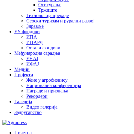
Осигурање
Тржиште
Технологија прераде
Сеоски туризам и рурални развој
Здравље
ЕУ фондови
ИПА
ИПАРД
Остали фондови
Међународна сарадња
ЕНАЈ
ИФАЈ
Медији
Пројекти
Жене у агробизнису
Национална конференција
Награде и признања
Рекордери
Галерија
Видео галерија
Задругарство
Почетна