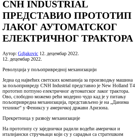
CNH INDUSTRIAL
ПРЕДСТАВИО ПРОТОТИП
ЛАКОГ АУТОМАТСКОГ
ЕЛЕКТРИЧНОГ ТРАКТОРА
Аутор:
Gdjakovic
12. децембар 2022.
12. децембар 2022.
Револуција у пољопривредној механизацији
Једна од највећих светских компанија за производњу машина
за пољопривреду CNH Industrial представио је New Holland T4
прототип потпуно електричног аутоматског лаког трактора.
Ово, слободно можемо рећи модерно чудо кад је у питању
пољопривредна механизација, представљено је на „Данима
технике“ у Фениксу у америчкој држави Аризона.
Прекретница у развоју механизације
На прототипу су заједнички радили водећи амерички и
италијански стручњаци који су у сарадњи са стратешким