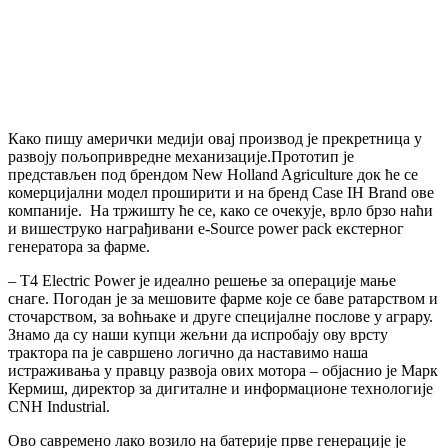
Како пишу амерички медији овај производ је прекретница у
развоју пољопривредне механизације.Прототип је
представљен под брендом New Holland Agriculture док ће се
комерцијални модел проширити и на бренд Case IH Brand ове
компаније. На тржишту ће се, како се очекује, врло брзо наћи
и вишеструко награђивани e-Source power pack екстерног
генератора за фарме.
– Т4 Electric Power је идеално решење за операције мање
снаге. Погодан је за мешовите фарме које се баве ратарством и
сточарством, за воћњаке и друге специјалне послове у аграру.
Знамо да су наши купци жељни да испробају ову врсту
трактора па је савршено логично да наставимо наша
истраживања у правцу развоја ових мотора – објаснио је Марк
Кермиш, директор за дигиталне и информационе технологије
CNH Industrial.
Ово савремено лако возило на батерије прве генерације је