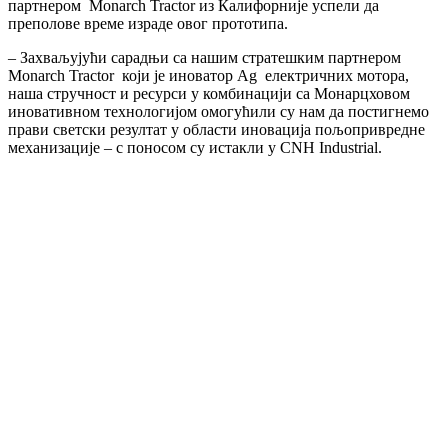
партнером Monarch Tractor из Калифорније успели да
преполове време израде овог прототипа.
– Захваљујући сарадњи са нашим стратешким партнером
Monarch Tractor који је иноватор Ag електричних мотора,
наша стручност и ресурси у комбинацији са Монарцховом
иновативном технологијом омогућили су нам да постигнемо
прави светски резултат у области иновација пољопривредне
механизације – с поносом су истакли у CNH Industrial.