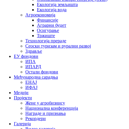
Екологија земљишта
Екологија вода
Агроекономија
Финансије
Аграрни буџет
Осигурање
Тржиште
Технологија прераде
Сеоски туризам и рурални развој
Здравље
ЕУ фондови
ИПА
ИПАРД
Остали фондови
Међународна сарадња
ЕНАЈ
ИФАЈ
Медији
Пројекти
Жене у агробизнису
Национална конференција
Награде и признања
Рекордери
Галерија
Видео галерија