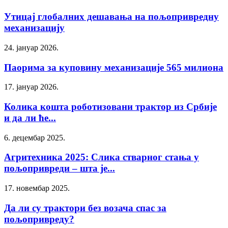
Утицај глобалних дешавања на пољопривредну
механизацију
24. јануар 2026.
Паорима за куповину механизације 565 милиона
17. јануар 2026.
Колика кошта роботизовани трактор из Србије
и да ли ће...
6. децембар 2025.
Агритехника 2025: Слика стварног стања у
пољопривреди – шта је...
17. новембар 2025.
Да ли су трактори без возача спас за
пољопривреду?