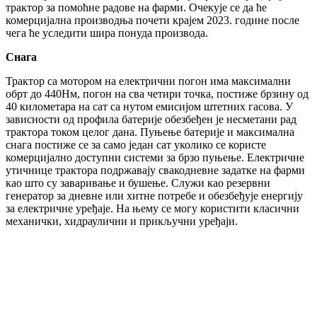
трактор за помоћне радове на фарми. Очекује се да ће
комерцијална производња почети крајем 2023. године после
чега ће уследити шира понуда производа.
Снага
Трактор са мотором на електрични погон има максимални
обрт до 440Нм, погон на сва четири точка, постиже брзину од
40 километара на сат са нутом емисијом штетних гасова. У
зависности од профила батерије обезбеђен је несметани рад
трактора током целог дана. Пуњење батерије и максимална
снага постиже се за само један сат уколико се користе
комерцијално доступни системи за брзо пуњење. Електричне
утичнице трактора подржавају свакодневне задатке на фарми
као што су заваривање и бушење. Служи као резервни
генератор за дневне или хитне потребе и обезбеђује енергију
за електричне уређаје. На њему се могу користити класични
механички, хидраулични и прикључни уређаји.