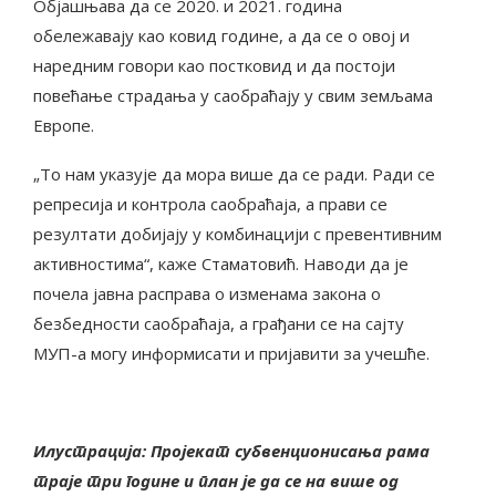
Објашњава да се 2020. и 2021. година
обележавају као ковид године, а да се о овој и
наредним говори као постковид и да постоји
повећање страдања у саобраћају у свим земљама
Европе.
„То нам указује да мора више да се ради. Ради се
репресија и контрола саобраћаја, а прави се
резултати добијају у комбинацији с превентивним
активностима“, каже Стаматовић. Наводи да је
почела јавна расправа о изменама закона о
безбедности саобраћаја, а грађани се на сајту
МУП-а могу информисати и пријавити за учешће.
Илустрација: Пројекат субвенционисања рама
траје три године и план је да се на више од