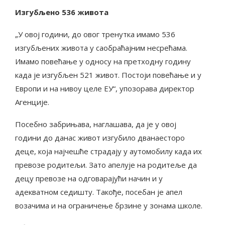
Изгубљено 536 живота
„У овој години, до овог тренутка имамо 536
изгубљених живота у саобраћајним несрећама.
Имамо повећање у односу на претходну годину
када је изгубљен 521 живот. Постоји повећање и у
Европи и на нивоу целе ЕУ“, упозорава директор
Агенције.
Посебно забрињава, наглашава, да је у овој
години до данас живот изгубило дванаесторо
деце, која најчешће страдају у аутомобилу када их
превозе родитељи. Зато апелује на родитеље да
децу превозе на одговарајући начин и у
адекватном седишту. Такође, посебан је апел
возачима и на ограничење брзине у зонама школе.