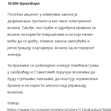
10.000 трактора
Посебан акценат у изменама закона је
дефинисање тротинета као лаког електричног
возила. Такође, постојаће и одређена правила за
возаче на којим ће површинама и на који начин
моћи да се крећу. Измене закона омогућиће и
регистрацију олдтајмера, возила од историјског
значаја.
За празнике се уобичајено очекује повећана гужва
у саобраћају и Стаматовић поручује возачима да
буду стрпљиви, пажљиви, да поштују ограничење
брзине и не користе алкохол кад управљају
возилом.
Извор:
https://www.rts.rs/page/stories/ci/story/124/drustvo/506