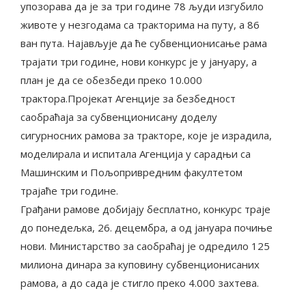
упозорава да је за три године 78 људи изгубило
животе у незгодама са тракторима на путу, а 86
ван пута. Најављује да ће субвенционисање рама
трајати три године, нови конкурс је у јануару, а
план је да се обезбеди преко 10.000
трактора.Пројекат Агенције за безбедност
саобраћаја за субвенционисану доделу
сигурносних рамова за тракторе, које је израдила,
моделирала и испитала Агенција у сарадњи са
Машинским и Пољопривредним факултетом
трајаће три године.
Грађани рамове добијају бесплатно, конкурс траје
до понедељка, 26. децембра, а од јануара почиње
нови. Министарство за саобраћај је одредило 125
милиона динара за куповину субвенционисаних
рамова, а до сада је стигло преко 4.000 захтева.