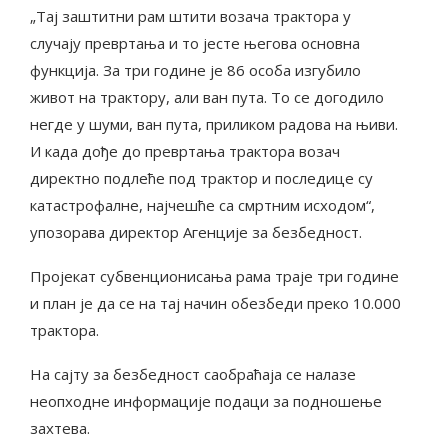
„Тај заштитни рам штити возача трактора у
случају превртања и то јесте његова основна
функција. За три године је 86 особа изгубило
живот на трактору, али ван пута. То се догодило
негде у шуми, ван пута, приликом радова на њиви.
И када дође до превртања трактора возач
директно подлеће под трактор и последице су
катастрофалне, најчешће са смртним исходом“,
упозорава директор Агенције за безбедност.
Пројекат субвенционисања рама траје три године
и план је да се на тај начин обезбеди преко 10.000
трактора.
На сајту за безбедност саобраћаја се налазе
неопходне информације подаци за подношење
захтева.