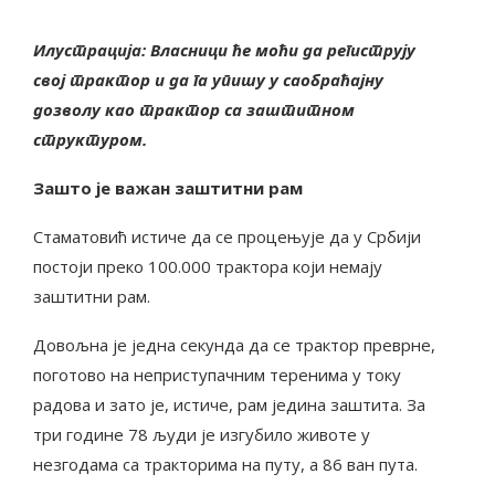
Илустрација: Власници ће моћи да региструју
свој трактор и да га упишу у саобраћајну
дозволу као трактор са заштитном
структуром.
Зашто је важан заштитни рам
Стаматовић истиче да се процењује да у Србији
постоји преко 100.000 трактора који немају
заштитни рам.
Довољна је једна секунда да се трактор преврне,
поготово на неприступачним теренима у току
радова и зато је, истиче, рам једина заштита. За
три године 78 људи је изгубило животе у
незгодама са тракторима на путу, а 86 ван пута.