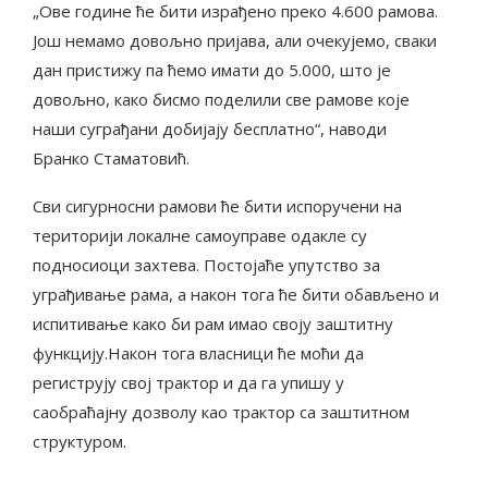
„Ове године ће бити израђено преко 4.600 рамова.
Још немамо довољно пријава, али очекујемо, сваки
дан пристижу па ћемо имати до 5.000, што је
довољно, како бисмо поделили све рамове које
наши суграђани добијају бесплатно“, наводи
Бранко Стаматовић.
Сви сигурносни рамови ће бити испоручени на
територији локалне самоуправе одакле су
подносиоци захтева. Постојаће упутство за
уграђивање рама, а након тога ће бити обављено и
испитивање како би рам имао своју заштитну
функцију.Након тога власници ће моћи да
региструју свој трактор и да га упишу у
саобраћајну дозволу као трактор са заштитном
структуром.