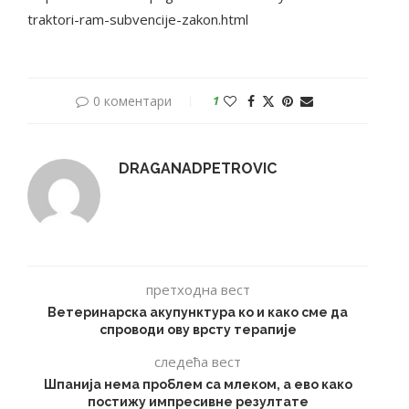
traktori-ram-subvencije-zakon.html
0 коментари
1
DRAGANADPETROVIC
претходна вест
Ветеринарска акупунктура ко и како сме да
спроводи ову врсту терапије
следећа вест
Шпанија нема проблем са млеком, а ево како
постижу импресивне резултате