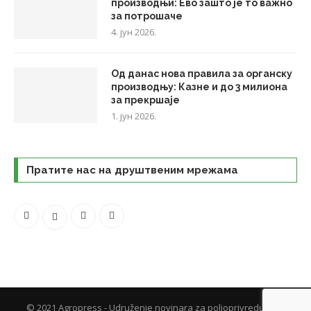
производњи: Ево зашто је то важно
за потрошаче
4. јун 2026.
Од данас нова правила за органску
производњу: Казне и до 3 милиона
за прекршаје
1. јун 2026.
Пратите нас на друштвеним мрежама
© 2021 Agropress - Udruženje novinara za poljoprivredu. Sva