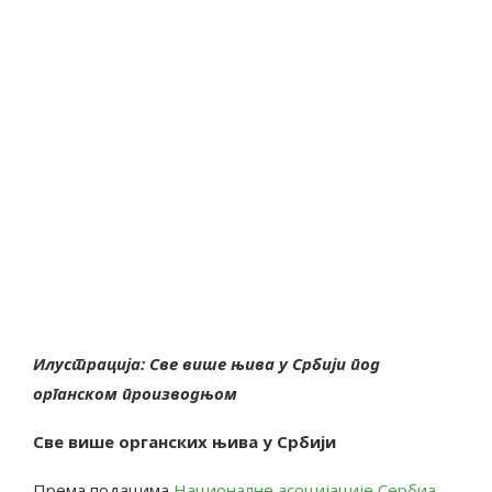
Илустрација: Све више њива у Србији под
органском производњом
Све више органских њива у Србији
Према подацима
Националне асоцијације Сербиа