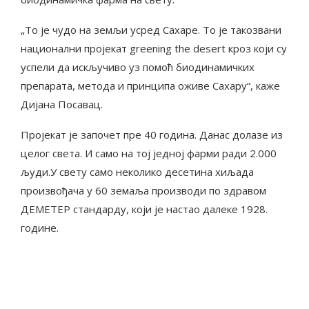
„То је чудо на земљи усред Сахаре. То је такозвани
национални пројекат greening the desert кроз који су
успели да искључиво уз помоћ биодинамичких
препарата, метода и принципа оживе Сахару“, каже
Дијана Посавац.
Пројекат је започет пре 40 година. Данас долазе из
целог света. И само на тој једној фарми ради 2.000
људи.У свету само неколико десетина хиљада
произвођача у 60 земаља производи по здравом
ДЕМЕТЕР стандарду, који је настао далеке 1928.
године.