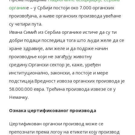
органик
е – у Србији постоји око 7.000 органских
произвођача, а њиве органских производа увећане
су четири пута.
Ивана Симић из Сербиа органике истиче да су ти
добри подаци последица тога што људи желе да се
хране здравије, али желе и да подрже начин
производње који не загађују животну
средину.Органски сектор је, каже, уређен
институционално, законски, а постоје и мере
подстицаја.Вредност извоза органских производа је
58.000.000 евра. Трећина производа извезе се у
Немачку.
Ознака цертификованог производа
Цертификован органски производ може се
препознати према логоу на етикети коју производ