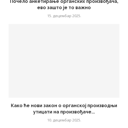
Почело анкетирање органских произвођача,
ево зашто је то важно
15. децембар 2025.
Како ће нови закон о органској производњи
утицати на произвођаче...
10. децембар 2025.