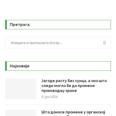
Претрага
Најновије
Јагоде расту без сунца, а оно што
следи могло би да промени
производњу хране
9. јун 2026.
Шта доносе промене у органској