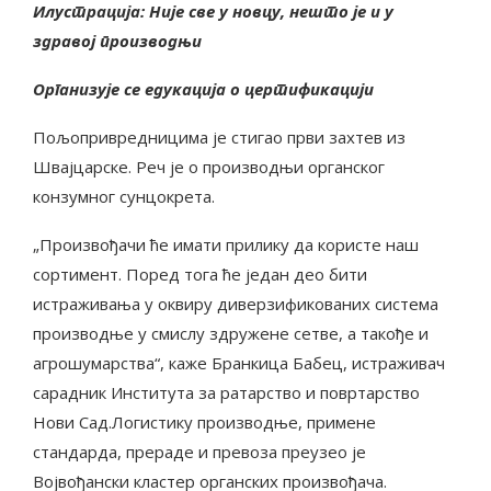
Илустрација: Није све у новцу, нешто је и у
здравој производњи
Организује се едукација о цертификацији
Пољопривредницима је стигао први захтев из
Швајцарске. Реч је о производњи органског
конзумног сунцокрета.
„Произвођачи ће имати прилику да користе наш
сортимент. Поред тога ће један део бити
истраживања у оквиру диверзификованих система
производње у смислу здружене сетве, а такође и
агрошумарства“, каже Бранкица Бабец, истраживач
сарадник Института за ратарство и повртарство
Нови Сад.Логистику производње, примене
стандарда, прераде и превоза преузео је
Војвођански кластер органских произвођача.