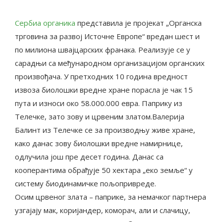
Сербиа органика
представила је пројекат „Органска
трговина за развој Источне Европе“ вредан шест и
по милиона швајцарских франака. Реализује се у
сарадњи са међународном организацијом органских
произвођача. У претходних 10 година вредност
извоза биолошки вредне хране порасла је чак 15
пута и износи око 58.000.000 евра. Паприку из
Телечке, зато зову и црвеним златом.Валерија
Балинт из Телечке се за производњу живе хране,
како данас зову биолошки вредне намирнице,
одлучила још пре десет година. Данас са
кооперантима обрађује 50 хектара „еко земље“ у
систему биодинамичке пољопривреде.
Осим црвеног злата – паприке, за немачког партнера
узгајају мак, коријандер, коморач, али и слачицу,