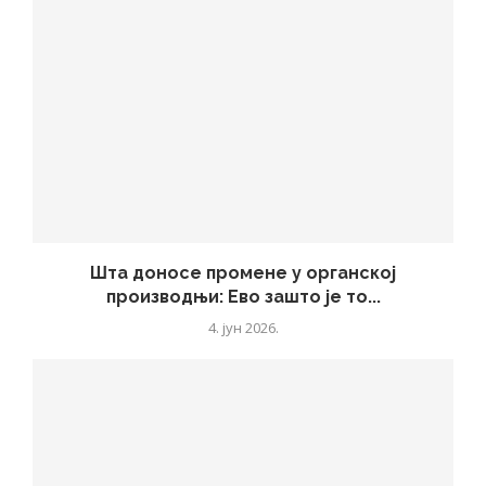
Шта доносе промене у органској
производњи: Ево зашто је то...
4. јун 2026.