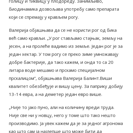
голицу и тиквицу у плодореду. Занимљиво,
биодинамика дозвољава употребу само препарата
који се спремају у крављем рогу.
Валерија објашњава да се не користи рог од бика
већ само крављи. „У рог стављамо стајњак, земљу на
јесен, а на пролеће вадимо из земље. Један рог је за
један хектар. У том рогу се преко зиме умножавају
добре бактерије, да тако кажем, и онда то са 20
литара воде мешамо и прскамо специјалном
прскалицом“, објашњава Валерија Балинт.Виши
квалитет обезбеђује и вишу цену. За паприку добију
13-14 евра, а на деметер један евро више.
„Није то јако пуно, али на количину вреди труда.
Није све ни у новцу, него у томе што тако нешто
производимо. Ја увек кажем да је за једног агронома
као што сам ја најлепше што може бити да