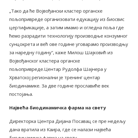
„Тако да ће Војвођански кластер органске
пољопривреде организовати едукацију из биосвис
цертификације, а затим имамо и огледна поља где
ћемо разрадити технологију производње конзумног
сунцокрета и већ ове године уговарамо производњу
за наредну годину“, каже Милош Шајковић из
Војвођанског кластера органске
пољопривреде.Центар Рудолфа Шајнера у
Хрватској регионални је тренинг центар
биодинамике. За две године прославиће век
постојања.
Највећа биодинамичка фарма на свету
Директорка Центра Дијана Посавац се пре недељу
дана вратила из Каира, где се налази највећа
биодинамичка фарма на свету.