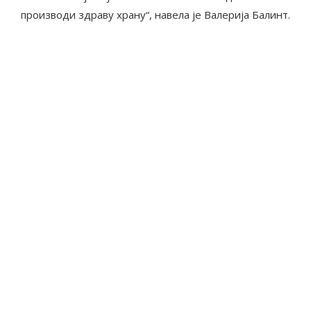
производи здраву храну“, навела је Валерија Балинт.