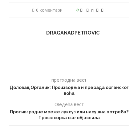
0 коментари
0
DRAGANADPETROVIC
претходна вест
Доловац Органик: Производња и прерада органског
воћа
следећа вест
Противградне мреже луксуз или насушна потреба?
Професорка све објаснила