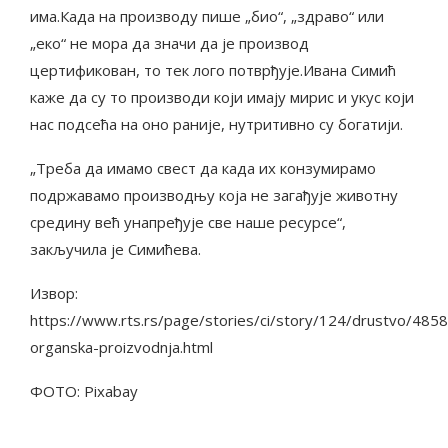
има.Када на производу пише „био“, „здраво“ или
„еко“ не мора да значи да је производ
цертификован, то тек лого потврђује.Ивана Симић
каже да су то производи који имају мирис и укус који
нас подсећа на оно раније, нутритивно су богатији.
„Треба да имамо свест да када их конзумирамо
подржавамо производњу која не загађује животну
средину већ унапређује све наше ресурсе“,
закључила је Симићева.
Извор:
https://www.rts.rs/page/stories/ci/story/124/drustvo/485
organska-proizvodnja.html
ФОТО: Pixabay