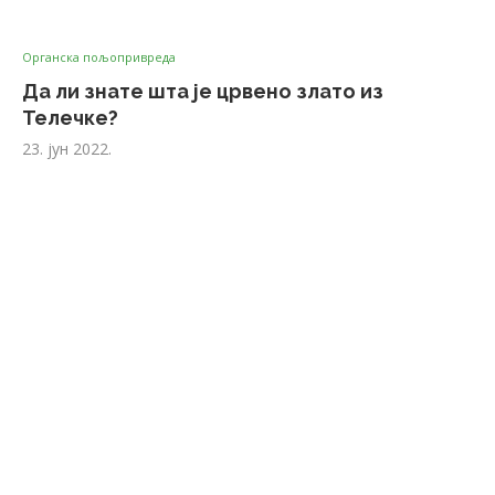
Органска пољопривреда
Да ли знате шта је црвено злато из
Телечке?
23. јун 2022.