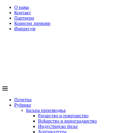
О нама
Контакт
Партнери
Корисни линкови
Импресум
Почетна
Рубрике
Биљна производња
Ратарство и повртарство
Воћарство и виноградарство
Индустријско биље
Хортикултура