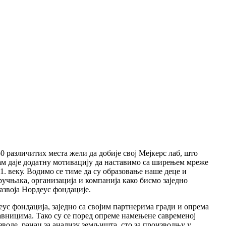
 различитих места жели да добије свој Мејкерс лаб, што
ам даје додатну мотивацију да наставимо са ширењем мреже
1. веку. Водимо се тиме да су образовање наше деце и
ручњака, организација и компанија како бисмо заједно
азвоја Нордеус фондације.
ус фондација, заједно са својим партнерима гради и опрема
вницима. Тако су се поред опреме намењене савременој
воде, ранац за анализу земљишта, сто за производњу у