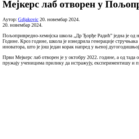
Мејкерс лаб отворен у Пољоп
Аутор:
Gdjakovic
20. новембар 2024.
20. новембар 2024.
Пољопривредно-хемијска школа „Др Ђорђе Радић” једна је од н
Године. Кроз године, школа је изнедрила генерације стручњака 
иноватора, што је још један корак напред у њеној дугогодишњо
Први Мејкерс лаб отворен је у октобру 2022. године, а од тада
пружају ученицима прилику да истражују, експериментишу и пр