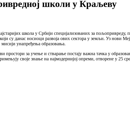
ривредној школи у Краљеву
ајстаријих школа у Србији специјализованих за пољопривреду, п
који су данас носиоци развоја ових сектора у земљи. Уз нови Ме
ј мисији унапређења образовања.
 ови простори за учење и стварање постају важна тачка у образов
имењују своје знање на најмодернијој опреми, отворене у 25 с