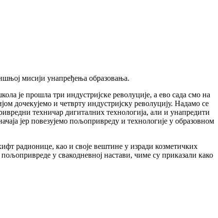
одишњој мисији унапређења образовања.
ла је прошла три индустријске револуције, а ево сада смо на
јом дочекујемо и четврту индустријску револуцију. Надамо се
привредни техничар дигиталних технологија, али и унапредити
значаја јер повезујемо пољопривреду и технологије у образовном
хифт радионице, као и своје вештине у изради козметичких
пољопривреде у свакодневној настави, чиме су приказали како