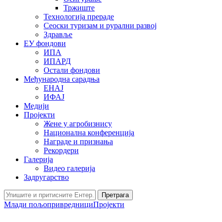
Тржиште
Технологија прераде
Сеоски туризам и рурални развој
Здравље
ЕУ фондови
ИПА
ИПАРД
Остали фондови
Међународна сарадња
ЕНАЈ
ИФАЈ
Медији
Пројекти
Жене у агробизнису
Национална конференција
Награде и признања
Рекордери
Галерија
Видео галерија
Задругарство
Претрага
Млади пољопривредници
Пројекти