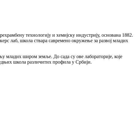
рехрамбену технологију и хемијску индустрију, основана 1882.
јкерс лаб, школа ствара савремено окружење за развој младих
ању младих широм земље. До сада су ове лабораторије, које
редњих школа различитих профила у Србији.