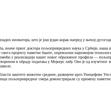
 младих иноватора, што је још један корак напред у њеној дугог
, иначе првог доктора пољопривредних наука у Србији, наша шко
 свега пројекту паметне баште, опремљени најновијом технологи
и, помоћи у реализацији нашег новог образовног профила — пољо
вореном и обраду података у Мејкерс лабу. Ово је од изузетног 
 школе.
области заштите животне средине, развијене кроз Уницефове Упс
ници пољопривредног смера демонстрирали су примену паметне 