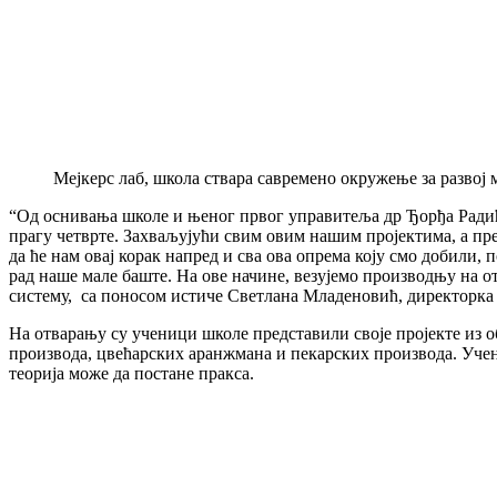
Мејкерс лаб, школа ствара савремено окружење за развој
“Од оснивања школе и њеног првог управитеља др Ђорђа Радића
прагу четврте. Захваљујући свим овим нашим пројектима, а пре
да ће нам овај корак напред и сва ова опрема коју смо добил
рад наше мале баште. На ове начине, везујемо производњу на от
систему, са поносом истиче Светлана Младеновић, директорка
На отварању су ученици школе представили своје пројекте из 
производа, цвећарских аранжмана и пекарских производа. Уче
теорија може да постане пракса.