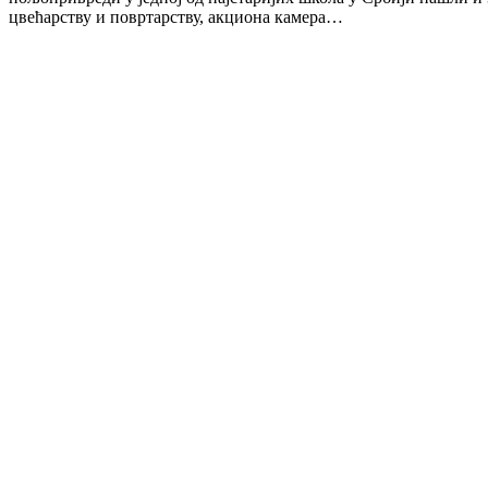
цвећарству и повртарству, акциона камера…