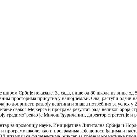
широм Србије показале. За сада, више од 80 школа из више од 50
овним просторима присутна у нашој земљи. Овај растући одзив н
ачајно допринети развоју вештина и знања потребних за успех у 2
тање сваког Мејкерса и програма резултат рада великог броја ст
ју градимо“рекао је Милош Ђуричанин, директор стратегије и р
нтар за промоцију науке, Иницијатива Дигитална Србија и Норде
и програму школе, као и програмима које доноси ђацима и наста
3Д штампач са филаментима, миксер за креме и козметичке произ