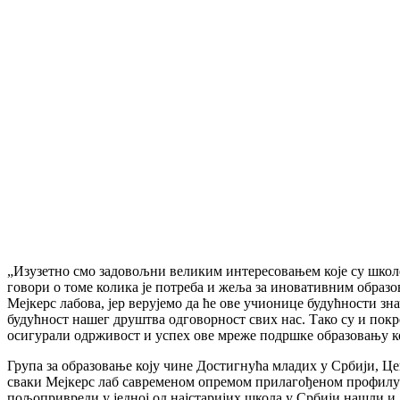
„Изузетно смо задовољни великим интересовањем које су школе 
говори о томе колика је потреба и жеља за иновативним образ
Мејкерс лабова, јер верујемо да ће ове учионице будућности зн
будућност нашег друштва одговорност свих нас. Тако су и покре
осигурали одрживост и успех ове мреже подршке образовању ко
Група за образовање коју чине Достигнућа младих у Србији, Це
сваки Мејкерс лаб савременом опремом прилагођеном профилу 
пољопривреди у једној од најстаријих школа у Србији нашли и 