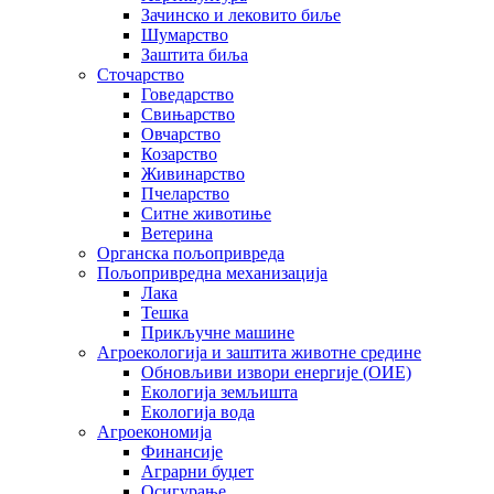
Зачинско и лековито биље
Шумарство
Заштита биља
Сточарство
Говедарство
Свињарство
Овчарство
Козарство
Живинарство
Пчеларство
Ситне животиње
Ветерина
Органска пољопривреда
Пољопривредна механизација
Лака
Тешка
Прикључне машине
Агроекологија и заштита животне средине
Обновљиви извори енергије (ОИЕ)
Екологија земљишта
Екологија вода
Агроекономија
Финансије
Аграрни буџет
Осигурање