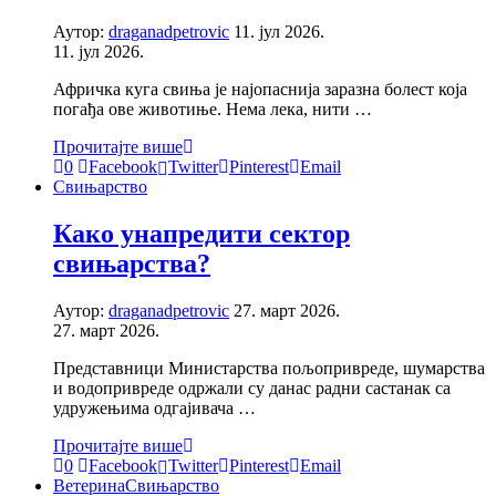
Аутор:
draganadpetrovic
11. јул 2026.
11. јул 2026.
Афричка куга свиња је најопаснија заразна болест која
погађа ове животиње. Нема лека, нити …
Прочитајте више
0
Facebook
Twitter
Pinterest
Email
Свињарство
Како унапредити сектор
свињарства?
Аутор:
draganadpetrovic
27. март 2026.
27. март 2026.
Представници Министарства пољопривреде, шумарства
и водопривреде одржали су данас радни састанак са
удружењима одгајивача …
Прочитајте више
0
Facebook
Twitter
Pinterest
Email
Ветерина
Свињарство