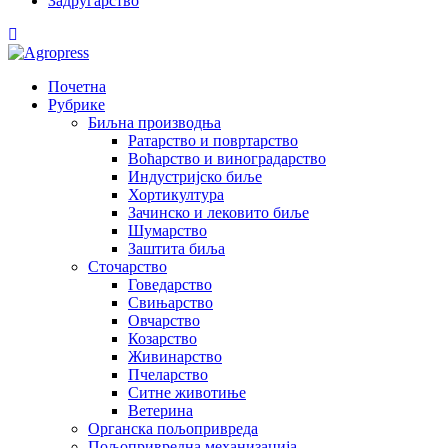
Задругарство
Почетна
Рубрике
Биљна производња
Ратарство и повртарство
Воћарство и виноградарство
Индустријско биље
Хортикултура
Зачинско и лековито биље
Шумарство
Заштита биља
Сточарство
Говедарство
Свињарство
Овчарство
Козарство
Живинарство
Пчеларство
Ситне животиње
Ветерина
Органска пољопривреда
Пољопривредна механизација