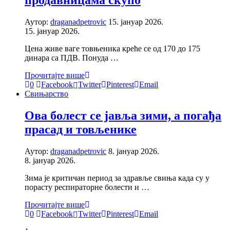
продавницама скупо
Аутор:
draganadpetrovic
15. јануар 2026.
15. јануар 2026.
Цена живе ваге товњеника креће се од 170 до 175
динара са ПДВ. Понуда …
Прочитајте више
0
Facebook
Twitter
Pinterest
Email
Свињарство
Ова болест се јавља зими, а погађа
прасад и товљенике
Аутор:
draganadpetrovic
8. јануар 2026.
8. јануар 2026.
Зима је критичан период за здравље свиња када су у
порасту респираторне болести и …
Прочитајте више
0
Facebook
Twitter
Pinterest
Email