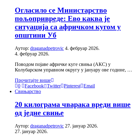
Oгласило се Министарство
пољопривреде: Ево каква је
ситуација са афричком кугом у
општини Уб
Аутор:
draganadpetrovic
4. фебруар 2026.
4. фебруар 2026.
Поводом појаве афричке куге свиња (АКС) у
Колубарском управном округу у јануару ове године, …
Прочитајте више
0
Facebook
Twitter
Pinterest
Email
Свињарство
20 килограма чварака вреди више
од једне свиње
Аутор:
draganadpetrovic
27. јануар 2026.
27. јануар 2026.