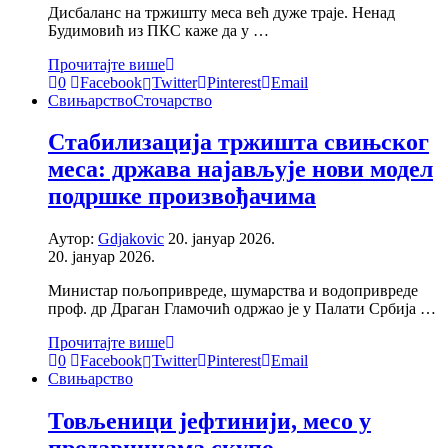
Дисбаланс на тржишту меса већ дуже траје. Ненад
Будимовић из ПКС каже да у …
Прочитајте више
0
Facebook
Twitter
Pinterest
Email
Свињарство
Сточарство
Стабилизација тржишта свињског
меса: држава најављује нови модел
подршке произвођачима
Аутор:
Gdjakovic
20. јануар 2026.
20. јануар 2026.
Министар пољопривреде, шумарства и водопривреде
проф. др Драган Гламочић одржао је у Палати Србија …
Прочитајте више
0
Facebook
Twitter
Pinterest
Email
Свињарство
Товљеници јефтинији, месо у