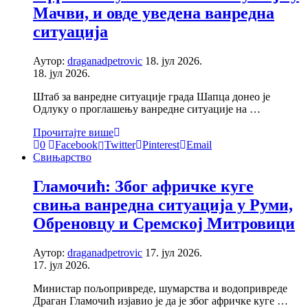
Мачви, и овде уведена ванредна
ситуација
Аутор:
draganadpetrovic
18. јул 2026.
18. јул 2026.
Штаб за ванредне ситуације града Шапца донео је
Одлуку о проглашењу ванредне ситуације на …
Прочитајте више
0
Facebook
Twitter
Pinterest
Email
Свињарство
Гламочић: Због афричке куге
свиња ванредна ситуација у Руми,
Обреновцу и Сремској Митровици
Аутор:
draganadpetrovic
17. јул 2026.
17. јул 2026.
Министар пољопривреде, шумарства и водопривреде
Драган Гламочић изјавио је да је због афричке куге …