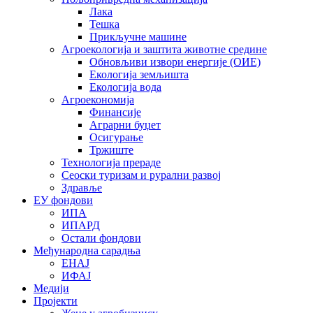
Лака
Тешка
Прикључне машине
Агроекологија и заштита животне средине
Обновљиви извори енергије (ОИЕ)
Екологија земљишта
Екологија вода
Агроекономија
Финансије
Аграрни буџет
Осигурање
Тржиште
Технологија прераде
Сеоски туризам и рурални развој
Здравље
ЕУ фондови
ИПА
ИПАРД
Остали фондови
Међународна сарадња
ЕНАЈ
ИФАЈ
Медији
Пројекти