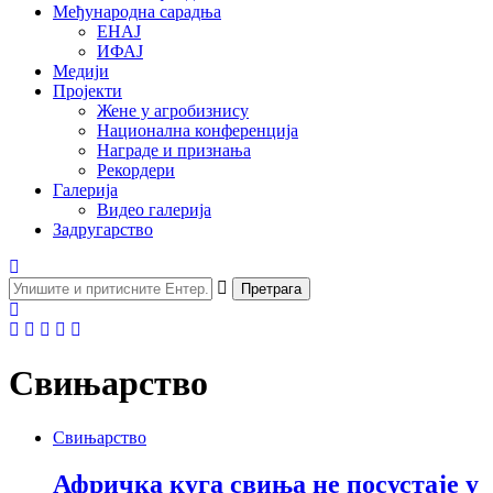
Међународна сарадња
ЕНАЈ
ИФАЈ
Медији
Пројекти
Жене у агробизнису
Национална конференција
Награде и признања
Рекордери
Галерија
Видео галерија
Задругарство
Претрага
Свињарство
Свињарство
Афричка куга свиња не посустаје у