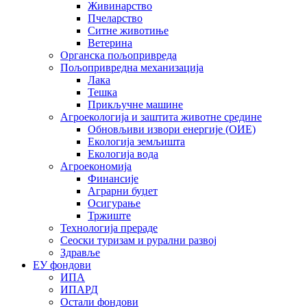
Живинарство
Пчеларство
Ситне животиње
Ветерина
Органска пољопривреда
Пољопривредна механизација
Лака
Тешка
Прикључне машине
Агроекологија и заштита животне средине
Обновљиви извори енергије (ОИЕ)
Екологија земљишта
Екологија вода
Агроекономија
Финансије
Аграрни буџет
Осигурање
Тржиште
Технологија прераде
Сеоски туризам и рурални развој
Здравље
ЕУ фондови
ИПА
ИПАРД
Остали фондови