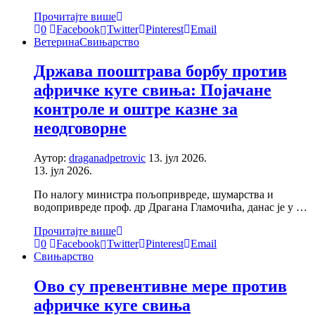
Прочитајте више
0
Facebook
Twitter
Pinterest
Email
Ветерина
Свињарство
Држава пооштрава борбу против
афричке куге свиња: Појачане
контроле и оштре казне за
неодговорне
Аутор:
draganadpetrovic
13. јул 2026.
13. јул 2026.
По налогу министра пољопривреде, шумарства и
водопривреде проф. др Драгана Гламочића, данас је у …
Прочитајте више
0
Facebook
Twitter
Pinterest
Email
Свињарство
Ово су превентивне мере против
афричке куге свиња