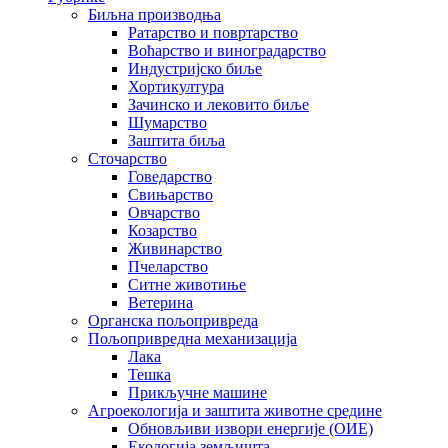
Биљна производња
Ратарство и повртарство
Воћарство и виноградарство
Индустријско биље
Хортикултура
Зачинско и лековито биље
Шумарство
Заштита биља
Сточарство
Говедарство
Свињарство
Овчарство
Козарство
Живинарство
Пчеларство
Ситне животиње
Ветерина
Органска пољопривреда
Пољопривредна механизација
Лака
Тешка
Прикључне машине
Агроекологија и заштита животне средине
Обновљиви извори енергије (ОИЕ)
Екологија земљишта