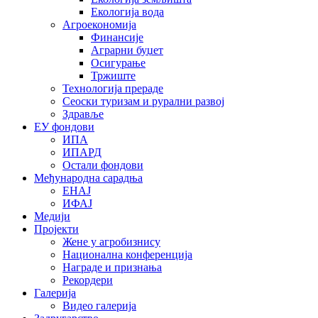
Екологија вода
Агроекономија
Финансије
Аграрни буџет
Осигурање
Тржиште
Технологија прераде
Сеоски туризам и рурални развој
Здравље
ЕУ фондови
ИПА
ИПАРД
Остали фондови
Међународна сарадња
ЕНАЈ
ИФАЈ
Медији
Пројекти
Жене у агробизнису
Национална конференција
Награде и признања
Рекордери
Галерија
Видео галерија