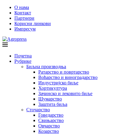
О нама
Контакт
Партнери
Корисни линкови
Импресум
Почетна
Рубрике
Биљна производња
Ратарство и повртарство
Воћарство и виноградарство
Индустријско биље
Хортикултура
Зачинско и лековито биље
Шумарство
Заштита биља
Сточарство
Говедарство
Свињарство
Овчарство
Козарство