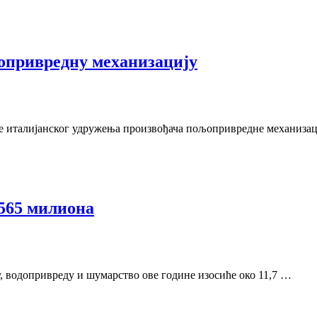
опривредну механизацију
ре италијанског удружења произвођача пољопривредне механиза
565 милиона
, водопривреду и шумарство ове године изосиће око 11,7 …