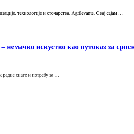
зације, технологије и сточарства, Agrilevante. Овај сајам …
– немачко искуство као путоказ за српс
к радне снаге и потребу за …