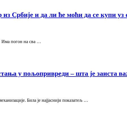
из Србије и да ли ће моћи да се купи уз
е. Има погон на сва …
стања у пољопривреди – шта је заиста в
механизације. Била је најјаснији показатељ …