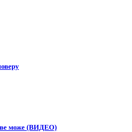
новеру
 све може (ВИДЕО)