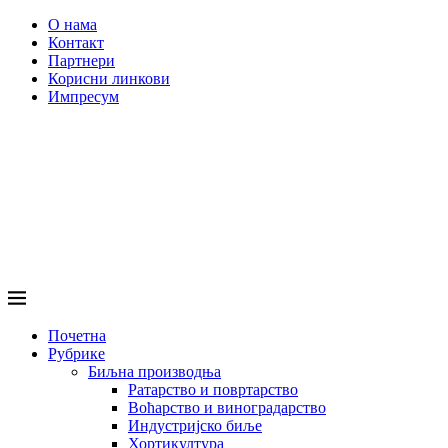
О нама
Контакт
Партнери
Корисни линкови
Импресум
Почетна
Рубрике
Биљна производња
Ратарство и повртарство
Воћарство и виноградарство
Индустријско биље
Хортикултура