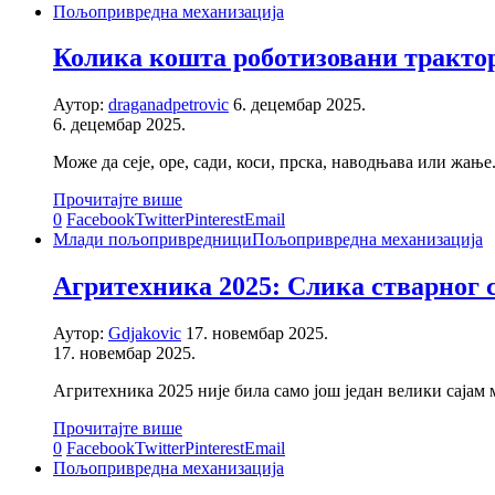
Пољопривредна механизација
Колика кошта роботизовани трактор 
Аутор:
draganadpetrovic
6. децембар 2025.
6. децембар 2025.
Може да сеје, оре, сади, коси, прска, наводњава или жањ
Прочитајте више
0
Facebook
Twitter
Pinterest
Email
Млади пољопривредници
Пољопривредна механизација
Агритехника 2025: Слика стварног 
Аутор:
Gdjakovic
17. новембар 2025.
17. новембар 2025.
Агритехника 2025 није била само још један велики сајам 
Прочитајте више
0
Facebook
Twitter
Pinterest
Email
Пољопривредна механизација