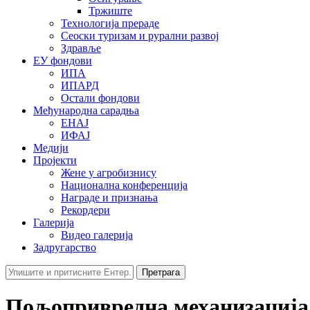
Тржиште
Технологија прераде
Сеоски туризам и рурални развој
Здравље
ЕУ фондови
ИПА
ИПАРД
Остали фондови
Међународна сарадња
ЕНАЈ
ИФАЈ
Медији
Пројекти
Жене у агробизнису
Национална конференција
Награде и признања
Рекордери
Галерија
Видео галерија
Задругарство
Претрага
Пољопривредна механизација