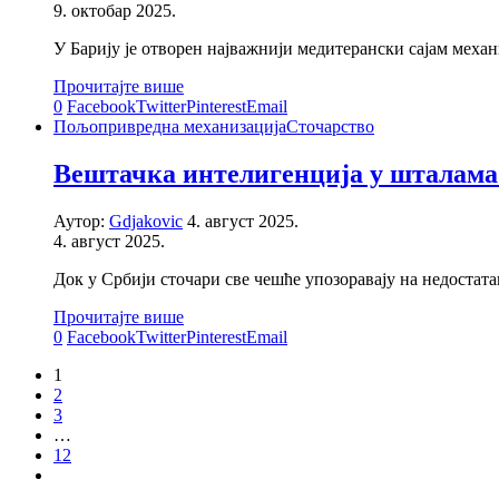
9. октобар 2025.
У Барију је отворен најважнији медитерански сајам механи
Прочитајте више
0
Facebook
Twitter
Pinterest
Email
Пољопривредна механизација
Сточарство
Вештачка интелигенција у шталама 
Аутор:
Gdjakovic
4. август 2025.
4. август 2025.
Док у Србији сточари све чешће упозоравају на недостата
Прочитајте више
0
Facebook
Twitter
Pinterest
Email
1
2
3
…
12