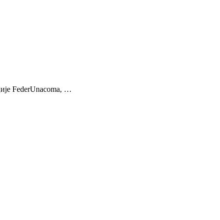
ције FederUnacoma, …