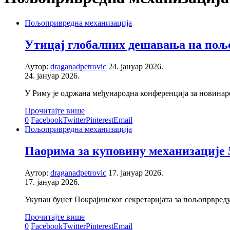
Пољопривредна механизација
Утицај глобалних дешавања на пољ
Аутор:
draganadpetrovic
24. јануар 2026.
24. јануар 2026.
У Риму је одржана међународна конференција за новина
Прочитајте више
0
Facebook
Twitter
Pinterest
Email
Пољопривредна механизација
Паорима за куповину механизације 
Аутор:
draganadpetrovic
17. јануар 2026.
17. јануар 2026.
Укупан буџет Покрајинског секретаријата за пољопрвреду
Прочитајте више
0
Facebook
Twitter
Pinterest
Email