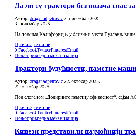
Да ли су трактори без возача спас 
Аутор:
draganadpetrovic
3. новембар 2025.
3. новембар 2025.
На пољима Калифорније, у близини места Вудланд, више н
Прочитајте више
0
Facebook
Twitter
Pinterest
Email
Пољопривредна механизација
Трактори будућности, паметне маши
Аутор:
draganadpetrovic
22. октобар 2025.
22. октобар 2025.
Под слоганом „Додирните паметну ефикасност“, сајам A
Прочитајте више
0
Facebook
Twitter
Pinterest
Email
Пољопривредна механизација
Кинези представили најмоћнији трак