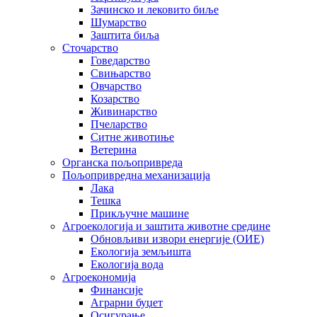
Зачинско и лековито биље
Шумарство
Заштита биља
Сточарство
Говедарство
Свињарство
Овчарство
Козарство
Живинарство
Пчеларство
Ситне животиње
Ветерина
Органска пољопривреда
Пољопривредна механизација
Лака
Тешка
Прикључне машине
Агроекологија и заштита животне средине
Обновљиви извори енергије (ОИЕ)
Екологија земљишта
Екологија вода
Агроекономија
Финансије
Аграрни буџет
Осигурање