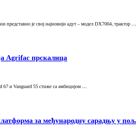
n представио је свој најновији адут – модел DX7004, трактор 
а Agrifac прскалица
d 67 и Vanguard 55 стиже са амбицијом …
 платформа за међународну сарадњу у по