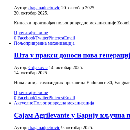
Аутор:
draganadpetrovic
20. октобар 2025.
20. октобар 2025.
Кинески произвођач пољопривредне механизације Zoomlio
Прочитајте више
0
Facebook
Twitter
Pinterest
Email
Пољопривредна механизација
Шта у пракси доноси нова генерациј
Аутор:
Gdjakovic
14. октобар 2025.
14. октобар 2025.
Нова линија самоходних прскалица Endurance 80, Vanguar
Прочитајте више
0
Facebook
Twitter
Pinterest
Email
Актуелно
Пољопривредна механизација
Сајам Agrilevante у Барију кључна
Аутор:
draganadpetrovic
9. октобар 2025.