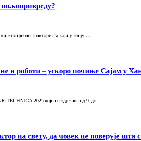
за пољопривреду?
ије потребан тракториста који у зноју …
не и роботи – ускоро почиње Сајам у Ха
GRITECHNICA 2025 који се одржава од 9. до …
тор на свету, да човек не поверује шта