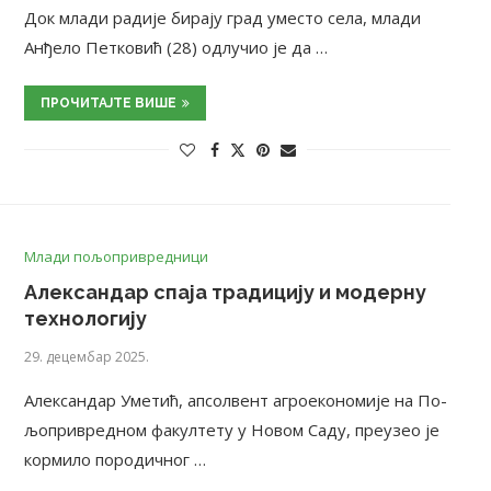
Док млади радије бирају град уместо села, млади
Анђело Петковић (28) одлучио је да …
ПРОЧИТАЈТЕ ВИШЕ
Млади пољопривредници
Александар спаја традицију и модерну
технологију
29. децембар 2025.
Алек­сан­дар Уме­тић, ап­сол­вент агро­е­ко­но­ми­је на По­
љо­при­вред­ном фа­кул­те­ту у Но­вом Са­ду, пре­у­зео је
кор­ми­ло по­ро­дич­ног …