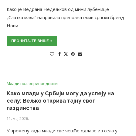
Како је Ведрана Недељков од мини лубенице
„Слатка мала“ направила препознатљив српски бренд
Нови …
ПРОЧИТАЈТЕ ВИШЕ
Млади пољопривредници
Како млади у Србији могу да успеју на
селу: Вељко открива тајну свог
газдинства
11. мај 2026.
У времену када млади све чешће одлазе из села у