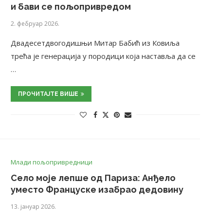
и бави се пољопривредом
2. фебруар 2026.
Двадесетдвогодишњи Митар Бабић из Ковиља
трећа је генерација у породици која наставља да се
…
ПРОЧИТАЈТЕ ВИШЕ
Млади пољопривредници
Село моје лепше од Париза: Анђело
уместо Француске изабрао дедовину
13. јануар 2026.