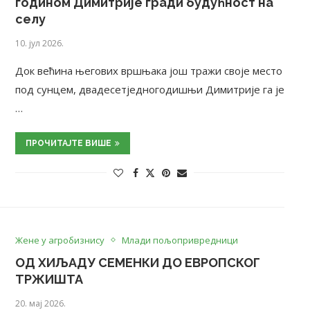
годином Димитрије гради будућност на
селу
10. јул 2026.
Док већина његових вршњака још тражи своје место
под сунцем, двадесетједногодишњи Димитрије га је
…
ПРОЧИТАЈТЕ ВИШЕ
Жене у агробизнису
Млади пољопривредници
ОД ХИЉАДУ СЕМЕНКИ ДО ЕВРОПСКОГ
ТРЖИШТА
20. мај 2026.