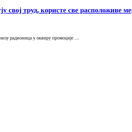
у свој труд, користе све расположиве ме
 низу радионица у оквиру промоције …