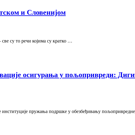
атском и Словенијом
све су то речи којима су кратко …
ације осигурања у пољопривреди: Дигит
е институције пружања подршке у обезбеђивању пољопривредн