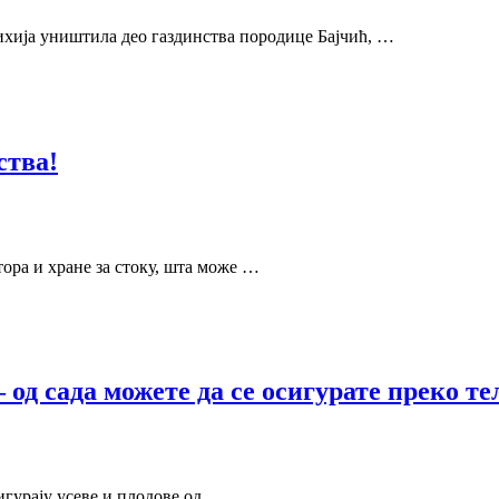
тихија уништила део газдинства породице Бајчић, …
ства!
тора и хране за стоку, шта може …
од сада можете да се осигурате преко те
игурају усеве и плодове од …