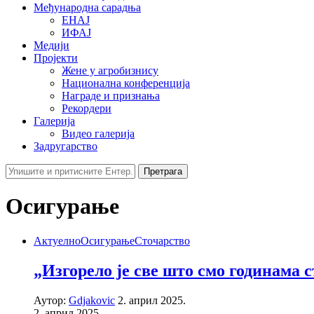
Међународна сарадња
ЕНАЈ
ИФАЈ
Медији
Пројекти
Жене у агробизнису
Национална конференција
Награде и признања
Рекордери
Галерија
Видео галерија
Задругарство
Претрага
Осигурање
Актуелно
Осигурање
Сточарство
„Изгорело је све што смо годинама с
Аутор:
Gdjakovic
2. април 2025.
2. април 2025.