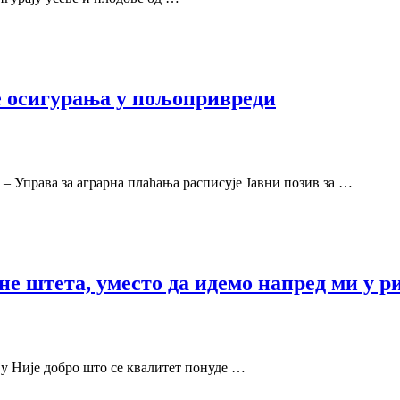
е осигурања у пољопривреди
 Управа за аграрна плаћања расписује Јавни позив за …
не штета, уместо да идемо напред ми у р
ју Није добро што се квалитет понуде …