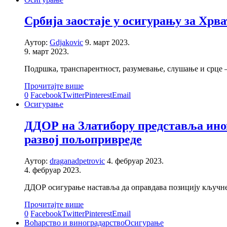
Србија заостаје у осигурању за Хрв
Аутор:
Gdjakovic
9. март 2023.
9. март 2023.
Подршка, транспарентност, разумевање, слушање и срце – 
Прочитајте више
0
Facebook
Twitter
Pinterest
Email
Осигурање
ДДОР на Златибору представља инов
развој пољопривреде
Аутор:
draganadpetrovic
4. фебруар 2023.
4. фебруар 2023.
ДДОР осигурање наставља да оправдава позицију кључн
Прочитајте више
0
Facebook
Twitter
Pinterest
Email
Воћарство и виноградарство
Осигурање