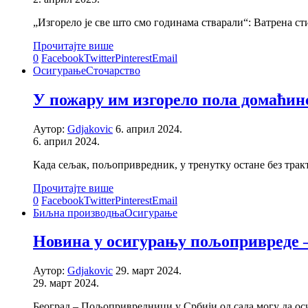
„Изгорело је све што смо годинама стварали“: Ватрена с
Прочитајте више
0
Facebook
Twitter
Pinterest
Email
Осигурање
Сточарство
У пожару им изгорело пола домаћин
Аутор:
Gdjakovic
6. април 2024.
6. април 2024.
Када сељак, пољопривредник, у тренутку остане без трак
Прочитајте више
0
Facebook
Twitter
Pinterest
Email
Биљна производња
Осигурање
Новина у осигурању пољопривреде – 
Аутор:
Gdjakovic
29. март 2024.
29. март 2024.
Београд – Пољопривредници у Србији од сада могу да ос