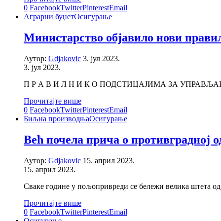
0
Facebook
Twitter
Pinterest
Email
Аграрни буџет
Осигурање
Министарство објавило нови прави
Аутор:
Gdjakovic
3. јул 2023.
3. јул 2023.
П Р А В И Л Н И К О ПОДСТИЦАЈИМА ЗА УПРАВ
Прочитајте више
0
Facebook
Twitter
Pinterest
Email
Биљна производња
Осигурање
Већ почела прича о противградној 
Аутор:
Gdjakovic
15. април 2023.
15. април 2023.
Сваке године у пољопривреди се бележи велика штета од
Прочитајте више
0
Facebook
Twitter
Pinterest
Email
Осигурање