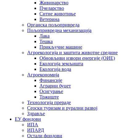
Живинарство
Пчеларство
Ситне животиње
Ветерина
Органска пољопривреда
Пољопривредна механизација
Лака
Тешка
Прикључне машине
Агроекологија и заштита животне средине
Обновљиви извори енергије (ОИЕ)
Екологија земљишта
Екологија вода
Агроекономија
Финансије
Аграрни буџет
Осигурање
Тржиште
Технологија прераде
Сеоски туризам и рурални развој
Здравље
ЕУ фондови
ИПА
ИПАРД
Остали фондови