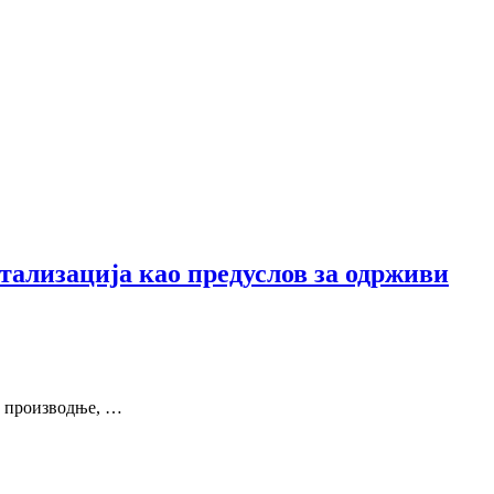
ализација као предуслов за одрживи
е производње, …