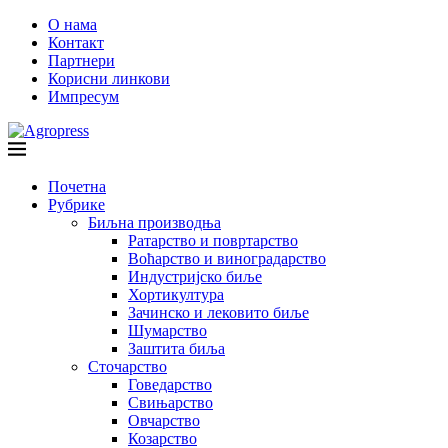
О нама
Контакт
Партнери
Корисни линкови
Импресум
Почетна
Рубрике
Биљна производња
Ратарство и повртарство
Воћарство и виноградарство
Индустријско биље
Хортикултура
Зачинско и лековито биље
Шумарство
Заштита биља
Сточарство
Говедарство
Свињарство
Овчарство
Козарство