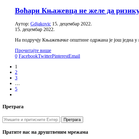
Воћари Књажевца не желе да ризикуј
Аутор:
Gdjakovic
15. децембар 2022.
15. децембар 2022.
На подручју Књажевачке општине одржана је још једна у
Прочитајте више
0
Facebook
Twitter
Pinterest
Email
1
2
3
…
5
Претрага
Пратите нас на друштвеним мрежама