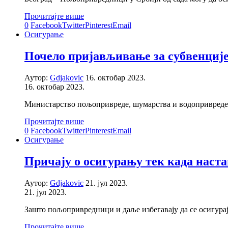
Прочитајте више
0
Facebook
Twitter
Pinterest
Email
Осигурање
Почело пријављивање за субвенциј
Аутор:
Gdjakovic
16. октобар 2023.
16. октобар 2023.
Министарство пољопривреде, шумарства и водопривреде –
Прочитајте више
0
Facebook
Twitter
Pinterest
Email
Осигурање
Причају о осигурању тек када наста
Аутор:
Gdjakovic
21. јул 2023.
21. јул 2023.
Зашто пољопривредници и даље избегавају да се осигура
Прочитајте више