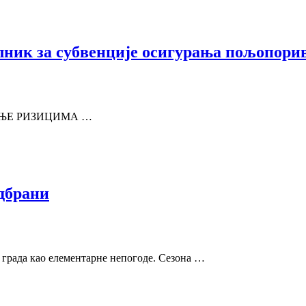
лник за субвенције осигурања пољопори
ЉАЊЕ РИЗИЦИМА …
одбрани
 града као елементарне непогоде. Сезона …