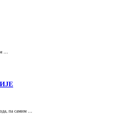
ом …
ИЈЕ
года, па самим …