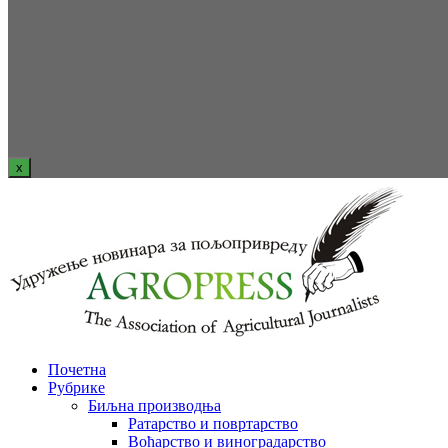
x
Почетна
Рубрике
Биљна производња
Ратарство и повртарство
Воћарство и виноградарство