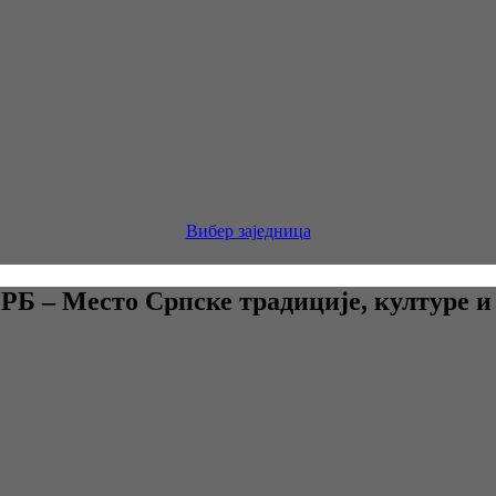
Вибер заједница
 – Место Српске традиције, културе и