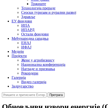
Тржиште
Технологија прераде
Сеоски туризам и рурални развој
Здравље
ЕУ фондови
ИПА
ИПАРД
Остали фондови
Међународна сарадња
ЕНАЈ
ИФАЈ
Медији
Пројекти
Жене у агробизнису
Национална конференција
Награде и признања
Рекордери
Галерија
Видео галерија
Задругарство
Претрага
Обновљиви извори енергије 