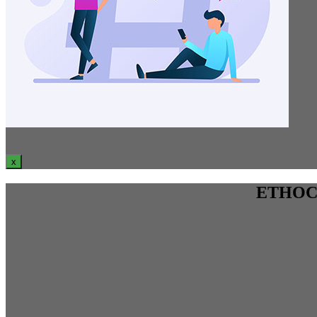
x
ЕТНОСРБ