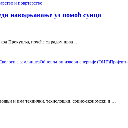
тарство и повртарство
ди наводњавање уз помоћ сунца
 код Прокупља, почеће са радом прва …
Екологија земљишта
Обновљиви извори енергије (ОИЕ)
Пројекти
зводњи и има технички, технолошки, социо-економски и …