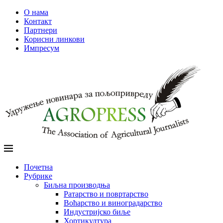
О нама
Контакт
Партнери
Корисни линкови
Импресум
Почетна
Рубрике
Биљна производња
Ратарство и повртарство
Воћарство и виноградарство
Индустријско биље
Хортикултура