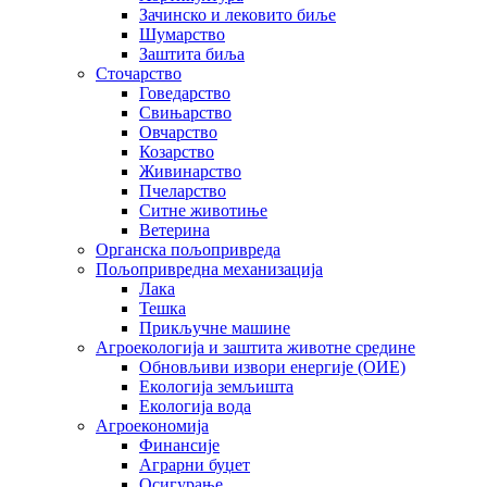
Зачинско и лековито биље
Шумарство
Заштита биља
Сточарство
Говедарство
Свињарство
Овчарство
Козарство
Живинарство
Пчеларство
Ситне животиње
Ветерина
Органска пољопривреда
Пољопривредна механизација
Лака
Тешка
Прикључне машине
Агроекологија и заштита животне средине
Обновљиви извори енергије (ОИЕ)
Екологија земљишта
Екологија вода
Агроекономија
Финансије
Аграрни буџет
Осигурање