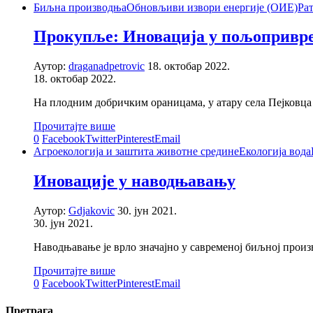
Биљна производња
Обновљиви извори енергије (ОИЕ)
Ра
Прокупље: Иновација у пољопривре
Аутор:
draganadpetrovic
18. октобар 2022.
18. октобар 2022.
На плодним добричким ораницама, у атару села Пејковца
Прочитајте више
0
Facebook
Twitter
Pinterest
Email
Агроекологија и заштита животне средине
Екологија вода
Иновације у наводњавању
Аутор:
Gdjakovic
30. јун 2021.
30. јун 2021.
Наводњавање је врло значајно у савременој биљној прои
Прочитајте више
0
Facebook
Twitter
Pinterest
Email
Претрага