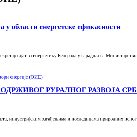
а у области енергетске ефикасности
Секретартијат за енергетику Београда у сарадњи са Министарств
ори енергије (ОИЕ)
ОДРЖИВОГ РУРАЛНОГ РАЗВОЈА СРБ
ишта, индустријским загађењима и последицама природних непо