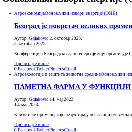
Агроекономија
Обновљиви извори енергије (ОИЕ)
Београд је покретач великих промен
Аутор:
Gdjakovic
2. октобар 2025.
2. октобар 2025.
Конференција Београдски дани енергије коју организује 
Прочитајте више
0
Facebook
Twitter
Pinterest
Email
Агроекологија и заштита животне средине
Обновљиви изв
ПАМЕТНА ФАРМА У ФУНКЦИЈИ 
Аутор:
Gdjakovic
14. мај 2023.
14. мај 2023.
Климатске промене, које резултирају девастацијом земљ
Прочитајте више
0
Facebook
Twitter
Pinterest
Email