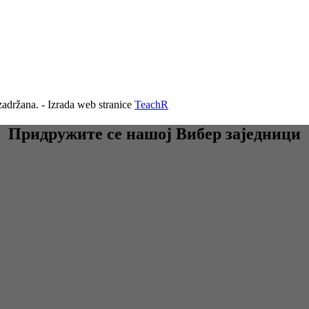
adržana. - Izrada web stranice
TeachR
Придружите се нашој Вибер заједници