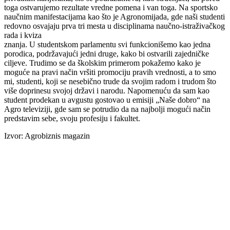
toga ostvarujemo rezultate vredne pomena i van toga. Na sportsko
naučnim manifestacijama kao što je Agronomijada, gde naši studenti
redovno osvajaju prva tri mesta u disciplinama naučno-istraživačkog
rada i kviza
znanja. U studentskom parlamentu svi funkcionišemo kao jedna
porodica, podržavajući jedni druge, kako bi ostvarili zajedničke
ciljeve. Trudimo se da školskim primerom pokažemo kako je
moguće na pravi način vršiti promociju pravih vrednosti, a to smo
mi, studenti, koji se nesebično trude da svojim radom i trudom što
više doprinesu svojoj državi i narodu. Napomenuću da sam kao
student prodekan u avgustu gostovao u emisiji „Naše dobro“ na
Agro televiziji, gde sam se potrudio da na najbolji mogući način
predstavim sebe, svoju profesiju i fakultet.
Izvor: Agrobiznis magazin