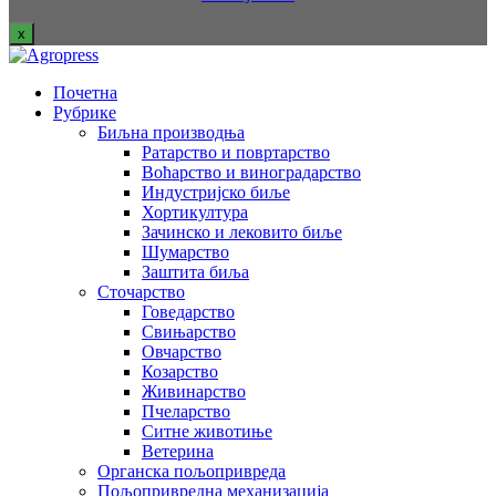
x
Почетна
Рубрике
Биљна производња
Ратарство и повртарство
Воћарство и виноградарство
Индустријско биље
Хортикултура
Зачинско и лековито биље
Шумарство
Заштита биља
Сточарство
Говедарство
Свињарство
Овчарство
Козарство
Живинарство
Пчеларство
Ситне животиње
Ветерина
Органска пољопривреда
Пољопривредна механизација