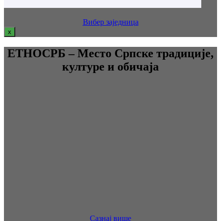
Вибер заједница
x
ЕТНОСРБ – Место Српске традиције,
културе и обичаја
Сазнај више