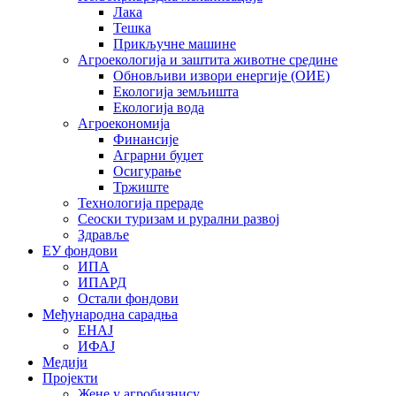
Лака
Тешка
Прикључне машине
Агроекологија и заштита животне средине
Обновљиви извори енергије (ОИЕ)
Екологија земљишта
Екологија вода
Агроекономија
Финансије
Аграрни буџет
Осигурање
Тржиште
Технологија прераде
Сеоски туризам и рурални развој
Здравље
ЕУ фондови
ИПА
ИПАРД
Остали фондови
Међународна сарадња
ЕНАЈ
ИФАЈ
Медији
Пројекти
Жене у агробизнису