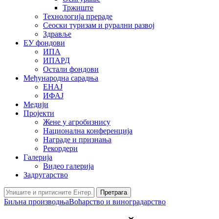
Тржиште
Технологија прераде
Сеоски туризам и рурални развој
Здравље
ЕУ фондови
ИПА
ИПАРД
Остали фондови
Међународна сарадња
ЕНАЈ
ИФАЈ
Медији
Пројекти
Жене у агробизнису
Национална конференција
Награде и признања
Рекордери
Галерија
Видео галерија
Задругарство
Претрага
Биљна производња
Воћарство и виноградарство