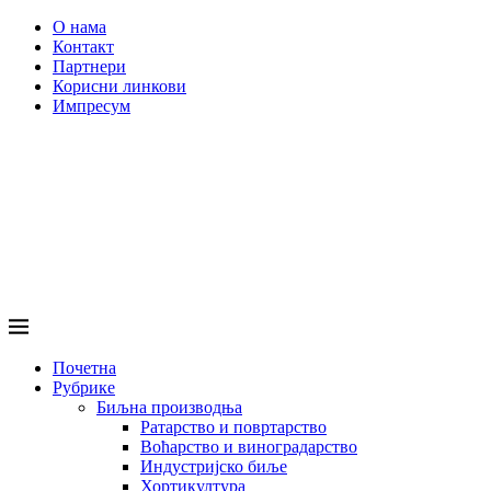
О нама
Контакт
Партнери
Корисни линкови
Импресум
Почетна
Рубрике
Биљна производња
Ратарство и повртарство
Воћарство и виноградарство
Индустријско биље
Хортикултура