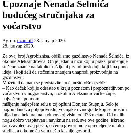
Upoznaje Nenada Šelmića
budućeg stručnjaka za
voćarstvo
Аутор:
dzonioff
28. јануар 2020.
28. јануар 2020.
Za ovaj broj Agrobiznisa, obišli smo gazdinstvo Nenada Šelmića, iz
okoline Aleksandrovca. On je jedan u nizu koji u praksi primenjuje
stečeno znanje na fakultetu. Nije ni prvi ni poslednji, koji ima puno
ideja, i koji želi da stečenim znanjem unapredi proizvodnju na
gazdinstvu.
Možete li da nam se predstavite i reći nešto više o sebi?
– Kao dečak koji je odrastao u kraju poznatom i prepoznatljivom po
voćarstvu i vinogradarstvu, u okolini Aleksandrovačke župe,
najvećem i po mom
mišljenju najlepšem selu u toj opštini Donjem Stupnju. Selo je
bogomdano za poljoprivredu, voćnjake i vinograde koji se prostiru
hiljadama hektara, na nadmorskoj visini od 333 metara. Od malih
nogu dobro vaspitavan i naviknut na rad, sve ove godine, iskreno
sam zavoleo ovaj posao, o čemu govori moje opredeljenje u toku
studija, a o kome ću vam nešto kasnije govoriti.