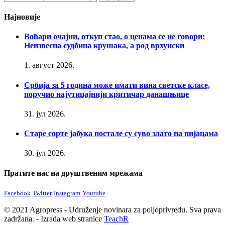
Најновије
Воћари очајни, откуп стао, о ценама се не говори:
Неизвесна судбина крушака, а род врхунски
1. август 2026.
Србија за 5 година може имати вина светске класе,
поручио најутицајнији критичар данашњице
31. јул 2026.
Старе сорте јабука постале су суво злато на пијацама
30. јул 2026.
Пратите нас на друштвеним мрежама
Facebook
Twitter
Instagram
Youtube
© 2021 Agropress - Udruženje novinara za poljoprivredu. Sva prava
zadržana. - Izrada web stranice
TeachR