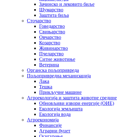
Зачинско и лековито биље
Шумарство
Заштита биља
Сточарство
Говедарство
Свињарство
Овчарство
Козарство
Живинарство
Пчеларство
Ситне животиње
Ветерина
Органска пољопривреда
Пољопривредна механизација
Лака
Тешка
Прикључне машине
Агроекологија и заштита животне средине
Обновљиви извори енергије (ОИЕ)
Екологија земљишта
Екологија вода
Агроекономија
Финансије
Аграрни буџет
Осигурање