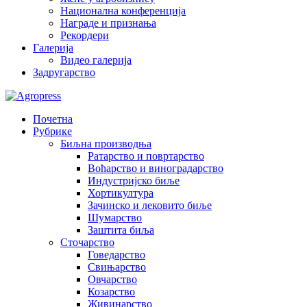
Национална конференција
Награде и признања
Рекордери
Галерија
Видео галерија
Задругарство
Почетна
Рубрике
Биљна производња
Ратарство и повртарство
Воћарство и виноградарство
Индустријско биље
Хортикултура
Зачинско и лековито биље
Шумарство
Заштита биља
Сточарство
Говедарство
Свињарство
Овчарство
Козарство
Живинарство