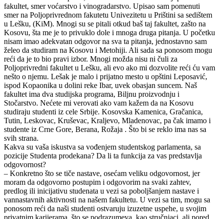
fakultet, smer voćarstvo i vinogradarstvo. Upisao sam pomenuti
smer na Poljoprivrednom fakutetu Univezitetu u Prištini sa sedištem
u Lešku, (KiM). Mnogi su se pitali otkud baš taj fakultet, zašto na
Kosovu, šta me je to privuklo dole i mnoga druga pitanja. U početku
nisam imao adekvatan odgovor na sva ta pitanja, jednostavno sam
želeo da studiram na Kosovu i Metohiji. Ali sada sa ponosom mogu
reći da je to bio pravi izbor. Mnogi možda nisu ni čuli za
Poljoprivredni fakultet u Lešku, ali evo ako mi dozvolite reći ću vam
nešto o njemu. Lešak je malo i prijatno mesto u opštini Leposavić,
ispod Kopaonika u dolini reke Ibar, uvek obasjan suncem. Naš
fakultet ima dva studijska programa, Biljnu proizvodnju i
Stočarstvo. Nećete mi verovati ako vam kažem da na Kosovu
studiraju studenti iz cele Srbije. Kosovska Kamenica, Gračanica,
Tutin, Leskovac, Kruševac, Kraljevo, Mladenovac, pa čak imamo i
studente iz Crne Gore, Berana, Rožaja . Što bi se reklo ima nas sa
svih strana.
Kakva su vaša iskustva sa vođenjem studentskog parlamenta, sa
pozicije Studenta prodekana? Da li ta funkcija za vas predstavlja
odgovornost?
– Konkretno što se tiče nastave, osećam veliku odgovornost, jer
moram da odgovorno postupim i odgovorim na svaki zahtev,
predlog ili inicijativu studenata u vezi sa poboljšanjem nastave i
vannastavnih aktivnosti na našem fakultetu. U vezi sa tim, mogu sa
ponosom reći da naši studenti ostvaruju izuzetne uspehe, u svojim
privatnim karijerama, što se podrazumeva, kao stručnjaci, ali pored