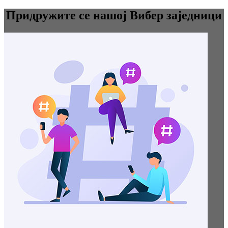
Придружите се нашој Вибер заједници