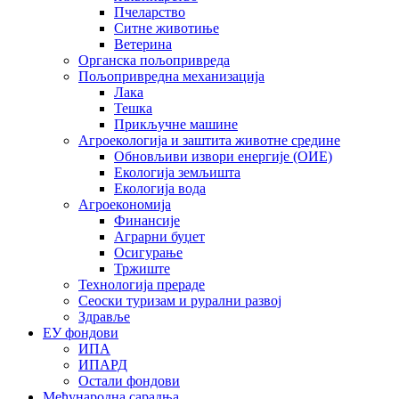
Пчеларство
Ситне животиње
Ветерина
Органска пољопривреда
Пољопривредна механизација
Лака
Тешка
Прикључне машине
Агроекологија и заштита животне средине
Обновљиви извори енергије (ОИЕ)
Екологија земљишта
Екологија вода
Агроекономија
Финансије
Аграрни буџет
Осигурање
Тржиште
Технологија прераде
Сеоски туризам и рурални развој
Здравље
ЕУ фондови
ИПА
ИПАРД
Остали фондови
Међународна сарадња