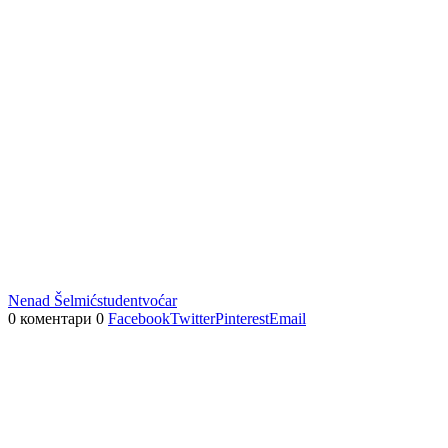
Nenad Šelmić
student
voćar
0 коментари
0
Facebook
Twitter
Pinterest
Email