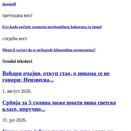
dzonioff
претходна вест
Evo kada počinje razmena merkantilnog kukuruza za junad
следећа вест
Mogu li voćari da se prilagode klimatskim promenama?
Srodni tekstovi
Воћари очајни, откуп стао, о ценама се не
говори: Неизвесна...
1. август 2026.
Србија за 5 година може имати вина светске
класе, поручио...
31. јул 2026.