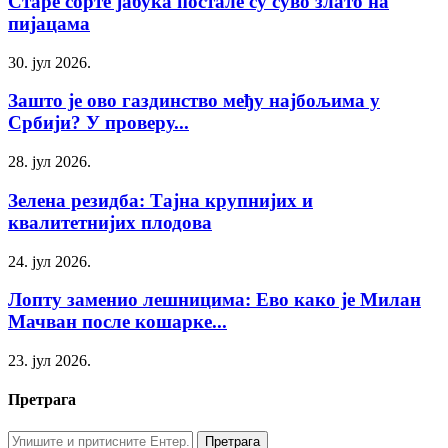
Старе сорте јабука постале су суво злато на
пијацама
30. јул 2026.
Зашто је ово газдинство међу најбољима у
Србији? У проверу...
28. јул 2026.
Зелена резидба: Тајна крупнијих и
квалитетнијих плодова
24. јул 2026.
Лопту заменио лешницима: Ево како је Милан
Мачван после кошарке...
23. јул 2026.
Претрага