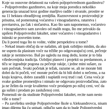
Koje su osnovne delatnosti na vašem poljoprivrednom gazdinstvu?
– Poljoprivredno gazdinstvo, na koje moja porodica nekoliko
generacija unazad kroz godine marljivo radile i stvarale, prostire se
na 11 hektara obradljivog zemljišta. Raznovrsnost u proizvodnji je
prisutna, od pomenutog voćarstva i vinogradarstva, ratarstva i
povrtarstva, pa čak i stočarstva. Kao što sam napomenuo, voćarstvo
i vinogradarstvo sam zavoleo od malih nogu, što me privuklo da
upišem Poljoprivredni fakultet, smer voćarstvo i vinogradarstvo i
istinski se posvetim tome.
Da li pored toga što to volite, vidite perspektivu u tome?
– Nekad imam običaj da se našalim, ali ipak ozbiljno mislim, da ako
ne uspem da plasiram voće na tržište po odgovarajućoj ceni, pečenje
rakije je neminovno. Baš po ugledu na mog dedu, kome je to bila
višedecenijska tradicija. Ozbiljni planovi i projekti su predamnom, a
tiču se izgradnje pogona za pečenje rakije, i jedne mini sušare, za
sam početak. Svaki početak je težak, razume se, ali ne morate biti
dobri da bi počeli, već morate početi da bi bili dobri u nečemu, a na
kraju krajeva, dobro zaradili i naplatili svoj trud i rad. Cena voća je
svake godine promenljiva i nimalo ne odgovara proizvođačima, zato
ja ne želim da svoje kvalitetno voće prodajem po nižoj ceni, već da
ga sušim i prodam po zasluženoj ceni.
Pomenuli ste da studirate Poljoprivredni fakultet, recite nam nesto
više o tome?
– Pa završetku srednje Poljoprivredne škole u Aleksandrovcu, nisam
imao dilemu šta ću upisati, odlučio sam da to bude Poljoprivredni