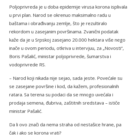
Poljoprivreda je u doba epidemije virusa korona isplivala
u prvi plan. Narod se okrenuo maksimalno radu u
baštama i obrađivanju zemlje, što je rezultiralo
rekordom u zasejanim površinama. Zvanični podatak
kaže da je u Srpskoj zasejano 20.000 hektara više nego
inače u ovom periodu, otkriva u intervjuu, za „Novosti“,
Boris Pašalić, ministar poljoprivrede, šumarstva i
vodoprivrede RS.
– Narod koji nikada nije sejao, sada jeste. Povećale su
se zasejane površine i kod, da kažem, profesionalnih
ratara. Sa terena su podaci da se mnogo uvećala i
prodaja semena, đubriva, zaštitnih sredstava – ističe
ministar Pašalić.
Da li ovo znači da nema straha od nestašice hrane, pa
čak i ako se korona vrati?