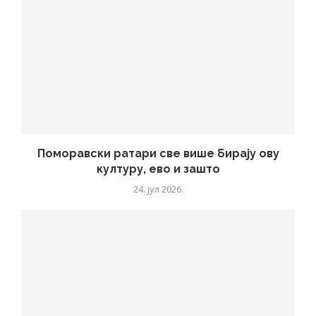
Поморавски ратари све више бирају ову
културу, ево и зашто
24. јул 2026.