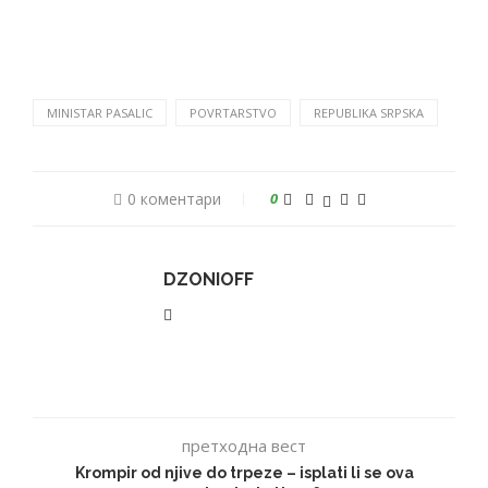
MINISTAR PASALIC
POVRTARSTVO
REPUBLIKA SRPSKA
0 коментари
0
DZONIOFF
претходна вест
Krompir od njive do trpeze – isplati li se ova