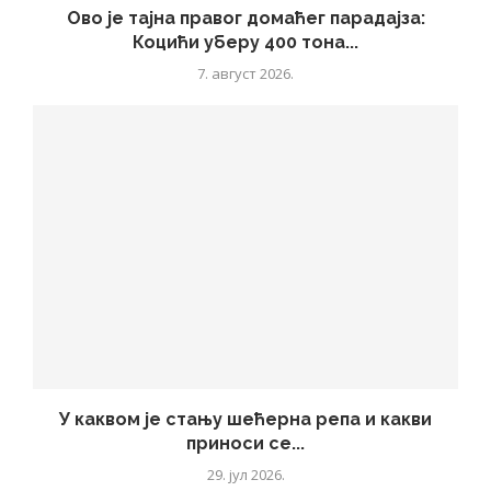
Ово је тајна правог домаћег парадајза:
Коцићи уберу 400 тона...
7. август 2026.
У каквом је стању шећерна репа и какви
приноси се...
29. јул 2026.