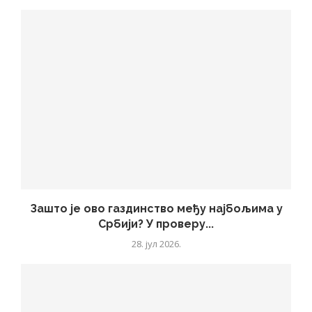
Зашто је ово газдинство међу најбољима у
Србији? У проверу...
28. јул 2026.