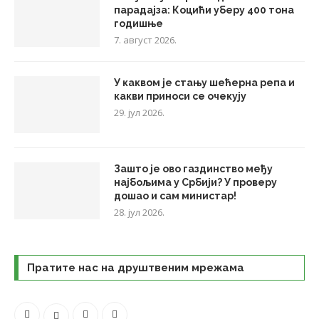
парадајза: Коцићи уберу 400 тона
годишње
7. август 2026.
У каквом је стању шећерна репа и
какви приноси се очекују
29. јул 2026.
Зашто је ово газдинство међу
најбољима у Србији? У проверу
дошао и сам министар!
28. јул 2026.
Пратите нас на друштвеним мрежама