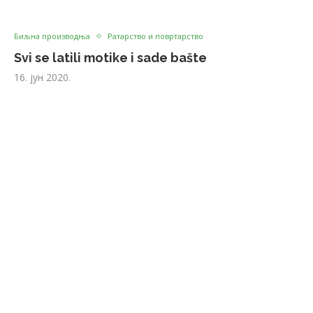
Биљна производња
Ратарство и повртарство
Svi se latili motike i sade bašte
16. јун 2020.