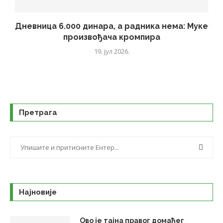
Дневница 6.000 динара, а радника нема: Муке
произвођача кромпира
19. јул 2026.
Претрага
Најновије
Ово је тајна правог домаћег