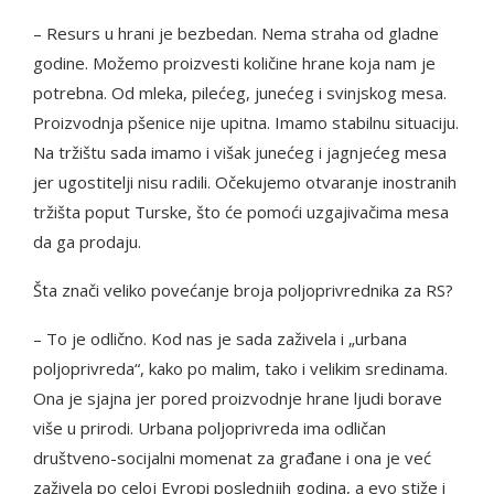
– Resurs u hrani je bezbedan. Nema straha od gladne
godine. Možemo proizvesti količine hrane koja nam je
potrebna. Od mleka, pilećeg, junećeg i svinjskog mesa.
Proizvodnja pšenice nije upitna. Imamo stabilnu situaciju.
Na tržištu sada imamo i višak junećeg i jagnjećeg mesa
jer ugostitelji nisu radili. Očekujemo otvaranje inostranih
tržišta poput Turske, što će pomoći uzgajivačima mesa
da ga prodaju.
Šta znači veliko povećanje broja poljoprivrednika za RS?
– To je odlično. Kod nas je sada zaživela i „urbana
poljoprivreda“, kako po malim, tako i velikim sredinama.
Ona je sjajna jer pored proizvodnje hrane ljudi borave
više u prirodi. Urbana poljoprivreda ima odličan
društveno-socijalni momenat za građane i ona je već
zaživela po celoj Evropi poslednjih godina, a evo stiže i