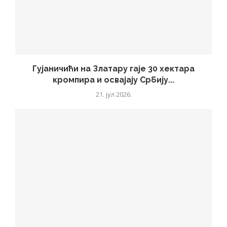
Гујаничићи на Златару гаје 30 хектара
кромпира и освајају Србију...
21. јул 2026.