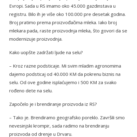
Evropi. Sada u RS imamo oko 45.000 gazdinstava u
registru. Bilo ih je više oko 100.000 pre desetak godina.
Broj pratimo prema proizvođačima mleka. Iako broj
mlekara pada, raste proizvodnja mleka, što govori da se
modernizuje proizvodnja.
Kako uopšte zadržati ljude na selu?
– Kroz razne podsticaje. Mi svim mladim agronomima
dajemo podsticaj od 40.000 KM da pokrenu biznis na
selu. Od ove godine isplaćujemo i 500 KM za svako
rođeno dete na selu.
Započelo je i brendiranje proizvoda iz RS?
– Tako je. Brendiramo geografsko poreklo. Završili smo
nevesinjski krompir, sada radimo na brendiranju
proizvoda od drenje u Drvaru.