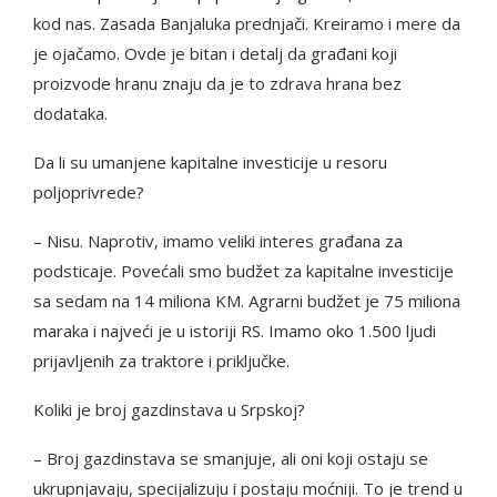
kod nas. Zasada Banjaluka prednjači. Kreiramo i mere da
je ojačamo. Ovde je bitan i detalj da građani koji
proizvode hranu znaju da je to zdrava hrana bez
dodataka.
Da li su umanjene kapitalne investicije u resoru
poljoprivrede?
– Nisu. Naprotiv, imamo veliki interes građana za
podsticaje. Povećali smo budžet za kapitalne investicije
sa sedam na 14 miliona KM. Agrarni budžet je 75 miliona
maraka i najveći je u istoriji RS. Imamo oko 1.500 ljudi
prijavljenih za traktore i priključke.
Koliki je broj gazdinstava u Srpskoj?
– Broj gazdinstava se smanjuje, ali oni koji ostaju se
ukrupnjavaju, specijalizuju i postaju moćniji. To je trend u