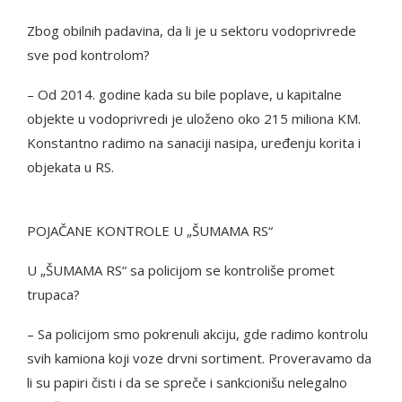
Zbog obilnih padavina, da li je u sektoru vodoprivrede
sve pod kontrolom?
– Od 2014. godine kada su bile poplave, u kapitalne
objekte u vodoprivredi je uloženo oko 215 miliona KM.
Konstantno radimo na sanaciji nasipa, uređenju korita i
objekata u RS.
POJAČANE KONTROLE U „ŠUMAMA RS“
U „ŠUMAMA RS“ sa policijom se kontroliše promet
trupaca?
– Sa policijom smo pokrenuli akciju, gde radimo kontrolu
svih kamiona koji voze drvni sortiment. Proveravamo da
li su papiri čisti i da se spreče i sankcionišu nelegalno