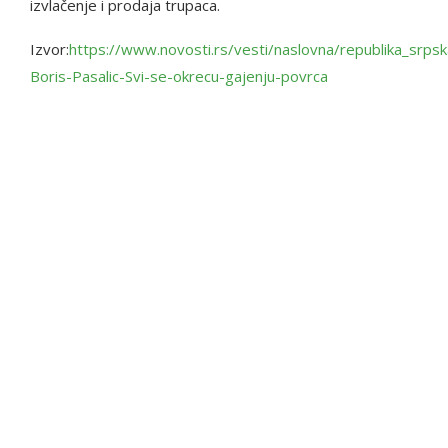
izvlačenje i prodaja trupaca.
Izvor:
https://www.novosti.rs/vesti/naslovna/republika_srps
Boris-Pasalic-Svi-se-okrecu-gajenju-povrca