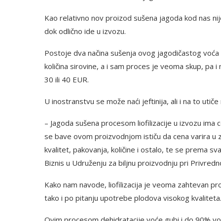
Kao relativno nov proizod sušena jagoda kod nas nij
dok odlično ide u izvozu.
Postoje dva načina sušenja ovog jagodičastog voća l
količina sirovine, a i sam proces je veoma skup, pa 
30 ili 40 EUR.
U inostranstvu se može naći jeftinija, ali i na to utiče
– Jagoda sušena procesom liofilizacije u izvozu ima
se bave ovom proizvodnjom ističu da cena varira u z
kvalitet, pakovanja, količine i ostalo, te se prema 
Biznis u Udruženju za biljnu proizvodnju pri Privredn
Kako nam navode, liofilizacija je veoma zahtevan pr
tako i po pitanju upotrebe plodova visokog kvaliteta
Ovim procesom dehidratacije voće gubi i do 90% vode