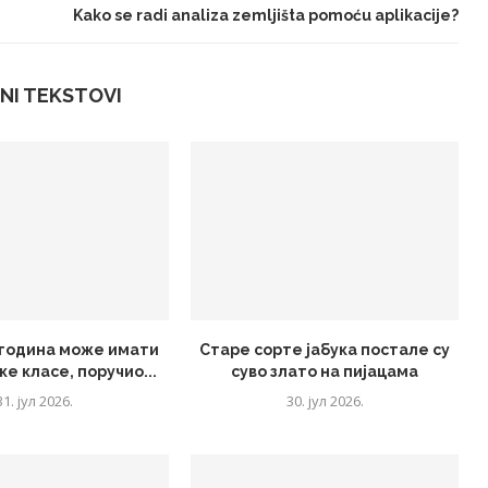
Kako se radi analiza zemljišta pomoću aplikacije?
NI TEKSTOVI
5 година може имати
Старе сорте јабука постале су
ке класе, поручио...
суво злато на пијацама
31. јул 2026.
30. јул 2026.