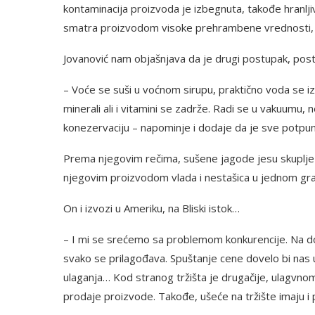
kontaminacija proizvoda je izbegnuta, takođe hranlji
smatra proizvodom visoke prehrambene vrednosti, is
Jovanović nam objašnjava da je drugi postupak, postu
– Voće se suši u voćnom sirupu, praktično voda se izvl
minerali ali i vitamini se zadrže. Radi se u vakuumu, 
konezervaciju – napominje i dodaje da je sve potpun
Prema njegovim rečima, sušene jagode jesu skuplje a
njegovim proizvodom vlada i nestašica u jednom gra
On i izvozi u Ameriku, na Bliski istok…
– I mi se srećemo sa problemom konkurencije. Na doma
svako se prilagođava. Spuštanje cene dovelo bi nas
ulaganja… Kod stranog tržišta je drugačije, ulagvnom j
prodaje proizvode. Takođe, ušeće na tržište imaju i p