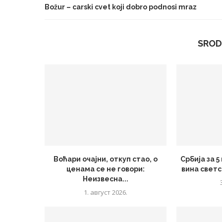
Božur – carski cvet koji dobro podnosi mraz
SROD
Воћари очајни, откуп стао, о
Србија за 
ценама се не говори:
вина светс
Неизвесна...
1. август 2026.