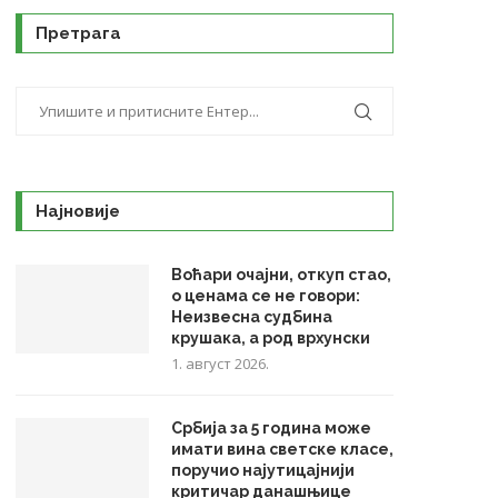
Претрага
Најновије
Воћари очајни, откуп стао,
о ценама се не говори:
Неизвесна судбина
крушака, а род врхунски
1. август 2026.
Србија за 5 година може
имати вина светске класе,
поручио најутицајнији
критичар данашњице