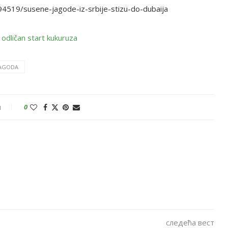
94519/susene-jagode-iz-srbije-stizu-do-dubaija
JAGODA
и
0
следећа вест