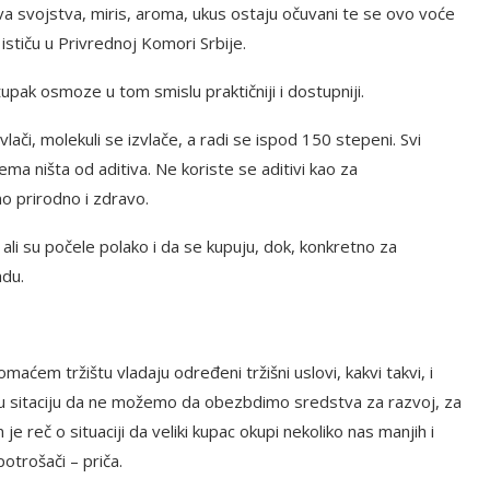
va svojstva, miris, aroma, ukus ostaju očuvani te se ovo voće
tiču u Privrednoj Komori Srbije.
pak osmoze u tom smislu praktičniji i dostupniji.
ači, molekuli se izvlače, a radi se ispod 150 stepeni. Svi
nema ništa od aditiva. Ne koriste se aditivi kao za
o prirodno i zdravo.
li su počele polako i da se kupuju, dok, konkretno za
du.
ćem tržištu vladaju određeni tržišni uslovi, kakvi takvi, i
 u sitaciju da ne možemo da obezbdimo sredstva za razvoj, za
e reč o situaciji da veliki kupac okupi nekoliko nas manjih i
otrošači – priča.