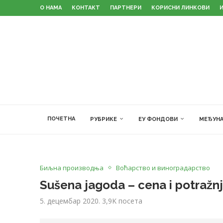
О НАМА
КОНТАКТ
ПАРТНЕРИ
КОРИСНИ ЛИНКОВИ
ПОЧЕТНА
РУБРИКЕ
ЕУ ФОНДОВИ
МЕЂУНА
Биљна производња
Воћарство и виноградарство
Sušena jagoda – cena i potražn
5. децембар 2020.
3,9K
посета