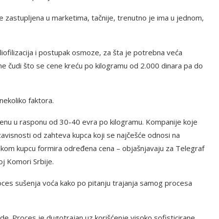
e zastupljena u marketima, tačnije, trenutno je ima u jednom,
iofilizacija i postupak osmoze, za šta je potrebna veća
i ne čudi što se cene kreću po kilogramu od 2.000 dinara pa do
 nekoliko faktora.
 cenu u rasponu od 30-40 evra po kilogramu. Kompanije koje
avisnosti od zahteva kupca koji se najčešće odnosi na
svakom kupcu formira određena cena – objašnjavaju za Telegraf
oj Komori Srbije.
oces sušenja voća kako po pitanju trajanja samog procesa
.
. Proces je dugotrajan uz korišćenje visoko sofisticirane