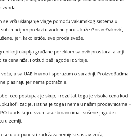
oizvoda.
m se vrši uklanjanje vlage pomoću vakumskog sistema u
d sublimacijom prelazi u vodenu paru – kaže Goran Đaković,
ušene, jer, kako ističe, sve proda sveže.
rupi koji okuplja građane poreklom sa ovih prostora, a koji
 ta cena niža, i otkud baš jagode iz Srbije.
stog voća, a sa UAE imamo i sporazum o saradnji. Proizvođačima
i ne plasiraju jer nema potražnje.
obe, ceo postupak je skup, i rezultat toga je visoka cena kod
u liofilizacije, i istina je toga i nema u našim prodavnicama –
PO foods koji u svom asortimanu ima i sušene jagode i
u u zemlji.
o se u potpunosti zadržava hemijski sastav voća,