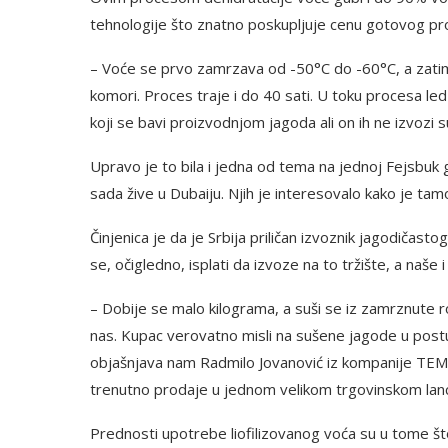
tehnologije što znatno poskupljuje cenu gotovog pr
– Voće se prvo zamrzava od -50°C do -60°C, a zati
komori. Proces traje i do 40 sati. U toku procesa le
koji se bavi proizvodnjom jagoda ali on ih ne izvozi s
Upravo je to bila i jedna od tema na jednoj Fejsbuk g
sada žive u Dubaiju. Njih je interesovalo kako je tamo
Činjenica je da je Srbija priličan izvoznik jagodiča
se, očigledno, isplati da izvoze na to tržište, a naše 
– Dobije se malo kilograma, a suši se iz zamrznute r
nas. Kupac verovatno misli na sušene jagode u postupk
objašnjava nam Radmilo Jovanović iz kompanije TEM
trenutno prodaje u jednom velikom trgovinskom lanc
Prednosti upotrebe liofilizovanog voća su u tome št