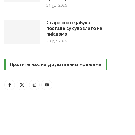
31. јул 2026.
Старе сорте јабука
постале су суво злато на
пијацама
30. јул 2026.
Пратите нас на друштвеним мрежама