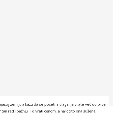
 našoj zemlji, a kažu da se početna ulaganja vrate već od prve
tan rad i pažnju. To vrati cenom, a naročito ona sušena.