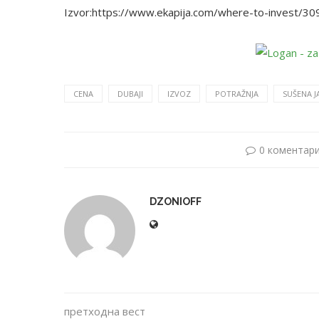
Izvor:https://www.ekapija.com/where-to-invest/30
CENA
DUBAJI
IZVOZ
POTRAŽNJA
SUŠENA 
0 коментар
DZONIOFF
претходна вест