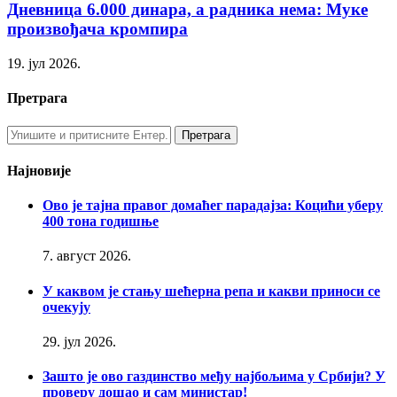
Дневница 6.000 динара, а радника нема: Муке
произвођача кромпира
19. јул 2026.
Претрага
Најновије
Ово је тајна правог домаћег парадајза: Коцићи уберу
400 тона годишње
7. август 2026.
У каквом је стању шећерна репа и какви приноси се
очекују
29. јул 2026.
Зашто је ово газдинство међу најбољима у Србији? У
проверу дошао и сам министар!