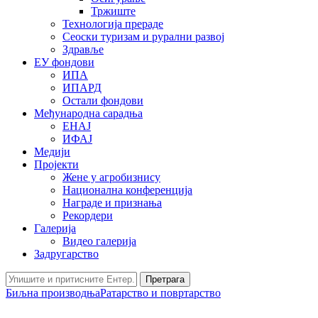
Тржиште
Технологија прераде
Сеоски туризам и рурални развој
Здравље
ЕУ фондови
ИПА
ИПАРД
Остали фондови
Међународна сарадња
ЕНАЈ
ИФАЈ
Медији
Пројекти
Жене у агробизнису
Национална конференција
Награде и признања
Рекордери
Галерија
Видео галерија
Задругарство
Претрага
Биљна производња
Ратарство и повртарство