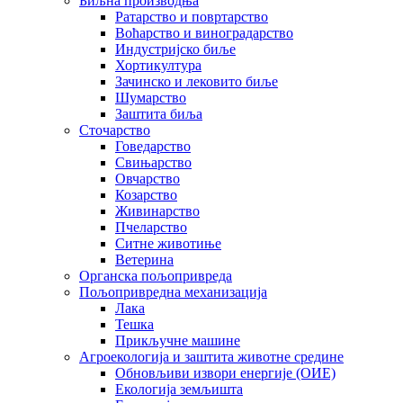
Биљна производња
Ратарство и повртарство
Воћарство и виноградарство
Индустријско биље
Хортикултура
Зачинско и лековито биље
Шумарство
Заштита биља
Сточарство
Говедарство
Свињарство
Овчарство
Козарство
Живинарство
Пчеларство
Ситне животиње
Ветерина
Органска пољопривреда
Пољопривредна механизација
Лака
Тешка
Прикључне машине
Агроекологија и заштита животне средине
Обновљиви извори енергије (ОИЕ)
Екологија земљишта