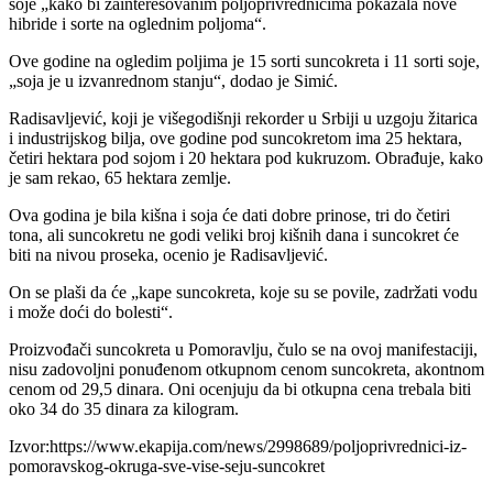
soje „kako bi zainteresovanim poljoprivrednicima pokazala nove
hibride i sorte na oglednim poljoma“.
Ove godine na ogledim poljima je 15 sorti suncokreta i 11 sorti soje,
„soja je u izvanrednom stanju“, dodao je Simić.
Radisavljević, koji je višegodišnji rekorder u Srbiji u uzgoju žitarica
i industrijskog bilja, ove godine pod suncokretom ima 25 hektara,
četiri hektara pod sojom i 20 hektara pod kukruzom. Obrađuje, kako
je sam rekao, 65 hektara zemlje.
Ova godina je bila kišna i soja će dati dobre prinose, tri do četiri
tona, ali suncokretu ne godi veliki broj kišnih dana i suncokret će
biti na nivou proseka, ocenio je Radisavljević.
On se plaši da će „kape suncokreta, koje su se povile, zadržati vodu
i može doći do bolesti“.
Proizvođači suncokreta u Pomoravlju, čulo se na ovoj manifestaciji,
nisu zadovoljni ponuđenom otkupnom cenom suncokreta, akontnom
cenom od 29,5 dinara. Oni ocenjuju da bi otkupna cena trebala biti
oko 34 do 35 dinara za kilogram.
Izvor:https://www.ekapija.com/news/2998689/poljoprivrednici-iz-
pomoravskog-okruga-sve-vise-seju-suncokret