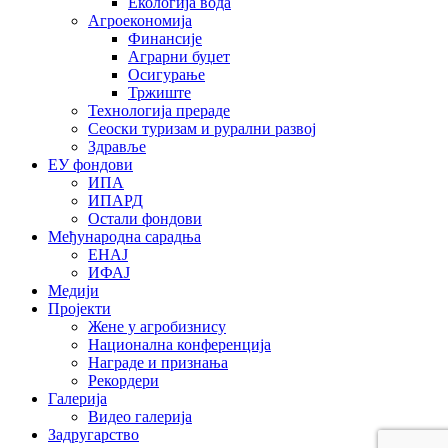
Екологија вода
Агроекономија
Финансије
Аграрни буџет
Осигурање
Тржиште
Технологија прераде
Сеоски туризам и рурални развој
Здравље
ЕУ фондови
ИПА
ИПАРД
Остали фондови
Међународна сарадња
ЕНАЈ
ИФАЈ
Медији
Пројекти
Жене у агробизнису
Национална конференција
Награде и признања
Рекордери
Галерија
Видео галерија
Задругарство