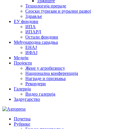
Тржиште
Технологија прераде
Сеоски туризам и рурални развој
Здравље
ЕУ фондови
ИПА
ИПАРД
Остали фондови
Међународна сарадња
ЕНАЈ
ИФАЈ
Медији
Пројекти
Жене у агробизнису
Национална конференција
Награде и признања
Рекордери
Галерија
Видео галерија
Задругарство
Почетна
Рубрике