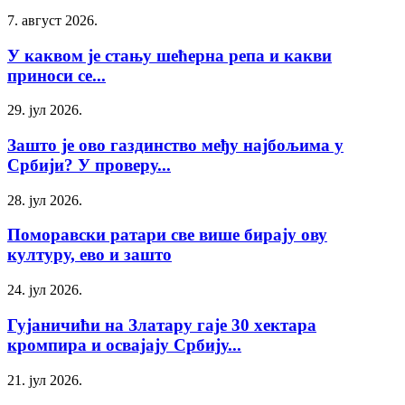
7. август 2026.
У каквом је стању шећерна репа и какви
приноси се...
29. јул 2026.
Зашто је ово газдинство међу најбољима у
Србији? У проверу...
28. јул 2026.
Поморавски ратари све више бирају ову
културу, ево и зашто
24. јул 2026.
Гујаничићи на Златару гаје 30 хектара
кромпира и освајају Србију...
21. јул 2026.