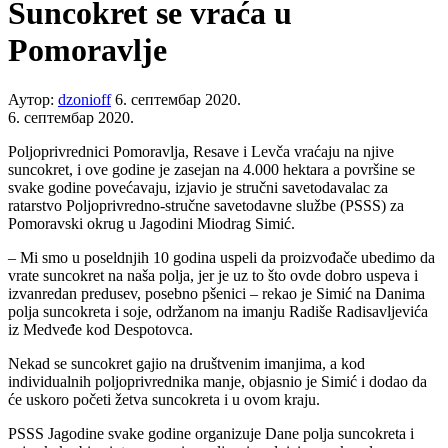
Suncokret se vraća u
Pomoravlje
Аутор:
dzonioff
6. септембар 2020.
6. септембар 2020.
Poljoprivrednici Pomoravlja, Resave i Levča vraćaju na njive
suncokret, i ove godine je zasejan na 4.000 hektara a površine se
svake godine povećavaju, izjavio je stručni savetodavalac za
ratarstvo Poljoprivredno-stručne savetodavne službe (PSSS) za
Pomoravski okrug u Jagodini Miodrag Simić.
– Mi smo u poseldnjih 10 godina uspeli da proizvođače ubedimo da
vrate suncokret na naša polja, jer je uz to što ovde dobro uspeva i
izvanredan predusev, posebno pšenici – rekao je Simić na Danima
polja suncokreta i soje, održanom na imanju Radiše Radisavljevića
iz Medveđe kod Despotovca.
Nekad se suncokret gajio na društvenim imanjima, a kod
individualnih poljoprivrednika manje, objasnio je Simić i dodao da
će uskoro početi žetva suncokreta i u ovom kraju.
PSSS Jagodine svake godine organizuje Dane polja suncokreta i