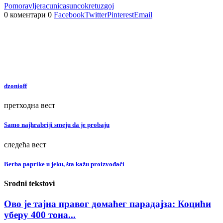
Pomoravlje
racunica
suncokret
uzgoj
0 коментари
0
Facebook
Twitter
Pinterest
Email
dzonioff
претходна вест
Samo najhrabriji smeju da je probaju
следећа вест
Berba paprike u jeku, šta kažu proizvođači
Srodni tekstovi
Ово је тајна правог домаћег парадајза: Коцићи
уберу 400 тона...