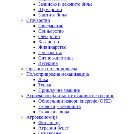
Зачинско и лековито биље
Шумарство
Заштита биља
Сточарство
Говедарство
Свињарство
Овчарство
Козарство
Живинарство
Пчеларство
Ситне животиње
Ветерина
Органска пољопривреда
Пољопривредна механизација
Лака
Тешка
Прикључне машине
Агроекологија и заштита животне средине
Обновљиви извори енергије (ОИЕ)
Екологија земљишта
Екологија вода
Агроекономија
Финансије
Аграрни буџет
Осигурање