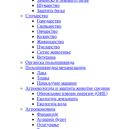
Зачинско и лековито биље
Шумарство
Заштита биља
Сточарство
Говедарство
Свињарство
Овчарство
Козарство
Живинарство
Пчеларство
Ситне животиње
Ветерина
Органска пољопривреда
Пољопривредна механизација
Лака
Тешка
Прикључне машине
Агроекологија и заштита животне средине
Обновљиви извори енергије (ОИЕ)
Екологија земљишта
Екологија вода
Агроекономија
Финансије
Аграрни буџет
Осигурање