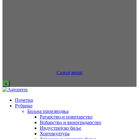
Сазнај више
x
Почетна
Рубрике
Биљна производња
Ратарство и повртарство
Воћарство и виноградарство
Индустријско биље
Хортикултура