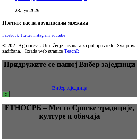
28. јул 2026.
Пратите нас на друштвеним мрежама
Facebook
Twitter
Instagram
Youtube
© 2021 Agropress - Udruženje novinara za poljoprivredu. Sva prava
zadržana. - Izrada web stranice
TeachR
Придружите се нашој Вибер заједници
Вибер заједница
x
ЕТНОСРБ – Место Српске традиције,
културе и обичаја