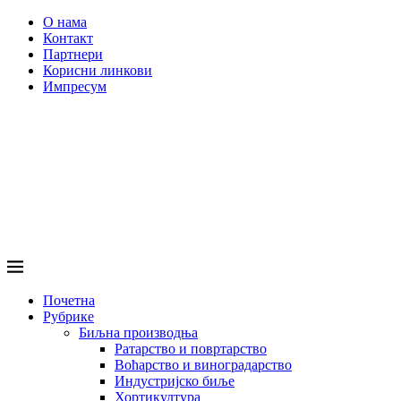
О нама
Контакт
Партнери
Корисни линкови
Импресум
Почетна
Рубрике
Биљна производња
Ратарство и повртарство
Воћарство и виноградарство
Индустријско биље
Хортикултура