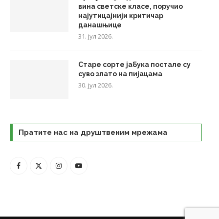
вина светске класе, поручио
најутицајнији критичар
данашњице
31. јул 2026.
Старе сорте јабука постале су
суво злато на пијацама
30. јул 2026.
Пратите нас на друштвеним мрежама