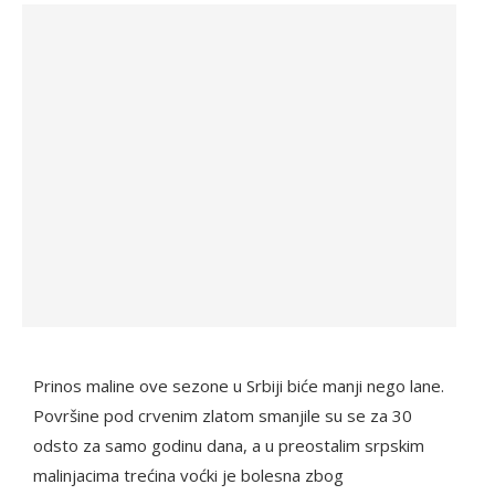
Prinos maline ove sezone u Srbiji biće manji nego lane.
Površine pod crvenim zlatom smanjile su se za 30
odsto za samo godinu dana, a u preostalim srpskim
malinjacima trećina voćki je bolesna zbog