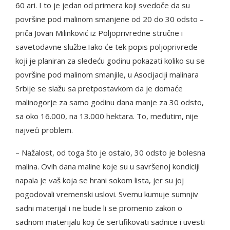
60 ari. I to je jedan od primera koji svedoče da su
površine pod malinom smanjene od 20 do 30 odsto –
priča Jovan Milinković iz Poljoprivredne stručne i
savetodavne službe.Iako će tek popis poljoprivrede
koji je planiran za sledeću godinu pokazati koliko su se
površine pod malinom smanjile, u Asocijaciji malinara
Srbije se slažu sa pretpostavkom da je domaće
malinogorje za samo godinu dana manje za 30 odsto,
sa oko 16.000, na 13.000 hektara. To, međutim, nije
najveći problem.
– Nažalost, od toga što je ostalo, 30 odsto je bolesna
malina. Ovih dana maline koje su u savršenoj kondiciji
napala je vaš koja se hrani sokom lista, jer su joj
pogodovali vremenski uslovi. Svemu kumuje sumnjiv
sadni materijal i ne bude li se promenio zakon o
sadnom materijalu koji će sertifikovati sadnice i uvesti