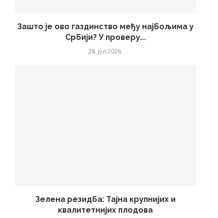
Зашто је ово газдинство међу најбољима у
Србији? У проверу...
28. јул 2026.
Зелена резидба: Тајна крупнијих и
квалитетнијих плодова