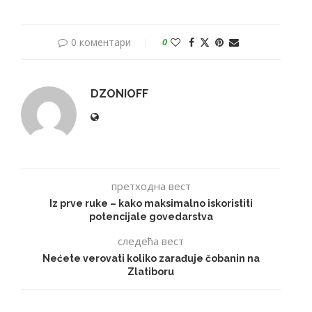
0 коментари
0
DZONIOFF
претходна вест
Iz prve ruke – kako maksimalno iskoristiti
potencijale govedarstva
следећа вест
Nećete verovati koliko zarađuje čobanin na
Zlatiboru