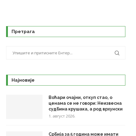
Претрага
Најновије
Воћари очајни, откуп стао, о
ценама се не говори: Неизвесна
судбина крушака, а род врхунски
1. август 2026.
Србија за 5 година може имати