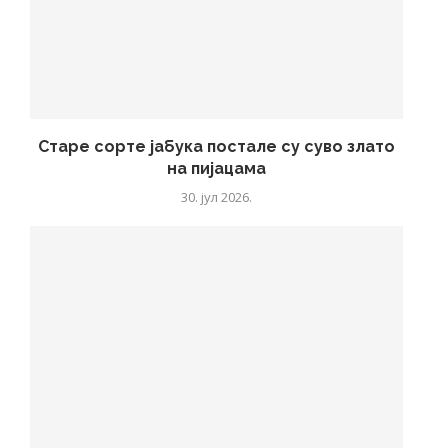
Старе сорте јабука постале су суво злато
на пијацама
30. јул 2026.