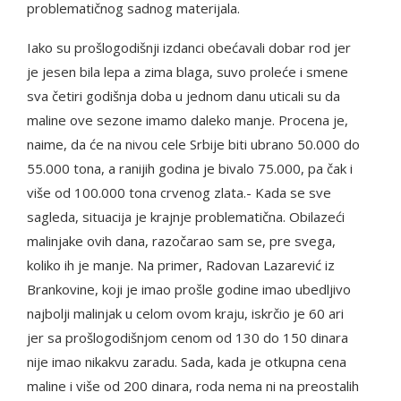
problematičnog sadnog materijala.
Iako su prošlogodišnji izdanci obećavali dobar rod jer
je jesen bila lepa a zima blaga, suvo proleće i smene
sva četiri godišnja doba u jednom danu uticali su da
maline ove sezone imamo daleko manje. Procena je,
naime, da će na nivou cele Srbije biti ubrano 50.000 do
55.000 tona, a ranijih godina je bivalo 75.000, pa čak i
više od 100.000 tona crvenog zlata.- Kada se sve
sagleda, situacija je krajnje problematična. Obilazeći
malinjake ovih dana, razočarao sam se, pre svega,
koliko ih je manje. Na primer, Radovan Lazarević iz
Brankovine, koji je imao prošle godine imao ubedljivo
najbolji malinjak u celom ovom kraju, iskrčio je 60 ari
jer sa prošlogodišnjom cenom od 130 do 150 dinara
nije imao nikakvu zaradu. Sada, kada je otkupna cena
maline i više od 200 dinara, roda nema ni na preostalih