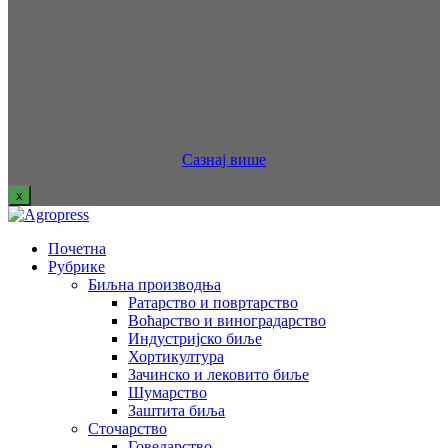
Сазнај више
x
Почетна
Рубрике
Биљна производња
Ратарство и повртарство
Воћарство и виноградарство
Индустријско биље
Хортикултура
Зачинско и лековито биље
Шумарство
Заштита биља
Сточарство
Говедарство