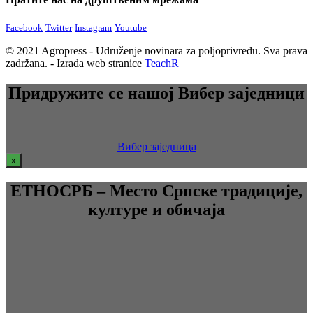
Facebook
Twitter
Instagram
Youtube
© 2021 Agropress - Udruženje novinara za poljoprivredu. Sva prava
zadržana. - Izrada web stranice
TeachR
Придружите се нашој Вибер заједници
Вибер заједница
x
ЕТНОСРБ – Место Српске традиције,
културе и обичаја