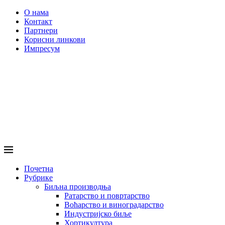
О нама
Контакт
Партнери
Корисни линкови
Импресум
Почетна
Рубрике
Биљна производња
Ратарство и повртарство
Воћарство и виноградарство
Индустријско биље
Хортикултура