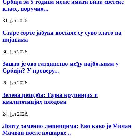
Србија за 5 година може имати вина светске
класе, поручио...
31. јул 2026.
Старе сорте јабука постале су суво злато на
пијацама
30. јул 2026.
Зашто је ово газдинство међу најбољима у
Србији? У проверу...
28. јул 2026.
Зелена резидба: Тајна крупнијих и
квалитетнијих плодова
24. јул 2026.
Лопту заменио лешницима: Ево како је Милан
Мачван после кошарке...