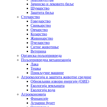
Зачинско и лековито биље
Шумарство
Заштита биља
Сточарство
Говедарство
Свињарство
Овчарство
Козарство
Живинарство
Пчеларство
Ситне животиње
Ветерина
Органска пољопривреда
Пољопривредна механизација
Лака
Тешка
Прикључне машине
Агроекологија и заштита животне средине
Обновљиви извори енергије (ОИЕ)
Екологија земљишта
Екологија вода
Агроекономија
Финансије
Аграрни буџет