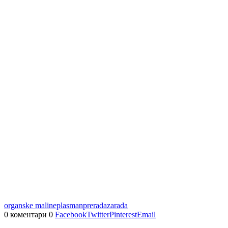
organske maline
plasman
prerada
zarada
0 коментари
0
Facebook
Twitter
Pinterest
Email