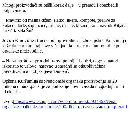
Mnogi proizvođači su otišli korak dalje – u preradu i obezbedili
bolju zaradu.
– Pravimo od malina džem, slatko, likere, kompote, prelive za
kolače i torte, sapunčiće, kreme, maske, kozmetiku – navodi Biljana
Lazić iz sela Žuč.
Jovica Đinović iz stručne poljoprivredne službe Opštine Kuršumlija
kaže da je u tom kraju sve više ljudi koji rade malinu po principu
organske proizvodnje.
– Ne samo što su prirodni uslovi povoljni i dobri, nego je narod
iskoristio te uslove, naravno u saradnji sa otkupljivačima,
prerađivačima – objašnjava Đinović.
Opština Kuršumlija subvencioniše organsku proizvodnju sa 20
miliona dinara godišnje za podizanje novih zasada i izgradnju mini
hladnjača.
Izvor:
https://www.ekapija.com/where-to-invest/2934458/cena-
organske-maline-iz-kursumlije-200-dinara-jos-veca-zarada-u-preradi