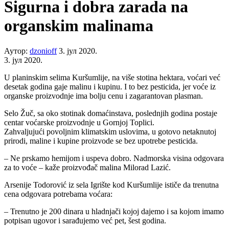
Sigurna i dobra zarada na
organskim malinama
Аутор:
dzonioff
3. јул 2020.
3. јул 2020.
U planinskim selima Kuršumlije, na više stotina hektara, voćari već
desetak godina gaje malinu i kupinu. I to bez pesticida, jer voće iz
organske proizvodnje ima bolju cenu i zagarantovan plasman.
Selo Žuč, sa oko stotinak domaćinstava, poslednjih godina postaje
centar voćarske proizvodnje u Gornjoj Toplici.
Zahvaljujući povoljnim klimatskim uslovima, u gotovo netaknutoj
prirodi, maline i kupine proizvode se bez upotrebe pesticida.
– Ne prskamo hemijom i uspeva dobro. Nadmorska visina odgovara
za to voće – kaže proizvođač malina Milorad Lazić.
Arsenije Todorović iz sela Igrište kod Kuršumlije ističe da trenutna
cena odgovara potrebama voćara:
– Trenutno je 200 dinara u hladnjači kojoj dajemo i sa kojom imamo
potpisan ugovor i sarađujemo već pet, šest godina.