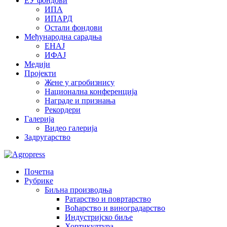
ЕУ фондови
ИПА
ИПАРД
Остали фондови
Међународна сарадња
ЕНАЈ
ИФАЈ
Медији
Пројекти
Жене у агробизнису
Национална конференција
Награде и признања
Рекордери
Галерија
Видео галерија
Задругарство
Почетна
Рубрике
Биљна производња
Ратарство и повртарство
Воћарство и виноградарство
Индустријско биље
Хортикултура