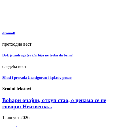
dzonioff
претходна вест
Dok je zadruga(ra), Srbija ne treba da brine!
следећа вест
Silosi i prerada žita siguran i isplativ posao
Srodni tekstovi
Воћари очајни, откуп стао, о ценама се не
говори: Неизвесна...
1. август 2026.