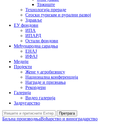
Тржиште
Технологија прераде
Сеоски туризам и рурални развој
Здравље
ЕУ фондови
ИПА
ИПАРД
Остали фондови
Међународна сарадња
ЕНАЈ
ИФАЈ
Медији
Пројекти
Жене у агробизнису
Национална конференција
Награде и признања
Рекордери
Галерија
Видео галерија
Задругарство
Претрага
Биљна производња
Воћарство и виноградарство