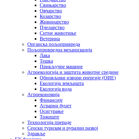
Свињарство
Овчарство
Козарство
Живинарство
Пчеларство
Ситне животиње
Ветерина
Органска пољопривреда
Пољопривредна механизација
Лака
Тешка
Прикључне машине
Агроекологија и заштита животне средине
Обновљиви извори енергије (ОИЕ)
Екологија земљишта
Екологија вода
Агроекономија
Финансије
Аграрни буџет
Осигурање
Тржиште
Технологија прераде
Сеоски туризам и рурални развој
Здравље