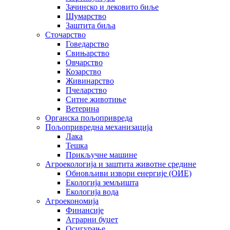
Зачинско и лековито биље
Шумарство
Заштита биља
Сточарство
Говедарство
Свињарство
Овчарство
Козарство
Живинарство
Пчеларство
Ситне животиње
Ветерина
Органска пољопривреда
Пољопривредна механизација
Лака
Тешка
Прикључне машине
Агроекологија и заштита животне средине
Обновљиви извори енергије (ОИЕ)
Екологија земљишта
Екологија вода
Агроекономија
Финансије
Аграрни буџет
Осигурање