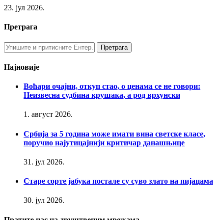
23. јул 2026.
Претрага
Најновије
Воћари очајни, откуп стао, о ценама се не говори:
Неизвесна судбина крушака, а род врхунски
1. август 2026.
Србија за 5 година може имати вина светске класе,
поручио најутицајнији критичар данашњице
31. јул 2026.
Старе сорте јабука постале су суво злато на пијацама
30. јул 2026.
Пратите нас на друштвеним мрежама