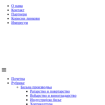
О нама
Контакт
Партнери
Корисни линкови
Импресум
Почетна
Рубрике
Биљна производња
Ратарство и повртарство
Воћарство и виноградарство
Индустријско биље
Хортикултура