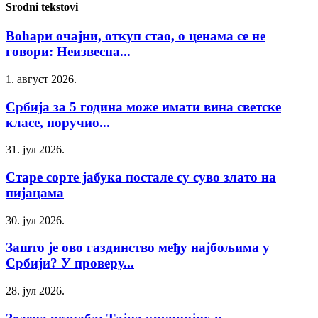
Srodni tekstovi
Воћари очајни, откуп стао, о ценама се не
говори: Неизвесна...
1. август 2026.
Србија за 5 година може имати вина светске
класе, поручио...
31. јул 2026.
Старе сорте јабука постале су суво злато на
пијацама
30. јул 2026.
Зашто је ово газдинство међу најбољима у
Србији? У проверу...
28. јул 2026.