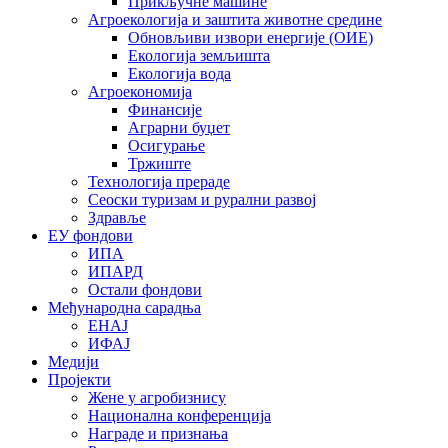
Прикључне машине
Агроекологија и заштита животне средине
Обновљиви извори енергије (ОИЕ)
Екологија земљишта
Екологија вода
Агроекономија
Финансије
Аграрни буџет
Осигурање
Тржиште
Технологија прераде
Сеоски туризам и рурални развој
Здравље
ЕУ фондови
ИПА
ИПАРД
Остали фондови
Међународна сарадња
ЕНАЈ
ИФАЈ
Медији
Пројекти
Жене у агробизнису
Национална конференција
Награде и признања