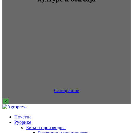
Сазнај више
x
Почетна
Рубрике
Биљна производња
Ратарство и повртарство