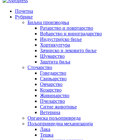
Почетна
Рубрике
Биљна производња
Ратарство и повртарство
Воћарство и виноградарство
Индустријско биље
Хортикултура
Зачинско и лековито биље
Шумарство
Заштита биља
Сточарство
Говедарство
Свињарство
Овчарство
Козарство
Живинарство
Пчеларство
Ситне животиње
Ветерина
Органска пољопривреда
Пољопривредна механизација
Лака
Тешка