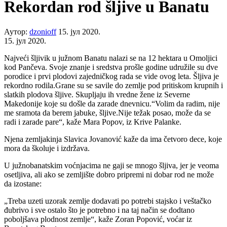
Rekordan rod šljive u Banatu
Аутор:
dzonioff
15. јул 2020.
15. јул 2020.
Najveći šljivik u južnom Banatu nalazi se na 12 hektara u Omoljici
kod Pančeva. Svoje znanje i sredstva prošle godine udružile su dve
porodice i prvi plodovi zajedničkog rada se vide ovog leta. Šljiva je
rekordno rodila.Grane su se savile do zemlje pod pritiskom krupnih i
slatkih plodova šljive. Skupljaju ih vredne žene iz Severne
Makedonije koje su došle da zarade dnevnicu.“Volim da radim, nije
me sramota da berem jabuke, šljive.Nije težak posao, može da se
radi i zarade pare“, kaže Mara Popov, iz Krive Palanke.
Njena zemljakinja Slavica Jovanović kaže da ima četvoro dece, koje
mora da školuje i izdržava.
U južnobanatskim voćnjacima ne gaji se mnogo šljiva, jer je veoma
osetljiva, ali ako se zemljište dobro pripremi ni dobar rod ne može
da izostane:
„Treba uzeti uzorak zemlje dodavati po potrebi stajsko i veštačko
đubrivo i sve ostalo što je potrebno i na taj način se dodtano
poboljšava plodnost zemlje“, kaže Zoran Popović, voćar iz