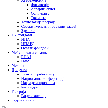
Агроекономија
Финансије
Аграрни буџет
Осигурање
Тржиште
Технологија прераде
Сеоски туризам и рурални развој
Здравље
ЕУ фондови
ИПА
ИПАРД
Остали фондови
Међународна сарадња
ЕНАЈ
ИФАЈ
Медији
Пројекти
Жене у агробизнису
Национална конференција
Награде и признања
Рекордери
Галерија
Видео галерија
Задругарство