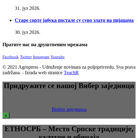
31. јул 2026.
Старе сорте јабука постале су суво злато на пијацама
30. јул 2026.
Пратите нас на друштвеним мрежама
Facebook
Twitter
Instagram
Youtube
© 2021 Agropress - Udruženje novinara za poljoprivredu. Sva prava
zadržana. - Izrada web stranice
TeachR
Придружите се нашој Вибер заједници
Вибер заједница
x
ЕТНОСРБ – Место Српске традиције,
културе и обичаја