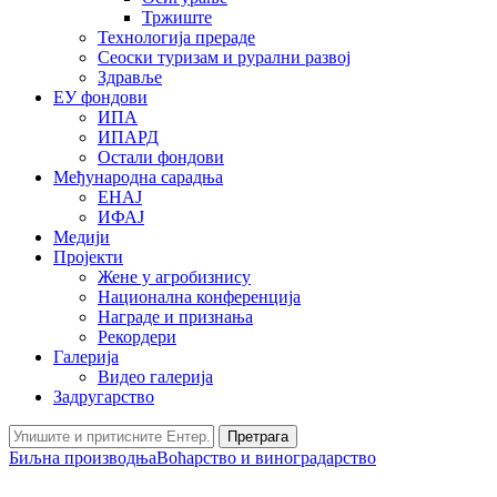
Тржиште
Технологија прераде
Сеоски туризам и рурални развој
Здравље
ЕУ фондови
ИПА
ИПАРД
Остали фондови
Међународна сарадња
ЕНАЈ
ИФАЈ
Медији
Пројекти
Жене у агробизнису
Национална конференција
Награде и признања
Рекордери
Галерија
Видео галерија
Задругарство
Претрага
Биљна производња
Воћарство и виноградарство