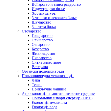
Воћарство и виноградарство
Индустријско биље
Хортикултура
Зачинско и лековито биље
Шумарство
Заштита биља
Сточарство
Говедарство
Свињарство
Овчарство
Козарство
Живинарство
Пчеларство
Ситне животиње
Ветерина
Органска пољопривреда
Пољопривредна механизација
Лака
Тешка
Прикључне машине
Агроекологија и заштита животне средине
Обновљиви извори енергије (ОИЕ)
Екологија земљишта
Екологија вода