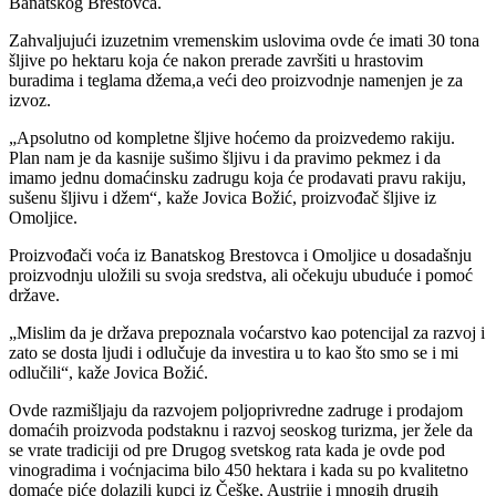
Banatskog Brestovca.
Zahvaljujući izuzetnim vremenskim uslovima ovde će imati 30 tona
šljive po hektaru koja će nakon prerade završiti u hrastovim
buradima i teglama džema,a veći deo proizvodnje namenjen je za
izvoz.
„Apsolutno od kompletne šljive hoćemo da proizvedemo rakiju.
Plan nam je da kasnije sušimo šljivu i da pravimo pekmez i da
imamo jednu domaćinsku zadrugu koja će prodavati pravu rakiju,
sušenu šljivu i džem“, kaže Jovica Božić, proizvođač šljive iz
Omoljice.
Proizvođači voća iz Banatskog Brestovca i Omoljice u dosadašnju
proizvodnju uložili su svoja sredstva, ali očekuju ubuduće i pomoć
države.
„Mislim da je država prepoznala voćarstvo kao potencijal za razvoj i
zato se dosta ljudi i odlučuje da investira u to kao što smo se i mi
odlučili“, kaže Jovica Božić.
Ovde razmišljaju da razvojem poljoprivredne zadruge i prodajom
domaćih proizvoda podstaknu i razvoj seoskog turizma, jer žele da
se vrate tradiciji od pre Drugog svetskog rata kada je ovde pod
vinogradima i voćnjacima bilo 450 hektara i kada su po kvalitetno
domaće piće dolazili kupci iz Češke, Austrije i mnogih drugih