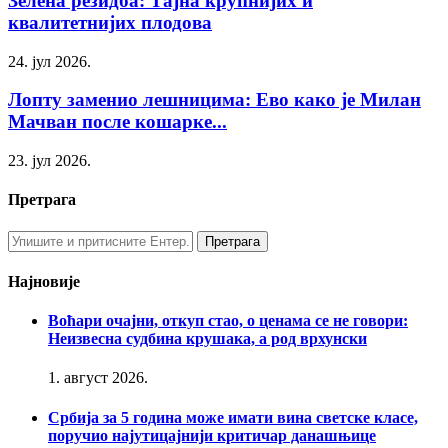
Зелена резидба: Тајна крупнијих и
квалитетнијих плодова
24. јул 2026.
Лопту заменио лешницима: Ево како је Милан
Мачван после кошарке...
23. јул 2026.
Претрага
Најновије
Воћари очајни, откуп стао, о ценама се не говори:
Неизвесна судбина крушака, а род врхунски
1. август 2026.
Србија за 5 година може имати вина светске класе,
поручио најутицајнији критичар данашњице