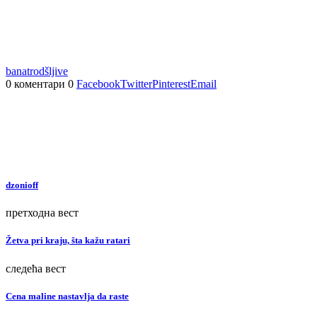
banat
rod
šljive
0 коментари
0
Facebook
Twitter
Pinterest
Email
dzonioff
претходна вест
Žetva pri kraju, šta kažu ratari
следећа вест
Cena maline nastavlja da raste