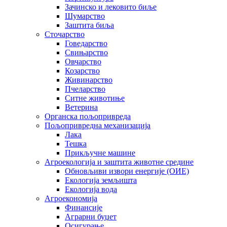
Зачинско и лековито биље
Шумарство
Заштита биља
Сточарство
Говедарство
Свињарство
Овчарство
Козарство
Живинарство
Пчеларство
Ситне животиње
Ветерина
Органска пољопривреда
Пољопривредна механизација
Лака
Тешка
Прикључне машине
Агроекологија и заштита животне средине
Обновљиви извори енергије (ОИЕ)
Екологија земљишта
Екологија вода
Агроекономија
Финансије
Аграрни буџет
Осигурање