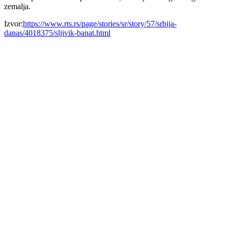
zemalja.
Izvor:
https://www.rts.rs/page/stories/sr/story/57/srbija-
danas/4018375/sljivik-banat.html