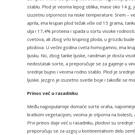
stablu. Plod je veoma lepog oblika, mase oko 14 g, j
izuzetnu otpornost na niske temperature. Srem – v
aprila, ima krupan plod težak više od 15 grama, tanku
ulja i 17,4% proteina i spada u sortu visoke rodnosti
cvetova, ali zbog vrlo krupnog ploda, u grozdu bude
plodova. U većini godina cveta homogamno, ima krupa
ljusku. No, zbog tanke ljuske, randman je dosta viso
nedostatak sorte, a preporučuje se za gajenje u vin
srednje bujno i veoma rodno stablo. Plod je srednje 
ljuske. Jezgro je izuzetno svetle boje i takođe se mo
Prinos već u rasadniku
Među najpopularnije domaće sorte oraha, napominje d
kratkom vegetacijom, veoma je otporna na bolesti, al
Prvi prinos daje već u rasadniku, plodovi su srednje v
preporučuju se za uzgoj u kontinentalnom delu zemlje