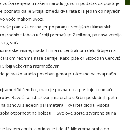
 ova voćka cenjena u našem narodu govori i podatak da postoje
o je poznato da je Srbija između dva rata bila jedan od najvećih
javo voće mahom uvozi.
više plantaža oraha jer po pitanju zemljišnih i klimatskih
oj rodnih stabala u Srbiji premašuje 2 miliona, pa naša zemlja
avog voća.
morske visine, mada ih ima i u centralnom delu Srbije i na
voćarskim reonima naše zemlje. Kako piše dr Slobodan Cerović
u Srbiji vekovima razmnožavan
gde je svako stablo poseban genotip. Gledano na ovaj način
ji američki čendler, malo je poznato da postoje i domaće
tiv. Baveći se istraživanjima oraha u Srbiji poslednjih pet i
 to na osnovu sledećih parametara – kvalitet ploda, visoka
visoka otpornost na bolesti … Sve ove sorte stvorene su na
je krajem aprila, a prinos je i do 43 kilograma oraha po