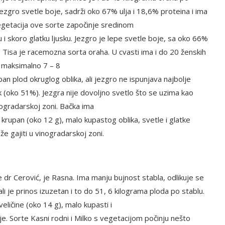
ezgro svetle boje, sadrži oko 67% ulja i 18,6% proteina i ima
egetacija ove sorte započinje sredinom
 i skoro glatku ljusku. Jezgro je lepe svetle boje, sa oko 66%
. Tisa je racemozna sorta oraha. U cvasti ima i do 20 ženskih
 maksimalno 7 – 8
n plod okruglog oblika, ali jezgro ne ispunjava najbolje
k (oko 51%). Jezgra nije dovoljno svetlo što se uzima kao
ogradarskoj zoni. Bačka ima
krupan (oko 12 g), malo kupastog oblika, svetle i glatke
že gajiti u vinogradarskoj zoni.
r Cerović, je Rasna. Ima manju bujnost stabla, odlikuje se
i je prinos izuzetan i to do 51, 6 kilograma ploda po stablu.
eličine (oko 14 g), malo kupasti i
. Sorte Kasni rodni i Milko s vegetacijom počinju nešto