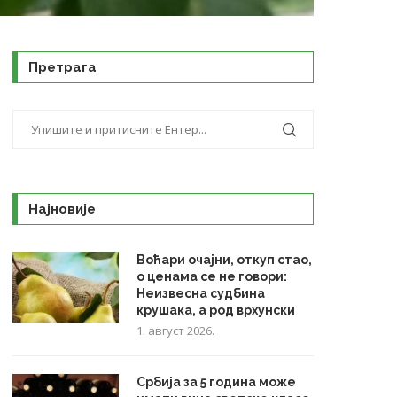
Претрага
Најновије
Воћари очајни, откуп стао,
о ценама се не говори:
Неизвесна судбина
крушака, а род врхунски
1. август 2026.
Србија за 5 година може