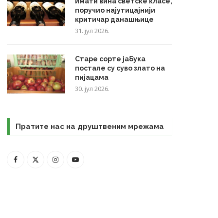
имати вина светске класе,
поручио најутицајнији
критичар данашњице
31. јул 2026.
Старе сорте јабука
постале су суво злато на
пијацама
30. јул 2026.
Пратите нас на друштвеним мрежама