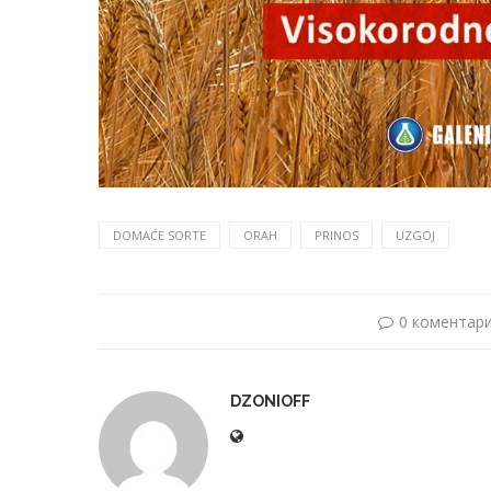
DOMAĆE SORTE
ORAH
PRINOS
UZGOJ
0 коментар
DZONIOFF