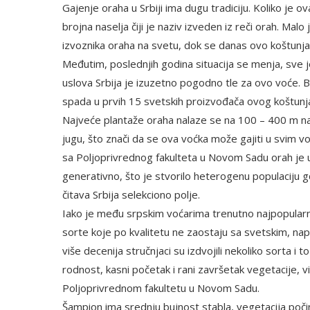
Gajenje oraha u Srbiji ima dugu tradiciju. Koliko je
brojna naselja čiji je naziv izveden iz reči orah. Mal
izvoznika oraha na svetu, dok se danas ovo koštun
Međutim, poslednjih godina situacija se menja, sve je 
uslova Srbija je izuzetno pogodno tle za ovo voće. Br
spada u prvih 15 svetskih proizvođača ovog koštunj
Najveće plantaže oraha nalaze se na 100 – 400 m nad
jugu, što znači da se ova voćka može gajiti u svim 
sa Poljoprivrednog fakulteta u Novom Sadu orah je 
generativno, što je stvorilo heterogenu populaciju 
čitava Srbija selekciono polje.
Iako je među srpskim voćarima trenutno najpopularni
sorte koje po kvalitetu ne zaostaju sa svetskim, napro
više decenija stručnjaci su izdvojili nekoliko sorta i
rodnost, kasni početak i rani završetak vegetacije, 
Poljoprivrednom fakultetu u Novom Sadu.
Šampion ima srednju bujnost stabla, vegetacija počin