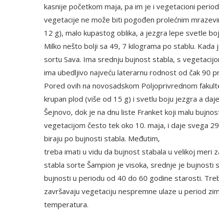
kasnije početkom maja, pa im je i vegetacioni period
vegetacije ne može biti pogođen prolećnim mrazevim
12 g), malo kupastog oblika, a jezgra lepe svetle boj
Milko nešto bolji sa 49, 7 kilograma po stablu. Kada j
sortu Sava. Ima srednju bujnost stabla, s vegetacijo
ima ubedljivo najveću laterarnu rodnost od čak 90 pro
Pored ovih na novosadskom Poljoprivrednom fakultetu 
krupan plod (više od 15 g) i svetlu boju jezgra a daje
Šejnovo, dok je na dnu liste Franket koji malu bujnos
vegetacijom često tek oko 10. maja, i daje svega 29
biraju po bujnosti stabla. Međutim,
treba imati u vidu da bujnost stabala u velikoj meri 
stabla sorte Šampion je visoka, srednje je bujnosti 
bujnosti u periodu od 40 do 60 godine starosti. Tre
završavaju vegetaciju nespremne ulaze u period zim
temperatura.