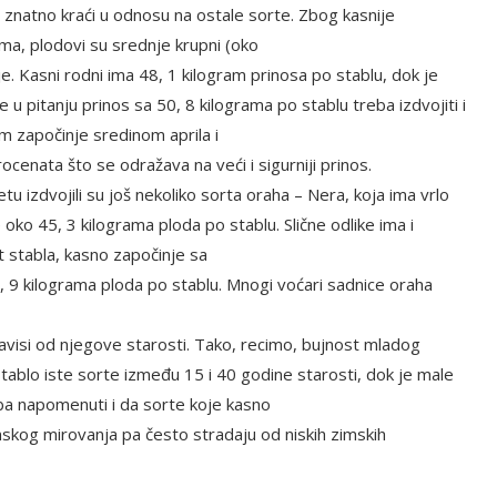
 znatno kraći u odnosu na ostale sorte. Zbog kasnije
a, plodovi su srednje krupni (oko
e. Kasni rodni ima 48, 1 kilogram prinosa po stablu, dok je
e u pitanju prinos sa 50, 8 kilograma po stablu treba izdvojiti i
m započinje sredinom aprila i
cenata što se odražava na veći i sigurniji prinos.
izdvojili su još nekoliko sorta oraha – Nera, koja ima vrlo
 oko 45, 3 kilograma ploda po stablu. Slične odlike ima i
t stabla, kasno započinje sa
, 9 kilograma ploda po stablu. Mnogi voćari sadnice oraha
zavisi od njegove starosti. Tako, recimo, bujnost mladog
stablo iste sorte između 15 i 40 godine starosti, dok je male
ba napomenuti i da sorte koje kasno
skog mirovanja pa često stradaju od niskih zimskih