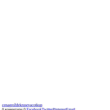
cena
grožđe
krusevac
otkup
0 коментари
0
Facebook
Twitter
Pinterest
Email