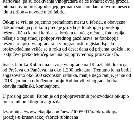
startovala, pa su očekivanja vinogradara da će kvalitet ovog grožđa
biti na novou prošlogodišnjeg, jer nam sunčani dani u ovom mesecu
idu u prilog – navode u toj fabrici.
Otkup se vrši na prijemno preradnom mestu u fabrici, a obavezna
dokumenatcija prilikom predaje grožđa je fotokopija poreskog
rešenja, lična karta i kartica sa brojem tekućeg računa, fotokopija
rešenja o registraciji poljoprivrednog gazdinstva, te fotokopija
rešenja o upisu vinogradara u vinogradarski registar. Isplata
proizvođačima vršiće se u roku od deset dana od prijema grožđa i to
isključivo preko tekućeg računa poljoprivrednog proizvođača.
Inače, fabrika Rubin ima i svoje vinograde na 19 različitih lokacija,
od Preševa do Pančeva, na oko 1.200 hekatara. Trenutno je na berbi
angažovano oko 500 sezonskih radnika, manje nego ranije, jer se od
2018. godine u određenom broju Rubinovih vinograda berba
obavlja mašinski, kombajnom.
U prošlog godini, Rubin je od poljoprivrednih proizvođača otkupio
preko milion kilograma grožđa.
Izvor:https://www.ekapija.com/news/3005991/u-toku-otkup-
grozdja-u-krusevackoj-fabrici-rubincena