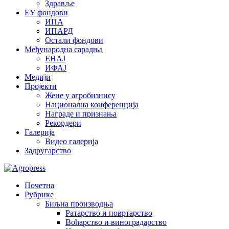
Здравље
ЕУ фондови
ИПА
ИПАРД
Остали фондови
Међународна сарадња
ЕНАЈ
ИФАЈ
Медији
Пројекти
Жене у агробизнису
Национална конференција
Награде и признања
Рекордери
Галерија
Видео галерија
Задругарство
Почетна
Рубрике
Биљна производња
Ратарство и повртарство
Воћарство и виноградарство