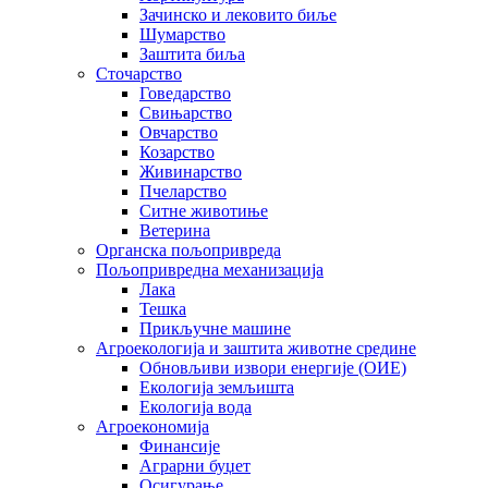
Зачинско и лековито биље
Шумарство
Заштита биља
Сточарство
Говедарство
Свињарство
Овчарство
Козарство
Живинарство
Пчеларство
Ситне животиње
Ветерина
Органска пољопривреда
Пољопривредна механизација
Лака
Тешка
Прикључне машине
Агроекологија и заштита животне средине
Обновљиви извори енергије (ОИЕ)
Екологија земљишта
Екологија вода
Агроекономија
Финансије
Аграрни буџет
Осигурање