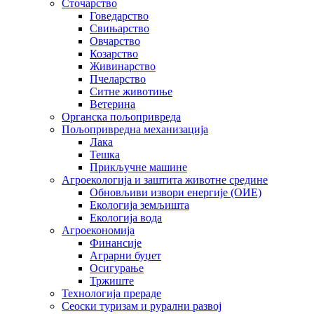
Сточарство
Говедарство
Свињарство
Овчарство
Козарство
Живинарство
Пчеларство
Ситне животиње
Ветерина
Органска пољопривреда
Пољопривредна механизација
Лака
Тешка
Прикључне машине
Агроекологија и заштита животне средине
Обновљиви извори енергије (ОИЕ)
Екологија земљишта
Екологија вода
Агроекономија
Финансије
Аграрни буџет
Осигурање
Тржиште
Технологија прераде
Сеоски туризам и рурални развој