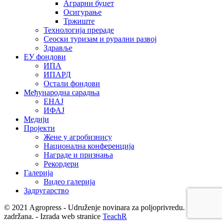
Аграрни буџет
Осигурање
Тржиште
Технологија прераде
Сеоски туризам и рурални развој
Здравље
ЕУ фондови
ИПА
ИПАРД
Остали фондови
Међународна сарадња
ЕНАЈ
ИФАЈ
Медији
Пројекти
Жене у агробизнису
Национална конференција
Награде и признања
Рекордери
Галерија
Видео галерија
Задругарство
© 2021 Agropress - Udruženje novinara za poljoprivredu. Sva prava
zadržana. - Izrada web stranice
TeachR