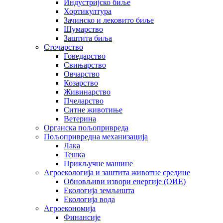
Индустријско биље
Хортикултура
Зачинско и лековито биље
Шумарство
Заштита биља
Сточарство
Говедарство
Свињарство
Овчарство
Козарство
Живинарство
Пчеларство
Ситне животиње
Ветерина
Органска пољопривреда
Пољопривредна механизација
Лака
Тешка
Прикључне машине
Агроекологија и заштита животне средине
Обновљиви извори енергије (ОИЕ)
Екологија земљишта
Екологија вода
Агроекономија
Финансије