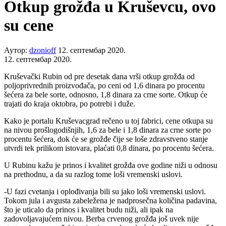
Otkup grožđa u Kruševcu, ovo
su cene
Аутор:
dzonioff
12. септембар 2020.
12. септембар 2020.
Kruševački Rubin od pre desetak dana vrši otkup grožđa od
poljoprivrednih proizvođača, po ceni od 1,6 dinara po procentu
šećera za bele sorte, odnosno, 1,8 dinara za crne sorte. Otkup će
trajati do kraja oktobra, po potrebi i duže.
Kako je portalu Kruševacgrad rečeno u toj fabrici, cene otkupa su
na nivou prošlogodišnjih, 1,6 za bele i 1,8 dinara za crne sorte po
procentu šećera, dok će se grožđe čije se loše zdravstveno stanje
utvrdi tek prilikom istovara, plaćati 0,8 dinara, po procentu šećera.
U Rubinu kažu je prinos i kvalitet grožđa ove godine niži u odnosu
na prethodnu, a da su razlog tome loši vremenski uslovi.
-U fazi cvetanja i oplođivanja bili su jako loši vremenski uslovi.
Tokom jula i avgusta zabeležena je nadprosečna količina padavina,
što je uticalo da prinos i kvalitet budu niži, ali ipak na
zadovoljavajućem nivou. Berba crvenog grožđa još uvek nije