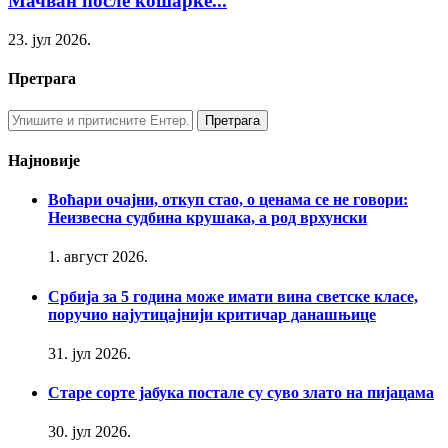
Мачван после кошарке...
23. јул 2026.
Претрага
Најновије
Воћари очајни, откуп стао, о ценама се не говори:
Неизвесна судбина крушака, а род врхунски
1. август 2026.
Србија за 5 година може имати вина светске класе,
поручио најутицајнији критичар данашњице
31. јул 2026.
Старе сорте јабука постале су суво злато на пијацама
30. јул 2026.