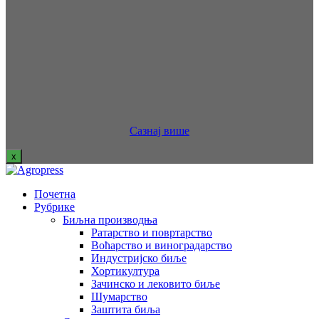
Сазнај више
x
Почетна
Рубрике
Биљна производња
Ратарство и повртарство
Воћарство и виноградарство
Индустријско биље
Хортикултура
Зачинско и лековито биље
Шумарство
Заштита биља