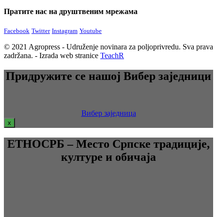
Пратите нас на друштвеним мрежама
Facebook
Twitter
Instagram
Youtube
© 2021 Agropress - Udruženje novinara za poljoprivredu. Sva prava
zadržana. - Izrada web stranice
TeachR
Придружите се нашој Вибер заједници
Вибер заједница
x
ЕТНОСРБ – Место Српске традиције,
културе и обичаја