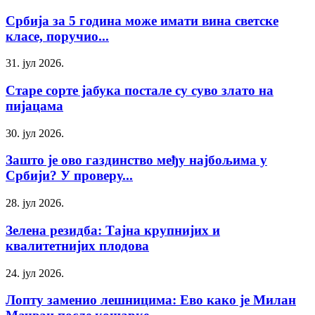
Србија за 5 година може имати вина светске
класе, поручио...
31. јул 2026.
Старе сорте јабука постале су суво злато на
пијацама
30. јул 2026.
Зашто је ово газдинство међу најбољима у
Србији? У проверу...
28. јул 2026.
Зелена резидба: Тајна крупнијих и
квалитетнијих плодова
24. јул 2026.
Лопту заменио лешницима: Ево како је Милан