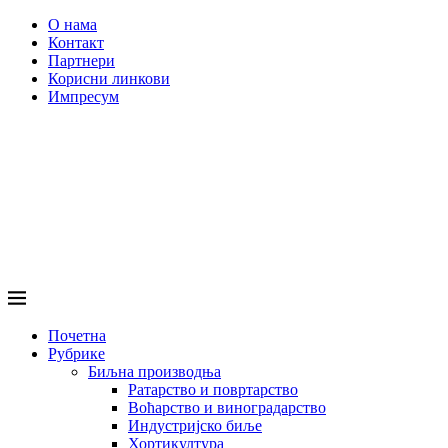
О нама
Контакт
Партнери
Корисни линкови
Импресум
Почетна
Рубрике
Биљна производња
Ратарство и повртарство
Воћарство и виноградарство
Индустријско биље
Хортикултура