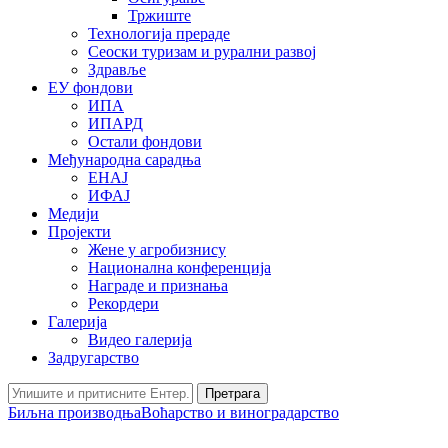
Тржиште
Технологија прераде
Сеоски туризам и рурални развој
Здравље
ЕУ фондови
ИПА
ИПАРД
Остали фондови
Међународна сарадња
ЕНАЈ
ИФАЈ
Медији
Пројекти
Жене у агробизнису
Национална конференција
Награде и признања
Рекордери
Галерија
Видео галерија
Задругарство
Претрага
Биљна производња
Воћарство и виноградарство