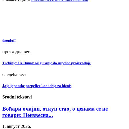
dzonioff
претходна вест
Trebinje: Uz Dunav osiguranje do uspešne proizvodnje
следећа вест
Jaja japanske prepelice kao ideja za biznis
Srodni tekstovi
Воћари очајни, откуп стао, о ценама се не
говори: Неизвесна...
1. август 2026.