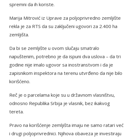
spremni da ih koriste.
Marija Mitrović iz Uprave za poljoprivredno zemljište
rekla je za RTS da su zaključeni ugovori za 2.400 ha
zemljišta.
Da bi se zemljište u ovom slučaju smatralo
napuštenim, potrebno je da ispuni dva uslova – da tri
godine nije imalo ugovor sa inostranstvom i da je
zapisnikom inspektora na terenu utvrđeno da nije bilo
korišćeno.
Reč je o parcelama koje su u državnom vlasništvu,
odnosno Republika Srbija je vlasnik, bez ikakvog
tereta.
Pravo na korišćenje zemljišta imaju ne samo ratari već
i drugi poljoprivrednici. Njihova obaveza je investiraju