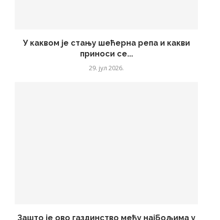
У каквом је стању шећерна репа и какви
приноси се...
29. јул 2026.
Зашто је ово газдинство међу најбољима у