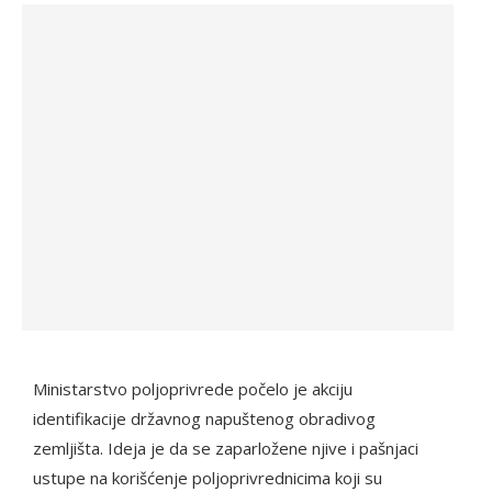
Ministarstvo poljoprivrede počelo je akciju
identifikacije državnog napuštenog obradivog
zemljišta. Ideja je da se zaparložene njive i pašnjaci
ustupe na korišćenje poljoprivrednicima koji su