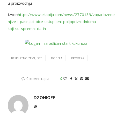
u proizvodnju.
Izvor:
https://www.ekapija.com/news/2770139/zaparlozene
njive-i-pasnjaci-bice-ustupljeni-poljoprivrednicima-
koji-su-spremni-da-ih
BESPLATNO ZEMLJISTE
DODELA
PROVERA
0 коментари
0
DZONIOFF