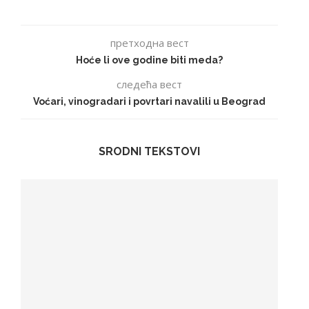
претходна вест
Hoće li ove godine biti meda?
следећа вест
Voćari, vinogradari i povrtari navalili u Beograd
SRODNI TEKSTOVI