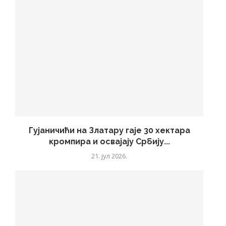
Гујаничићи на Златару гаје 30 хектара
кромпира и освајају Србију...
21. јул 2026.