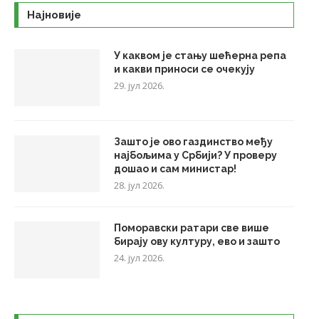
Најновије
У каквом је стању шећерна репа
и какви приноси се очекују
29. јул 2026.
Зашто је ово газдинство међу
најбољима у Србији? У проверу
дошао и сам министар!
28. јул 2026.
Поморавски ратари све више
бирају ову културу, ево и зашто
24. јул 2026.