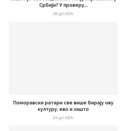
Србији? У проверу...
28. јул 2026.
Поморавски ратари све више бирају ову
културу, ево и зашто
24. јул 2026.