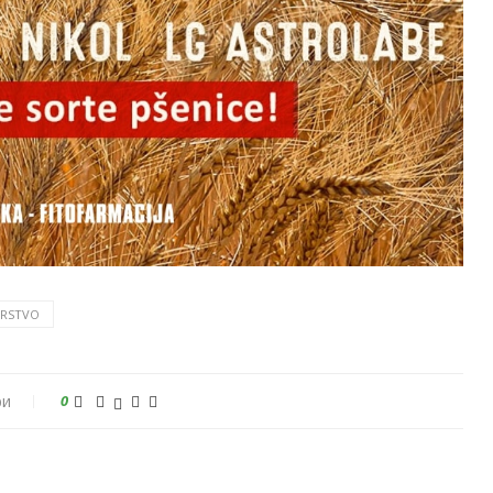
RSTVO
ри
0