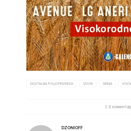
DIGITALNA POLJOPRIVREDA
IZVOR
SRBIJA
VOĆA
0 комента
DZONIOFF