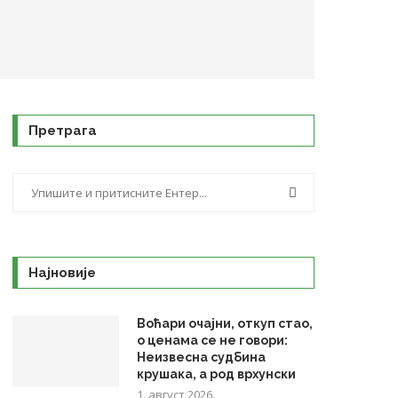
Претрага
Најновије
Воћари очајни, откуп стао,
о ценама се не говори:
Неизвесна судбина
крушака, а род врхунски
1. август 2026.