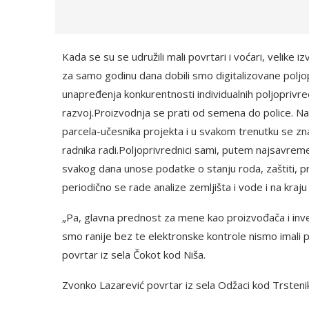
Kada se su se udružili mali povrtari i voćari, velike
za samo godinu dana dobili smo digitalizovane poljopr
unapređenja konkurentnosti individualnih poljoprivr
razvoj.Proizvodnja se prati od semena do police. Na 
parcela-učesnika projekta i u svakom trenutku se zna 
radnika radi.Poljoprivrednici sami, putem najsavremeni
svakog dana unose podatke o stanju roda, zaštiti, pr
periodično se rade analize zemljišta i vode i na kraj
„Pa, glavna prednost za mene kao proizvođača i inves
smo ranije bez te elektronske kontrole nismo imali p
povrtar iz sela Čokot kod Niša.
Zvonko Lazarević povrtar iz sela Odžaci kod Trsteni