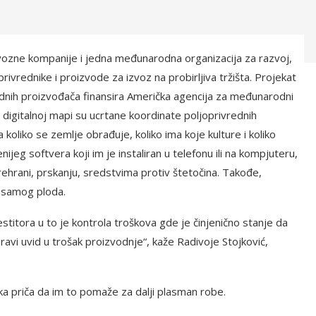
 izvozne kompanije i jedna međunarodna organizacija za razvoj,
ivrednike i proizvode za izvoz na probirljiva tržišta. Projekat
ednih proizvođača finansira Američka agencija za međunarodni
digitalnoj mapi su ucrtane koordinate poljoprivrednih
koliko se zemlje obrađuje, koliko ima koje kulture i koliko
jeg softvera koji im je instaliran u telefonu ili na kompjuteru,
ehrani, prskanju, sredstvima protiv štetočina. Takođe,
u samog ploda.
titora u to je kontrola troškova gde je činjenično stanje da
ravi uvid u trošak proizvodnje“, kaže Radivoje Stojković,
ka priča da im to pomaže za dalji plasman robe.