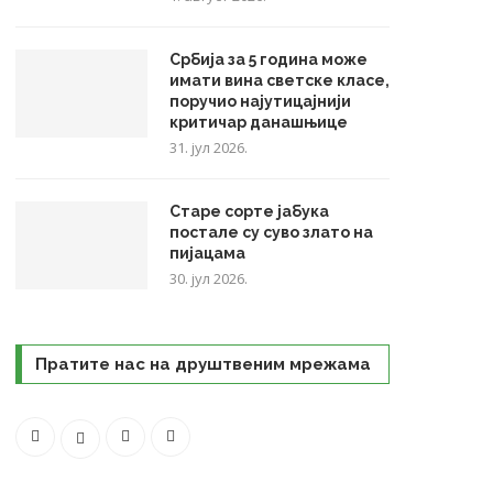
Србија за 5 година може
имати вина светске класе,
поручио најутицајнији
критичар данашњице
31. јул 2026.
Старе сорте јабука
постале су суво злато на
пијацама
30. јул 2026.
Пратите нас на друштвеним мрежама