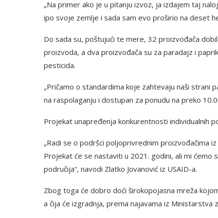
„Na primer ako je u pitanju izvoz, ja izdajem taj nal
ipo svoje zemlje i sada sam evo proširio na deset he
Do sada su, poštujući te mere, 32 proizvođača dobil
proizvoda, a dva proizvođača su za paradajz i papri
pesticida.
„Pričamo o standardima koje zahtevaju naši strani par
na raspolaganju i dostupan za ponudu na preko 10.000
Projekat unapređenja konkurentnosti individualnih po
„Radi se o podršci poljoprivrednim proizvođačima iz
Projekat će se nastaviti u 2021. godini, ali mi ćemo s
područija“, navodi Zlatko Jovanović iz USAID-a.
Zbog toga će dobro doći širokopojasna mreža kojom 
a čija će izgradnja, prema najavama iz Ministarstva z