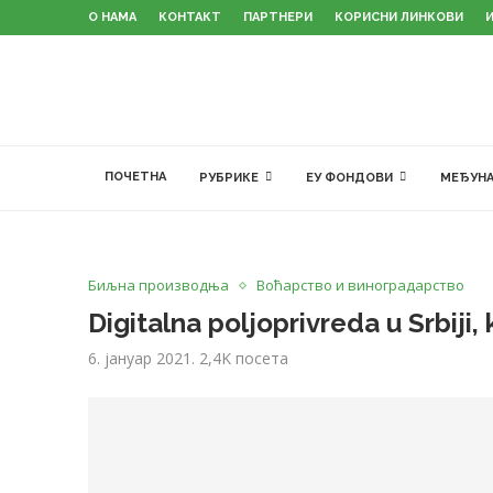
О НАМА
КОНТАКТ
ПАРТНЕРИ
КОРИСНИ ЛИНКОВИ
ПОЧЕТНА
РУБРИКЕ
ЕУ ФОНДОВИ
МЕЂУНА
Биљна производња
Воћарство и виноградарство
Digitalna poljoprivreda u Srbiji,
6. јануар 2021.
2,4K
посета