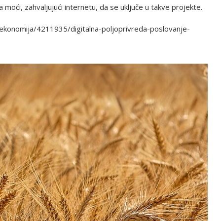
 moći, zahvaljujući internetu, da se uključe u takve projekte.
/ekonomija/4211935/digitalna-poljoprivreda-poslovanje-