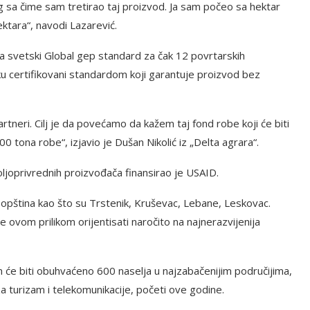
og sa čime sam tretirao taj proizvod. Ja sam počeo sa hektar
ktara“, navodi Lazarević.
a svetski Global gep standard za čak 12 povrtarskih
ku certifikovani standardom koji garantuje proizvod bez
tneri. Cilj je da povećamo da kažem taj fond robe koji će biti
 tona robe“, izjavio je Dušan Nikolić iz „Delta agrara“.
ljoprivrednih proizvođača finansirao je USAID.
 opština kao što su Trstenik, Kruševac, Lebane, Leskovac.
e ovom prilikom orijentisati naročito na najnerazvijenija
će biti obuhvaćeno 600 naselja u najzabačenijim područijima,
a turizam i telekomunikacije, početi ove godine.