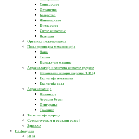
Свињарство
Овчарство
Козарство
Живинарство
Пчеларство
Ситне животиње
Ветерина
Органска пољопривреда
Пољопривредна механизација
Лака
Тешка
Прикључне машине
Агроекологија и заштита животне средине
Обновљиви извори енергије (ОИЕ)
Екологија земљишта
Екологија вода
Агроекономија
Финансије
Аграрни буџет
Осигурање
Тржиште
Технологија прераде
Сеоски туризам и рурални развој
Здравље
ЕУ фондови
ИПА