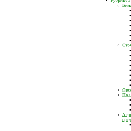
Рубрике
Биљ
Сто
Орг
Пољ
Агр
сре