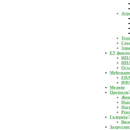
Агр
Тех
Сео
Здр
ЕУ фондо
ИП
ИП
Ост
Међунаро
ЕН
ИФ
Медији
Пројекти
Жен
Нац
Наг
Рек
Галерија
Вид
Задругарс