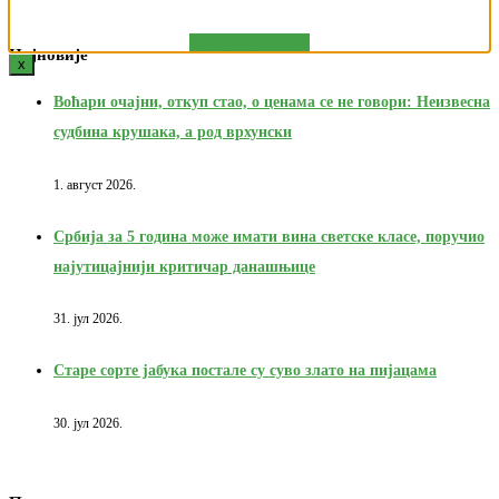
Вибер заједница
Најновије
x
Воћари очајни, откуп стао, о ценама се не говори: Неизвесна
судбина крушака, а род врхунски
1. август 2026.
Србија за 5 година може имати вина светске класе, поручио
најутицајнији критичар данашњице
31. јул 2026.
Старе сорте јабука постале су суво злато на пијацама
30. јул 2026.