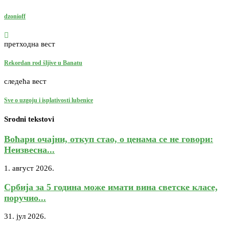
dzonioff
претходна вест
Rekordan rod šljive u Banatu
следећа вест
Sve o uzgoju i isplativosti lubenice
Srodni tekstovi
Воћари очајни, откуп стао, о ценама се не говори:
Неизвесна...
1. август 2026.
Србија за 5 година може имати вина светске класе,
поручио...
31. јул 2026.