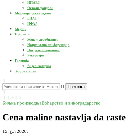
ИПАРД
Остали фондови
Међународна сарадња
ЕНАЈ
ИФАЈ
Медији
Пројекти
Жене у агробизнису
Национална конференција
Награде и признања
Рекордери
Галерија
Видео галерија
Задругарство
Претрага
Биљна производња
Воћарство и виноградарство
Cena maline nastavlja da raste
15. јул 2020.