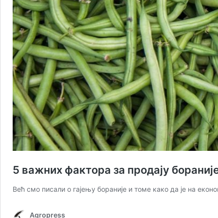
5 важних фактора за продају бораниј
Већ смо писали о гајењу бораније и томе како да је на еко
Agropress