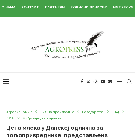
О НАМА
КОНТАКТ
ПАРТНЕРИ
КОРИСНИ ЛИНКОВИ
ИМПРЕСУМ
Агроекономија
Биљна производња
Говедарство
ЕНАЈ
ИФАЈ
Међународна сарадња
Цена млека у Данској одлична за
пољопривреднике, представљена