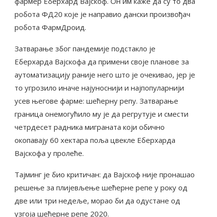
фармер Еберхард Вајскоф. Он им каже да су то два
робота ФД20 које је направио дански произвођач
робота ФармДроид.
Затварање због пандемије подстакло је
Еберхарда Вајскофа да примени своје планове за
аутоматизацију раније него што је очекивао, јер је
то угрозило иначе најуноснији и најпопуларнији
усев његове фарме: шећерну репу. Затварање
граница онемогућило му је да регрутује и смести
четрдесет радника миграната који обично
окопавају 60 хектара поља цвекле Еберхарда
Вајскофа у пролеће.
Тајминг је био критичан: да Вајскоф није пронашао
решење за плијевљење шећерне репе у року од
две или три недеље, морао би да одустане од
узгоја шећерне репе 2020.