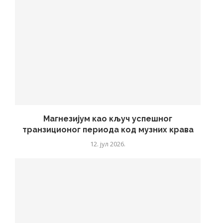
Магнезијум као кључ успешног
транзиционог периода код музних крава
12. јул 2026.