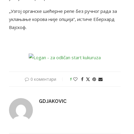
„Узгој органске шећерне репе без ручног рада за
уклањање корова није опција“, истиче Еберхард
Вајскоф.
0 коментари
1
GDJAKOVIC