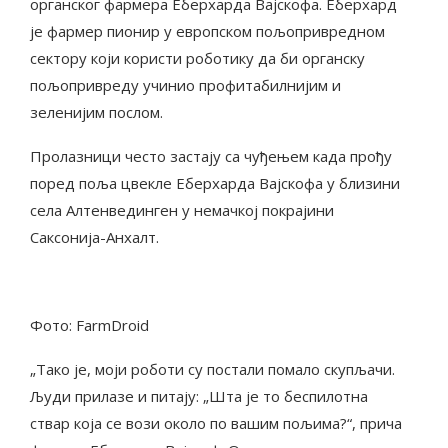
органског фармера Еберхарда Вајскофа. Еберхард
је фармер пионир у европском пољопривредном
сектору који користи роботику да би органску
пољопривреду учинио профитабилнијим и
зеленијим послом.
Пролазници често застају са чуђењем када прођу
поред поља цвекле Еберхарда Вајскофа у близини
села Алтенвединген у немачкој покрајини
Саксонија-Анхалт.
Фото: FarmDroid
„Тако је, моји роботи су постали помало скупљачи.
Људи прилазе и питају: „Шта је то беспилотна
ствар која се вози около по вашим пољима?“, прича