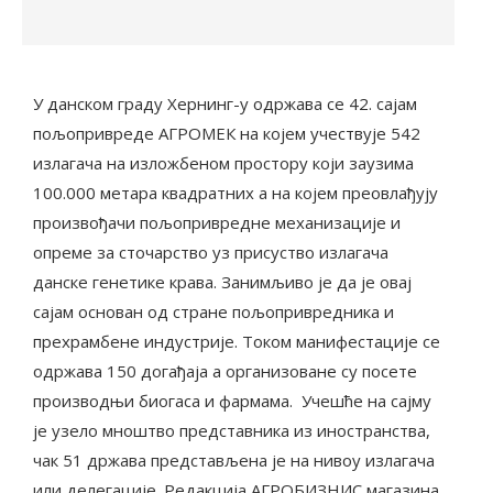
У данском граду Хернинг-у одржава се 42. сајам
пољопривреде АГРОМЕК на којем учествује 542
излагача на изложбеном простору који заузима
100.000 метара квадратних а на којем преовлађују
произвођачи пољопривредне механизације и
опреме за сточарство уз присуство излагача
данске генетике крава. Занимљиво је да је овај
сајам основан од стране пољопривредника и
прехрамбене индустрије. Током манифестације се
одржава 150 догађаја а организоване су посете
производњи биогаса и фармама. Учешће на сајму
је узело мноштво представника из иностранства,
чак 51 држава представљена је на нивоу излагача
или делегације. Редакција АГРОБИЗНИС магазина