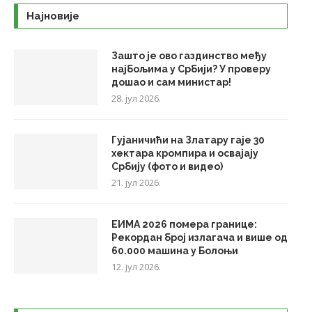
Најновије
Зашто је ово газдинство међу
најбољима у Србији? У проверу
дошао и сам министар!
28. јул 2026.
Гујаничићи на Златару гаје 30
хектара кромпира и освајају
Србију (фото и видео)
21. јул 2026.
ЕИМА 2026 помера границе:
Рекордан број излагача и више од
60.000 машина у Болоњи
12. јул 2026.