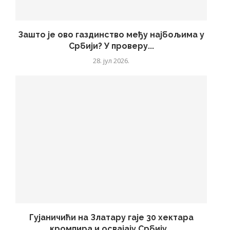
Зашто је ово газдинство међу најбољима у
Србији? У проверу...
28. јул 2026.
Гујаничићи на Златару гаје 30 хектара
кромпира и освајају Србију...