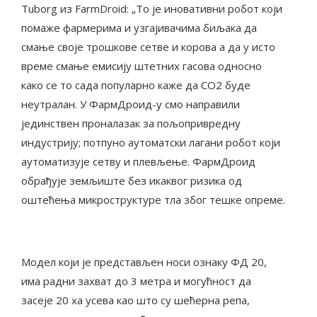
Tuborg из FarmDroid: „То је иновативни робот који
помаже фармерима и узгајивачима биљака да
смање своје трошкове сетве и корова а да у исто
време смање емисију штетних гасова односно
како се то сада популарно каже да СО2 буде
неутралан. У ФармДроид-у смо направили
јединствен проналазак за пољопривредну
индустрију; потпуно аутоматски лагани робот који
аутоматизује сетву и плевљење. ФармДроид
обрађује земљиште без икаквог ризика од
оштећења микроструктуре тла због тешке опреме.
Модел који је представљен носи ознаку ФД 20,
има радни захват до 3 метра и могућност да
засеје 20 ха усева као што су шећерна репа,