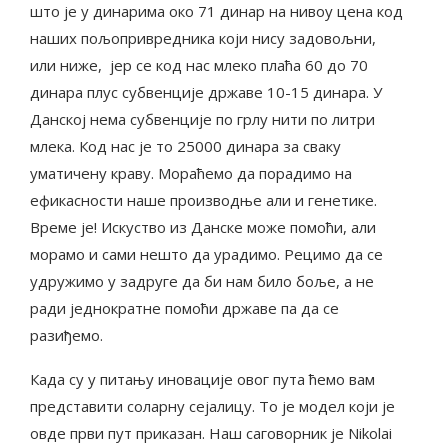
што је у динарима око 71 динар на нивоу цена код
наших пољопривредника који нису задовољни,
или ниже, јер се код нас млеко плаћа 60 до 70
динара плус субвенције државе 10-15 динара. У
Данској нема субвенције по грлу нити по литри
млека. Код нас је то 25000 динара за сваку
уматичену краву. Мораћемо да порадимо на
ефикасности наше производње али и генетике.
Време је! Искуство из Данске може помоћи, али
морамо и сами нешто да урадимо. Рецимо да се
удружимо у задруге да би нам било боље, а не
ради једнократне помоћи државе па да се
разиђемо.
Када су у питању иновације овог пута ћемо вам
представити соларну сејалицу. То је модел који је
овде први пут приказан. Наш саговорник је Nikolai