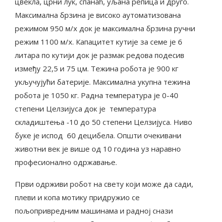
цвекла, црни лук, спанаћ, уљана репица и друго.
Максимална брзина је високо аутоматизована
режимом 950 м/х док је максимална брзина ручни
режим 1100 м/х. Капацитет кутије за семе је 6
литара по кутији док је размак редова подесив
између 22,5 и 75 цм. Тежина робота је 900 кг
укључујући батерије. Максимална укупна тежина
робота је 1050 кг. Радна температура је 0-40
степени Целзијуса док је температура
складиштења -10 до 50 степени Целзијуса. Ниво
буке је испод 60 децибела. Општи очекивани
животни век је више од 10 година уз наравно
професионално одржавање.
Први одрживи робот на свету који може да сади,
плеви и копа мотику придружио се
пољопривредним машинама и радној снази