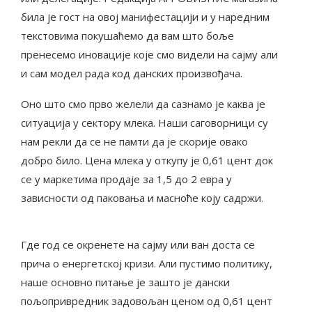
била је гост на овој манифестацији и у наредним
текстовима покушаћемо да вам што боље
пренесемо иновације које смо видели на сајму али
и сам модел рада код данских произвођача.
Оно што смо прво желели да сазнамо је каква је
ситуација у сектору млека. Наши саговорници су
нам рекли да се не памти да је скорије овако
добро било. Цена млека у откупу је 0,61 цент док
се у маркетима продаје за 1,5 до 2 евра у
зависности од паковања и масноће коју садржи.
Где год се окренете на сајму или ван доста се
прича о енергетској кризи. Али пустимо политику,
наше основно питање је зашто је дански
пољопривредник задовољан ценом од 0,61 цент