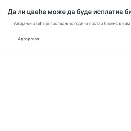
Да ли цвеће може да буде исплатив б
Узгајање цвећа је последњих година постао бизнис који
Agropress