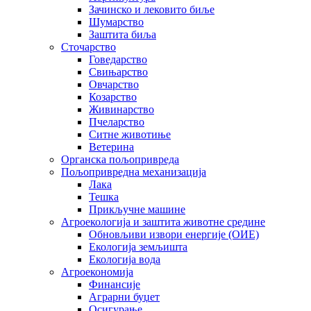
Зачинско и лековито биље
Шумарство
Заштита биља
Сточарство
Говедарство
Свињарство
Овчарство
Козарство
Живинарство
Пчеларство
Ситне животиње
Ветерина
Органска пољопривреда
Пољопривредна механизација
Лака
Тешка
Прикључне машине
Агроекологија и заштита животне средине
Обновљиви извори енергије (ОИЕ)
Екологија земљишта
Екологија вода
Агроекономија
Финансије
Аграрни буџет
Осигурање