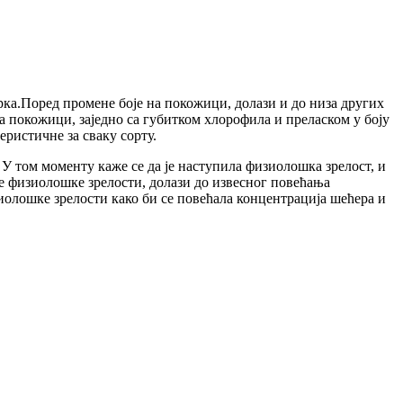
арка.Поред промене боје на покожици, долази и до низа других
На покожици, заједно са губитком хлорофила и преласком у боју
ристичне за сваку сорту.
. У том моменту каже се да је наступила физиолошка зрелост, и
ле физиолошке зрелости, долази до извесног повећања
зиолошке зрелости како би се повећала концентрација шећера и