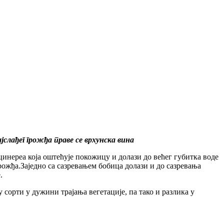
јслађег грожђа праве се врхунска вина
цинереа која оштећује покожицу и долази до већег губитка воде
грожђа.Заједно са сазревањем бобица долази и до сазревања
.
у сорти у дужини трајања вегетације, па тако и разлика у