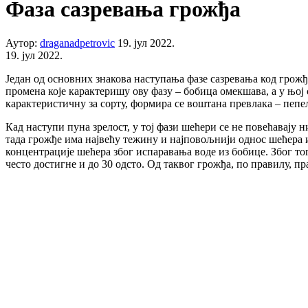
Фаза сазревања грожђа
Аутор:
draganadpetrovic
19. јул 2022.
19. јул 2022.
Један од основних знакова наступања фазе сазревања код грожђа
промена које карактеришу ову фазу – бобица омекшава, а у њој 
карактеристичну за сорту, формира се воштана превлака – пепе
Кад наступи пуна зрелост, у тој фази шећери се не повећавају н
тада грожђе има највећу тежину и најповољнији однос шећера и
концентрације шећера због испаравања воде из бобице. Због то
често достигне и до 30 одсто. Од таквог грожђа, по правилу, п