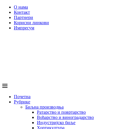
О нама
Контакт
Партнери
Корисни линкови
Импресум
Почетна
Рубрике
Биљна производња
Ратарство и повртарство
Воћарство и виноградарство
Индустријско биље
Хортикултура