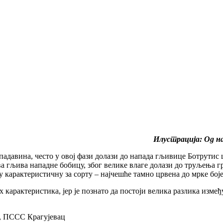
Илустрација: Од на
падавина, често у овој фази долази до напада гљивице Ботрyтис 
ова гљива нападне бобицу, због велике влаге долази до труљења 
ју карактеристичну за сорту – најчешће тамно црвена до мрке боје
х карактеристика, јер је познато да постоји велика разлика измеђ
, ПССС Крагујевац