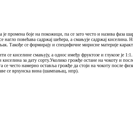
 је промена боје на покожици, па се зато често и назива фаза ш
се нагло повећава садржај шећера, а смањује садржај киселина. 
љак. Такође се формирају и специфичне мирисне материје каракте
ити се киселине смањују, а однос имеђу фруктозе и глукозе је 1:1
 киселина за дату сорту.Уколико грожђе остане на чокоту и пос
га се често намерно оставља грожђе да стоји на чокоту после фи
раве се врхунска вина (шампањац, нпр).