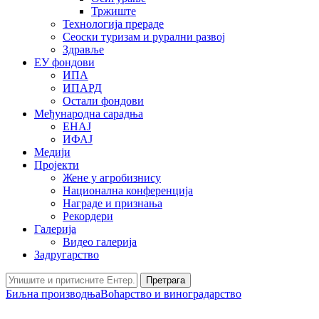
Тржиште
Технологија прераде
Сеоски туризам и рурални развој
Здравље
ЕУ фондови
ИПА
ИПАРД
Остали фондови
Међународна сарадња
ЕНАЈ
ИФАЈ
Медији
Пројекти
Жене у агробизнису
Национална конференција
Награде и признања
Рекордери
Галерија
Видео галерија
Задругарство
Претрага
Биљна производња
Воћарство и виноградарство