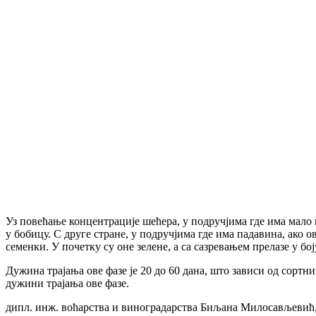
Уз повећање концентрације шећера, у подручјима где има мало 
у бобицу. С друге стране, у подручјима где има падавина, ако 
семенки. У почетку су оне зелене, а са сазревањем прелазе у бо
Дужина трајања ове фазе је 20 до 60 дана, што зависи од сортни
дужини трајања ове фазе.
дипл. инж. воћарства и виноградарства Биљана Милосављевић