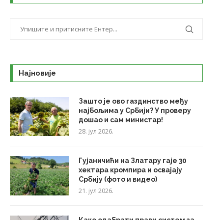
Најновије
Зашто је ово газдинство међу
најбољима у Србији? У проверу
дошао и сам министар!
28. јул 2026.
Гујаничићи на Златару гаје 30
хектара кромпира и освајају
Србију (фото и видео)
21. јул 2026.