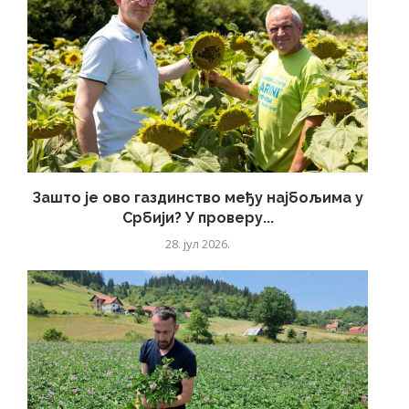
Зашто је ово газдинство међу најбољима у
Србији? У проверу...
28. јул 2026.