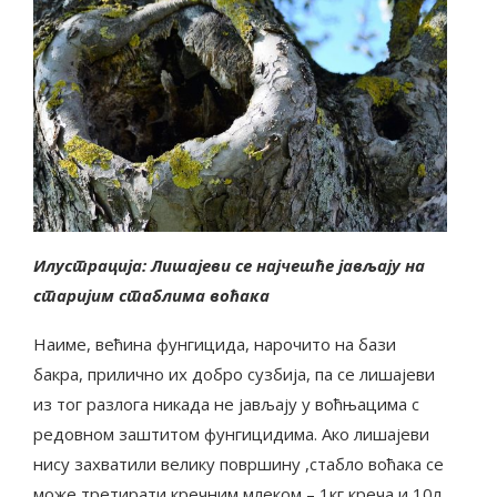
Илустрација: Лишајеви се најчешће јављају на
старијим стаблима воћака
Наиме, већина фунгицида, нарочито на бази
бакра, прилично их добро сузбија, па се лишајеви
из тог разлога никада не јављају у воћњацима с
редовном заштитом фунгицидима. Ако лишајеви
нису захватили велику површину ,стабло воћака се
може третирати кречним млеком – 1кг креча и 10л