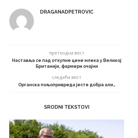
DRAGANADPETROVIC
претходна вест
Наставља се пад откупне цене млека у Великој
Британији, фармери очајни
следећа вест
Органска пољопривреда јесте добра али…
SRODNI TEKSTOVI