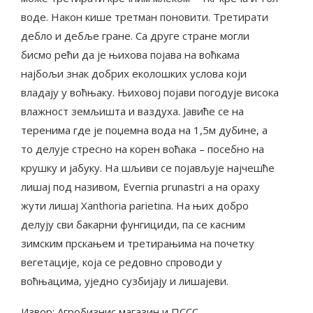
воде. Након кише третман поновити. Третирати
дебло и дебље гране. Са друге стране могли
бисмо рећи да је њихова појава на воћкама
најбољи знак добрих еколошких услова који
владају у воћњаку. Њиховој појави погодује висока
влажност земљишта и ваздуха. Јавиће се на
теренима где је поџемна вода на 1,5м дубине, а
то делује стресно на корен воћака – посебно на
крушку и јабуку. На шљиви се појављује најчешће
лишај под називом, Evernia prunastri а на ораху
жути лишај Xanthoria parietina. На њих добро
делују сви бакарни фунгициди, па се касним
зимским прскањем и третирањима на почетку
вегетације, која се редовно спроводи у
воћњацима, уједно сузбијају и лишајеви.
Извор: Агробизнис магазин и ПССС