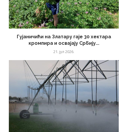
Гујаничићи на Златару гаје 30 хектара
кромпира и освајају Србију...
21. јул 2026.