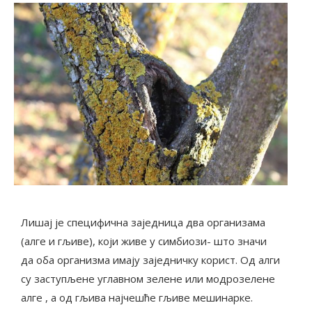
Лишај је специфична заједница два организама
(алге и гљиве), који живе у симбиози- што значи
да оба организма имају заједничку корист. Од алги
су заступљене углавном зелене или модрозелене
алге , а од гљива најчешће гљиве мешинарке.