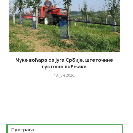
Муке воћара са југа Србије, штеточине
пустоше воћњаке
13. јун 2026.
Претрага