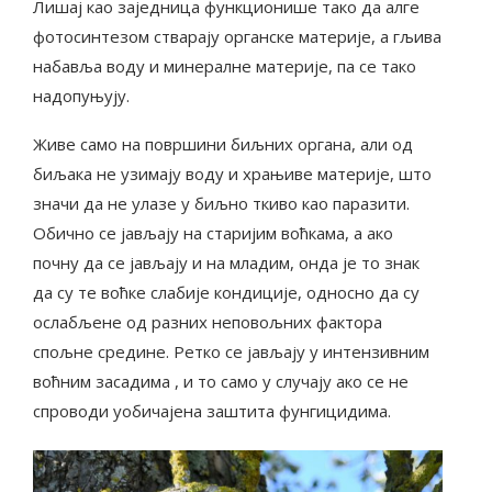
Лишај као заједница функционише тако да алге
фотосинтезом стварају органске материје, а гљива
набавља воду и минералне материје, па се тако
надопуњују.
Живе само на површини биљних органа, али од
биљака не узимају воду и храњиве материје, што
значи да не улазе у биљно ткиво као паразити.
Обично се јављају на старијим воћкама, а ако
почну да се јављају и на младим, онда је то знак
да су те воћке слабије кондиције, односно да су
ослабљене од разних неповољних фактора
спољне средине. Ретко се јављају у интензивним
воћним засадима , и то само у случају ако се не
спроводи уобичајена заштита фунгицидима.