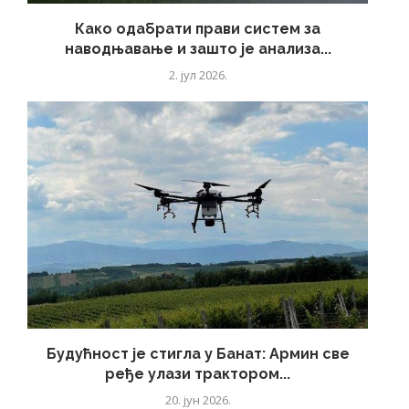
Како одабрати прави систем за
наводњавање и зашто је анализа...
2. јул 2026.
Будућност је стигла у Банат: Армин све
ређе улази трактором...
20. јун 2026.