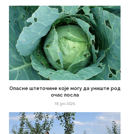
Опасне штеточине које могу да униште род
очас посла
18. јун 2026.