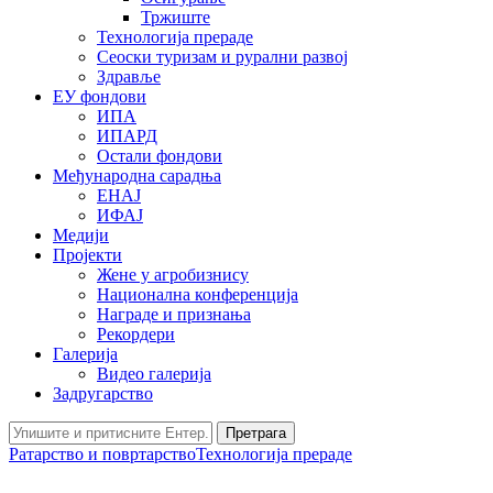
Тржиште
Технологија прераде
Сеоски туризам и рурални развој
Здравље
ЕУ фондови
ИПА
ИПАРД
Остали фондови
Међународна сарадња
ЕНАЈ
ИФАЈ
Медији
Пројекти
Жене у агробизнису
Национална конференција
Награде и признања
Рекордери
Галерија
Видео галерија
Задругарство
Претрага
Ратарство и повртарство
Технологија прераде