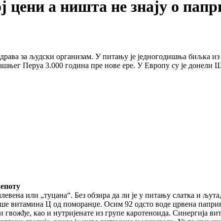
ј цени а ништа не знају о папр
здрава за људски организам. У питању је једногодишња биљка из 
анашњег Перуа 3.000 година пре нове ере. У Европу су је донели 
епоту
млевена или „туцана“. Без обзира да ли је у питању слатка и љут
ше витамина Ц од поморанџе. Осим 92 одсто воде црвена паприка
 и гвожђе, као и нутријенате из групе каротеноида. Синергија в