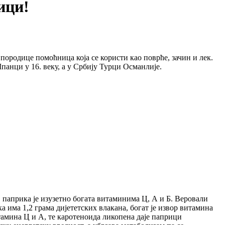
ици!
породице помоћница која се користи као поврће, зачин и лек.
Шпанци у 16. веку, а у Србију Турци Османлије.
а, паприка је изузетно богата витаминима Ц, А и Б. Веровали
 има 1,2 грама дијететских влакана, богат је извор витамина
итамина Ц и А, те каротеноида ликопена даје паприци