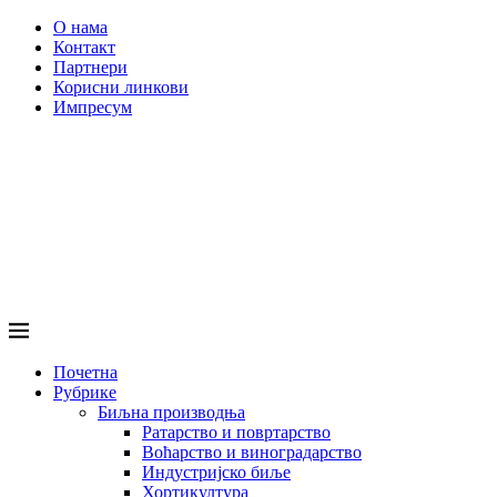
О нама
Контакт
Партнери
Корисни линкови
Импресум
Почетна
Рубрике
Биљна производња
Ратарство и повртарство
Воћарство и виноградарство
Индустријско биље
Хортикултура