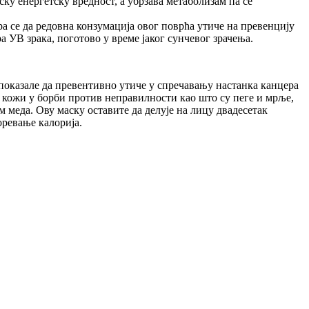
ку енергетску вредност, а убрзава метаболизам па се
ра се да редовна конзумација овог поврћа утиче на превенцију
а УВ зрака, поготово у време јаког сунчевог зрачења.
 показале да превентивно утиче у спречавању настанка канцера
 кожи у борби против неправилности као што су пеге и мрље,
 меда. Ову маску оставите да делује на лицу двадесетак
оревање калорија.