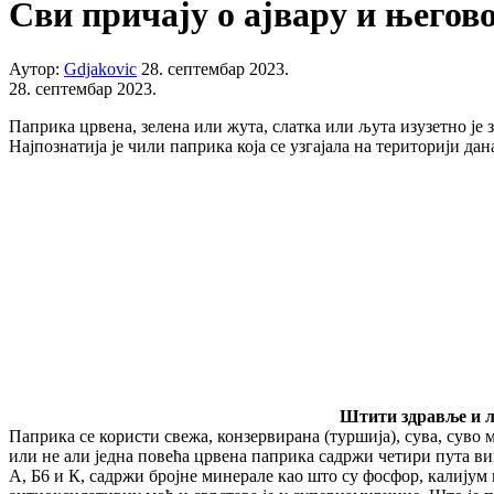
Сви причају о ајвару и његово
Аутор:
Gdjakovic
28. септембар 2023.
28. септембар 2023.
Паприка црвена, зелена или жута, слатка или љута изузетно је 
Најпознатија је чили паприка која се узгајала на територији д
Штити здравље и л
Паприка се користи свежа, конзервирана (туршија), сува, суво 
или не али једна повећа црвена паприка садржи четири пута ви
А, Б6 и К, садржи бројне минерале као што су фосфор, калијум