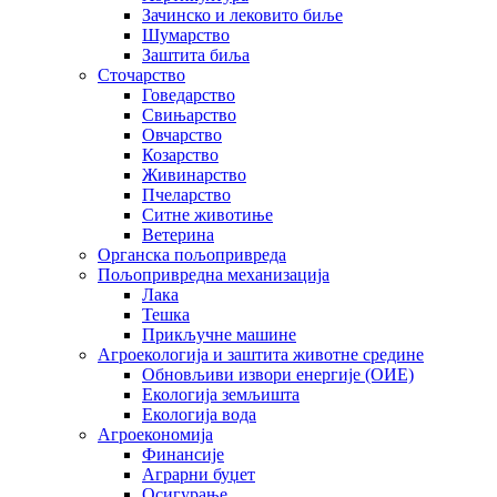
Зачинско и лековито биље
Шумарство
Заштита биља
Сточарство
Говедарство
Свињарство
Овчарство
Козарство
Живинарство
Пчеларство
Ситне животиње
Ветерина
Органска пољопривреда
Пољопривредна механизација
Лака
Тешка
Прикључне машине
Агроекологија и заштита животне средине
Обновљиви извори енергије (ОИЕ)
Екологија земљишта
Екологија вода
Агроекономија
Финансије
Аграрни буџет
Осигурање