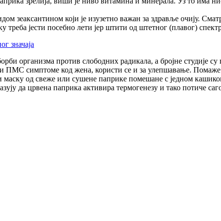
прика зрелија, виши је ниво витамина и минерала. Уз то има нис
идом зеаксантином који је изузетно важан за здравље очију. Смат
у треба јести посебно лети јер штити од штетног (плавог) спектр
ог значаја
борби организма против слободних радикала, а бројне студије су
с и ПМС симптоме код жена, користи се и за улепшавање. Помаже
ти маску од свеже или сушене паприке помешане с једном кашиком
зују да црвена паприка активира термогенезу и тако потиче саг