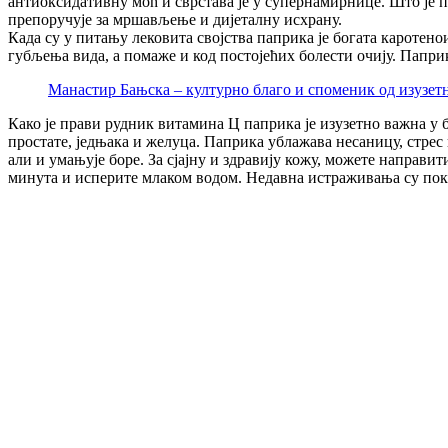
антиоксидативну моћ и сврстава је у супернамирнице. Што је па
препоручује за мршављење и дијеталну исхрану.
Када су у питању лековита својства паприка је богата каротено
губљења вида, а помаже и код постојећих болести очију. Паприк
Манастир Бањска – културно благо и споменик од изузетн
Како је прави рудник витамина Ц паприка је изузетно важна у 
простате, једњака и желуца. Паприка ублажава несаницу, стре
али и умањује боре. За сјајну и здравију кожу, можете направи
минута и исперите млаком водом. Недавна истраживања су пока