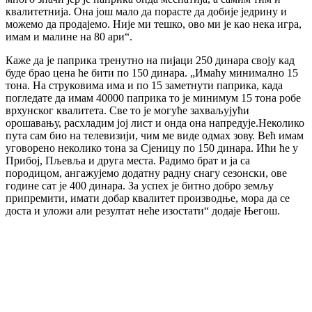
квалитетнија. Она још мало да порасте да добије једрину и
можемо да продајемо. Није ми тешко, ово ми је као нека игра,
имам и малине на 80 ари“.
Каже да је паприка тренутно на пијаци 250 динара своју кад
буде брао цена ће бити по 150 динара. „Имаћу минимално 15
тона. На струковима има и по 15 заметнути паприка, када
погледате да имам 40000 паприка то је минимум 15 тона робе
врхунског квалитета. Све то је могуће захваљујући
орошавању, расхладим јој лист и онда она напредује.Неколико
пута сам био на телевизији, чим ме виде одмах зову. Већ имам
уговорено неколико тона за Сјеницу по 150 динара. Ићи ће у
Прибој, Пљевља и друга места. Радимо брат и ја са
породицом, ангажујемо додатну радну снагу сезонски, ове
године сат је 400 динара. За успех је битно добро земљу
припремити, имати добар квалитет производње, мора да се
доста и уложи али резултат неће изостати“ додаје Његош.