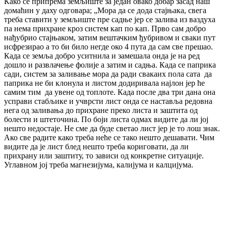
Како се припрема земљиште за један овако добар засад наш
домаћин у даху одговара; „Мора да се дода стајњака, свега
треба ставити у земљиште пре садње јер се залива из ваздуха
па нема прихране кроз систем кап по кап. Прво сам добро
нађубрио стајњаком, затим вештачким ђубривом и сваки пут
исфрезирао а то би било негде око 4 пута да сам све прешао.
Када се земља добро уситнила и замешала онда је на ред
дошло и развлачење фолије а затим и садња. Када се паприка
сади, систем за заливање мора да ради свакаих пола сата да
паприка не би клонула и листом додиривала најлон јер ће
самим тим да увене од топлоте. Када после два три дана она
усправи стабљике и учврсти лист онда се наставља редовна
нега од заливања до прихране преко листа и заштита од
болести и штеточина. По боји листа одмах видите да ли јој
нешто недостаје. Не сме да буде светао лист јер је то лош знак.
Ако све радите како треба неће се тако нешто дешавати. Чим
видите да је лист блед нешто треба кориговати, да ли
прихрану или заштиту, то зависи од конкретне ситуације.
Углавном јој треба магнезијума, калијума и калцијума.