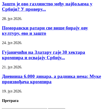
Зашто је ово газдинство међу најбољима у
Србији? У проверу...
28. јул 2026.
Поморавски ратари све више бирају ову
културу, ево и зашто
24. јул 2026.
Гујаничићи на Златару гаје 30 хектара
кромпира и освајају Србију...
21. јул 2026.
Дневница 6.000 динара, а радника нема: Муке
произвођача кромпира
19. јул 2026.
Претрага