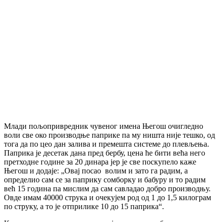
Млади пољопривредник чувеног имена Његош очигледно
воли све око производње паприке па му ништа није тешко, од
тога да по цео дан залива и премешта системе до плевљења.
Паприка је десетак дана пред бербу, цена ће бити већа него
претходне године за 20 динара јер је све поскупело каже
Његош и додаје: „Овај посао волим и зато га радим, а
определио сам се за паприку сомборку и бабуру и то радим
већ 15 година па мислим да сам савладао добро производњу.
Овде имам 40000 струка и очекујем род од 1 до 1,5 килограм
по струку, а то је отприлике 10 до 15 паприка“.