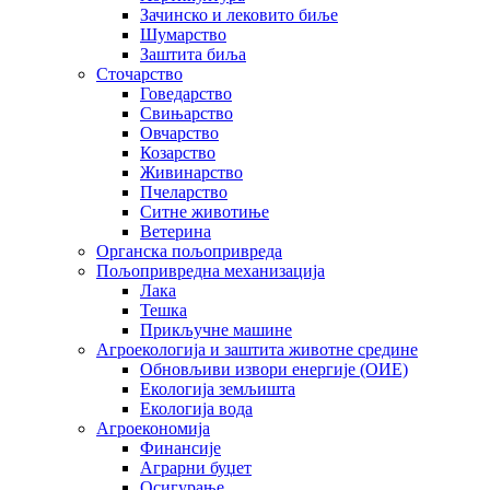
Зачинско и лековито биље
Шумарство
Заштита биља
Сточарство
Говедарство
Свињарство
Овчарство
Козарство
Живинарство
Пчеларство
Ситне животиње
Ветерина
Органска пољопривреда
Пољопривредна механизација
Лака
Тешка
Прикључне машине
Агроекологија и заштита животне средине
Обновљиви извори енергије (ОИЕ)
Екологија земљишта
Екологија вода
Агроекономија
Финансије
Аграрни буџет
Осигурање