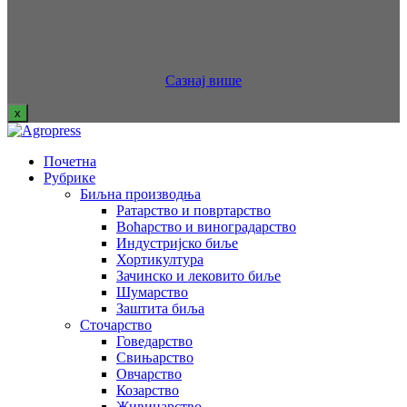
Сазнај више
x
Почетна
Рубрике
Биљна производња
Ратарство и повртарство
Воћарство и виноградарство
Индустријско биље
Хортикултура
Зачинско и лековито биље
Шумарство
Заштита биља
Сточарство
Говедарство
Свињарство
Овчарство
Козарство
Живинарство