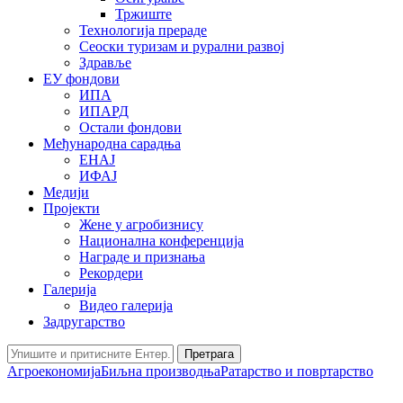
Тржиште
Технологија прераде
Сеоски туризам и рурални развој
Здравље
ЕУ фондови
ИПА
ИПАРД
Остали фондови
Међународна сарадња
ЕНАЈ
ИФАЈ
Медији
Пројекти
Жене у агробизнису
Национална конференција
Награде и признања
Рекордери
Галерија
Видео галерија
Задругарство
Претрага
Агроекономија
Биљна производња
Ратарство и повртарство