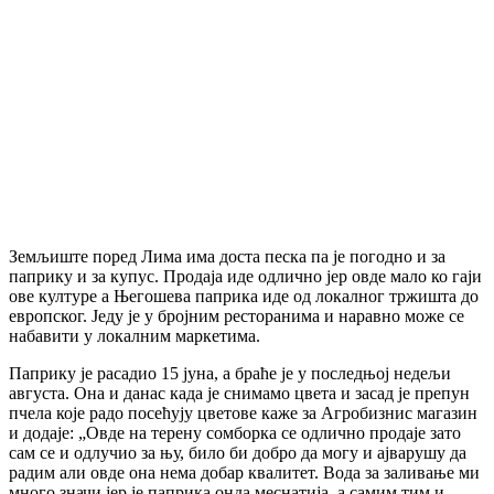
Земљиште поред Лима има доста песка па је погодно и за
паприку и за купус. Продаја иде одлично јер овде мало ко гаји
ове културе а Његошева паприка иде од локалног тржишта до
европског. Једу је у бројним ресторанима и наравно може се
набавити у локалним маркетима.
Паприку је расадио 15 јуна, а браће је у последњој недељи
августа. Она и данас када је снимамо цвета и засад је препун
пчела које радо посећују цветове каже за Агробизнис магазин
и додаје: „Овде на терену сомборка се одлично продаје зато
сам се и одлучио за њу, било би добро да могу и ајварушу да
радим али овде она нема добар квалитет. Вода за заливање ми
много значи јер је паприка онда меснатија, а самим тим и