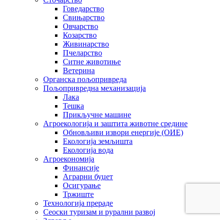
Говедарство
Свињарство
Овчарство
Козарство
Живинарство
Пчеларство
Ситне животиње
Ветерина
Органска пољопривреда
Пољопривредна механизација
Лака
Тешка
Прикључне машине
Агроекологија и заштита животне средине
Обновљиви извори енергије (ОИЕ)
Екологија земљишта
Екологија вода
Агроекономија
Финансије
Аграрни буџет
Осигурање
Тржиште
Технологија прераде
Сеоски туризам и рурални развој