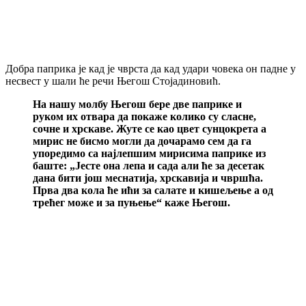
Добра паприка је кад је чврста да кад удари човека он падне у
несвест у шали ће речи Његош Стојадиновић.
На нашу молбу Његош бере две паприке и
руком их отвара да покаже колико су сласне,
сочне и хрскаве. Жуте се као цвет сунцокрета а
мирис не бисмо могли да дочарамо сем да га
упоредимо са најлепшим мирисима паприке из
баште: „Јесте она лепа и сада али ће за десетак
дана бити још меснатија, хрскавија и чвршћа.
Прва два кола ће ићи за салате и кишељење а од
трећег може и за пуњење“ каже Његош.