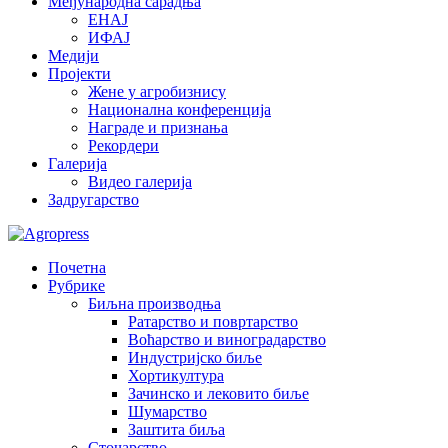
Међународна сарадња
ЕНАЈ
ИФАЈ
Медији
Пројекти
Жене у агробизнису
Национална конференција
Награде и признања
Рекордери
Галерија
Видео галерија
Задругарство
Почетна
Рубрике
Биљна производња
Ратарство и повртарство
Воћарство и виноградарство
Индустријско биље
Хортикултура
Зачинско и лековито биље
Шумарство
Заштита биља
Сточарство