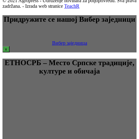
© 2021 Agropress - Udruženje novinara za poljoprivredu. Sva prava
zadržana. - Izrada web stranice
TeachR
Придружите се нашој Вибер заједници
Вибер заједница
x
ЕТНОСРБ – Место Српске традиције,
културе и обичаја