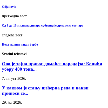
Gdjakovic
претходна вест
Од 3 до 10 милиона динара субвенције државе за сточаре
следећа вест
Нега малине након бербе
Srodni tekstovi
Ово је тајна правог домаћег парадајза: Коцићи
уберу 400 тона...
7. август 2026.
У каквом је стању шећерна репа и какви
приноси се...
29. јул 2026.