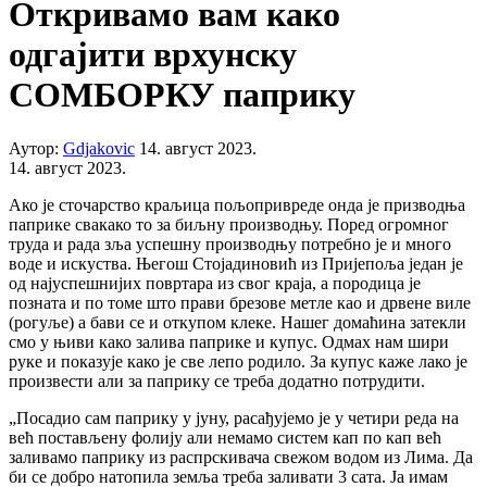
Откривамо вам како
одгајити врхунску
СОМБОРКУ паприку
Аутор:
Gdjakovic
14. август 2023.
14. август 2023.
Ако је сточарство краљица пољопривреде онда је призводња
паприке свакако то за биљну производњу. Поред огромног
труда и рада зља успешну производњу потребно је и много
воде и искуства. Његош Стојадиновић из Пријепоља један је
од најуспешнијих повртара из свог краја, а породица је
позната и по томе што прави брезове метле као и дрвене виле
(рогуље) а бави се и откупом клеке. Нашег домаћина затекли
смо у њиви како залива паприке и купус. Одмах нам шири
руке и показује како је све лепо родило. За купус каже лако је
произвести али за паприку се треба додатно потрудити.
„Посадио сам паприку у јуну, расађујемо је у четири реда на
већ постављену фолију али немамо систем кап по кап већ
заливамо паприку из распрскивача свежом водом из Лима. Да
би се добро натопила земља треба заливати 3 сата. Ја имам