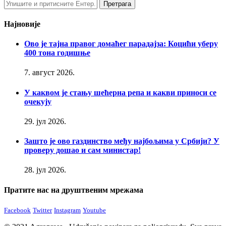
Најновије
Ово је тајна правог домаћег парадајза: Коцићи уберу
400 тона годишње
7. август 2026.
У каквом је стању шећерна репа и какви приноси се
очекују
29. јул 2026.
Зашто је ово газдинство међу најбољима у Србији? У
проверу дошао и сам министар!
28. јул 2026.
Пратите нас на друштвеним мрежама
Facebook
Twitter
Instagram
Youtube