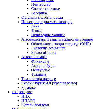
Пчеларство
Ситне животиње
Ветерина
Органска пољопривреда
Пољопривредна механизација
Лака
Тешка
Прикључне машине
Агроекологија и заштита животне средине
Обновљиви извори енергије (ОИЕ)
Екологија земљишта
Екологија вода
Агроекономија
Финансије
Аграрни буџет
Осигурање
Тржиште
Технологија прераде
Сеоски туризам и рурални развој
Здравље
ЕУ фондови
ИПА
ИПАРД
Остали фондови