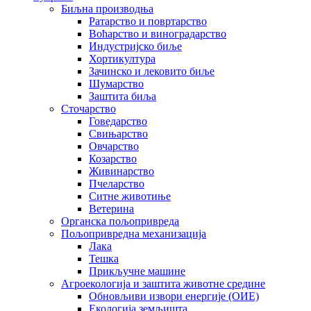
Биљна производња
Ратарство и повртарство
Воћарство и виноградарство
Индустријско биље
Хортикултура
Зачинско и лековито биље
Шумарство
Заштита биља
Сточарство
Говедарство
Свињарство
Овчарство
Козарство
Живинарство
Пчеларство
Ситне животиње
Ветерина
Органска пољопривреда
Пољопривредна механизација
Лака
Тешка
Прикључне машине
Агроекологија и заштита животне средине
Обновљиви извори енергије (ОИЕ)
Екологија земљишта