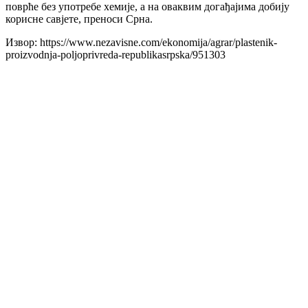
поврће без употребе хемије, а на оваквим догађајима добију
корисне савјете, преноси Срна.
Извор: https://www.nezavisne.com/ekonomija/agrar/plastenik-
proizvodnja-poljoprivreda-republikasrpska/951303