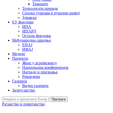
Тржиште
Технологија прераде
Сеоски туризам и рурални развој
Здравље
ЕУ фондови
ИПА
ИПАРД
Остали фондови
Међународна сарадња
ЕНАЈ
ИФАЈ
Медији
Пројекти
Жене у агробизнису
Национална конференција
Награде и признања
Рекордери
Галерија
Видео галерија
Задругарство
Претрага
Ратарство и повртарство