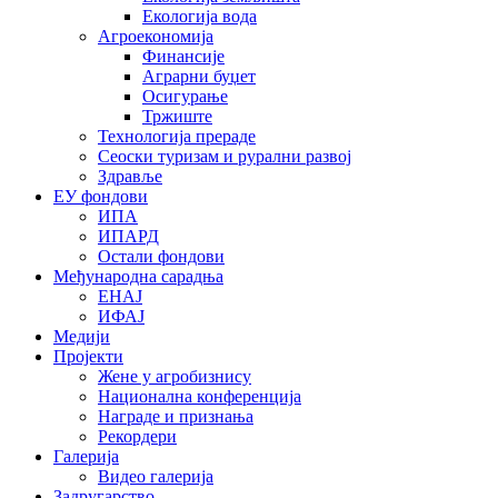
Екологија вода
Агроекономија
Финансије
Аграрни буџет
Осигурање
Тржиште
Технологија прераде
Сеоски туризам и рурални развој
Здравље
ЕУ фондови
ИПА
ИПАРД
Остали фондови
Међународна сарадња
ЕНАЈ
ИФАЈ
Медији
Пројекти
Жене у агробизнису
Национална конференција
Награде и признања
Рекордери
Галерија
Видео галерија
Задругарство