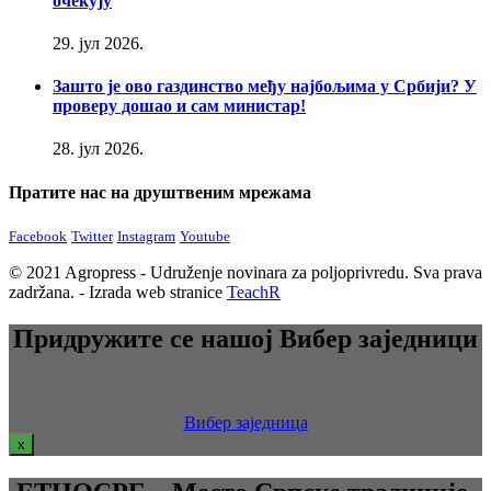
очекују
29. јул 2026.
Зашто је ово газдинство међу најбољима у Србији? У
проверу дошао и сам министар!
28. јул 2026.
Пратите нас на друштвеним мрежама
Facebook
Twitter
Instagram
Youtube
© 2021 Agropress - Udruženje novinara za poljoprivredu. Sva prava
zadržana. - Izrada web stranice
TeachR
Придружите се нашој Вибер заједници
Вибер заједница
x