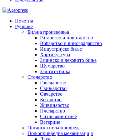
Почетна
Рубрике
Биљна производња
Ратарство и повртарство
Воћарство и виноградарство
Индустријско биље
Хортикултура
Зачинско и лековито биље
Шумарство
Заштита биља
Сточарство
Говедарство
Свињарство
Овчарство
Козарство
Живинарство
Пчеларство
Ситне животиње
Ветерина
Органска пољопривреда
Пољопривредна механизација
Лака