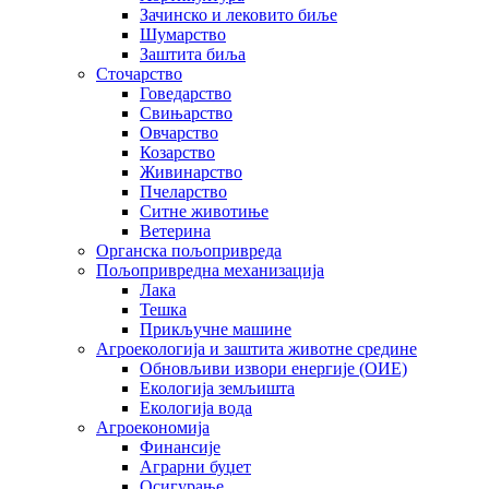
Зачинско и лековито биље
Шумарство
Заштита биља
Сточарство
Говедарство
Свињарство
Овчарство
Козарство
Живинарство
Пчеларство
Ситне животиње
Ветерина
Органска пољопривреда
Пољопривредна механизација
Лака
Тешка
Прикључне машине
Агроекологија и заштита животне средине
Обновљиви извори енергије (ОИЕ)
Екологија земљишта
Екологија вода
Агроекономија
Финансије
Аграрни буџет
Осигурање