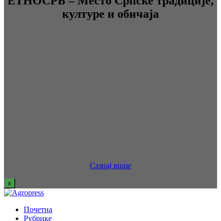
ЕТНОСРБ – Место Српске традиције,
културе и обичаја
Сазнај више
x
Почетна
Рубрике