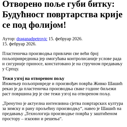
Отворено поље губи битку:
Будућност повртарства крије
се под фолијом!
Аутор:
draganadpetrovic
15. фебруар 2026.
15. фебруар 2026.
Пластеничка производња привлачи све већи број
пољопривредника јер омогућава контролисаније услове рада
и сигурније приносе, констатовано је на стручном предавању
у Српцу.
Тежи узгој на отвореном пољу
Инжењер пољопривреде и произвођач поврћа Живко Шашић
рекао је да пластеничка производња сваке године биљежи
раст површина јер је све тежи узгој на отвореном пољу.
„Тренутно је актуелна интензивна сјетва повртарских култура
за зимску и рану прољећну производњу“, навео је Шашић на
предавању „Технологија производње поврћа у заштићеном
простору – изазови и решења“.