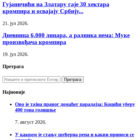
Гујаничићи на Златару гаје 30 хектара
кромпира и освајају Србију...
21. јул 2026.
Дневница 6.000 динара, а радника нема: Муке
произвођача кромпира
19. јул 2026.
Претрага
Најновије
Ово је тајна правог домаћег парадајза: Коцићи уберу
400 тона годишње
7. август 2026.
У каквом је стању шећерна репа и какви приноси се