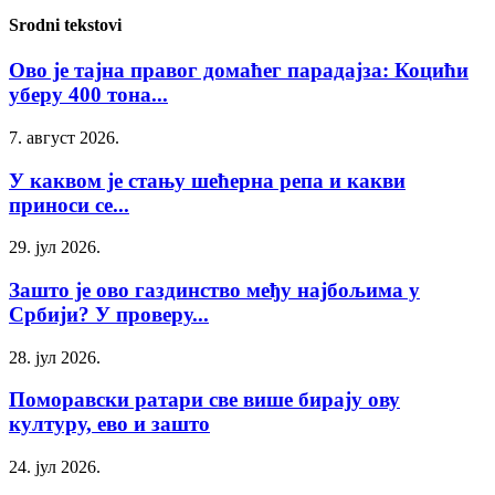
Srodni tekstovi
Ово је тајна правог домаћег парадајза: Коцићи
уберу 400 тона...
7. август 2026.
У каквом је стању шећерна репа и какви
приноси се...
29. јул 2026.
Зашто је ово газдинство међу најбољима у
Србији? У проверу...
28. јул 2026.
Поморавски ратари све више бирају ову
културу, ево и зашто
24. јул 2026.