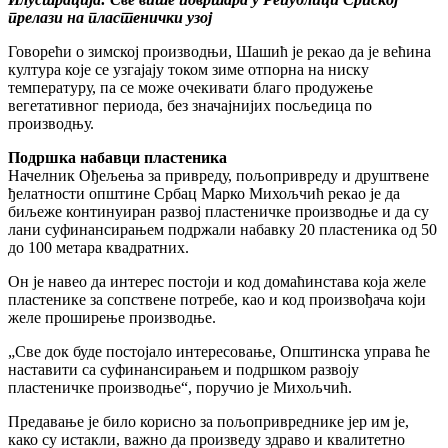
прелази на пластенички узој
Говорећи о зимској производњи, Шашић је рекао да је већина
култура које се узгајају током зиме отпорна на ниску
температуру, па се може очекивати благо продужење
вегетативног периода, без значајнијих посљедица по
производњу.
Подршка набавци пластеника
Начелник Ођељења за привреду, пољопривреду и друштвене
ђелатности општине Србац Марко Михољчић рекао је да
биљеже континуиран развој пластеничке производње и да су
лани суфинансирањем подржали набавку 20 пластеника од 50
до 100 метара квадратних.
Он је навео да интерес постоји и код домаћинстава која желе
пластенике за сопствене потребе, као и код произвођача који
желе проширење производње.
„Све док буде постојало интересовање, Општинска управа ће
наставити са суфинансирањем и подршком развоју
пластеничке производње“, поручио је Михољчић.
Предавање је било корисно за пољопривреднике јер им је,
како су истакли, важно да произведу здраво и квалитетно