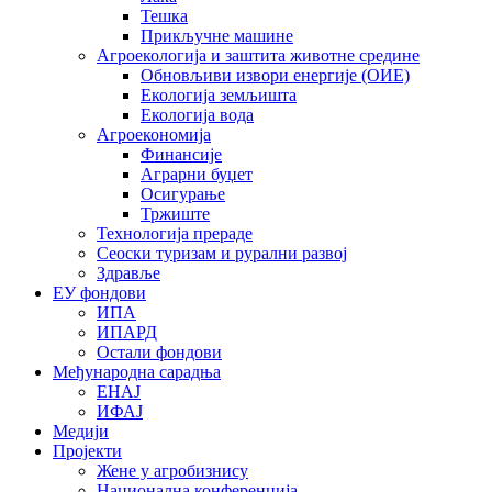
Тешка
Прикључне машине
Агроекологија и заштита животне средине
Обновљиви извори енергије (ОИЕ)
Екологија земљишта
Екологија вода
Агроекономија
Финансије
Аграрни буџет
Осигурање
Тржиште
Технологија прераде
Сеоски туризам и рурални развој
Здравље
ЕУ фондови
ИПА
ИПАРД
Остали фондови
Међународна сарадња
ЕНАЈ
ИФАЈ
Медији
Пројекти
Жене у агробизнису
Национална конференција