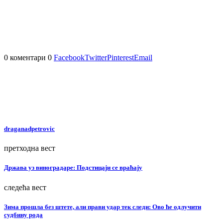
0 коментари
0
Facebook
Twitter
Pinterest
Email
draganadpetrovic
претходна вест
Држава уз виноградаре: Подстицаји се враћају
следећа вест
Зима прошла без штете, али прави удар тек следи: Ово ће одлучити
судбину рода